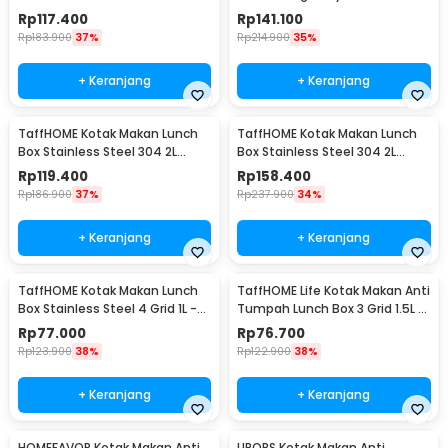
Layer 1.4L Grid 4 - J274
Bowl 1.2L - DFH-C01
Rp
117.400
Rp
141.100
Rp
183.900
37%
Rp
214.900
35%
+ Keranjang
+ Keranjang
TaffHOME Kotak Makan Lunch
TaffHOME Kotak Makan Lunch
Box Stainless Steel 304 2L
Box Stainless Steel 304 2L
Single Compartment - HS233
Triple Compartment - HS233
Rp
119.400
Rp
158.400
Rp
186.900
37%
Rp
237.900
34%
+ Keranjang
+ Keranjang
TaffHOME Kotak Makan Lunch
TaffHOME Life Kotak Makan Anti
Box Stainless Steel 4 Grid 1L -
Tumpah Lunch Box 3 Grid 1.5L -
LB0919
CPL050
Rp
77.000
Rp
76.700
Rp
123.900
38%
Rp
122.900
38%
+ Keranjang
+ Keranjang
HOMEFAVOR Kotak Makan Anti
UPORS Kotak Makan Anti