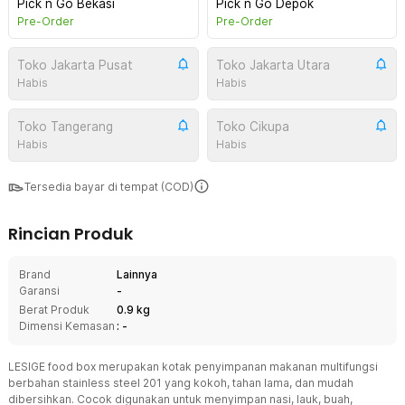
Pick n Go Bekasi
Pick n Go Depok
Pre-Order
Pre-Order
Toko Jakarta Pusat
Toko Jakarta Utara
Habis
Habis
Toko Tangerang
Toko Cikupa
Habis
Habis
Tersedia bayar di tempat (COD)
Rincian Produk
Brand
Lainnya
Garansi
-
Berat Produk
0.9 kg
Dimensi Kemasan
: -
LESIGE food box merupakan kotak penyimpanan makanan multifungsi
berbahan stainless steel 201 yang kokoh, tahan lama, dan mudah
dibersihkan. Cocok digunakan untuk menyimpan nasi, lauk, buah,