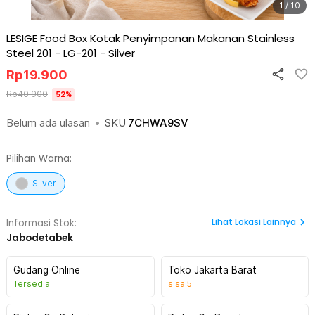
1 / 10
LESIGE Food Box Kotak Penyimpanan Makanan Stainless
Steel 201 - LG-201
-
Silver
Rp
19.900
Rp
40.900
52
%
Belum ada ulasan
•
SKU
7CHWA9SV
Pilihan Warna:
Silver
Lihat
Lokasi Lainnya
Informasi Stok:
Jabodetabek
Gudang Online
Toko Jakarta Barat
Tersedia
sisa
5