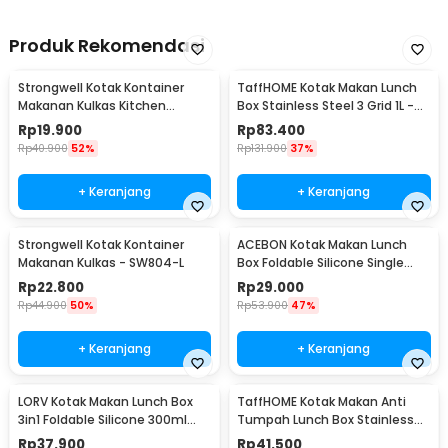
Steel 201 - LG-201
1 x Cover
Produk Rekomendasi
Strongwell Kotak Kontainer
TaffHOME Kotak Makan Lunch
Makanan Kulkas Kitchen
Box Stainless Steel 3 Grid 1L -
Storage Food Box - SW804-M
OU1000
Rp
19.900
Rp
83.400
Rp
40.900
52%
Rp
131.900
37%
+ Keranjang
+ Keranjang
Strongwell Kotak Kontainer
ACEBON Kotak Makan Lunch
Makanan Kulkas - SW804-L
Box Foldable Silicone Single
Layer 800ml - TN99
Rp
22.800
Rp
29.000
Rp
44.900
50%
Rp
53.900
47%
+ Keranjang
+ Keranjang
LORV Kotak Makan Lunch Box
TaffHOME Kotak Makan Anti
3in1 Foldable Silicone 300ml
Tumpah Lunch Box Stainless
600ml 1200ml - B1
Steel 304 850ml - KT046
Rp
37.900
Rp
41.500