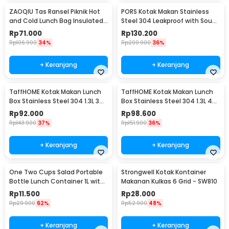
ZAOQIU Tas Ransel Piknik Hot
PORS Kotak Makan Stainless
and Cold Lunch Bag Insulated
Steel 304 Leakproof with Soup
Backpack - YY29
Bowl 5 Grid - P-5
Rp
71.000
Rp
130.200
Rp
106.900
34%
Rp
200.900
36%
+ Keranjang
+ Keranjang
TaffHOME Kotak Makan Lunch
TaffHOME Kotak Makan Lunch
Box Stainless Steel 304 1.3L 3
Box Stainless Steel 304 1.3L 4
Grid - U-4
Grid - U-4
Rp
92.000
Rp
98.600
Rp
143.900
37%
Rp
151.900
36%
+ Keranjang
+ Keranjang
One Two Cups Salad Portable
Strongwell Kotak Kontainer
Bottle Lunch Container 1L with
Makanan Kulkas 6 Grid - SW810
Fork - RF20
Rp
11.500
Rp
28.000
Rp
29.900
62%
Rp
52.900
48%
+ Keranjang
+ Keranjang