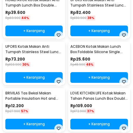
Tumpah Lunch Box Double
Tumpah Stainless Steel Lunch
Layer 3 Grid 1.2L - HF225
Box 4 Grid 1.5L - UP4
Rp
39.600
Rp
82.400
Rp
69.900
44%
Rp
130.900
38%
+ Keranjang
+ Keranjang
UPORS Kotak Makan Anti
ACEBON Kotak Makan Lunch
Tumpah Stainless Steel Lunch
Box Foldable Silicone Single
Box 3 Grid 1.3L - UP3
Layer 550ml - ACB55
Rp
73.200
Rp
25.600
Rp
103.900
30%
Rp
48.900
48%
+ Keranjang
+ Keranjang
BRIVILAS Tas Bekal Makan
LOVE KITCHEN LIFE Kotak Makan
Portable Insulation Hot and
Tahan Panas Lunch Box Double
Cold Lunch Bag - EI23
Layer - YM8686/YM9645
Rp
12.200
Rp
109.000
Rp
27.900
57%
Rp
172.900
37%
+ Keranjang
+ Keranjang