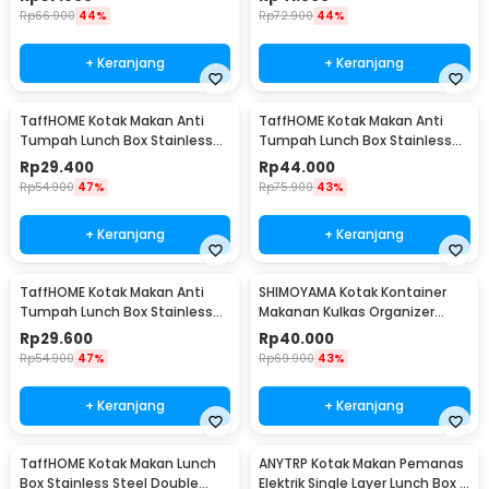
Rp
66.900
44%
Rp
72.900
44%
+ Keranjang
+ Keranjang
TaffHOME Kotak Makan Anti
TaffHOME Kotak Makan Anti
Tumpah Lunch Box Stainless
Tumpah Lunch Box Stainless
Steel 304 350ml - KT046
Steel 304 850ml - KT273
Rp
29.400
Rp
44.000
Rp
54.900
47%
Rp
75.900
43%
+ Keranjang
+ Keranjang
TaffHOME Kotak Makan Anti
SHIMOYAMA Kotak Kontainer
Tumpah Lunch Box Stainless
Makanan Kulkas Organizer
Steel 304 350ml - KT273
Drainer with Lid 1.7L - RFS49
Rp
29.600
Rp
40.000
Rp
54.900
47%
Rp
69.900
43%
+ Keranjang
+ Keranjang
TaffHOME Kotak Makan Lunch
ANYTRP Kotak Makan Pemanas
Box Stainless Steel Double
Elektrik Single Layer Lunch Box 2