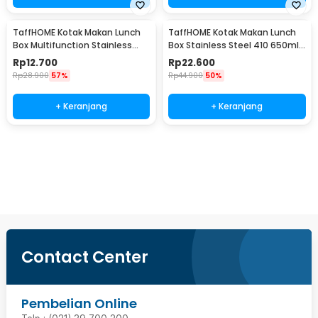
TaffHOME Kotak Makan Lunch
TaffHOME Kotak Makan Lunch
Box Multifunction Stainless
Box Stainless Steel 410 650ml
Steel 304 550ml - AC-21
- HS410
Rp
12.700
Rp
22.600
Rp
28.900
57%
Rp
44.900
50%
+ Keranjang
+ Keranjang
Beli Sekarang
Contact Center
Pembelian Online