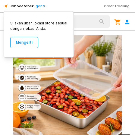
Jabodetabek
ganti
Order Tracking
Alat Kopi
Silakan ubah lokasi store sesuai
dengan lokasi Anda.
Mengerti