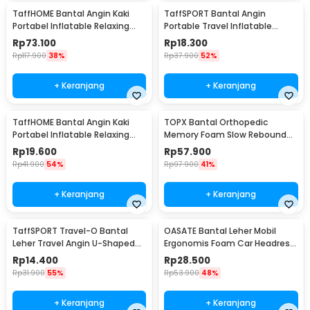
TaffHOME Bantal Angin Kaki
TaffSPORT Bantal Angin
Portabel Inflatable Relaxing
Portable Travel Inflatable
Foot Rest - BSZ0020
Aeros Pillow - F8057
Rp
73.100
Rp
18.300
Rp
117.900
38%
Rp
37.900
52%
+ Keranjang
+ Keranjang
TaffHOME Bantal Angin Kaki
TOPX Bantal Orthopedic
Portabel Inflatable Relaxing
Memory Foam Slow Rebound
Feet Pillow - IAF-05
Pillow 48.5x28.5cm - TC100
Rp
19.600
Rp
57.900
Rp
41.900
54%
Rp
97.900
41%
+ Keranjang
+ Keranjang
TaffSPORT Travel-O Bantal
OASATE Bantal Leher Mobil
Leher Travel Angin U-Shaped
Ergonomis Foam Car Headrest
Neck Pillow - RH34
Pillow - M5
Rp
14.400
Rp
28.500
Rp
31.900
55%
Rp
53.900
48%
+ Keranjang
+ Keranjang