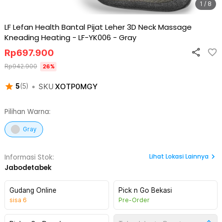
1 / 8
LF Lefan Health Bantal Pijat Leher 3D Neck Massage
Kneading Heating - LF-YK006
-
Gray
Rp
697.900
Rp
942.900
26
%
•
SKU
XOTP0MGY
5
(
5
)
Pilihan Warna:
Gray
Lihat
Lokasi Lainnya
Informasi Stok:
Jabodetabek
Gudang Online
Pick n Go Bekasi
sisa
6
Pre-Order