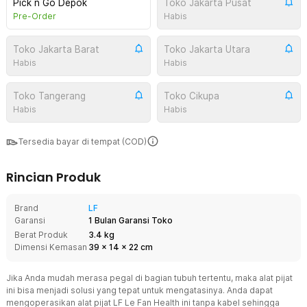
Pick n Go Depok
Toko Jakarta Pusat
Pre-Order
Habis
Toko Jakarta Barat
Toko Jakarta Utara
Habis
Habis
Toko Tangerang
Toko Cikupa
Habis
Habis
Tersedia bayar di tempat (COD)
Rincian Produk
Brand
LF
Garansi
1 Bulan Garansi Toko
Berat Produk
3.4 kg
Dimensi Kemasan
39
x
14
x
22
cm
Jika Anda mudah merasa pegal di bagian tubuh tertentu, maka alat pijat
ini bisa menjadi solusi yang tepat untuk mengatasinya. Anda dapat
mengoperasikan alat pijat LF Le Fan Health ini tanpa kabel sehingga