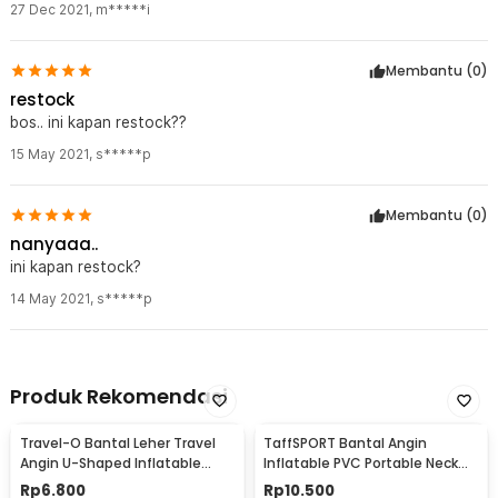
27 Dec 2021
,
m*****i
Membantu (
0
)
restock
bos.. ini kapan restock??
15 May 2021
,
s*****p
Membantu (
0
)
nanyaaa..
ini kapan restock?
14 May 2021
,
s*****p
Produk Rekomendasi
Travel-O Bantal Leher Travel
TaffSPORT Bantal Angin
Angin U-Shaped Inflatable
Inflatable PVC Portable Neck
Neck Pillow - RH20
Pillow High Rest - H0T019
Rp
6.800
Rp
10.500