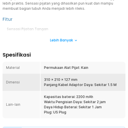
lebih praktis. Sensasi pijatan yang dihasilkan pun kuat dan mampu
membuat bagian tubuh Anda menjadi lebih rileks.
Fitur
Sensasi Pijatan Tangan
Dengan sensasi pijatan tangan melingkar dan tenaga yang kuat, alat
Lebih Banyak
pijat Le Fan Health mampu membuat otot tubuh Anda rileks. Rotasi
pijatan akan berganti arah secara berkala saat Anda menggunakan
alat pijat.
Spesifikasi
Mudah Digunakan
Anda dapat mengoperasikan bantal pijat ini dengan satu tombol
Material
Permukaan Alat Pijat: Kain
saja. Bantal pijat ini selain digunakan untuk leher juga bisa
digunakan untuk berbagai bagian tubuh lainnya seperti di perut,
punggung, kaki dan sebagainya.
310 x 210 x 127 mm
Dimensi
Panjang Kabel Adaptor Daya: Sekitar 1.5 M
Pijat Virtual
Bagian rotator pemijat didesain khusus agar dapat berputar secara
Kapasitas baterai: 2200 mAh
3D. Anda akan merasakan perbedaan kontur pijatan, arah pijatan,
Waktu Pengisian Daya: Sekitar 2 jam
dan keseluruhan gerakan rotator saat memakai alat pijat selama
Lain-lain
Daya Hidup Baterai: Sekitar 1 Jam
beberapa waktu.
Plug: US Plug
Desain Nirkabel
Bantal pijat ini memiliki desain tanpa kabel. Anda bisa membawanya
ke mana-mana dan mengisi ulang baterainya kapan pun jika baterai