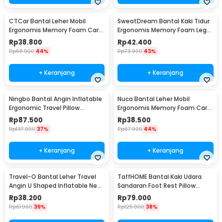
CTCar Bantal Leher Mobil
SweatDream Bantal Kaki Tidur
Ergonomis Memory Foam Car
Ergonomis Memory Foam Leg
Headrest Pillow - CT5
Sleeping Pillow - ZT-09
Rp
38.800
Rp
42.400
Rp
68.900
44%
Rp
73.900
43%
+ Keranjang
+ Keranjang
Ningbo Bantal Angin Inflatable
Nuca Bantal Leher Mobil
Ergonomic Travel Pillow
Ergonomis Memory Foam Car
Support - NT10
Headrest Pillow - NC33
Rp
87.500
Rp
38.500
Rp
137.900
37%
Rp
67.900
44%
+ Keranjang
+ Keranjang
Travel-O Bantal Leher Travel
TaffHOME Bantal Kaki Udara
Angin U Shaped Inflatable Neck
Sandaran Foot Rest Pillow
Pillow - RH30
Inflatable - BAT24
Rp
38.200
Rp
79.000
Rp
61.900
39%
Rp
125.900
38%