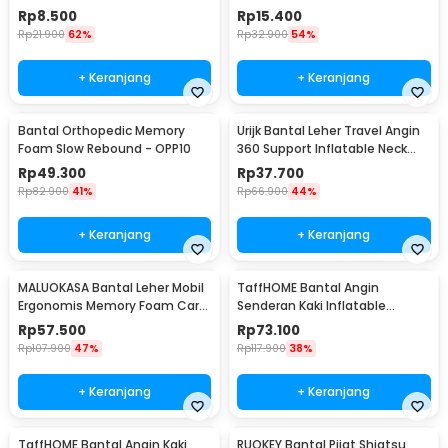
380x240mm - BAT23
Neck Pillow - RH40
Rp
8.500
Rp
15.400
Rp
21.900
62%
Rp
32.900
54%
+ Keranjang
+ Keranjang
Bantal Orthopedic Memory
Urijk Bantal Leher Travel Angin
Foam Slow Rebound - OPP10
360 Support Inflatable Neck
Pillow - M1345
Rp
49.300
Rp
37.700
Rp
82.900
41%
Rp
66.900
44%
+ Keranjang
+ Keranjang
MALUOKASA Bantal Leher Mobil
TaffHOME Bantal Angin
Ergonomis Memory Foam Car
Senderan Kaki Inflatable
Headrest Pillow - M3D
Footrest Pillow - BAT24
Rp
57.500
Rp
73.100
Rp
107.900
47%
Rp
117.900
38%
+ Keranjang
+ Keranjang
TaffHOME Bantal Angin Kaki
RUOKEY Bantal Pijat Shiatsu