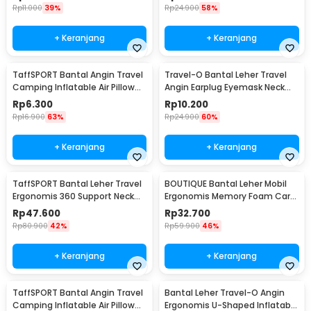
Rp
11.000
39%
Rp
24.900
58%
+ Keranjang
+ Keranjang
TaffSPORT Bantal Angin Travel
Travel-O Bantal Leher Travel
Camping Inflatable Air Pillow
Angin Earplug Eyemask Neck
330x220mm - XLZT-15
Pillow - RH20
Rp
6.300
Rp
10.200
Rp
16.900
63%
Rp
24.900
60%
+ Keranjang
+ Keranjang
TaffSPORT Bantal Leher Travel
BOUTIQUE Bantal Leher Mobil
Ergonomis 360 Support Neck
Ergonomis Memory Foam Car
Pillow - NF302
Headrest Pillow - CAR247
Rp
47.600
Rp
32.700
Rp
80.900
42%
Rp
59.900
46%
+ Keranjang
+ Keranjang
TaffSPORT Bantal Angin Travel
Bantal Leher Travel-O Angin
Camping Inflatable Air Pillow
Ergonomis U-Shaped Inflatable