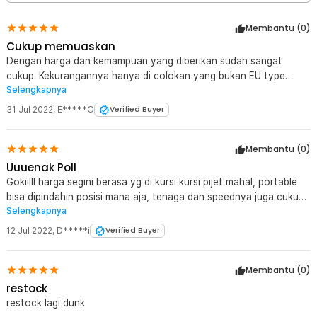
Membantu (
0
)
Cukup memuaskan
Dengan harga dan kemampuan yang diberikan sudah sangat
cukup. Kekurangannya hanya di colokan yang bukan EU type
Selengkapnya
sehingga harus menggunakan adapter lagi.
31 Jul 2022
,
E*****O
Verified Buyer
Membantu (
0
)
Uuuenak Poll
Gokiilll harga segini berasa yg di kursi kursi pijet mahal, portable
bisa dipindahin posisi mana aja, tenaga dan speednya juga cukup,
Selengkapnya
ada auto powernya per 15 menit jadi kalo ketiduran ga khawatir ,
mantaab ?
12 Jul 2022
,
D*****i
Verified Buyer
Membantu (
0
)
restock
restock lagi dunk