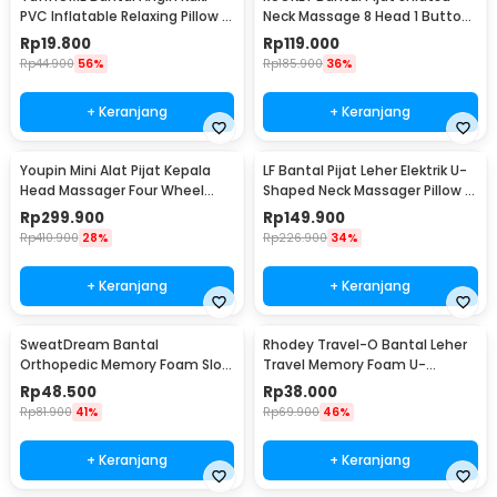
PVC Inflatable Relaxing Pillow -
Neck Massage 8 Head 1 Button
JJ06114
- CMH-8028
Rp
19.800
Rp
119.000
Rp
44.900
56%
Rp
185.900
36%
+ Keranjang
+ Keranjang
Youpin Mini Alat Pijat Kepala
LF Bantal Pijat Leher Elektrik U-
Head Massager Four Wheel
Shaped Neck Massager Pillow -
Rotation - M2
LR-S100
Rp
299.900
Rp
149.900
Rp
410.900
28%
Rp
226.900
34%
+ Keranjang
+ Keranjang
SweatDream Bantal
Rhodey Travel-O Bantal Leher
Orthopedic Memory Foam Slow
Travel Memory Foam U-
Rebound Bamboo - SD600
Shaped Neck Pillow - SR43
Rp
48.500
Rp
38.000
Rp
81.900
41%
Rp
69.900
46%
+ Keranjang
+ Keranjang