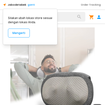
Jabodetabek
ganti
Order Tracking
Alat Kopi
Silakan ubah lokasi store sesuai
dengan lokasi Anda.
Mengerti