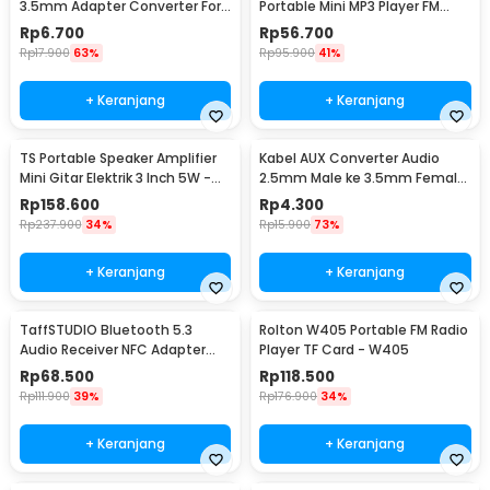
3.5mm Adapter Converter For
Portable Mini MP3 Player FM
Sony HTC Earphones
Radio 3W - TD-V26
Rp
6.700
Rp
56.700
Rp
17.900
63%
Rp
95.900
41%
+ Keranjang
+ Keranjang
TS Portable Speaker Amplifier
Kabel AUX Converter Audio
Mini Gitar Elektrik 3 Inch 5W -
2.5mm Male ke 3.5mm Female
MA-5
L Shape HiFi 20cm - L44
Rp
158.600
Rp
4.300
Rp
237.900
34%
Rp
15.900
73%
+ Keranjang
+ Keranjang
TaffSTUDIO Bluetooth 5.3
Rolton W405 Portable FM Radio
Audio Receiver NFC Adapter
Player TF Card - W405
Speaker AUX RCA - B10
Rp
68.500
Rp
118.500
Rp
111.900
39%
Rp
176.900
34%
+ Keranjang
+ Keranjang