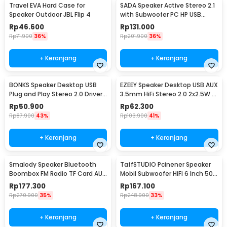
Travel EVA Hard Case for
SADA Speaker Active Stereo 2.1
Speaker Outdoor JBL Flip 4
with Subwoofer PC HP USB
Power 6W - D-202
Rp
46.600
Rp
131.000
Rp
71.900
36%
Rp
201.900
36%
+ Keranjang
+ Keranjang
BONKS Speaker Desktop USB
EZEEY Speaker Desktop USB AUX
Plug and Play Stereo 2.0 Driver
3.5mm HiFi Stereo 2.0 2x2.5W -
50mm 3W - DX12
S5
Rp
50.900
Rp
62.300
Rp
87.900
43%
Rp
103.900
41%
+ Keranjang
+ Keranjang
Smalody Speaker Bluetooth
TaffSTUDIO Pcinener Speaker
Boombox FM Radio TF Card AUX
Mobil Subwoofer HiFi 6 Inch 500
USB 1200mAh 10W - SL-10
W 2 PCS - TS-1672
Rp
177.300
Rp
167.100
Rp
270.900
35%
Rp
248.900
33%
+ Keranjang
+ Keranjang