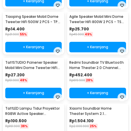
+ Keranjang
+ Keranjang
Tiaoping Speaker Mobil Dome
Agile Speaker Mobil Mini Dome
Tweeter HiFi 500W 2 PCS - TP-
Tweeter HiFi 800W 2 PCS - TS-
005A
T120
Rp
14.400
Rp
25.700
Rp
31.900
55%
Rp
49.900
49%
+ Keranjang
+ Keranjang
TaffSTUDIO Pcinener Speaker
Redmi Soundbar TV Bluetooth
Mobil Mini Dome Tweeter HiFi
Home Theater 2.0 Channel
140W 2 PCS - TS-T280
Stereo AUX 30W - MDZ-34-DA
Rp
27.200
Rp
452.400
Rp
51.900
48%
Rp
619.900
28%
+ Keranjang
+ Keranjang
TaffLED Lampu Tidur Proyektor
Xiaomi Soundbar Home
RGBW Active Speaker
Theater System 2.1
Bluetooth Remote - BL-XK01
Subwoofers 100W Bluetooth
Rp
100.600
Rp
1.504.100
5.0 - MDZ-35-DA
Rp
161.900
38%
Rp
2.000.900
25%