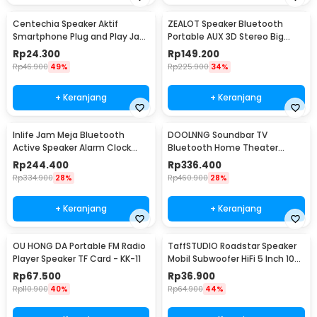
Centechia Speaker Aktif
ZEALOT Speaker Bluetooth
Smartphone Plug and Play Jack
Portable AUX 3D Stereo Big
3.5mm AUX - DN828
Bass Subwoofer 5W - S32
Rp
24.300
Rp
149.200
Rp
46.900
49%
Rp
225.900
34%
+ Keranjang
+ Keranjang
Inlife Jam Meja Bluetooth
DOOLNNG Soundbar TV
Active Speaker Alarm Clock
Bluetooth Home Theater
Radio USB Charge - K11
Stereo Subwoofer AUX 20W -
Rp
244.400
Rp
336.400
BS-28B
Rp
334.900
28%
Rp
460.900
28%
+ Keranjang
+ Keranjang
OU HONG DA Portable FM Radio
TaffSTUDIO Roadstar Speaker
Player Speaker TF Card - KK-11
Mobil Subwoofer HiFi 5 Inch 100
W 1 PCS - VO-502
Rp
67.500
Rp
36.900
Rp
110.900
40%
Rp
64.900
44%