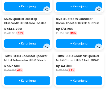
+ Keranjang
+ Keranjang
SADA Speaker Desktop
Niye Bluetooth Soundbar
Bluetooth HiFi Stereo Lossless
Home Theater HiFi 3D Surround
Decoding AUX 3W - V-111
- V8
Rp
144.200
Rp
174.200
Rp
218.900
35%
Rp
257.900
33%
+ Keranjang
+ Keranjang
TaffSTUDIO Roadstar Speaker
TaffSTUDIO Roadstar Speaker
Mobil Subwoofer HiFi 6.5 Inch
Mobil Coaxial HiFi 4 Inch 100W 1
160W 1 PCS - VO-602
PCS - VO-402
Rp
57.500
Rp
44.300
Rp
96.900
41%
Rp
75.900
42%
+ Keranjang
+ Keranjang
Beli Sekarang