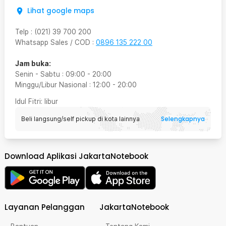
Lihat google maps
Telp
:
(021) 39 700 200
Whatsapp Sales / COD
:
0896 135 222 00
Jam buka:
Senin - Sabtu
:
09:00
-
20:00
Minggu/Libur Nasional
:
12:00
-
20:00
Idul Fitri
: libur
Selengkapnya
Beli langsung/self pickup di kota lainnya
Download Aplikasi JakartaNotebook
Layanan Pelanggan
JakartaNotebook