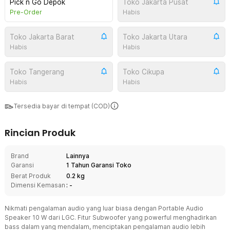
Pick n Go Depok
Toko Jakarta Pusat
Pre-Order
Habis
Toko Jakarta Barat
Toko Jakarta Utara
Habis
Habis
Toko Tangerang
Toko Cikupa
Habis
Habis
Tersedia bayar di tempat (COD)
Rincian Produk
Brand
Lainnya
Garansi
1 Tahun Garansi Toko
Berat Produk
0.2 kg
Dimensi Kemasan
: -
Nikmati pengalaman audio yang luar biasa dengan Portable Audio
Speaker 10 W dari LGC. Fitur Subwoofer yang powerful menghadirkan
bass dalam yang mendalam, menciptakan pengalaman audio lebih