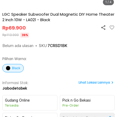
1 / 4
LGC Speaker Subwoofer Dual Magnetic DIY Home Theater
2 Inch 10W - LA021
-
Black
Rp
69.900
Rp
113.900
39
%
Belum ada ulasan
•
SKU
7CRSD1BK
Pilihan Warna:
Black
Lihat
Lokasi Lainnya
Informasi Stok:
Jabodetabek
Gudang Online
Pick n Go Bekasi
Tersedia
Pre-Order