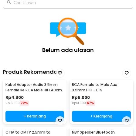
Cari Ulasan
Belum ada ulasan
Produk Rekomendasi
Kabel Adaptor Audio 3.5mm
RCA Female to Male Aux
Female ke RCA Male HiFi 40cm
3.5mm HiFi - LTS
Rp
4.800
Rp
5.000
Rp
16.900
72%
Rp
14.900
67%
+ Keranjang
+ Keranjang
CTIA to OMTP 2.5mm to
NBY Speaker Bluetooth