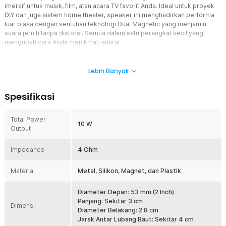
imersif untuk musik, film, atau acara TV favorit Anda. Ideal untuk proyek
DIY dan juga sistem home theater, speaker ini menghadirkan performa
luar biasa dengan sentuhan teknologi Dual Magnetic yang menjamin
suara jernih tanpa distorsi. Semua dalam satu perangkat kecil yang
mengubah cara Anda menikmati suara!
Fitur
Lebih Banyak
Speaker DIY
Nikmati kualitas suara yang mendalam dan kuat dengan LGC
Spesifikasi
Speaker Subwoofer 10 W. Meskipun ukurannya hanya 2 Inch,
speaker ini mampu memberikan bass yang dalam dan frekuensi
tinggi yang jelas, menjadikannya pilihan sempurna untuk sistem
Total Power
10 W
home theater atau penggunaan pribadi.
Output
Teknologi Dual Magnetic untuk Suara Lebih Jernih
Impedance
Dilengkapi dengan teknologi Dual Magnetic, speaker ini
4 Ohm
menghasilkan suara yang lebih stabil dan jelas tanpa distorsi,
bahkan pada volume tinggi. Dengan dua magnet yang mendukung
Material
Metal, Silikon, Magnet, dan Plastik
performa audio, speaker ini menawarkan kualitas suara yang lebih
halus dan detail, serta bass yang lebih kuat. Pengalaman
Diameter Depan: 53 mm (2 Inch)
mendengarkan Anda akan semakin mendalam, memberikan kesan
Panjang: Sekitar 3 cm
audio yang realistis dan memuaskan.
Dimensi
Diameter Belakang: 2.8 cm
Solusi Sempurna untuk Proyek DIY Audio
Jarak Antar Lubang Baut: Sekitar 4 cm