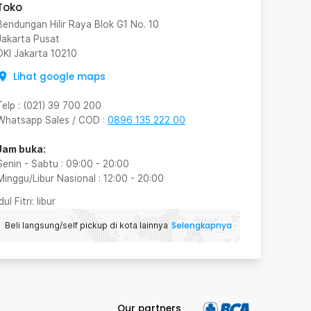
Toko
Bendungan Hilir Raya Blok G1 No. 10
Jakarta Pusat
DKI Jakarta
10210
Lihat google maps
Telp
:
(021) 39 700 200
Whatsapp Sales / COD
:
0896 135 222 00
Jam buka:
Senin - Sabtu
:
09:00
-
20:00
Minggu/Libur Nasional
:
12:00
-
20:00
Idul Fitri
: libur
Selengkapnya
Beli langsung/self pickup di kota lainnya
Our partners