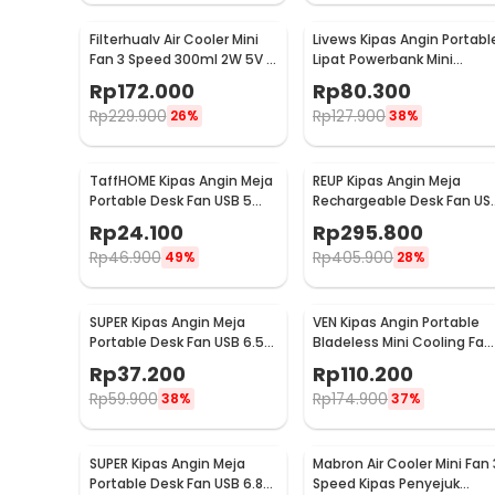
Filterhualv Air Cooler Mini
Livews Kipas Angin Portabl
Fan 3 Speed 300ml 2W 5V -
Lipat Powerbank Mini
M201
Cooling Fan 3000mAh - F3
Rp
172.000
Rp
80.300
Rp
229.900
Rp
127.900
26%
38%
TaffHOME Kipas Angin Meja
REUP Kipas Angin Meja
Portable Desk Fan USB 5
Rechargeable Desk Fan US
Inch 2.5W - YZ-007
7 Inch 10000mAh - DQ212
Rp
24.100
Rp
295.800
Rp
46.900
Rp
405.900
49%
28%
SUPER Kipas Angin Meja
VEN Kipas Angin Portable
Portable Desk Fan USB 6.5
Bladeless Mini Cooling Fan
Inch 4.5W - A8
Power Bank 3000mAh - 34
Rp
37.200
Rp
110.200
Rp
59.900
Rp
174.900
38%
37%
SUPER Kipas Angin Meja
Mabron Air Cooler Mini Fan 
Portable Desk Fan USB 6.8
Speed Kipas Penyejuk