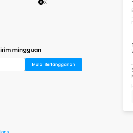
X
kirim mingguan
Mulai Berlangganan
ions