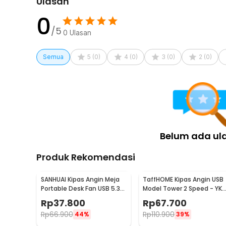
Ulasan
0
/5
0
Ulasan
Semua
5
(
0
)
4
(
0
)
3
(
0
)
2
(
0
)
Belum ada ul
Produk Rekomendasi
SANHUAI Kipas Angin Meja
TaffHOME Kipas Angin USB
Portable Desk Fan USB 5.3
Model Tower 2 Speed - YK-
Inch 2.5W - A18
1208
Rp
37.800
Rp
67.700
Rp
66.900
Rp
110.900
44%
39%