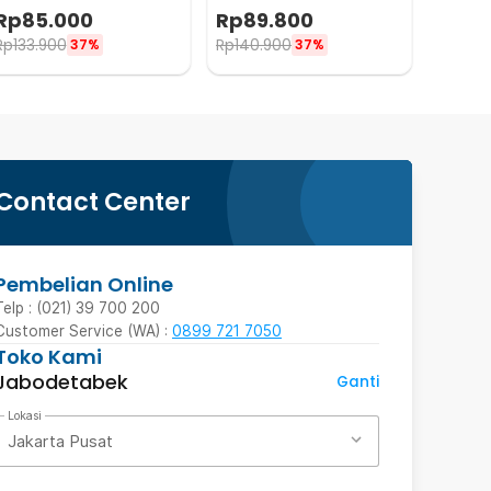
Cooling Fan 2000mAh - M6
Cooling Fan 2000mAh - M8
Rp
85.000
Rp
89.800
Rp
133.900
Rp
140.900
37%
37%
Contact Center
Pembelian Online
Telp : (021) 39 700 200
Customer Service (WA) :
0899 721 7050
Toko Kami
Jabodetabek
Ganti
Lokasi
Jakarta Pusat