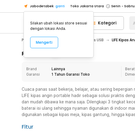
Jabodetabek
ganti
Toko Jakarta Utara
Toko Tangerang
Kategori
A
Silakan ubah lokasi store sesuai
Toko Cikupa
dengan lokasi Anda.
Pick n Go Jakarta Barat
Senin - J
PC & Laptop
Aksesoris USB
Kipas USB
LIFE Kipas A
Mengerti
Pick n Go Bekasi
Senin - Jumat (08
Pick n Go Depok
Senin - Jumat (08
Rincian Produk
Toko Jakarta Pusat
Senin - Sabtu
Brand
Lainnya
Berat
Toko Jakarta Barat
Senin - Sabtu
Garansi
1 Tahun Garansi Toko
Dime
Toko Jakarta Utara
Toko Tangerang
Cuaca panas saat bekerja, belajar, atau sering bepergian
LIFE kipas angin portable hadir sebagai solusi praktis deng
Toko Cikupa
dan mudah dibawa ke mana saja. Dilengkapi 3 tingkat kecep
Pick n Go Jakarta Barat
Senin - J
baterai isi ulang sehingga nyaman digunakan di indoor ma
digunakan sebagai kipas meja, kipas gantung, hingga kipas 
Pick n Go Bekasi
Senin - Jumat (08
Pick n Go Depok
Senin - Jumat (08
Fitur