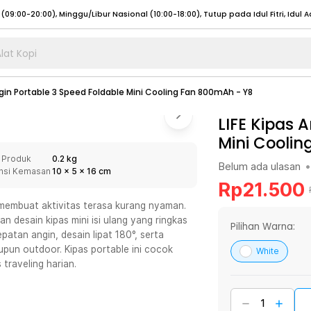
lat Kopi
umat (07:00 - 20:00), Sabtu - Minggu (08:00 - 20:00), Tutup pada Idul Fitri
Sele
ngin Portable 3 Speed Foldable Mini Cooling Fan 800mAh - Y8
:00 - 20:00), Sabtu - Minggu/ Libur Nasional (08:00 - 17:00)
Selengkapnya
:00 - 20:00), Sabtu - Minggu/ Libur Nasional (08:00 - 17:00)
LIFE Kipas 
Selengkapnya
Mini Cooli
 (09:00-20:00), Minggu/Libur Nasional (12:00-20:00), Tutup pada Idul Fitri
Sele
 Produk
0.2 kg
 (09:00-20:00), Minggu/Libur Nasional (12:00-20:00), Tutup pada Idul Fitri
Sele
Belum ada ulasan
•
nsi Kemasan
10
x
5
x
16
cm
Rp
21.500
 membuat aktivitas terasa kurang nyaman.
an desain kipas mini isi ulang yang ringkas
Pilihan Warna:
atan angin, desain lipat 180°, serta
umat (07:00 - 20:00), Sabtu - Minggu (08:00 - 20:00), Tutup pada Idul Fitri
Sele
upun outdoor. Kipas portable ini cocok
White
traveling harian.
:00 - 20:00), Sabtu - Minggu/ Libur Nasional (08:00 - 17:00)
Selengkapnya
:00 - 20:00), Sabtu - Minggu/ Libur Nasional (08:00 - 17:00)
Selengkapnya