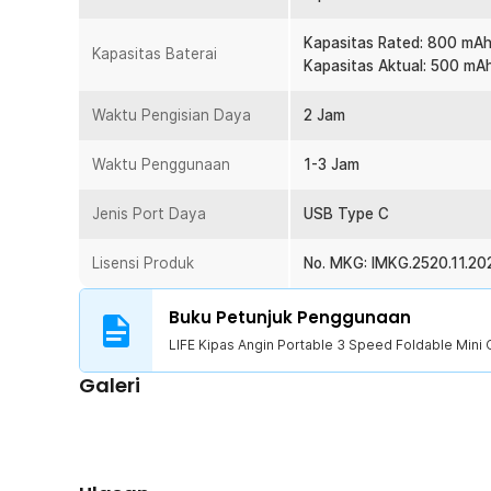
aktivitas tetap nyaman tanpa rasa gerah.
Ukuran Kompak dan Mudah Dibawa
Kapasitas Rated: 800 mA
Kapasitas Baterai
Desain mini dan ringan membuat kipas portable ini sang
Kapasitas Aktual: 500 mA
digunakan saat traveling, konser, camping, perjalanan h
Bentuknya yang kompak juga memudahkan penyimpanan
Waktu Pengisian Daya
2 Jam
Bahan ABS Kokoh dan Nyaman
Waktu Penggunaan
Menggunakan material ABS berkualitas yang ringan n
1-3 Jam
sehari-hari. Permukaan halus dan desain modern membuat 
minimalis dan stylish. Cocok digunakan untuk berbagai us
Jenis Port Daya
USB Type C
kantoran.
Lisensi Produk
No. MKG: IMKG.2520.11.20
Kelengkapan Produk
Buku Petunjuk Penggunaan
Rincian yang Anda dapatkan untuk pembelian produk ini
1 x LIFE Kipas Angin Portable 3 Speed Foldable Mini
LIFE Kipas Angin Portable 3 Speed Foldable Mini
1 x Lanyard
Galeri
1 x Kabel USB Type C