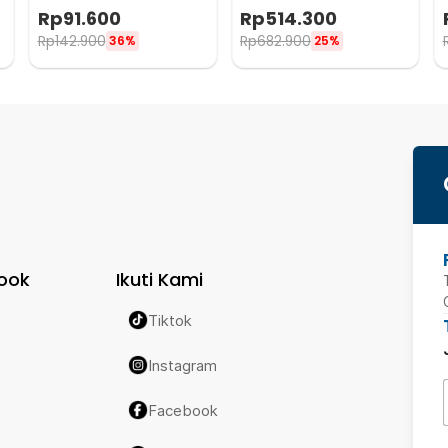
Mini Cooling Fan 1200mAh -
Cooling Fan 3500 mAh -
Rp
91.600
Rp
514.300
F-055
izzCool 30
Rp
142.900
Rp
682.900
36%
25%
ook
Ikuti Kami
Tiktok
Instagram
Facebook