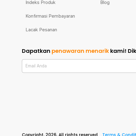
Indeks Produk
Blog
Konfirmasi Pembayaran
Lacak Pesanan
Dapatkan
penawaran menarik
kami!
Di
Email Anda
Copyright,
2026
. All rights reserved
Terms & Condit