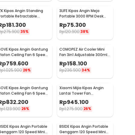
ZK Kipas Angin Standing
3LIFE Kipas Angin Meja
Portable Retractable
Portable 3000 RPM Desk
Folding Fan 7200mAh - ZK-
Fan USB 4.8 Inch 5W - 312
Rp
181.300
Rp
75.300
20321
Rp
275.900
Rp
120.900
35%
38%
SOVE Kipas Angin Gantung
COMOPEZ Air Cooler Mini
Plafon Ceiling Fan 6 Speed
Fan 3in1 Adjustable 300ml
Reversible 52 Inch - FS2007
18W 9V - YY-01
Rp
759.600
Rp
158.100
Rp
1.025.900
Rp
236.900
26%
34%
SOVE Kipas Angin Gantung
Xiaomi Mijia Kipas Angin
Plafon Ceiling Fan 6 Speed
Lantai Tower Fan
LED 52 Inch - FS2008
Adjustable Smart App -
Rp
832.200
Rp
945.100
BPTS02DM
Rp
1.123.900
Rp
1.275.900
26%
26%
BSIDE Kipas Angin Portable
BSIDE Kipas Angin Portable
Genggam 120 Speed Mini
Genggam 120 Speed Mini