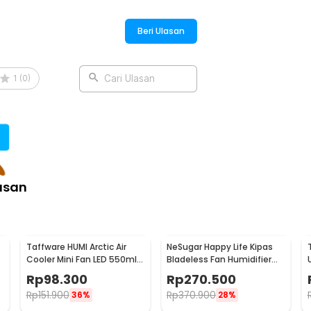
Beri Ulasan
1
(
0
)
Cari Ulasan
asan
Taffware HUMI Arctic Air
NeSugar Happy Life Kipas
Cooler Mini Fan LED 550ml
Bladeless Fan Humidifier
8W 5V - AA-MC4
Mist LED - R011
Rp
98.300
Rp
270.500
Rp
151.900
Rp
370.900
36%
28%