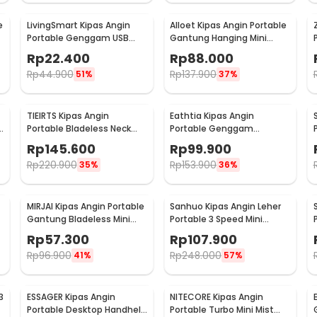
e
LivingSmart Kipas Angin
Alloet Kipas Angin Portable
Portable Genggam USB
Gantung Hanging Mini
Mini Cooling Fan 1200mAh -
Cooling Fan 1800mAh -
Rp
22.400
Rp
88.000
SS-2
DQ203
Rp
44.900
Rp
137.900
51%
37%
TIEIRTS Kipas Angin
Eathtia Kipas Angin
B
Portable Bladeless Neck
Portable Genggam
Mini Cooling Fan 5000mAh
Kompres Dingin 3 Speed
Rp
145.600
Rp
99.900
- H12
2200mAh - WX-622
Rp
220.900
Rp
153.900
35%
36%
MIRJAI Kipas Angin Portable
Sanhuo Kipas Angin Leher
Gantung Bladeless Mini
Portable 3 Speed Mini
8
Cooling Fan 1200mAh - 6171
Cooling Fan 1800mAh - 350
Rp
57.300
Rp
107.900
Rp
96.900
Rp
248.000
41%
57%
3
ESSAGER Kipas Angin
NITECORE Kipas Angin
Portable Desktop Handheld
Portable Turbo Mini Mist