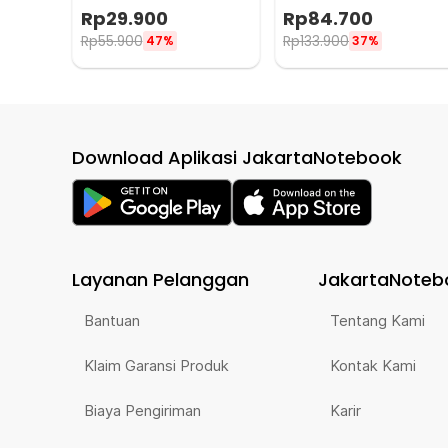
Inch 3W - M9
Ruangan 600ml 10W 5V -
Rp
29.900
Rp
84.700
MB-60
Rp
55.900
Rp
133.900
47%
37%
Download Aplikasi JakartaNotebook
Layanan Pelanggan
JakartaNoteb
Bantuan
Tentang Kami
Klaim Garansi Produk
Kontak Kami
Biaya Pengiriman
Karir