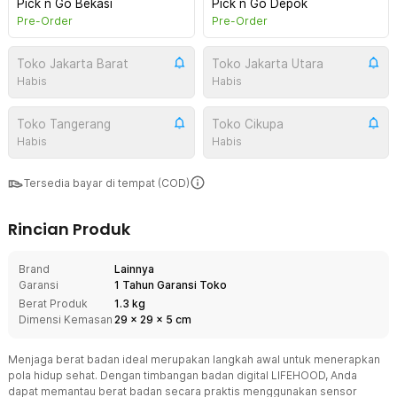
Pick n Go Bekasi
Pick n Go Depok
Pre-Order
Pre-Order
Toko Jakarta Barat
Toko Jakarta Utara
Habis
Habis
Toko Tangerang
Toko Cikupa
Habis
Habis
Tersedia bayar di tempat (COD)
Rincian Produk
Brand
Lainnya
Garansi
1 Tahun Garansi Toko
Berat Produk
1.3 kg
Dimensi Kemasan
29
x
29
x
5
cm
Menjaga berat badan ideal merupakan langkah awal untuk menerapkan
pola hidup sehat. Dengan timbangan badan digital LIFEHOOD, Anda
dapat memantau berat badan secara praktis menggunakan sensor