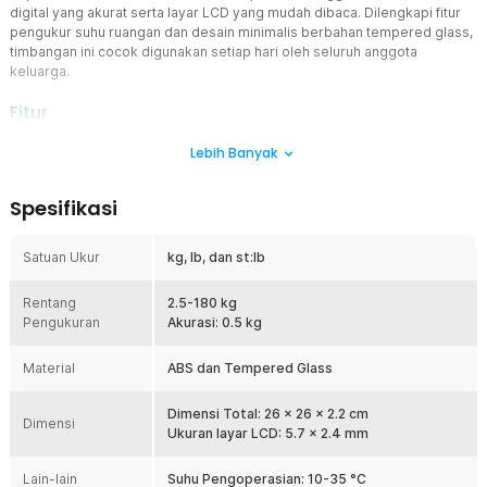
digital yang akurat serta layar LCD yang mudah dibaca. Dilengkapi fitur
pengukur suhu ruangan dan desain minimalis berbahan tempered glass,
timbangan ini cocok digunakan setiap hari oleh seluruh anggota
keluarga.
Fitur
Sensor Digital dengan Pengukuran Stabil
Lebih Banyak
Timbangan menggunakan chip pengukuran digital yang mampu
menghasilkan pembacaan berat badan secara konsisten hingga
Spesifikasi
180 kg. Sensor bekerja cepat sehingga hasil pengukuran dapat
langsung ditampilkan beberapa saat setelah digunakan. Timbangan
badan digital ini cocok digunakan untuk pemantauan berat badan
Satuan Ukur
kg, lb, dan st:lb
harian, program diet, maupun menjaga kebugaran.
Pengukur Suhu Ruangan
Rentang
2.5-180 kg
Pengukuran
Selain mengukur berat badan, timbangan juga dapat menampilkan
Akurasi: 0.5 kg
suhu ruangan secara langsung pada layar LCD. Informasi ini
membantu pengguna mengetahui kondisi lingkungan sekitar
Material
ABS dan Tempered Glass
sehingga aktivitas sehari-hari menjadi lebih nyaman. Kehadiran fitur
tambahan ini membuat timbangan memiliki fungsi lebih lengkap
Dimensi Total: 26 x 26 x 2.2 cm
dibanding timbangan digital standar.
Dimensi
Ukuran layar LCD: 5.7 x 2.4 mm
Layar LCD Backlight Mudah Dibaca
Layar LCD dengan teknologi backlight menampilkan angka secara
Lain-lain
Suhu Pengoperasian: 10-35 °C