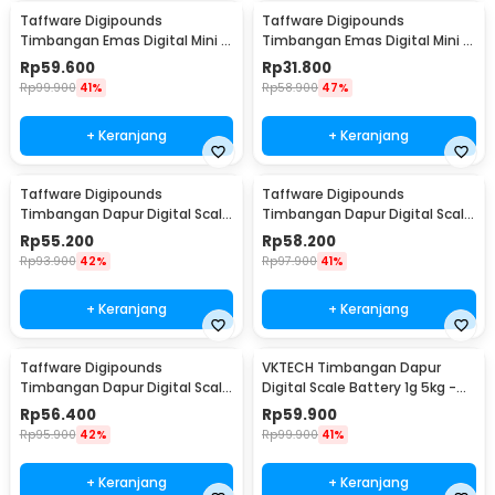
Taffware Digipounds
Taffware Digipounds
Timbangan Emas Digital Mini 7
Timbangan Emas Digital Mini 5
Units 0.01g 500g - UF200H
Units 0.01g 200g - MH-200
Rp
59.600
Rp
31.800
Rp
99.900
41%
Rp
58.900
47%
+ Keranjang
+ Keranjang
Taffware Digipounds
Taffware Digipounds
Timbangan Dapur Digital Scale
Timbangan Dapur Digital Scale
Battery 1g 5kg - Z1S
Battery 1g 10kg - Z2S
Rp
55.200
Rp
58.200
Rp
93.900
42%
Rp
97.900
41%
+ Keranjang
+ Keranjang
Taffware Digipounds
VKTECH Timbangan Dapur
Timbangan Dapur Digital Scale
Digital Scale Battery 1g 5kg -
Battery 1g 10kg - Z3S
CK10A
Rp
56.400
Rp
59.900
Rp
95.900
42%
Rp
99.900
41%
+ Keranjang
+ Keranjang