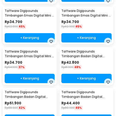
Taffware Digipounds
Taffware Digipounds
Timbangan Emas Digital Mini 7
Timbangan Emas Digital Mini 7
Units 0.01g 500g - SC-13 /
Units 0.01g 200g - SC-13 /
Rp
34.700
Rp
34.700
VSW0083
VSW0083
Rp
62.900
45%
Rp
62.900
45%
+ Keranjang
+ Keranjang
Taffware Digipounds
Taffware Digipounds
Timbangan Emas Digital Mini 7
Timbangan Badan Digital
Units 0.01g 100g - SC-13 /
Scale Bluetooth 50g 180kg -
Rp
34.700
Rp
42.800
VSW0083
SH-Y01
Rp
54.900
37%
Rp
81.900
48%
+ Keranjang
+ Keranjang
Taffware Digipounds
Taffware Digipounds
Timbangan Badan Digital
Timbangan Badan Digital
Scale Smart App 50g 180kg -
Scale Rechargeable 180kg -
Rp
51.900
Rp
44.400
SH-Y01-U1
SC-12U
Rp
88.900
42%
Rp
80.900
46%