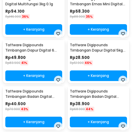
Digital Multifungsi 3kg 0.1g
Timbangan Emas Mini Digital
Multifungsi 500g 0.1g - EK518
Rp
94.100
Rp
58.300
Rp
146.900
36%
Rp
88.900
35%
+ Keranjang
+ Keranjang
Taffware Digipounds
Taffware Digipounds
Timbangan Dapur Digital 6
Timbangan Dapur Digital 5kg
Satuan 1kg 0.1g - i2000
1g Kitchen Scale LCD - B05
Rp
49.800
Rp
28.500
Rp
83.900
41%
Rp
51.900
46%
+ Keranjang
+ Keranjang
Taffware Digipounds
Taffware Digipounds
Timbangan Badan Digital
Timbangan Badan Digital
Scale Battery 0.05kg 180kg -
Scale Battery 0.05kg 180kg -
Rp
40.600
Rp
38.900
BT-986
SC-01
Rp
70.900
43%
Rp
68.900
44%
+ Keranjang
+ Keranjang