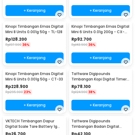
+ Keranjang
+ Keranjang
Kinopi Timbangan Emas Digital
Kinopi Timbangan Emas Digital
Mini 8 Units 0.001g 50g - TL-128
Mini 6 Units 0.01g 200g - CX-
129
Rp
128.200
Rp
92.700
Rp
197.900
36%
Rp
143.900
36%
+ Keranjang
+ Keranjang
Kinopi Timbangan Emas Digital
Taffware Digipounds
Mini 6 Units 0.001g 50g - CT-33
Timbangan Kopi Digital Timer
Coffee Scale 3kg 0.1g - CK2150
Rp
228.900
Rp
78.100
Rp
295.900
23%
Rp
124.900
38%
+ Keranjang
+ Keranjang
VKTECH Timbangan Dapur
Taffware Digipounds
Digital Scale Tare Battery 1g
Timbangan Badan Digital
10kg - SF-400
Scale Battery 0.05kg 180kg -
Rp
26.700
Rp
42.100