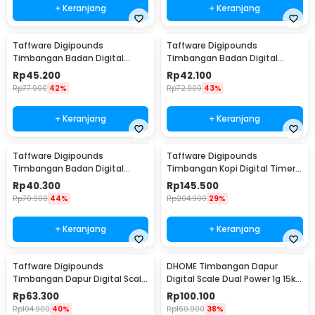
+ Keranjang
+ Keranjang
Taffware Digipounds
Taffware Digipounds
Timbangan Badan Digital
Timbangan Badan Digital
Scale Rechargeable 180kg -
Scale Battery 0.05kg 180kg -
Rp
45.200
Rp
42.100
SC-15U
SC-12
Rp
77.900
42%
Rp
72.900
43%
+ Keranjang
+ Keranjang
Taffware Digipounds
Taffware Digipounds
Timbangan Badan Digital
Timbangan Kopi Digital Timer
Scale Battery 0.05kg 180kg -
Coffee Scale 3000g-0.1g -
Rp
40.300
Rp
145.500
SC-15
TSC3/5/10
Rp
70.900
44%
Rp
204.900
29%
+ Keranjang
+ Keranjang
Taffware Digipounds
DHOME Timbangan Dapur
Timbangan Dapur Digital Scale
Digital Scale Dual Power 1g 15kg
Battery 0.1g 2kg - K70a
- JJ210
Rp
63.300
Rp
100.100
Rp
104.900
40%
Rp
160.900
38%