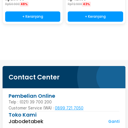
AB18
Rp
50.900
48%
Rp
72.900
43%
+ Keranjang
+ Keranjang
Beli Sekarang
Contact Center
Pembelian Online
Telp : (021) 39 700 200
Customer Service (WA) :
0899 721 7050
Toko Kami
Jabodetabek
Ganti