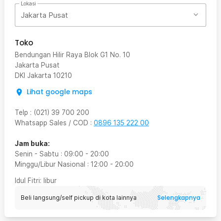
Lokasi
Jakarta Pusat
Toko
Bendungan Hilir Raya Blok G1 No. 10
Jakarta Pusat
DKI Jakarta
10210
Lihat google maps
Telp
:
(021) 39 700 200
Whatsapp Sales / COD
:
0896 135 222 00
Jam buka:
Senin - Sabtu
:
09:00
-
20:00
Minggu/Libur Nasional
:
12:00
-
20:00
Idul Fitri
: libur
Selengkapnya
Beli langsung/self pickup di kota lainnya