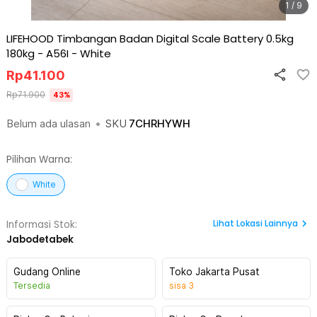
1 / 9
LIFEHOOD Timbangan Badan Digital Scale Battery 0.5kg
180kg - A56I
-
White
Rp
41.100
Rp
71.900
43
%
Belum ada ulasan
•
SKU
7CHRHYWH
Pilihan Warna:
White
Lihat
Lokasi Lainnya
Informasi Stok:
Jabodetabek
Gudang Online
Toko Jakarta Pusat
Tersedia
sisa
3