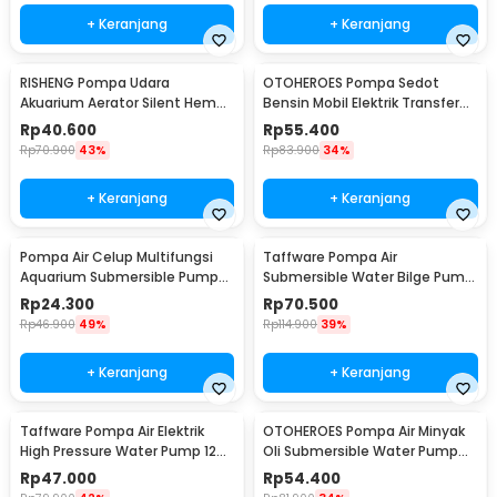
+ Keranjang
+ Keranjang
RISHENG Pompa Udara
OTOHEROES Pompa Sedot
Akuarium Aerator Silent Hemat
Bensin Mobil Elektrik Transfer
Energi 2.4W - RS-511
Pump 38mm DC 12V - CT-14
Rp
40.600
Rp
55.400
Rp
70.900
43%
Rp
83.900
34%
+ Keranjang
+ Keranjang
Pompa Air Celup Multifungsi
Taffware Pompa Air
Aquarium Submersible Pump
Submersible Water Bilge Pump
12V 6W - YX-385
12 V - CH8028
Rp
24.300
Rp
70.500
Rp
46.900
49%
Rp
114.900
39%
+ Keranjang
+ Keranjang
Taffware Pompa Air Elektrik
OTOHEROES Pompa Air Minyak
High Pressure Water Pump 12V
Oli Submersible Water Pump
3.5L/min - DP-521
12V - YB-028
Rp
47.000
Rp
54.400