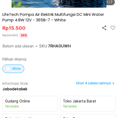
1 / 7
LifeTech Pompa Air Elektrik Multifungsi DC Mini Water
Pump 4.8W 12V - 365B-7
-
White
Rp
15.500
Rp
33.900
55
%
Belum ada ulasan
•
SKU
7RHA0UWH
Pilihan Warna:
White
Lihat
4
Lokasi Lainnya
Informasi Stok:
Jabodetabek
Gudang Online
Toko Jakarta Barat
Tersedia
Tersedia