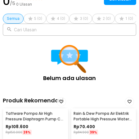
0
/5
0
Ulasan
Semua
5
(
0
)
4
(
0
)
3
(
0
)
2
(
0
)
1
(
0
)
Cari Ulasan
Belum ada ulasan
Produk Rekomendasi
Taffware Pompa Air High
Rain & Dew Pompa Air Elektrik
Pressure Diaphragm Pump Car
Portable High Pressure Water
Wash 0.55 MPa 80W - D-1
Pump 12V - DP-726
Rp
108.600
Rp
70.400
Rp
150.000
28%
Rp
114.900
39%