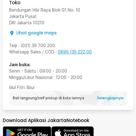
Toko
Bendungan Hilir Raya Blok G1 No. 10
Jakarta Pusat
DKI Jakarta
10210
Lihat google maps
Telp
:
(021) 39 700 200
Whatsapp Sales / COD
:
0896 135 222 00
Jam buka:
Senin - Sabtu
:
09:00
-
20:00
Minggu/Libur Nasional
:
12:00
-
20:00
Idul Fitri
: libur
Selengkapnya
Beli langsung/self pickup di kota lainnya
Download Aplikasi JakartaNotebook