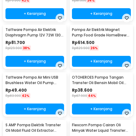
Rp
79.900
42%
Rp
81.900
34%
+ Keranjang
+ Keranjang
Taffware Pompa Air Elektrik
Pompa Air Elektrik Magnet
Diaphragm Pump 12V 72W 130
Pump Food Grade HomeBrew
PSI - DP-538
Wine 10W 19L/Min - MP-15RM
Rp
81.700
Rp
614.500
Rp
129.900
38%
Rp
829.900
26%
+ Keranjang
+ Keranjang
Taffware Pompa Air Mini USB
OTOHEROES Pompa Tangan
Brushless Water Oil Pump
Transfer Oli Bensin Mobil Oil
Submersible 5V - QR30A
Pump - NC01
Rp
49.400
Rp
38.600
Rp
83.900
42%
Rp
67.900
44%
+ Keranjang
+ Keranjang
S AMP Pompa Elektrik Transfer
Flexcom Pompa Cairan Oli
Oli Mobil Fluid Oil Extractor
Minyak Water Liquid Transfer
Pump 12V - A3
Pump - JT-600