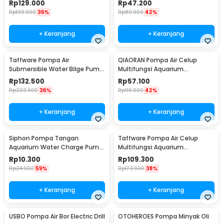
Rp
129.000
Rp
47.200
Rp
199.900
36%
Rp
80.900
42%
+ Keranjang
+ Keranjang
Taffware Pompa Air
QIAORAN Pompa Air Celup
Submersible Water Bilge Pump
Multifungsi Aquarium
12V - BL-2512SI
Submersible Pump 5V 2.4W -
Rp
132.500
Rp
57.100
QR50A
Rp
203.900
36%
Rp
96.900
42%
+ Keranjang
+ Keranjang
Siphon Pompa Tangan
Taffware Pompa Air Celup
Aquarium Water Charge Pump
Multifungsi Aquarium
1.7M - NC02
Submersible Pump 12V 30W -
Rp
10.300
Rp
109.300
ZYW890
Rp
24.900
59%
Rp
173.900
38%
+ Keranjang
+ Keranjang
USBO Pompa Air Bor Electric Drill
OTOHEROES Pompa Minyak Oli