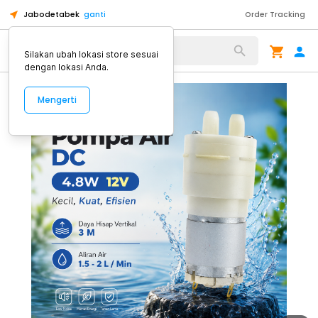
Jabodetabek
ganti
Order Tracking
Alat Kopi
Silakan ubah lokasi store sesuai
dengan lokasi Anda.
Mengerti