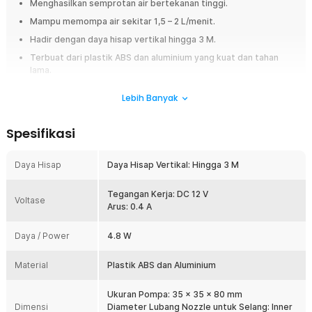
Menghasilkan semprotan air bertekanan tinggi.
Mampu memompa air sekitar 1,5 – 2 L/menit.
Hadir dengan daya hisap vertikal hingga 3 M.
Terbuat dari plastik ABS dan aluminium yang kuat dan tahan
lama.
Lebih Banyak
Overview
Pompa air elektrik ini dapat memberikan daya semprot yang kuat
sehingga dapat Anda gunakan untuk membantu mencuci barang-barang
Spesifikasi
kecil, menyiram tanaman, ataupun keperluan lainnya yang membutuhkan
pompa air. Dengan ukurannya yang kecil, Anda bisa merakit pompa ini
Daya Hisap
Daya Hisap Vertikal: Hingga 3 M
dengan lebih leluasa.
Fitur
Tegangan Kerja: DC 12 V
Voltase
Arus: 0.4 A
Tekanan Yang Kuat
Dengan bantuan alat ini, semprotan air Anda akan memiliki tekanan
Daya / Power
4.8 W
yang kuat. Sebagai contoh, Anda dapat menggunakan semprotan
air yang dihasilkan pompa untuk menyemprot tanaman di dalam
Material
Plastik ABS dan Aluminium
maupun luar rumah.
Kecepatan Tinggi
Ukuran Pompa: 35 x 35 x 80 mm
Pompa ini dapat menyedot dan mengeluarkan air dengan
Dimensi
Diameter Lubang Nozzle untuk Selang: Inner