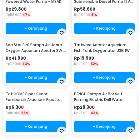
Powered Water Pump - M8AK
Submersible Diesel Pump 12V
51mm - BXG38
Rp
29.800
Rp
58.600
Rp
55.900
47%
Rp
98.900
41%
+ Keranjang
+ Keranjang
Sea Star 3in1 Pompa Air Udara
Taffware Aerator Aquarium
Oxygen Aquarium Aerator 3W -
Fish Tank Oxygenator USB 1W -
HX-1100L
AB479
Rp
41.900
Rp
19.900
Rp
72.900
43%
Rp
40.900
52%
+ Keranjang
+ Keranjang
TaffHOME Pipet Sedot
BENGU Pompa Air Bor Self-
Pembersih Akuarium Pipette
Priming Electric Drill Water
Siphone Pump 30ml - NC03
Pump - JET101
Rp
6.300
Rp
28.300
Rp
16.900
63%
Rp
48.900
43%
+ Keranjang
+ Keranjang