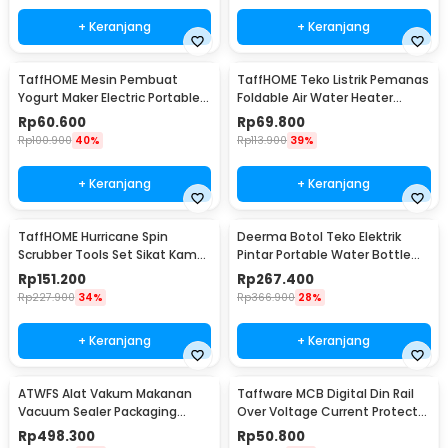
+ Keranjang
+ Keranjang
TaffHOME Mesin Pembuat
TaffHOME Teko Listrik Pemanas
Yogurt Maker Electric Portable
Foldable Air Water Heater
15W 1L - PA-10C
600W 600ml - HY-01
Rp
60.600
Rp
69.800
Rp
100.900
40%
Rp
113.900
39%
+ Keranjang
+ Keranjang
TaffHOME Hurricane Spin
Deerma Botol Teko Elektrik
Scrubber Tools Set Sikat Kamar
Pintar Portable Water Bottle
Mandi Elektrik - WQ8111
300W 350ml - DEM-DR035S
Rp
151.200
Rp
267.400
Rp
227.900
34%
Rp
366.900
28%
+ Keranjang
+ Keranjang
ATWFS Alat Vakum Makanan
Taffware MCB Digital Din Rail
Vacuum Sealer Packaging
Over Voltage Current Protector
Machine with Bag - SX-168
220V 40A - VAP-2P
Rp
498.300
Rp
50.800