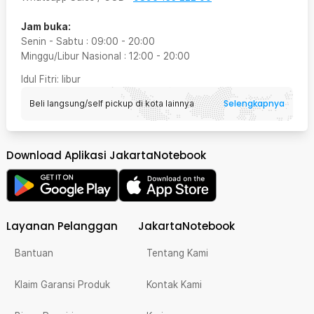
Jam buka:
Senin - Sabtu
:
09:00
-
20:00
Minggu/Libur Nasional
:
12:00
-
20:00
Idul Fitri
: libur
Selengkapnya
Beli langsung/self pickup di kota lainnya
Download Aplikasi JakartaNotebook
Layanan Pelanggan
JakartaNotebook
Bantuan
Tentang Kami
Klaim Garansi Produk
Kontak Kami