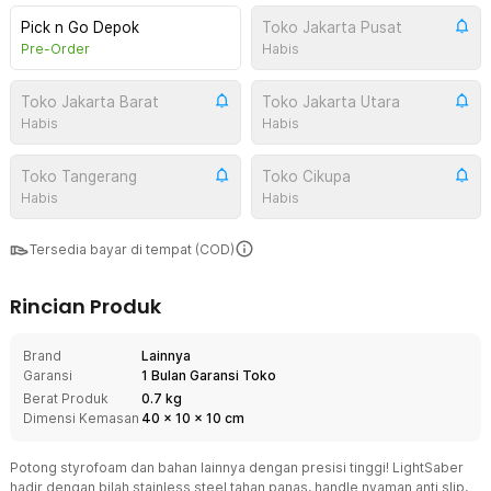
Pick n Go Depok
Toko Jakarta Pusat
Pre-Order
Habis
Toko Jakarta Barat
Toko Jakarta Utara
Habis
Habis
Toko Tangerang
Toko Cikupa
Habis
Habis
Tersedia bayar di tempat (COD)
Rincian Produk
Brand
Lainnya
Garansi
1 Bulan Garansi Toko
Berat Produk
0.7 kg
Dimensi Kemasan
40
x
10
x
10
cm
Potong styrofoam dan bahan lainnya dengan presisi tinggi! LightSaber
hadir dengan bilah stainless steel tahan panas, handle nyaman anti slip,