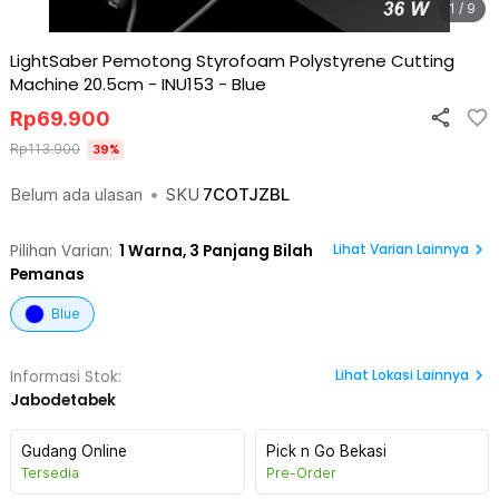
1 / 9
LightSaber Pemotong Styrofoam Polystyrene Cutting
Machine 20.5cm - INU153
-
Blue
Rp
69.900
Rp
113.900
39
%
Belum ada ulasan
•
SKU
7COTJZBL
Lihat Varian Lainnya
Pilihan Varian:
1
Warna,
3 Panjang Bilah
Pemanas
Blue
Lihat
Lokasi Lainnya
Informasi Stok:
Jabodetabek
Gudang Online
Pick n Go Bekasi
Tersedia
Pre-Order