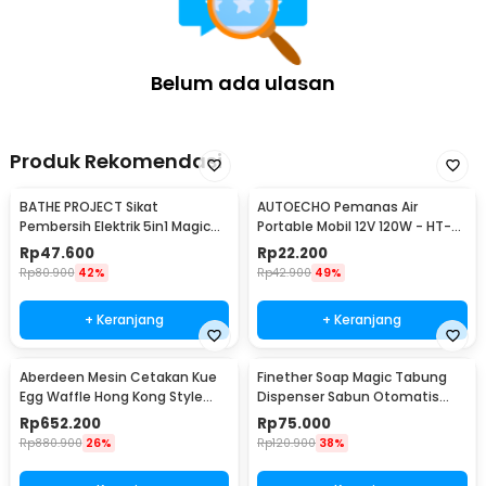
Belum ada ulasan
Produk Rekomendasi
BATHE PROJECT Sikat
AUTOECHO Pemanas Air
Pembersih Elektrik 5in1 Magic
Portable Mobil 12V 120W - HT-
Brush Rechargeable - WQ8110
2090
Rp
47.600
Rp
22.200
Rp
80.900
42%
Rp
42.900
49%
+ Keranjang
+ Keranjang
Aberdeen Mesin Cetakan Kue
Finether Soap Magic Tabung
Egg Waffle Hong Kong Style
Dispenser Sabun Otomatis
220V 1400W - YN-6
400ml - AD-03
Rp
652.200
Rp
75.000
Rp
880.900
26%
Rp
120.900
38%