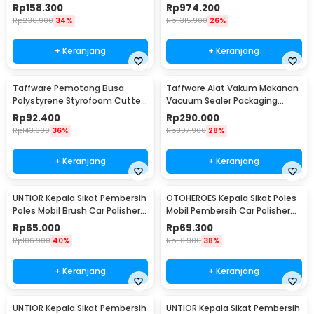
Touchless Sensor 280ml - FK-
1200W - SV-8008
Rp
158.300
Rp
974.200
008
Rp
236.900
34%
Rp
1.315.900
26%
+ Keranjang
+ Keranjang
Taffware Pemotong Busa
Taffware Alat Vakum Makanan
Polystyrene Styrofoam Cutter
Vacuum Sealer Packaging
15W 405mm - CT25
Machine with Bag - HP-9008
Rp
92.400
Rp
290.000
Rp
143.900
36%
Rp
397.900
28%
+ Keranjang
+ Keranjang
UNTIOR Kepala Sikat Pembersih
OTOHEROES Kepala Sikat Poles
Poles Mobil Brush Car Polisher
Mobil Pembersih Car Polisher
Kit 9 PCS - DB009
Kit 14PCS - UT760
Rp
65.000
Rp
69.300
Rp
106.900
40%
Rp
110.900
38%
+ Keranjang
+ Keranjang
UNTIOR Kepala Sikat Pembersih
UNTIOR Kepala Sikat Pembersih