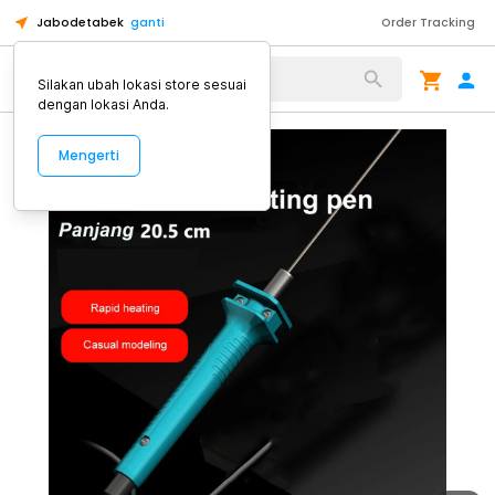
Jabodetabek
ganti
Order Tracking
Alat Kopi
Silakan ubah lokasi store sesuai
dengan lokasi Anda.
Mengerti