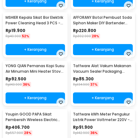
+ Keranjang
+ Keranjang
MSHIER Kepala Sikat Bor Elektrik
AFFORANY Botol Pembuat Soda
Power Cleaning Head 3 PCS -
Siphon Maker DIY Bartender
DB003
CO2 1L - SD-MY
Rp
19.900
Rp
220.800
Rp
40.900
52%
Rp
302.900
28%
+ Keranjang
+ Keranjang
YONG QIAN Pemanas Kopi Susu
Taffware Alat Vakum Makanan
Air Minuman Mini Heater Stove
Vacuum Sealer Packaging
Pot 500W - YQ-105
Machine with Bag - HF-001
Rp
92.500
Rp
85.300
Rp
143.900
36%
Rp
134.900
37%
+ Keranjang
+ Keranjang
Youpin GOOD PAPA Sikat
Taffware kWh Meter Pengukur
Pembersih Wireless Electric
Listrik Power Voltmeter 220V -
Cleaning - CL99
DDS667
Rp
406.700
Rp
91.900
Rp
557.900
28%
Rp
142.900
36%