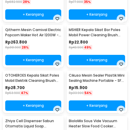
Rp
682.900
28%
Rp
77.000
35%
+ Keranjang
+ Keranjang
Qitherm Mesin Carnival Electric
MSHIER Kepala Sikat Bor Poles
Popcorn Maker Hot Air 1200W -
Mobil Power Cleaning Brush
PM-2800
Head 3 PCS - DB003B
Rp
263.800
Rp
22.800
Rp
361.900
28%
Rp
43.900
49%
+ Keranjang
+ Keranjang
OTOHEROES Kepala Sikat Poles
Cikuso Mesin Sealer Plastik Mini
Mobil Elektrik Cleaning Brush
Sealing Machine Portable - SF-
Head 6 PCS - DB005
301
Rp
28.700
Rp
15.900
Rp
53.900
47%
Rp
33.900
54%
+ Keranjang
+ Keranjang
Zhiya Cell Dispenser Sabun
BioloMix Sous Vide Vacuum
Otomatis Liquid Soap
Heater Slow Food Cooker