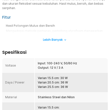
dan ukuran fleksibel sesuai kebutuhan. Hasil mulus, bersih, dan bebas
serpihan.
Fitur
Hasil Potongan Mulus dan Bersih
Mengadopsi metode pemanas, pemotong styrofoam menawarkan
proses pemotongan yang lebih presisi. Anda bisa mengikuti pola
Lebih Banyak
tanpa melakukan gerakan berlebih seperti saat menggunakan
pisau atau gunting. Hasil pemotongan jadi lebih mulus dan bersih
dari serpihan.
Spesifikasi
Panjang Sesuai Kebutuhan
Selain suhu panas yang ideal, ukuran bilah pemanas juga
Input: 100-240 V, 50/60 Hz
memengaruhi proses pemotongan. Itu sebabnya LightSaber
Voltase
Output: 12 V / 3 A
menghadirkan berbagai ukuran bilah pemanas yang bisa Anda
sesuaikan dengan ketebalan bahan yang biasa Anda potong.
Varian 15.5 cm: 30 W
Kontrol Mudah dan Nyaman
Daya / Power
Varian 20.5 cm: 36 W
Menggerakkan pemotong styrofoam jadi makin mudah berkat
Varian 25.5 cm: 36 W
ukuran handle yang panjang. Permukaan handle dilengkapi tekstur
garis untuk memastikan grip yang nyaman dan anti slip. Anda tak
Material
Stainless Steel dan Nilon
perlu khawatir soal keamanan karena handle terbuat dari nilon
tahan panas yang tidak menghantarkan panas.
Varian 15.5 cm:
Stainless Steel Berkualitas