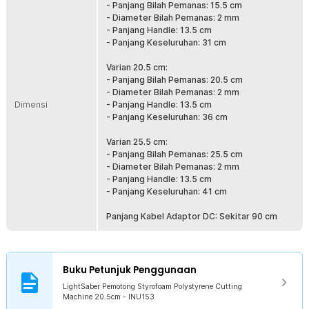
- Panjang Bilah Pemanas: 15.5 cm
Bilah pemotong styrofoam terbuat dari stainless steel berkualitas
- Diameter Bilah Pemanas: 2 mm
tinggi sehingga dapat menghantarkan panas dengan baik dan
- Panjang Handle: 13.5 cm
cepat. Stainless steel juga terkenal kokoh, anti korosi, dan mudah
- Panjang Keseluruhan: 31 cm
dibersihkan. Permukaannya mulus dan anti lengket sehingga sisa
styrofoam tidak mudah menempel.
Varian 20.5 cm:
- Panjang Bilah Pemanas: 20.5 cm
Berbagai Jenis Bahan
- Diameter Bilah Pemanas: 2 mm
Anda bisa menggunakan alat pemotong ini untuk memotong
Dimensi
- Panjang Handle: 13.5 cm
berbagai bahan, mulai dari styrofoam (polistirena), papan KT, papan
- Panjang Keseluruhan: 36 cm
ekstrusi, papan serat kimia, papan salju, papan busa, hingga kain
woven. Alat ini cocok untuk keperluan industri cetak dengan
Varian 25.5 cm:
penggunaan bahan yang bervariasi.
- Panjang Bilah Pemanas: 25.5 cm
- Diameter Bilah Pemanas: 2 mm
Kelengkapan Produk
- Panjang Handle: 13.5 cm
- Panjang Keseluruhan: 41 cm
Rincian yang Anda dapatkan untuk pembelian produk ini:
1 x LightSaber Pemotong Styrofoam Polystyrene Cutting
Panjang Kabel Adaptor DC: Sekitar 90 cm
Machine Adjustable - INU153
1 x Adaptor DC
1 x Panduan Penggunaan
Buku Petunjuk Penggunaan
LightSaber Pemotong Styrofoam Polystyrene Cutting
Machine 20.5cm - INU153