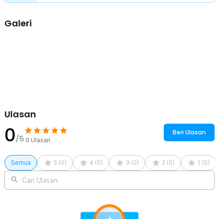
Galeri
Ulasan
0
Beri Ulasan
/5
0
Ulasan
Semua
5
(
0
)
4
(
0
)
3
(
0
)
2
(
0
)
1
(
0
)
Cari Ulasan