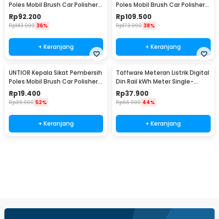
Poles Mobil Brush Car Polisher
Poles Mobil Brush Car Polisher
Kit 22PCS - CB22
23 PCS - CB-031
Rp
92.200
Rp
109.500
Rp
143.900
36%
Rp
173.900
38%
+ Keranjang
+ Keranjang
UNTIOR Kepala Sikat Pembersih
Taffware Meteran Listrik Digital
Poles Mobil Brush Car Polisher
Din Rail kWh Meter Single-
Kit 3 PCS - DB003
Phase 220V - DDS844
Rp
19.400
Rp
37.900
Rp
39.900
52%
Rp
66.900
44%
+ Keranjang
+ Keranjang
Beli Sekarang