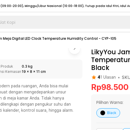
lat Kopi
umat (07:00 - 20:00), Sabtu - Minggu (08:00 - 20:00), Tutup pada Idul Fitri
Sele
m Meja Digital LED Clock Temperature Humidity Control - CYP-105
:00 - 20:00), Sabtu - Minggu/ Libur Nasional (08:00 - 17:00)
Selengkapnya
:00 - 20:00), Sabtu - Minggu/ Libur Nasional (08:00 - 17:00)
LikyYou Jam
Selengkapnya
Temperatur
 (09:00-20:00), Minggu/Libur Nasional (12:00-20:00), Tutup pada Idul Fitri
Sele
Black
 Produk
0.3 kg
 (09:00-20:00), Minggu/Libur Nasional (12:00-20:00), Tutup pada Idul Fitri
Sele
nsi Kemasan
19
x
8
x
11
cm
•
SK
4
1
Ulasan
Rp
98.500
dern pada ruangan, Anda bisa mulai
 Dibuat dengan mengedepankan unsur
n di meja kamar Anda. Tidak hanya
umat (07:00 - 20:00), Sabtu - Minggu (08:00 - 20:00), Tutup pada Idul Fitri
Sele
Pilihan Warna:
ga dilengkapi dengan pengukur suhu dan
 kalender, kontrol suara, hingga alarm.
:00 - 20:00), Sabtu - Minggu/ Libur Nasional (08:00 - 17:00)
Selengkapnya
Black
:00 - 20:00), Sabtu - Minggu/ Libur Nasional (08:00 - 17:00)
Selengkapnya