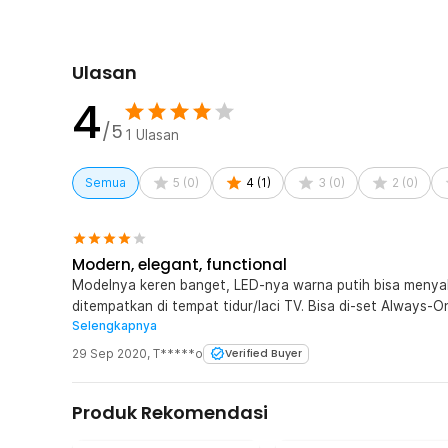
Kelengkapan Produk
Rincian yang Anda dapatkan untuk pembelian produk ini
1 x LikyYou Jam Meja Digital LED Clock Temperature
Ulasan
1 x Kabel USB to DC
4
1 x Panduan Penggunaan
/5
1
Ulasan
Semua
5
(
0
)
4
(
1
)
3
(
0
)
2
(
0
)
Modern, elegant, functional
Modelnya keren banget, LED-nya warna putih bisa menyal
ditempatkan di tempat tidur/laci TV. Bisa di-set Always-
Selengkapnya
ada suara keras (>60 dB) seperti tepuk tangan, ketukan, 
tanpa spasi sehingga kurang nyaman untuk diikuti, mungk
29 Sep 2020
,
T*****o
Verified Buyer
Produk Rekomendasi