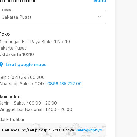
Jabodetabek
Ganti
Lokasi
Jakarta Pusat
Toko
Bendungan Hilir Raya Blok G1 No. 10
Jakarta Pusat
DKI Jakarta
10210
Lihat google maps
Telp
:
(021) 39 700 200
Whatsapp Sales / COD
:
0896 135 222 00
Jam buka:
Senin - Sabtu
:
09:00
-
20:00
Minggu/Libur Nasional
:
12:00
-
20:00
Idul Fitri
: libur
Selengkapnya
Beli langsung/self pickup di kota lainnya