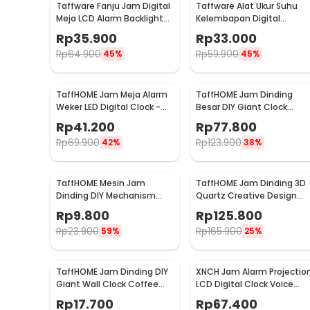
Taffware Fanju Jam Digital
Taffware Alat Ukur Suhu
Meja LCD Alarm Backlight
Kelembapan Digital
Sensor Suhu - JP9901
dengan Jam Alarm
Rp
35.900
Rp
33.000
Kalender - HTC-2
Rp
64.900
Rp
59.900
45%
45%
TaffHOME Jam Meja Alarm
TaffHOME Jam Dinding
Weker LED Digital Clock -
Besar DIY Giant Clock
TS-S60-W
Quartz 90-100cm - DIY-10
Rp
41.200
Rp
77.800
Rp
69.900
Rp
123.900
42%
38%
TaffHOME Mesin Jam
TaffHOME Jam Dinding 3D
Dinding DIY Mechanism
Quartz Creative Design
Quartz Replacement
Luxury Diamond 33cm -
Rp
9.800
Rp
125.800
Sparepart - 5168-S
T6807
Rp
23.900
Rp
165.900
59%
25%
TaffHOME Jam Dinding DIY
XNCH Jam Alarm Projectio
Giant Wall Clock Coffee
LCD Digital Clock Voice
Bell 40-70cm - DIY-12
Thermometer - FJ3532
Rp
17.700
Rp
67.400