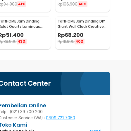
Rp
94.900
Rp
106.900
41%
40%
TaffHOME Jam Dinding
TaffHOME Jam Dinding DIY
Bulat Quartz Luminous
Giant Wall Clock Creative
Glow in The Dark 30cm
Design - S031
Rp
51.400
Rp
68.200
MDB4
Rp
88.900
Rp
111.900
43%
40%
Contact Center
Pembelian Online
Telp : (021) 39 700 200
Customer Service (WA) :
0899 721 7050
Toko Kami