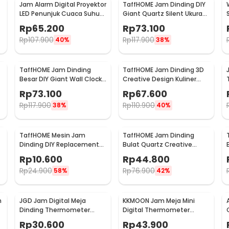
Jam Alarm Digital Proyektor
TaffHOME Jam Dinding DIY
LED Penunjuk Cuaca Suhu
Giant Quartz Silent Ukuran
Ruangan - 8190
Besar 90-100cm - DIY-101
Rp
65.200
Rp
73.100
Rp
107.900
Rp
117.900
40%
38%
TaffHOME Jam Dinding
TaffHOME Jam Dinding 3D
Besar DIY Giant Wall Clock
Creative Design Kuliner
6
90-100cm - DIY-104
Sendok Garpu 30.5cm -
Rp
73.100
Rp
67.600
T6806
Rp
117.900
Rp
110.900
38%
40%
TaffHOME Mesin Jam
TaffHOME Jam Dinding
Dinding DIY Replacement
Bulat Quartz Creative
Silent Movement Quartz -
Design Modern 29cm -
Rp
10.600
Rp
44.800
5168-S
H6588
Rp
24.900
Rp
76.900
58%
42%
n
JGD Jam Digital Meja
KKMOON Jam Meja Mini
Dinding Thermometer
Digital Thermometer
Hygrometer Sensor - ZL20
Hygrometer Weather
Rp
30.600
Rp
43.900
Station - CX220