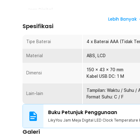
Jam Digital
Jam ini memiliki layar LED yang elegan yang cocok unt
Lebih Banyak
Terdapat display temperatur dan kelembapan sehingga 
Spesifikasi
kelembapan di rumah Anda. Layar digitalnya pun akan s
tersambung ke sumber power.
Tipe Baterai
4 x Baterai AAA (Tidak Te
Hemat Baterai
Anda dapat mengatur tingkat kecerahan display sesua
Material
ABS, LCD
kecerahan yang rendah tentu dapat menghemat konsums
bertahan lebih lama.
150 x 43 x 70 mm
Dimensi
Banyak Mode
Kabel USB DC: 1 M
Anda dapat merubah mode dari jam ini dari sebagai pen
kelembapan, kalender hingga alarm suara. Semua mode i
Tampilan: Waktu / Suhu / 
Lain-lain
di bagian belakang jam.
Format Suhu: C / F
Tenaga Baterai
Buku Petunjuk Penggunaan
Jam ini dapat bekerja dengan baterai jenis AAA yang te
menghubungkan jam ini pada laptop atau perangkat yang 
LikyYou Jam Meja Digital LED Clock Temperature 
menggunakan baterai.
Galeri