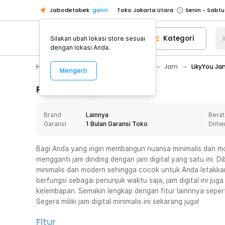
Jabodetabek
ganti
Toko Jakarta Utara
Toko Tangerang
Kategori
A
Silakan ubah lokasi store sesuai
Toko Cikupa
dengan lokasi Anda.
Pick n Go Jakarta Barat
Senin - J
Home Appliance
Dekorasi Rumah
Jam
LikyYou Ja
Mengerti
Pick n Go Bekasi
Senin - Jumat (08
Pick n Go Depok
Senin - Jumat (08
Rincian Produk
Toko Jakarta Pusat
Senin - Sabtu
Brand
Lainnya
Berat
Toko Jakarta Barat
Senin - Sabtu
Garansi
1 Bulan Garansi Toko
Dime
Toko Jakarta Utara
Toko Tangerang
Bagi Anda yang ingin membangun nuansa minimalis dan mo
mengganti jam dinding dengan jam digital yang satu ini.
Toko Cikupa
minimalis dan modern sehingga cocok untuk Anda letakka
Pick n Go Jakarta Barat
Senin - J
berfungsi sebagai penunjuk waktu saja, jam digital ini ju
kelembapan. Semakin lengkap dengan fitur lainnnya seperti
Pick n Go Bekasi
Senin - Jumat (08
Segera miliki jam digital minimalis ini sekarang juga!
Pick n Go Depok
Senin - Jumat (08
Fitur