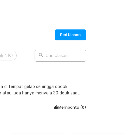
:
 Humidity Control - CYP-105
Beri Ulasan
1
(
0
)
Cari Ulasan
a di tempat gelap sehingga cocok
On atau juga hanya menyala 30 detik saat
dsb. Petunjuk/manualnya all English dan
in produsen ingin menghemat kertas. Duh.
Membantu (
0
)