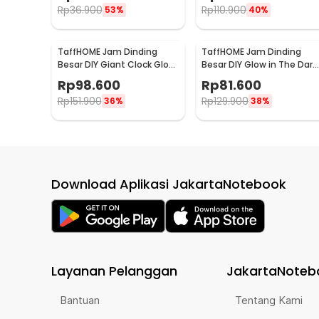
Rp
36.900
Rp
110.900
53%
40%
TaffHOME Jam Dinding
TaffHOME Jam Dinding
Besar DIY Giant Clock Glow
Besar DIY Glow in The Dark
in The Dark 90-100cm -
90-100cm - JM-03
Rp
98.600
Rp
81.600
DIY-106
Rp
151.900
Rp
129.900
36%
38%
Download Aplikasi JakartaNotebook
Layanan Pelanggan
JakartaNoteb
Bantuan
Tentang Kami