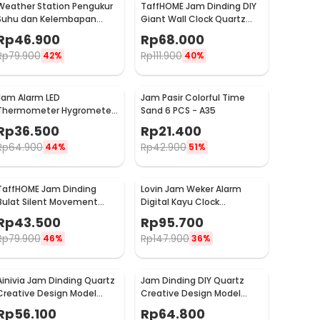
Weather Station Pengukur
TaffHOME Jam Dinding DIY
Suhu dan Kelembapan
Giant Wall Clock Quartz
Desk Jam Alarm - 3210
90-100cm - DIY-105
Rp
46.900
Rp
68.000
Rp
79.900
Rp
111.900
42%
40%
Jam Alarm LED
Jam Pasir Colorful Time
Thermometer Hygrometer
Sand 6 PCS - A35
Forecast Weather Station -
Rp
36.500
Rp
21.400
2159T
Rp
64.900
Rp
42.900
44%
51%
TaffHOME Jam Dinding
Lovin Jam Weker Alarm
Bulat Silent Movement
Digital Kayu Clock
Quartz Model Modern 29cm
Temperatur Voice Control
Rp
43.500
Rp
95.700
- H6589
- TX602
Rp
79.900
Rp
147.900
46%
36%
Ainivia Jam Dinding Quartz
Jam Dinding DIY Quartz
Creative Design Model
Creative Design Model
Luminous 30cm - MM61WC
Deer Head 80cm - Q8073
Rp
56.100
Rp
64.800