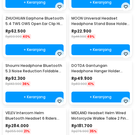
+ Keranjang
+ Keranjang
ZHUOHUAN Earphone Bluetooth
MOON Universal Headset
5.4 TWS OWS Open Ear Clip HiFi
Headphone Stand Base Holder
Surround - JS352
Display - M-23
Rp
62.500
Rp
22.900
Rp
103.900
40%
Rp
44.900
49%
+ Keranjang
+ Keranjang
Shoumi Headphone Bluetooth
DOTDA Gantungan
5.3 Noise Reduction Foldable
Headphone Hanger Holder
400mAh - DR-03
Clamp Charging Port USB Type
Rp
92.300
Rp
49.900
C - DT5
Rp
143.900
36%
Rp
83.900
41%
+ Keranjang
+ Keranjang
VELEV Intercom Helm
MIDLAND Headset Helm Wired
Bluetooth Headset 6 Riders
Motorcycle Walkie Talkie 2 Pin
Call IPX6 1000mAh - D2-6X
ANC - MD2
Rp
284.000
Rp
181.700
Rp
355.900
21%
Rp
276.900
35%