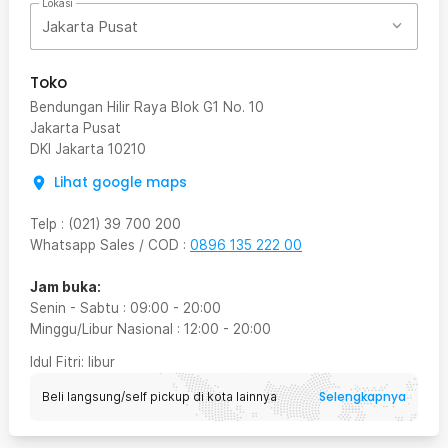
Lokasi
Jakarta Pusat
Toko
Bendungan Hilir Raya Blok G1 No. 10
Jakarta Pusat
DKI Jakarta
10210
Lihat google maps
Telp
:
(021) 39 700 200
Whatsapp Sales / COD
:
0896 135 222 00
Jam buka:
Senin - Sabtu
:
09:00
-
20:00
Minggu/Libur Nasional
:
12:00
-
20:00
Idul Fitri
: libur
Selengkapnya
Beli langsung/self pickup di kota lainnya