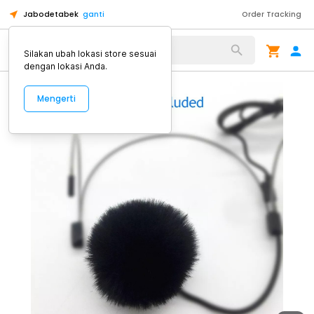
Jabodetabek
ganti
Order Tracking
Alat Kopi
Silakan ubah lokasi store sesuai
dengan lokasi Anda.
Mengerti