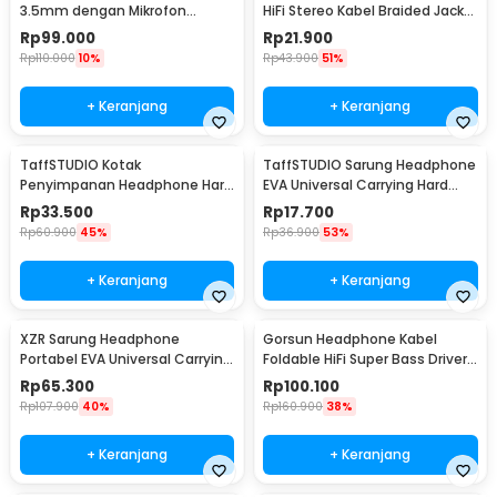
3.5mm dengan Mikrofon
HiFi Stereo Kabel Braided Jack
Flexible - H111
3.5mm 1.2M - MDR-Q940
Rp
99.000
Rp
21.900
Rp
110.000
10%
Rp
43.900
51%
+ Keranjang
+ Keranjang
TaffSTUDIO Kotak
TaffSTUDIO Sarung Headphone
Penyimpanan Headphone Hard
EVA Universal Carrying Hard
Shell Waterproof Case - PH-HE1
Case 19x14x8cm - RV77
Rp
33.500
Rp
17.700
Rp
60.900
45%
Rp
36.900
53%
+ Keranjang
+ Keranjang
XZR Sarung Headphone
Gorsun Headphone Kabel
Portabel EVA Universal Carrying
Foldable HiFi Super Bass Driver
Case - XZ24
40mm Jack 3.5mm - GS-778
Rp
65.300
Rp
100.100
Rp
107.900
40%
Rp
160.900
38%
+ Keranjang
+ Keranjang