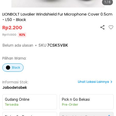
1 / 6
LIONBOLT Lavalier Windshield Fur Microphone Cover 0.5cm
- L50
-
Black
Rp
2.200
Rp
11.900
82
%
Belum ada ulasan
•
SKU
7CSK5VBK
Pilihan Warna:
Black
Lihat
Lokasi Lainnya
Informasi Stok:
Jabodetabek
Gudang Online
Pick n Go Bekasi
Tersedia
Pre-Order