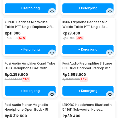
+ Keranjang
+ Keranjang
YUNUO Headset Mic Walkie
KSUN Earphone Headset Mic
Talkie PTT Single Earpiece 2 Pin
Walkie Talkie PTT Single Air
Baofeng - ABX0
Duct 1 Pin - K15
Rp
11.800
Rp
23.400
Rp
26.900
57%
Rp
45.900
50%
+ Keranjang
+ Keranjang
Fosi Audio Amplifier Quad Tube
Fosi Audio Preamplifier 3 Stage
Hi-Fi Headphone DAC with
HPF Dual Channel Preamp with
Volume Knob - GR70
Remote - ZP3
Rp
2.299.000
Rp
2.558.000
Rp
3.204.900
29%
Rp
3.402.900
25%
+ Keranjang
+ Keranjang
Fosi Audio Planar Magnetic
LEROBO Headphone Bluetooth
Headphone Open Back - I5
5.1 HiFi Subwoofer Noise
Reduction 150mAh - P9
Rp
6.312.500
Rp
39.400