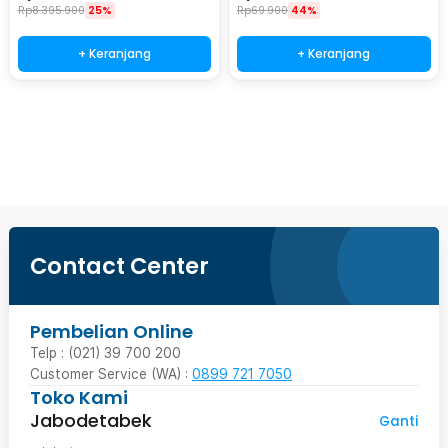
Rp
8.395.900
25%
Rp
69.900
44%
+ Keranjang
+ Keranjang
Beli Sekarang
Contact Center
Pembelian Online
Telp : (021) 39 700 200
Customer Service (WA) :
0899 721 7050
Toko Kami
Jabodetabek
Ganti