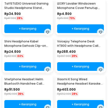
TaffSTUDIO Universal Gaming
LEORY Lavalier Windscreen
Studio Headphone Stand
Microphone Cover Penutup
Hanger Bracket - NB-Z3
Busa Mikrofon - LE1
Rp
34.900
Rp
4.800
Rp
47.900
28%
Rp
15.900
70%
+ Keranjang
+ Keranjang
Shini Headphone Kabel
Voicejoy Telephone Desk
Microphone Earhook Clip-on
HT800 with Headphone Call
Sporty Jack 3.5mm - SN360
Center VH500
Rp
24.600
Rp
268.400
Rp
43.900
44%
Rp
367.900
28%
+ Keranjang
+ Keranjang
Vnetphone Headset Helm
Xiaomi K Song Wired
Bluetooth Handsfree Call
Headphone Headset Karaoke
Music Motor 180mAh - BT8
with Mic
Rp
91.500
Rp
403.000
Rp
142.900
36%
Rp
552.900
28%
+ Keranjang
+ Keranjang