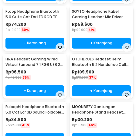
RLoop Headphone Bluetooth
SOYTO Headphone Kabel
5.0 Cute Cat Ear LED RGB TF
Gaming Headset Mic Driver
Port 400mAh - LX-B39A
40mm Jack 3.5mm - GM003
Rp
74.200
Rp
59.600
Rp
119.900
39%
Rp
99.900
41%
+ Keranjang
+ Keranjang
H&A Headset Gaming Wired
OTOHEROES Headset Helm
Virtual Surround 7.1 RGB USB 2
Bluetooth 5.2 Handsfree Call
Jack 3.5 mm - G58
Music IPX6 500mAh - BT-12
Rp
96.500
Rp
109.900
Rp
148.900
36%
Rp
173.900
37%
+ Keranjang
+ Keranjang
Fuloophi Headphone Bluetooth
MOONBIFFY Gantungan
5.0 Cat Ear 9D Sound Foldable
Headphone Stand Headset
150mAh - P47M
Holder Minimalist Bracket - Z6
Rp
34.900
Rp
30.200
Rp
62.900
45%
Rp
55.900
46%