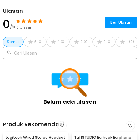
microphone lavalier. Proses rekaman dengan kualitas audio jernih
pun bisa langsung dilakukan.
Ulasan
0
Kelengkapan Produk
Beri Ulasan
/5
0
Ulasan
Rincian yang Anda dapatkan untuk pembelian produk ini:
1 x LIONBOLT Lavalier Windshield Fur Microphone Cover 0.5cm -
Semua
L50
5
(
0
)
4
(
0
)
3
(
0
)
2
(
0
)
1
(
0
)
Cari Ulasan
Belum ada ulasan
Produk Rekomendasi
Logitech Wired Stereo Headset
TaffSTUDIO Earhook Earphone