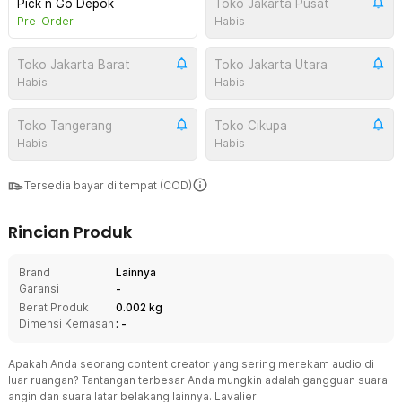
Pick n Go Depok
Toko Jakarta Pusat
Pre-Order
Habis
Toko Jakarta Barat
Toko Jakarta Utara
Habis
Habis
Toko Tangerang
Toko Cikupa
Habis
Habis
Tersedia bayar di tempat (COD)
Rincian Produk
Brand
Lainnya
Garansi
-
Berat Produk
0.002 kg
Dimensi Kemasan
: -
Apakah Anda seorang content creator yang sering merekam audio di
luar ruangan? Tantangan terbesar Anda mungkin adalah gangguan suara
angin dan suara latar belakang lainnya. Lavalier