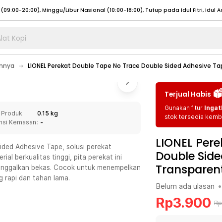
lat Kopi
umat (07:00 - 20:00), Sabtu - Minggu (08:00 - 20:00), Tutup pada Idul Fitri
Sele
innya
LIONEL Perekat Double Tape No Trace Double Sided Adhesive Ta
:00 - 20:00), Sabtu - Minggu/ Libur Nasional (08:00 - 17:00)
Selengkapnya
:00 - 20:00), Sabtu - Minggu/ Libur Nasional (08:00 - 17:00)
Selengkapnya
Terjual Habis
 (09:00-20:00), Minggu/Libur Nasional (12:00-20:00), Tutup pada Idul Fitri
Sele
Gunakan fitur
Ingat
 Produk
0.15 kg
 (09:00-20:00), Minggu/Libur Nasional (12:00-20:00), Tutup pada Idul Fitri
Sele
stok tersedia kemba
nsi Kemasan
: -
LIONEL Pere
ded Adhesive Tape, solusi perekat
Double Side
al berkualitas tinggi, pita perekat ini
Transparen
ninggalkan bekas. Cocok untuk menempelkan
umat (07:00 - 20:00), Sabtu - Minggu (08:00 - 20:00), Tutup pada Idul Fitri
Sele
g rapi dan tahan lama.
Belum ada ulasan
•
:00 - 20:00), Sabtu - Minggu/ Libur Nasional (08:00 - 17:00)
Selengkapnya
Rp
3.900
Rp
:00 - 20:00), Sabtu - Minggu/ Libur Nasional (08:00 - 17:00)
Selengkapnya