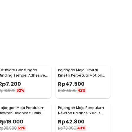
Taffware Gantungan
Pajangan Meja Orbital
Dinding Tempel Adhesive
Kinetik Perpetual Motion
Stainless Steel 6 PCS -
Balance Physics - NR31TX
Rp
7.200
Rp
47.500
ST40
Rp
18.900
Rp
80.900
62%
42%
Pajangan Meja Pendulum
Pajangan Meja Pendulum
Newton Balance 5 Balls
Newton Balance 5 Balls
Stainless Steel Model T S -
Stainless Steel Model T L -
Rp
19.000
Rp
42.800
LX013
LX013
Rp
38.900
Rp
73.900
52%
43%