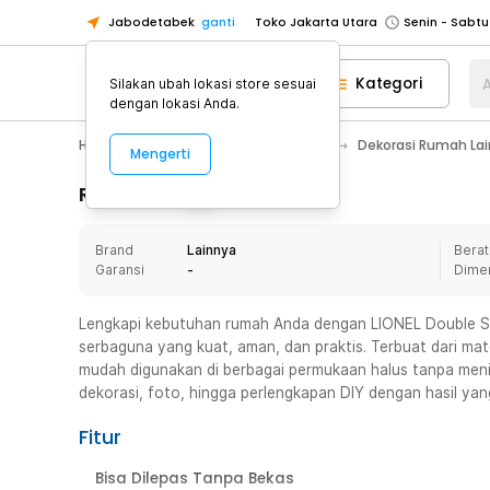
Jabodetabek
ganti
Toko Jakarta Utara
Toko Tangerang
Kategori
A
Silakan ubah lokasi store sesuai
Toko Cikupa
dengan lokasi Anda.
Pick n Go Jakarta Barat
Senin - J
Home Appliance
Dekorasi Rumah
Dekorasi Rumah La
Mengerti
Pick n Go Bekasi
Senin - Jumat (08
Pick n Go Depok
Senin - Jumat (08
Rincian Produk
Toko Jakarta Pusat
Senin - Sabtu
Brand
Lainnya
Berat
Toko Jakarta Barat
Senin - Sabtu
Garansi
-
Dime
Toko Jakarta Utara
Toko Tangerang
Lengkapi kebutuhan rumah Anda dengan LIONEL Double Si
serbaguna yang kuat, aman, dan praktis. Terbuat dari materi
Toko Cikupa
mudah digunakan di berbagai permukaan halus tanpa me
Pick n Go Jakarta Barat
Senin - J
dekorasi, foto, hingga perlengkapan DIY dengan hasil yan
Pick n Go Bekasi
Senin - Jumat (08
Fitur
Pick n Go Depok
Senin - Jumat (08
Bisa Dilepas Tanpa Bekas