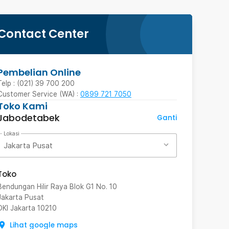
Contact Center
Pembelian Online
Telp : (021) 39 700 200
Customer Service (WA) :
0899 721 7050
Toko Kami
Jabodetabek
Ganti
Lokasi
Jakarta Pusat
Toko
Bendungan Hilir Raya Blok G1 No. 10
Jakarta Pusat
DKI Jakarta
10210
Lihat google maps