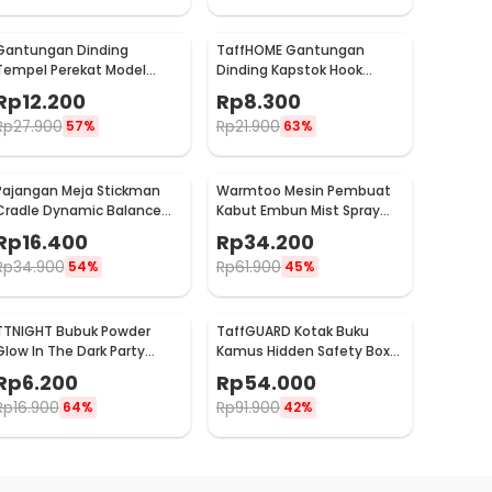
Gantungan Dinding
TaffHOME Gantungan
Tempel Perekat Model
Dinding Kapstok Hook
Antlers Head - MU03
Hanger Stainless Steel 201
Rp
12.200
Rp
8.300
- MT11
Rp
27.900
Rp
21.900
57%
63%
Pajangan Meja Stickman
Warmtoo Mesin Pembuat
Cradle Dynamic Balance
Kabut Embun Mist Spray
Instrument Ball Pendulum
Fog Maker 12 LED 24V - WT01
Rp
16.400
Rp
34.200
Rp
34.900
Rp
61.900
54%
45%
TTNIGHT Bubuk Powder
TaffGUARD Kotak Buku
Glow In The Dark Party
Kamus Hidden Safety Box
Decoration 10g - T01
Book Password Lock Size S -
Rp
6.200
Rp
54.000
KB-10P
Rp
16.900
Rp
91.900
64%
42%