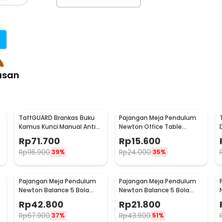
:
ided Adhesive Tape - L23
asan
TaffGUARD Brankas Buku
Pajangan Meja Pendulum
Kamus Kunci Manual Anti
Newton Office Table
Maling Hidden Safe Box
Decoration 5 Ball S - H50S
Rp
71.700
Rp
15.600
Besar - KB-10L
Rp
116.900
Rp
24.000
39%
35%
Pajangan Meja Pendulum
Pajangan Meja Pendulum
Newton Balance 5 Bola
Newton Balance 5 Bola
Model Arched M - ZY02
Model Arched S - ZY02
Rp
42.800
Rp
21.800
Rp
67.900
Rp
43.900
37%
51%