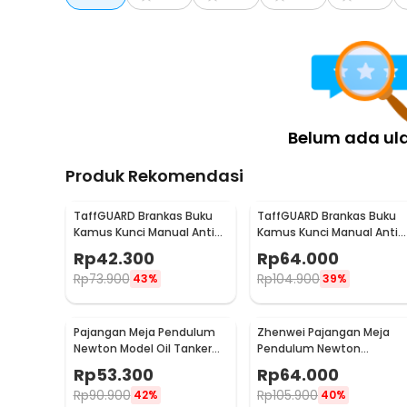
Rincian yang Anda dapatkan untuk pembelian produk ini
60 x LIONEL Perekat Double Tape No Trace Double S
1 x Kotak Penyimpanan
Belum ada ul
Produk Rekomendasi
TaffGUARD Brankas Buku
TaffGUARD Brankas Buku
Kamus Kunci Manual Anti
Kamus Kunci Manual Anti
Maling Hidden Safe Box
Maling Hidden Safe Box
Rp
42.300
Rp
64.000
Kecil - KB-10L
Sedang - KB-10L
Rp
73.900
Rp
104.900
43%
39%
Pajangan Meja Pendulum
Zhenwei Pajangan Meja
Newton Model Oil Tanker
Pendulum Newton
Perpetual Debate - B101
Perpetual Model Ferris
Rp
53.300
Rp
64.000
Wheel - ZPW
Rp
90.900
Rp
105.900
42%
40%