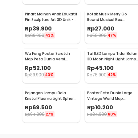
Pinart Mainan Anak Edukatif
Kotak Musik Merry Go
Pin Sculpture Art 3D Unik -
Round Musical Box
FD-P3
Carousel Mekanikal - HD-
Rp
39.900
Rp
27.000
Y02
Rp
69.900
Rp
50.900
43%
47%
Wu Fang Poster Scratch
TaffLED Lampu Tidur Bulan
Map Peta Dunia Versi
3D Moon Night Light Lamp 
National Flag - ZJP-M018
Color 8cm 1W 5V -
Rp
52.100
Rp
45.100
LD002701
Rp
89.900
Rp
76.900
43%
42%
Pajangan Lampu Bola
Poster Peta Dunia Large
Kristal Plasma Light Sphere
Vintage World Map
- ZC211700
103x69cm - N401
Rp
69.500
Rp
10.200
Rp
94.900
Rp
24.900
27%
60%