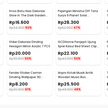
Imos Batu Hias Dekorasi
Pajangan Miniatur DIY Tata
Glow in The Dark Garden
Surya 9 Planet Solar
Stone 100 PCS - HC0043
System Planetary - 2135
Rp
16.600
Rp
28.300
Rp
34.900
Rp
52.900
53%
47%
Stiker Dekorasi Dinding
GCDHome Penjepit Ujung
3
Hexagon Mirror Acrylic 7 PCS
Sprei Kasur Bed Sheet Clip
Holder 4 PCS - FS-1809
Rp
20.000
Rp
22.100
Rp
39.900
Rp
43.900
50%
50%
Fender Sticker Cermin
Anpro Kotak Musik Antik
Dinding Wallpaper 3D
Wooden Music Box
Model Square Mirror 9 PCS -
Engraving Harry Potter -
Rp
8.200
Rp
25.500
Q353
ADQ0194
Rp
20.900
Rp
48.900
61%
48%