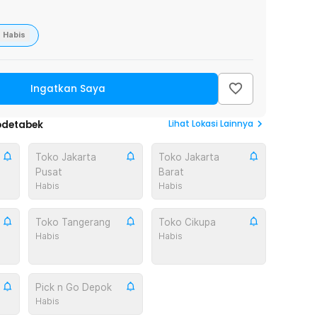
Habis
Ingatkan Saya
Lihat
Lokasi Lainnya
odetabek
Toko Jakarta
Toko Jakarta
Pusat
Barat
Habis
Habis
Toko Tangerang
Toko Cikupa
Habis
Habis
Pick n Go Depok
Habis