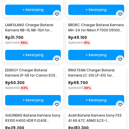
+ Keranjang
+ Keranjang
LANFULANG Charger Baterai
BRDRC Charger Baterai Kamera
Kamera NB-11L NB-11LH for
MH-24 for Nikon P7000 D5100
Canon IXUS IXY - LF1
D5200 D5300 - BR100
Rp
31.700
Rp
49.100
Rp
57.900
46%
Rp
82.900
41%
+ Keranjang
+ Keranjang
EDEKOY Charger Baterai
RINGTEAM Charger Baterai
Kamera LP-E8 for Canon EOS
Kamera LC-E10 LP-E10 for
550D 600D 650D 700D - LC-
Canon EOS 1100D X50 - LC-E10
Rp
50.300
Rp
58.700
E8C
Rp
86.900
43%
Rp
88.900
34%
+ Keranjang
+ Keranjang
GAONENG Baterai Kamera Sony
Acell Baterai Kamera Sony FX3
RX100 H400 HDR PJ240E
A1 A9 A7C A9M2 ILCE-1
1350mAh - NP-BX1
2280mAh - NP-FZ100
Rp
29.200
Rp
182.300