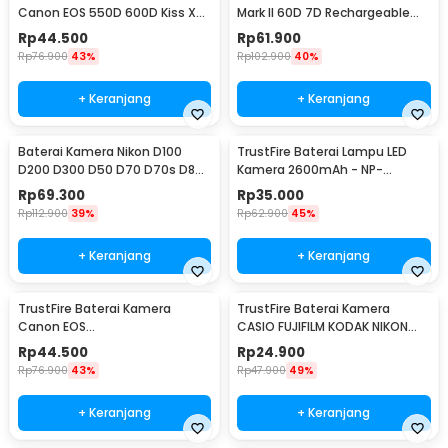
Canon EOS 550D 600D Kiss X4
Mark II 60D 7D Rechargeable
Rebel T2i 1800mAh - LP-E8
2650mAh - LP-E6/E6N (Replika
Rp
44.500
Rp
61.900
(Replika 1:1)
1:1)
Rp
76.900
43%
Rp
102.900
40%
+ Keranjang
+ Keranjang
Baterai Kamera Nikon D100
TrustFire Baterai Lampu LED
D200 D300 D50 D70 D70s D80
Kamera 2600mAh - NP-
D90 D700 2750mAh - EN-EL3E
F550/NP-F570 (Replika 1:1)
Rp
69.300
Rp
35.000
(Replika 1:1)
Rp
112.900
39%
Rp
62.900
45%
+ Keranjang
+ Keranjang
TrustFire Baterai Kamera
TrustFire Baterai Kamera
Canon EOS
CASIO FUJIFILM KODAK NIKON
1000D/450D/500D/Kiss/Rebel
OLYMPUS 1200mAh - Li-42B
Rp
44.500
Rp
24.900
1600mAh - LP-E5
(Replika 1:1)
Rp
76.900
43%
Rp
47.900
49%
+ Keranjang
+ Keranjang