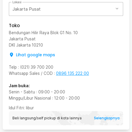
Lokasi
Jakarta Pusat
Toko
Bendungan Hilir Raya Blok G1 No. 10
Jakarta Pusat
DKI Jakarta
10210
Lihat google maps
Telp
:
(021) 39 700 200
Whatsapp Sales / COD
:
0896 135 222 00
Jam buka:
Senin - Sabtu
:
09:00
-
20:00
Minggu/Libur Nasional
:
12:00
-
20:00
Idul Fitri
: libur
Selengkapnya
Beli langsung/self pickup di kota lainnya