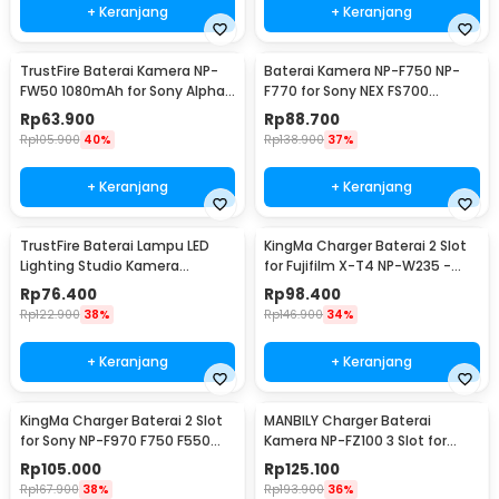
+ Keranjang
+ Keranjang
TrustFire Baterai Kamera NP-
Baterai Kamera NP-F750 NP-
FW50 1080mAh for Sony Alpha
F770 for Sony NEX FS700
a6500 a6300
4400mAh
Rp
63.900
Rp
88.700
Rp
105.900
40%
Rp
138.900
37%
+ Keranjang
+ Keranjang
TrustFire Baterai Lampu LED
KingMa Charger Baterai 2 Slot
Lighting Studio Kamera
for Fujifilm X-T4 NP-W235 -
6600mAh 7.4V - NP-F960 / NP-
BM058-W235
Rp
76.400
Rp
98.400
F970
Rp
122.900
38%
Rp
146.900
34%
+ Keranjang
+ Keranjang
KingMa Charger Baterai 2 Slot
MANBILY Charger Baterai
for Sony NP-F970 F750 F550
Kamera NP-FZ100 3 Slot for
FM500H FM50 - BM058-F550
Sony ILCE-9 A7M3 - TT-NP-
Rp
105.000
Rp
125.100
FZ100
Rp
167.900
38%
Rp
193.900
36%