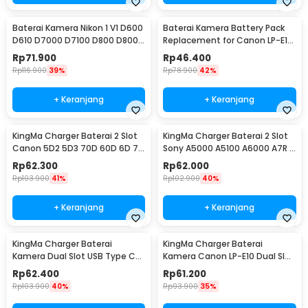
Baterai Kamera Nikon 1 V1 D600
Baterai Kamera Battery Pack
D610 D7000 D7100 D800 D800E
Replacement for Canon LP-E17
2550mAh - (Replika 1:1)
1500mAh
Rp
71.900
Rp
46.400
Rp
116.900
39%
Rp
78.900
42%
+ Keranjang
+ Keranjang
KingMa Charger Baterai 2 Slot
KingMa Charger Baterai 2 Slot
Canon 5D2 5D3 70D 60D 6D 7D
Sony A5000 A5100 A6000 A7R -
7D2 - LP-E6
BM015-FW50
Rp
62.300
Rp
62.000
Rp
103.900
41%
Rp
102.900
40%
+ Keranjang
+ Keranjang
KingMa Charger Baterai
KingMa Charger Baterai
Kamera Dual Slot USB Type C
Kamera Canon LP-E10 Dual Slot
for Fujifilm NP-W12 - BM015-
untuk 1100D 1200D - LP-E10
Rp
62.400
Rp
61.200
W126
Rp
103.900
40%
Rp
93.900
35%