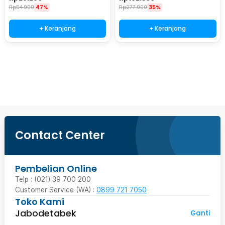
Rp
54.900
47%
Rp
277.900
35%
+ Keranjang
+ Keranjang
Ingatkan Saya
Contact Center
Pembelian Online
Telp : (021) 39 700 200
Customer Service (WA) :
0899 721 7050
Toko Kami
Jabodetabek
Ganti