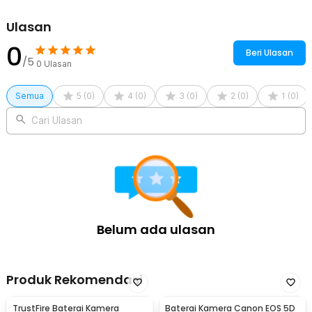
Ulasan
0
Beri Ulasan
/5
0
Ulasan
Semua
5
(
0
)
4
(
0
)
3
(
0
)
2
(
0
)
1
(
0
)
Cari Ulasan
Belum ada ulasan
Produk Rekomendasi
TrustFire Baterai Kamera
Baterai Kamera Canon EOS 5D