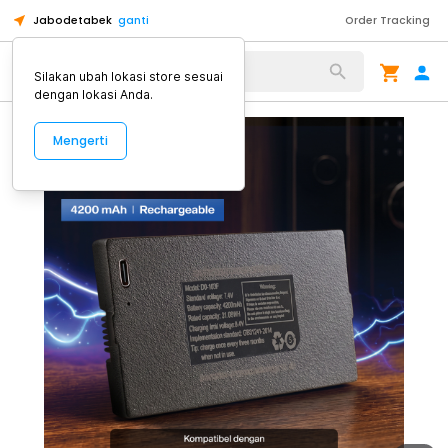
Jabodetabek
ganti
Order Tracking
Alat Kopi
Silakan ubah lokasi store sesuai
dengan lokasi Anda.
Mengerti