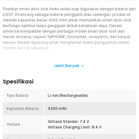
Pastikan smart door lock Anda selalu siap digunakan dengan baterai dari
LISSY. Dirancang sebagai baterai pengganti atau cadangan, produk ini
memilki kapasitas besar 4200 mAh untuk memastikan smart door lock
berfungsi optimal tanpa gangguan akibat kehabisan daya. Desain
universal kompatibel dengan berbagai model smart door lock dari
merek ternama, seperti TaffHOME, Glomarket, Joneytech, dan banyak
lainnya. Mudah dipasang untuk menghemat waktu penggantian dalam
kondisi sarurat sekalipun.
Fitur
Lebih Banyak
Jaga Keamanan Rumah Sepanjang Hari
Dibekali kapasitas 4200 mAh, baterai ini dapat mendukung
Spesifikasi
penggunaan harian smart door lock. Kapasitas besar memastikan
perangkat tetap beroperasi dengan baik dan siap digunakan setiap
saat.
Tipe Baterai
Li-ion (Rechargeable)
Teknologi Li-Ion Stabil
Kapasitas Baterai
Baterai smart door lock ini sudah dibekali teknologi lithium-ion atau
4200 mAh
Li-Ion yang stabil dan digunakan pada berbagai perangkat
elektronik modern. Output listrik yang stabil cegah error sistem,
Voltase Standar: 7.4 V
Voltase
kegagalan sensor sidik jari, atau masalah kerusakan pada smart
Voltase Charging Limit: 8.4 V
door lock.