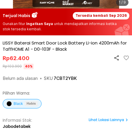
1 / 9
Terjual Habis
Tersedia kembali
Sep 2026
Gunakan fitur
Ingatkan Saya
untuk mendapatkan informasi ketika
stok tersedia kembali.
LISSY Baterai Smart Door Lock Battery Li-ion 4200mAh for
TaffHOME A1 - D0-103F
-
Black
Rp
62.400
Rp
103.900
40
%
Belum ada ulasan
•
SKU
7CBT2YBK
Pilihan Warna:
Black
Habis
Lihat
Lokasi Lainnya
Informasi Stok:
Jabodetabek