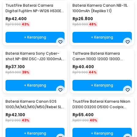
TrustFire Baterai Camera
Baterai Kamera Canon NB-11L
Digital Fujifilm NP-W126 HS30EX
1000mAh (Replika 1:1)
(Replika 1:1) - NP-W126
Rp
42.400
Rp
26.800
Rp
73.900
43%
Rp
50.900
48%
+ Keranjang
+ Keranjang
Baterai Kamera Sony Cyber-
Taffware Baterai Kamera
shot NP-BN1 DSC-J20 1000mAh
Canon 1100D 1200D 1300D
(Replika 1:1)
1500D 3000D 2200mAh - LP-E10
Rp
37.100
Rp
40.400
Rp
59.900
39%
Rp
70.900
44%
+ Keranjang
+ Keranjang
Baterai Kamera Canon EOS
TrustFire Baterai Kamera Nikon
100D/M/M2/M10/M50/Rebel SL1
D3100 D3200 D5100 Coolpix
1250mAh - (Replika 1:1) LP-E12
1500mAh - EN-EL14(Replika 1:1)
Rp
42.100
Rp
65.400
Rp
72.900
43%
Rp
107.900
40%
+ Keranjang
+ Keranjang