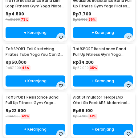
ITSTYLE Resistance Band Mini
Geakbros Resistance Band Pull
Loop Fitness Gym Yoga Pilates
Up Fitness Gym Yoga Pilates
Latex - ITS05
Karet TPR - GK-YG34
Rp
4.600
Rp
7.700
Rp
16.900
73%
Rp
12.000
36%
+ Keranjang
+ Keranjang
TaffSPORT Tali Stretching
TaffSPORT Resistance Band
Pilates Tube Yoga You Can Do
Pull Up Fitness Gym Yoga
It 11 Set - R11
Pilates Latex Size L - Y66OR
Rp
50.800
Rp
34.200
Rp
87.900
43%
Rp
52.000
35%
+ Keranjang
+ Keranjang
TaffSPORT Resistance Band
Alat Stimulator Terapi EMS
Pull Up Fitness Gym Yoga
Otot Six Pack ABS Abdominal
Pilates Latex Size M - Y66OR
Muscle - 068R2
Rp
22.900
Rp
56.100
Rp
44.900
49%
Rp
94.900
41%
+ Keranjang
+ Keranjang