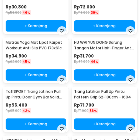
Rp
30.800
Rp
72.000
Rp
56.900
46%
Rp
116.900
39%
+ Keranjang
+ Keranjang
Matras Yoga Mat Lipat Karpet
HU WAI YUN DONG Sarung
Workout Anti Slip PVC 173x61cm
Tangan Motor Half-Finger Anti
- Q4
Slip Riding Glove L - HWYD
Rp
34.900
Rp
31.700
Rp
62.900
45%
Rp
57.900
46%
+ Keranjang
+ Keranjang
TaffSPORT Tiang Latihan Pull
Tiang Latihan Pull Up Pintu
Up Pintu Door Gym Bar Solid
Pattern Grip 62-100cm - 1604
Grip 62-100cm - HW139501
Rp
56.400
Rp
71.700
Rp
95.900
42%
Rp
111.900
36%
+ Keranjang
+ Keranjang