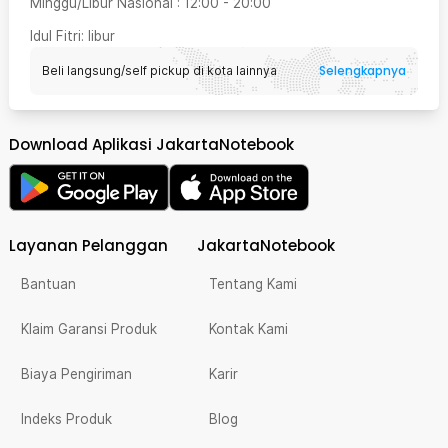
Minggu/Libur Nasional
:
12:00
-
20:00
Idul Fitri
: libur
Selengkapnya
Beli langsung/self pickup di kota lainnya
Download Aplikasi JakartaNotebook
Layanan Pelanggan
JakartaNotebook
Bantuan
Tentang Kami
Klaim Garansi Produk
Kontak Kami
Biaya Pengiriman
Karir
Indeks Produk
Blog