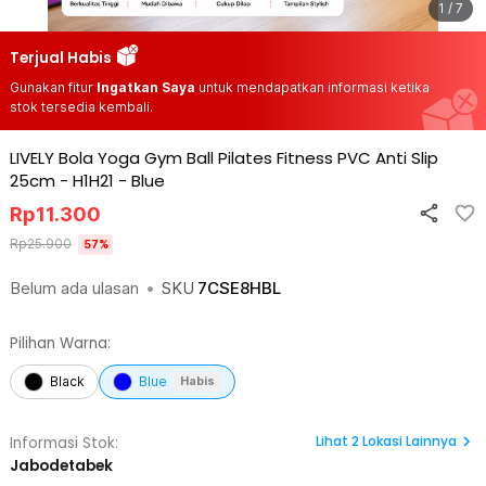
1 / 7
Terjual Habis
Gunakan fitur
Ingatkan Saya
untuk mendapatkan informasi ketika
stok tersedia kembali.
LIVELY Bola Yoga Gym Ball Pilates Fitness PVC Anti Slip
25cm - H1H21
-
Blue
Rp
11.300
Rp
25.900
57
%
Belum ada ulasan
•
SKU
7CSE8HBL
Pilihan Warna:
Black
Blue
Habis
Lihat
2
Lokasi Lainnya
Informasi Stok:
Jabodetabek