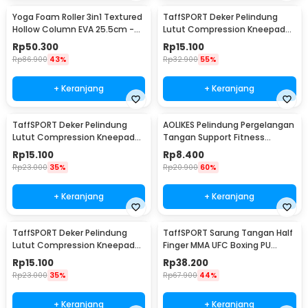
Yoga Foam Roller 3in1 Textured
TaffSPORT Deker Pelindung
Hollow Column EVA 25.5cm -
Lutut Compression Kneepad
H0031
Gym Fitness 1 PCS M - SS7
Rp
50.300
Rp
15.100
Rp
86.900
43%
Rp
32.900
55%
+ Keranjang
+ Keranjang
TaffSPORT Deker Pelindung
AOLIKES Pelindung Pergelangan
Lutut Compression Kneepad
Tangan Support Fitness
Gym Fitness 1 PCS L - SS7
Olahraga - 1526
Rp
15.100
Rp
8.400
Rp
23.000
35%
Rp
20.900
60%
+ Keranjang
+ Keranjang
TaffSPORT Deker Pelindung
TaffSPORT Sarung Tangan Half
Lutut Compression Kneepad
Finger MMA UFC Boxing PU
Gym Fitness 1 PCS XL - SS7
Leather Gloves - FE-BO0027
Rp
15.100
Rp
38.200
Rp
23.000
35%
Rp
67.900
44%
+ Keranjang
+ Keranjang