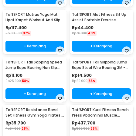
TaffSPORT Matras Yoga Mat
TaffSPORT Alat Fitness Sit Up
Lipat Karpet Workout Anti Slip
Assist Portable Exercise
TPE 183x61cm - PROlite 60
Equipment - CM001
Rp
117.400
Rp
44.400
Rp
183.900
37%
Rp
76.900
43%
+ Keranjang
+ Keranjang
TaffSPORT Tali Skipping Speed
TaffSPORT Tali Skipping Jump
Jump Rope Bearing Non Slip
Rope Steel Wire Bearing 3M -
Sports Weight - JR05
D053
Rp
11.100
Rp
14.500
Rp
25.900
58%
Rp
22.000
35%
+ Keranjang
+ Keranjang
TaffSPORT Resistance Band
TaffSPORT Kursi Fitness Bench
Set Fitness Gym Yoga Pilates 11
Press Abdominal Muscle
PCS - YR2-11
Foldable - YC-300
Rp
39.700
Rp
437.700
Rp
54.900
28%
Rp
599.900
28%