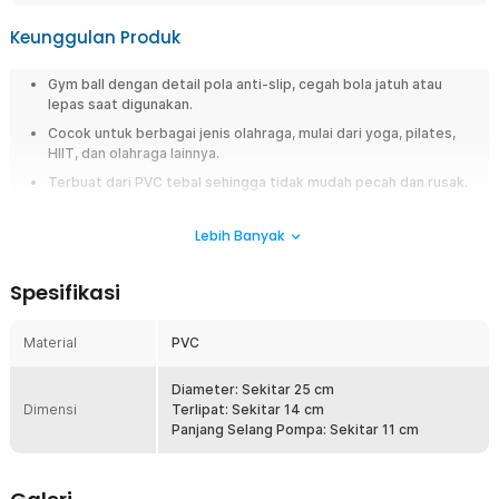
Keunggulan Produk
Gym ball dengan detail pola anti-slip, cegah bola jatuh atau
lepas saat digunakan.
Cocok untuk berbagai jenis olahraga, mulai dari yoga, pilates,
HIIT, dan olahraga lainnya.
Terbuat dari PVC tebal sehingga tidak mudah pecah dan rusak.
Overview
Lebih Banyak
Ingin latihan yoga, pilates, atau workout di rumah dengan lebih maksimal?
LIVELY bola yoga gym ball hadir sebagai perlengkapan olahraga
Spesifikasi
multifungsi yang membantu meningkatkan fleksibilitas dan
keseimbangan tubuh. Gym ball ini menggunakan material PVC tebal
dengan permukaan anti slip sehingga lebih aman digunakan untuk
Material
PVC
berbagai gerakan olahraga. Dengan ukuran praktis dan desain fleksibel,
bola yoga ini cocok digunakan untuk pilates fitness, stretching, HIIT,
Diameter: Sekitar 25 cm
hingga latihan otot harian.
Dimensi
Terlipat: Sekitar 14 cm
Panjang Selang Pompa: Sekitar 11 cm
Fitur
Permukaan PVC Anti Slip Lebih Aman