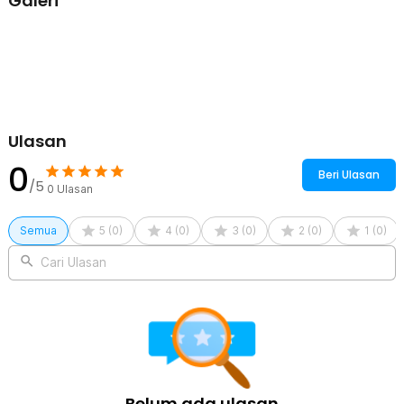
Galeri
Gym ball ini menggunakan detail pola anti slip yang membantu
menjaga bola tetap stabil saat digunakan olahraga. Bola yoga
terasa lebih aman digunakan untuk pilates fitness, stretching,
maupun workout karena tidak mudah tergelincir saat dipakai.
Permukaan anti slip membuat gym ball nyaman digunakan
meskipun tangan atau kaki berkeringat selama latihan. Bola
olahraga ini membantu pengguna lebih fokus melakukan gerakan
tanpa khawatir kehilangan keseimbangan.
Ulasan
Multifungsi untuk Berbagai Olahraga
Bola yoga dapat digunakan untuk berbagai aktivitas olahraga mulai
0
Beri Ulasan
dari yoga, pilates fitness, HIIT, stretching, hingga latihan otot harian.
/5
0
Ulasan
Gym ball membantu meningkatkan fleksibilitas, keseimbangan, dan
koordinasi tubuh saat workout berlangsung. Bola pilates juga cocok
digunakan untuk latihan recovery maupun olahraga ringan di rumah.
Semua
5
(
0
)
4
(
0
)
3
(
0
)
2
(
0
)
1
(
0
)
Fitness ball menjadi perlengkapan olahraga praktis untuk pria
maupun wanita.
Cari Ulasan
Material PVC Tebal dan Fleksibel
Menggunakan material PVC berkualitas yang tebal namun tetap
fleksibel untuk berbagai gerakan olahraga. Gym ball tidak mudah
pecah atau berubah bentuk meskipun digunakan untuk workout
rutin dengan tekanan tinggi. Bola yoga juga nyaman digunakan
untuk latihan keseimbangan maupun stretching setiap hari. Material
PVC membuat fitness ball lebih tahan lama untuk penggunaan
jangka panjang.
Belum ada ulasan