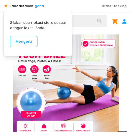
Jabodetabek
ganti
Order Tracking
Alat Kopi
Silakan ubah lokasi store sesuai
dengan lokasi Anda.
Mengerti