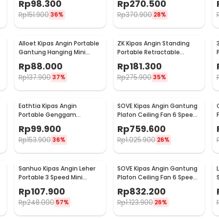
Rp
98.300
Rp
270.500
Rp
151.900
Rp
370.900
36%
28%
Alloet Kipas Angin Portable
ZK Kipas Angin Standing
Gantung Hanging Mini
Portable Retractable
-
Cooling Fan 1800mAh -
Folding Fan 7200mAh - ZK-
Rp
88.000
Rp
181.300
DQ203
20321
Rp
137.900
Rp
275.900
37%
35%
Eathtia Kipas Angin
SOVE Kipas Angin Gantung
Portable Genggam
Plafon Ceiling Fan 6 Speed
Kompres Dingin 3 Speed
Reversible 52 Inch - FS2007
Rp
99.900
Rp
759.600
2200mAh - WX-622
Rp
153.900
Rp
1.025.900
36%
26%
e
Sanhuo Kipas Angin Leher
SOVE Kipas Angin Gantung
Portable 3 Speed Mini
Plafon Ceiling Fan 6 Speed
1
Cooling Fan 1800mAh - 350
LED 52 Inch - FS2008
Rp
107.900
Rp
832.200
Rp
248.000
Rp
1.123.900
57%
26%