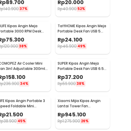
Rp
89.700
Rp
20.000
Rp
140.900
Rp
40.900
37%
52%
3LIFE Kipas Angin Meja
TaffHOME Kipas Angin Meja
Portable 3000 RPM Desk
Portable Desk Fan USB 5
Fan USB 4.8 Inch 5W - 312
Inch 2.5W - YZ-007
Rp
75.300
Rp
24.100
Rp
120.900
Rp
46.900
38%
49%
COMOPEZ Air Cooler Mini
SUPER Kipas Angin Meja
Fan 3in1 Adjustable 300ml
Portable Desk Fan USB 6.5
18W 9V - YY-01
Inch 4.5W - A8
Rp
158.100
Rp
37.200
Rp
236.900
Rp
59.900
34%
38%
LIFE Kipas Angin Portable 3
Xiaomi Mijia Kipas Angin
Speed Foldable Mini
Lantai Tower Fan
Cooling Fan 800mAh - Y8
Adjustable Smart App -
Rp
21.500
Rp
945.100
BPTS02DM
Rp
38.900
Rp
1.275.900
45%
26%