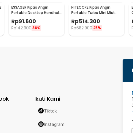
3
ESSAGER Kipas Angin
NITECORE Kipas Angin
Portable Desktop Handheld
Portable Turbo Mini Mist
Mini Cooling Fan 1200mAh -
Cooling Fan 3500 mAh -
Rp
91.600
Rp
514.300
F-055
izzCool 30
Rp
142.900
Rp
682.900
36%
25%
ook
Ikuti Kami
Tiktok
Instagram