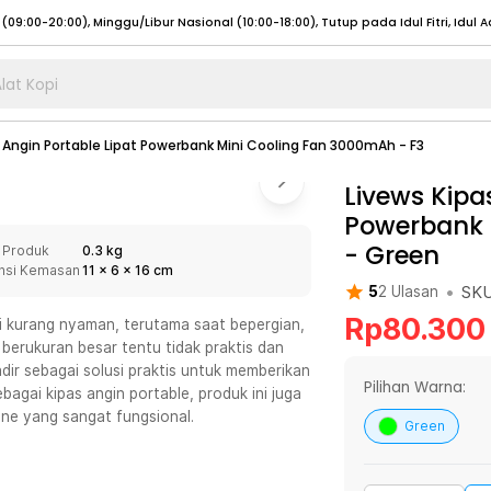
lat Kopi
umat (07:00 - 20:00), Sabtu - Minggu (08:00 - 20:00), Tutup pada Idul Fitri
Sele
 Angin Portable Lipat Powerbank Mini Cooling Fan 3000mAh - F3
:00 - 20:00), Sabtu - Minggu/ Libur Nasional (08:00 - 17:00)
Selengkapnya
:00 - 20:00), Sabtu - Minggu/ Libur Nasional (08:00 - 17:00)
Livews Kipa
Selengkapnya
Powerbank 
 (09:00-20:00), Minggu/Libur Nasional (12:00-20:00), Tutup pada Idul Fitri
Sele
-
Green
 Produk
0.3 kg
 (09:00-20:00), Minggu/Libur Nasional (12:00-20:00), Tutup pada Idul Fitri
Sele
nsi Kemasan
11
x
6
x
16
cm
•
SK
5
2
Ulasan
Rp
80.300
i kurang nyaman, terutama saat bepergian,
erukuran besar tentu tidak praktis dan
dir sebagai solusi praktis untuk memberikan
umat (07:00 - 20:00), Sabtu - Minggu (08:00 - 20:00), Tutup pada Idul Fitri
Sele
Pilihan Warna:
bagai kipas angin portable, produk ini juga
ne yang sangat fungsional.
:00 - 20:00), Sabtu - Minggu/ Libur Nasional (08:00 - 17:00)
Selengkapnya
Green
:00 - 20:00), Sabtu - Minggu/ Libur Nasional (08:00 - 17:00)
Selengkapnya