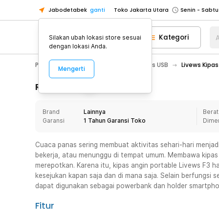
Jabodetabek
ganti
Toko Jakarta Utara
Toko Tangerang
Kategori
A
Silakan ubah lokasi store sesuai
Toko Cikupa
dengan lokasi Anda.
Pick n Go Jakarta Barat
Senin - J
PC & Laptop
Aksesoris USB
Kipas USB
Livews Kipas
Mengerti
Pick n Go Bekasi
Senin - Jumat (08
Pick n Go Depok
Senin - Jumat (08
Rincian Produk
Toko Jakarta Pusat
Senin - Sabtu
Brand
Lainnya
Berat
Toko Jakarta Barat
Senin - Sabtu
Garansi
1 Tahun Garansi Toko
Dime
Toko Jakarta Utara
Toko Tangerang
Cuaca panas sering membuat aktivitas sehari-hari menjad
bekerja, atau menunggu di tempat umum. Membawa kipas b
Toko Cikupa
merepotkan. Karena itu, kipas angin portable Livews F3 ha
Pick n Go Jakarta Barat
Senin - J
kesejukan kapan saja dan di mana saja. Selain berfungsi se
dapat digunakan sebagai powerbank dan holder smartpho
Pick n Go Bekasi
Senin - Jumat (08
Pick n Go Depok
Senin - Jumat (08
Fitur