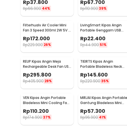
Rp
37.800
Rp
67.700
Rp
66.900
Rp
110.900
44%
39%
Filterhualv Air Cooler Mini
LivingSmart Kipas Angin
Fan 3 Speed 300ml 2W 5V -
Portable Genggam USB
M201
Mini Cooling Fan 1200mAh 
Rp
172.000
Rp
22.400
SS-2
Rp
229.900
Rp
44.900
26%
51%
REUP Kipas Angin Meja
TIEIRTS Kipas Angin
Rechargeable Desk Fan USB
Portable Bladeless Neck
7 Inch 10000mAh - DQ212
Mini Cooling Fan 5000mAh
Rp
295.800
Rp
145.600
- H12
Rp
405.900
Rp
220.900
28%
35%
VEN Kipas Angin Portable
MIRJAI Kipas Angin Portabl
Bladeless Mini Cooling Fan
Gantung Bladeless Mini
Power Bank 3000mAh - 348
Cooling Fan 1200mAh - 617
Rp
110.200
Rp
57.300
Rp
174.900
Rp
96.900
37%
41%