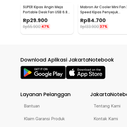
SUPER Kipas Angin Meja
Mabron Air Cooler Mini Fan 
Portable Desk Fan USB 6.8
Speed Kipas Penyejuk
Inch 3W - M9
Ruangan 600ml 10W 5V -
Rp
29.900
Rp
84.700
MB-60
Rp
55.900
Rp
133.900
47%
37%
Download Aplikasi JakartaNotebook
Layanan Pelanggan
JakartaNoteb
Bantuan
Tentang Kami
Klaim Garansi Produk
Kontak Kami