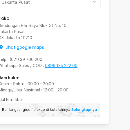
Jakarta Pusat
Toko
Bendungan Hilir Raya Blok G1 No. 10
Jakarta Pusat
DKI Jakarta
10210
Lihat google maps
Telp
:
(021) 39 700 200
Whatsapp Sales / COD
:
0896 135 222 00
Jam buka:
Senin - Sabtu
:
09:00
-
20:00
Minggu/Libur Nasional
:
12:00
-
20:00
Idul Fitri
: libur
Selengkapnya
Beli langsung/self pickup di kota lainnya