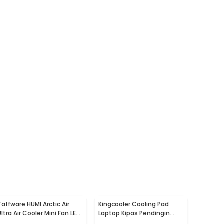
Taffware HUMI Arctic Air
Kingcooler Cooling Pad
Ultra Air Cooler Mini Fan LED
Laptop Kipas Pendingin
400ml 8W 5V - K-F009
Lipat 2 Fan 14 Inch - 818