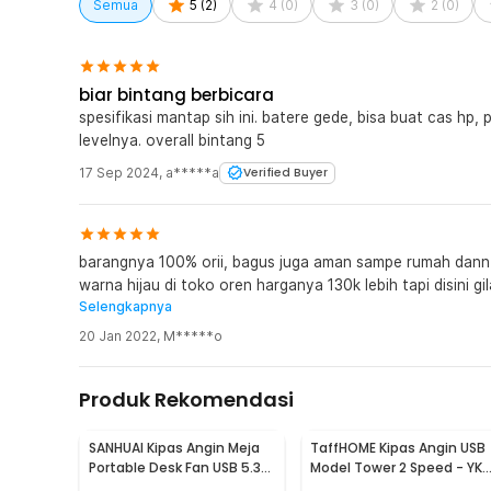
Semua
5
(
2
)
4
(
0
)
3
(
0
)
2
(
0
)
1 x Kabel USB Type C
1 x Lanyard
1 x Panduan Penggunaan
biar bintang berbicara
spesifikasi mantap sih ini. batere gede, bisa buat cas hp
levelnya. overall bintang 5
17 Sep 2024
,
a*****a
Verified Buyer
barangnya 100% orii, bagus juga aman sampe rumah dann pengirimannya super duper cepat. Yang
warna hijau di toko oren harganya 130k lebih tapi disini g
Selengkapnya
belii, buru di CO sebelum sold outtt
20 Jan 2022
,
M*****o
Produk Rekomendasi
SANHUAI Kipas Angin Meja
TaffHOME Kipas Angin USB
Portable Desk Fan USB 5.3
Model Tower 2 Speed - YK-
Inch 2.5W - A18
1208