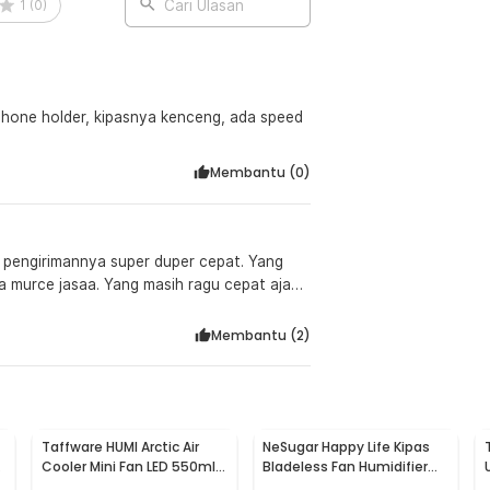
1
(
0
)
Cari Ulasan
, phone holder, kipasnya kenceng, ada speed
Membantu (
0
)
ila murce jasaa. Yang masih ragu cepat aja
Membantu (
2
)
Taffware HUMI Arctic Air
NeSugar Happy Life Kipas
Cooler Mini Fan LED 550ml
Bladeless Fan Humidifier
8W 5V - AA-MC4
Mist LED - R011