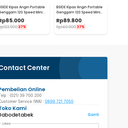
BSIDE Kipas Angin Portable
BSIDE Kipas Angin Portable
Genggam 120 Speed Mini
Genggam 120 Speed Mini
Cooling Fan 2000mAh - M6
Cooling Fan 2000mAh - M8
Rp
85.000
Rp
89.800
Rp
133.900
Rp
140.900
37%
37%
Contact Center
Pembelian Online
Telp : (021) 39 700 200
Customer Service (WA) :
0899 721 7050
Toko Kami
Jabodetabek
Ganti
Lokasi