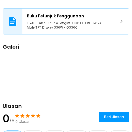
1 x Tas Penyimpanan
1 x Panduan Penggunaan
Buku Petunjuk Penggunaan
LIYADI Lampu Studio Fotografi COB LED RGBW 24
Mode TFT Display 330W - G330C
Galeri
Ulasan
0
Beri Ulasan
/5
0
Ulasan