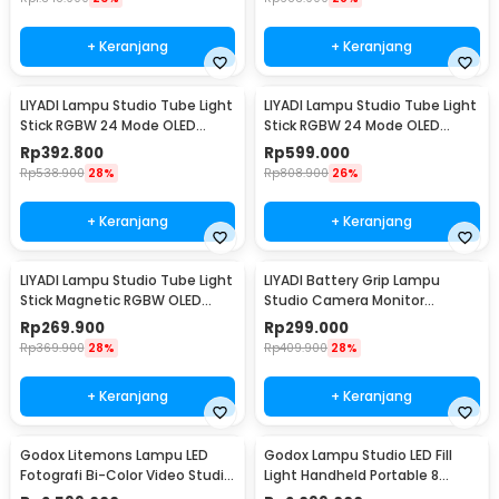
+ Keranjang
+ Keranjang
LIYADI Lampu Studio Tube Light
LIYADI Lampu Studio Tube Light
Stick RGBW 24 Mode OLED
Stick RGBW 24 Mode OLED
4000mAh 30W - LP550
2600mAh 50W - C2 PRO
Rp
392.800
Rp
599.000
Rp
538.900
28%
Rp
808.900
26%
+ Keranjang
+ Keranjang
LIYADI Lampu Studio Tube Light
LIYADI Battery Grip Lampu
Stick Magnetic RGBW OLED
Studio Camera Monitor
5200mAh 12W - LM42
Smartphone 20800mAh - P77
Rp
269.900
Rp
299.000
Rp
369.900
28%
Rp
409.900
28%
+ Keranjang
+ Keranjang
Godox Litemons Lampu LED
Godox Lampu Studio LED Fill
Fotografi Bi-Color Video Studio
Light Handheld Portable 8
6500K 190W - LA150Bi
Mode 5600K 60W - ML60