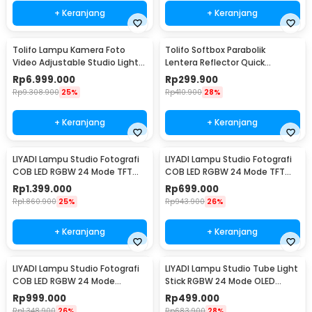
+ Keranjang
+ Keranjang
Tolifo Lampu Kamera Foto
Tolifo Softbox Parabolik
Video Adjustable Studio Light
Lentera Reflector Quick
LED 700W - GK-Panel 700B
Released 65cm - LKD-65
Rp
6.999.000
Rp
299.900
Rp
9.308.900
25%
Rp
410.900
28%
+ Keranjang
+ Keranjang
LIYADI Lampu Studio Fotografi
LIYADI Lampu Studio Fotografi
COB LED RGBW 24 Mode TFT
COB LED RGBW 24 Mode TFT
Display 230W - G230
Display 100W - S100 PRO
Rp
1.399.000
Rp
699.000
Rp
1.860.900
25%
Rp
943.900
26%
+ Keranjang
+ Keranjang
LIYADI Lampu Studio Fotografi
LIYADI Lampu Studio Tube Light
COB LED RGBW 24 Mode
Stick RGBW 24 Mode OLED
10000mAh 100W - ND100
5200mAh 24W - LP600 PRO
Rp
999.000
Rp
499.000
Rp
1.348.900
26%
Rp
683.900
28%