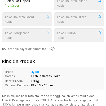
Pick n Go Depok
Toko Jakarta Pusat
Pre-Order
Habis
Toko Jakarta Barat
Toko Jakarta Utara
Habis
Habis
Toko Tangerang
Toko Cikupa
Habis
Habis
Tersedia bayar di tempat (COD)
Rincian Produk
Brand
Liyadi
Garansi
1 Tahun Garansi Toko
Berat Produk
2.8 kg
Dimensi Kemasan
29
x
16
x
24
cm
Maksimalkan hasil foto atau video menggunakan lampu studio dari
LIYADI. Ditenagai oleh chip COB LED berkualitas tinggi dengan output
330 W, lampu ini menghadirkan cahaya yang konsisten, natural, dan