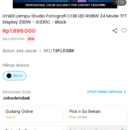
1 / 10
LIYADI Lampu Studio Fotografi COB LED RGBW 24 Mode TFT
Display 330W - G330C
-
Black
Rp
1.699.000
Rp
2.259.900
25
%
Belum ada ulasan
•
SKU
13FL03BK
Pilihan Warna:
Black
Lihat
Lokasi Lainnya
Informasi Stok:
Jabodetabek
Gudang Online
Pick n Go Bekasi
sisa
5
Pre-Order