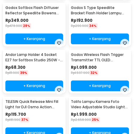
Godox Softbox Flash Diffuser
Godox S Type Speedlite
Reflector Speedlite Bowens
Bracket Flash Holder Lampu
Mount DSLR 50x50cm - SFUV
Kamera Bowens Mount
Rp
349.000
Rp
192.900
Rp
478.900
28%
Rp
290.900
34%
+ Keranjang
+ Keranjang
Andor Lamp Holder 4 Socket
Godox Wireless Flash Trigger
E27 for Softbox Studio 250W -
Transmitter TTL OLED
SLH3
Touchscreen 2.4 GHz Sony
Rp
68.300
Rp
1.099.000
Camera - X3
Rp
111.900
39%
Rp
1.597.900
32%
+ Keranjang
+ Keranjang
TELESIN Quick Release Mini Fill
Tolifo Lampu Kamera Foto
Light for DJI Osmo Action
Video Adjustable Studio Light
3/4/5 Pro - TSBGD08-01
LED 100W - GK-S100B PRO
Rp
115.700
Rp
1.999.000
Rp
181.900
37%
Rp
2.658.900
25%
+ Keranjang
+ Keranjang