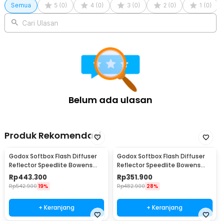
Semua
5
(
0
)
4
(
0
)
3
(
0
)
2
(
0
)
1
(
0
)
Cari Ulasan
Belum ada ulasan
Produk Rekomendasi
Godox Softbox Flash Diffuser
Godox Softbox Flash Diffuser
Reflector Speedlite Bowens
Reflector Speedlite Bowens
Mount DSLR 80x80cm - SFUV
Mount DSLR 60x60cm - SFUV
Rp
443.300
Rp
351.900
Rp
542.900
19%
Rp
482.900
28%
+ Keranjang
+ Keranjang