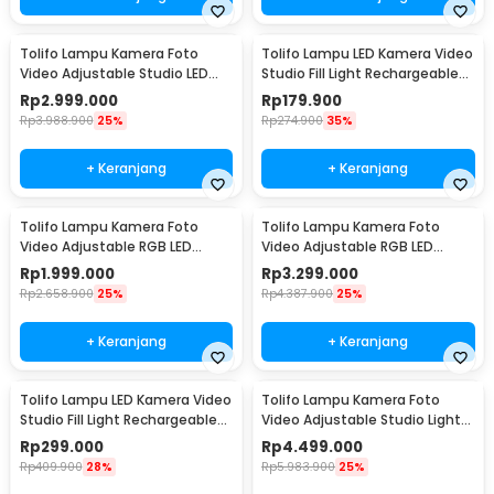
Tolifo Lampu Kamera Foto
Tolifo Lampu LED Kamera Video
Video Adjustable Studio LED
Studio Fill Light Rechargeable
150W 15000LM - GK-S150B PRO
11W - PT-176S
Rp
2.999.000
Rp
179.900
Rp
3.988.900
25%
Rp
274.900
35%
+ Keranjang
+ Keranjang
Tolifo Lampu Kamera Foto
Tolifo Lampu Kamera Foto
Video Adjustable RGB LED
Video Adjustable RGB LED
Studio Flash 100W - GK-
Studio Flash 150W - GK-
Rp
1.999.000
Rp
3.299.000
S100RGB
S150RGB
Rp
2.658.900
25%
Rp
4.387.900
25%
+ Keranjang
+ Keranjang
Tolifo Lampu LED Kamera Video
Tolifo Lampu Kamera Foto
Studio Fill Light Rechargeable
Video Adjustable Studio Light
15W - PT-15B PRO II
LED 400W - GK-Panel 400B
Rp
299.000
Rp
4.499.000
Rp
409.900
28%
Rp
5.983.900
25%