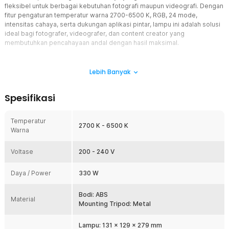
fleksibel untuk berbagai kebutuhan fotografi maupun videografi. Dengan
fitur pengaturan temperatur warna 2700-6500 K, RGB, 24 mode,
intensitas cahaya, serta dukungan aplikasi pintar, lampu ini adalah solusi
ideal bagi fotografer, videografer, dan content creator yang
membutuhkan pencahayaan andal dengan hasil maksimal.
Fitur
Lebih Banyak
Pencahayaan Lembut dan Detail
Dibekali temperatur warna standar yang lembut dan detail dalam
Spesifikasi
rentang 2700-6500 K. Lengkap dengan fitur stepless dimming 1-
100% yang memungkinkan Anda mengatur tingkat kecerahan
secara bertahap hingga mencapai tingkat yang diinginkan.
Temperatur
2700 K - 6500 K
Warna
Hasilkan Jutaan Warna
Selain warna putih, lampu studio ini juga mampu menghasilkan
Voltase
jutaan warna kombinasi RGB. Anda bisa memilih warna dari seluruh
200 - 240 V
spektrum, sehingga fleksibel untuk menciptakan suasana tertentu.
Anda juga bisa mengatur seberapa pekat warna yang ditampilkan.
Daya / Power
330 W
Reproduksi Warna Akurat
Dengan tingkat Ra ≥95, lampu studio mampu menghasilkan cahaya
Bodi: ABS
Material
yang natural dan akurat, menjaga detail serta warna objek agar
Mounting Tripod: Metal
terlihat nyata di kamera. Gambar dan video yang dihasilkan pun
natural, tajam, dan mendekati aslinya.
Lampu: 131 x 129 x 279 mm