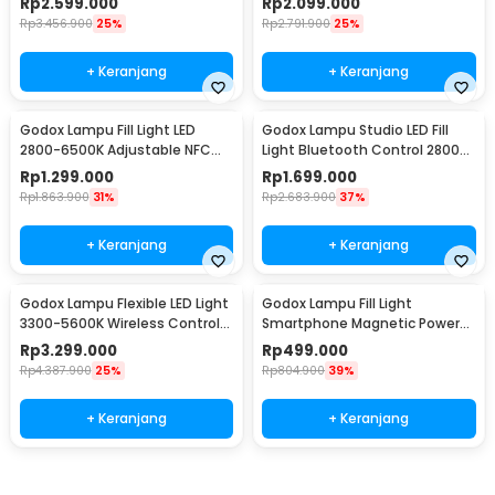
Rp
2.599.000
Rp
2.099.000
Rp
3.456.900
25%
Rp
2.791.900
25%
+ Keranjang
+ Keranjang
Godox Lampu Fill Light LED
Godox Lampu Studio LED Fill
2800-6500K Adjustable NFC
Light Bluetooth Control 2800-
45W with APP - P260C Pro
6500K 70W - ML60IIBI
Rp
1.299.000
Rp
1.699.000
Rp
1.863.900
31%
Rp
2.683.900
37%
+ Keranjang
+ Keranjang
Godox Lampu Flexible LED Light
Godox Lampu Fill Light
3300-5600K Wireless Control
Smartphone Magnetic Power
150W - FL150S
Bank RGBW 4900mAh - MA5R
Rp
3.299.000
Rp
499.000
Rp
4.387.900
25%
Rp
804.900
39%
+ Keranjang
+ Keranjang