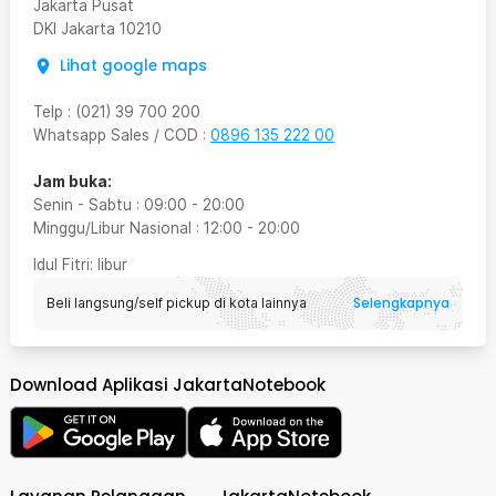
Jakarta Pusat
DKI Jakarta
10210
Lihat google maps
Telp
:
(021) 39 700 200
Whatsapp Sales / COD
:
0896 135 222 00
Jam buka:
Senin - Sabtu
:
09:00
-
20:00
Minggu/Libur Nasional
:
12:00
-
20:00
Idul Fitri
: libur
Selengkapnya
Beli langsung/self pickup di kota lainnya
Download Aplikasi JakartaNotebook