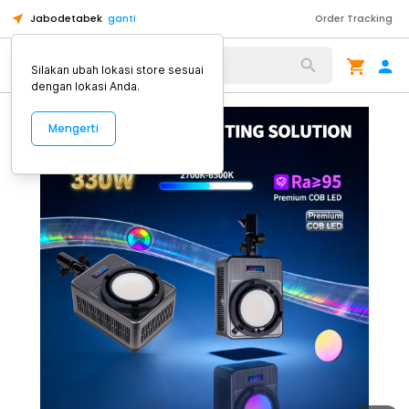
Jabodetabek
ganti
Order Tracking
Alat Kopi
Silakan ubah lokasi store sesuai
dengan lokasi Anda.
Mengerti