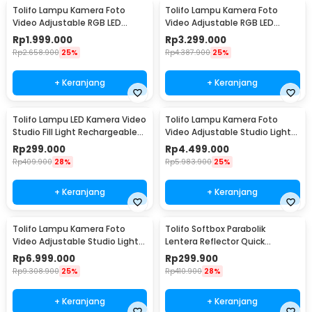
Tolifo Lampu Kamera Foto
Tolifo Lampu Kamera Foto
Video Adjustable RGB LED
Video Adjustable RGB LED
Studio Flash 100W - GK-
Studio Flash 150W - GK-
Rp
1.999.000
Rp
3.299.000
S100RGB
S150RGB
Rp
2.658.900
25%
Rp
4.387.900
25%
+ Keranjang
+ Keranjang
Tolifo Lampu LED Kamera Video
Tolifo Lampu Kamera Foto
Studio Fill Light Rechargeable
Video Adjustable Studio Light
15W - PT-15B PRO II
LED 400W - GK-Panel 400B
Rp
299.000
Rp
4.499.000
Rp
409.900
28%
Rp
5.983.900
25%
+ Keranjang
+ Keranjang
Tolifo Lampu Kamera Foto
Tolifo Softbox Parabolik
Video Adjustable Studio Light
Lentera Reflector Quick
LED 700W - GK-Panel 700B
Released 65cm - LKD-65
Rp
6.999.000
Rp
299.900
Rp
9.308.900
25%
Rp
410.900
28%
+ Keranjang
+ Keranjang