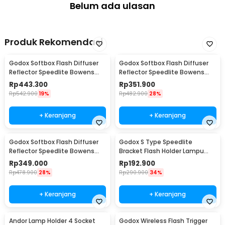
Belum ada ulasan
Produk Rekomendasi
Godox Softbox Flash Diffuser
Godox Softbox Flash Diffuser
Reflector Speedlite Bowens
Reflector Speedlite Bowens
Mount DSLR 80x80cm - SFUV
Mount DSLR 60x60cm - SFUV
Rp
443.300
Rp
351.900
Rp
542.900
19%
Rp
482.900
28%
+ Keranjang
+ Keranjang
Godox Softbox Flash Diffuser
Godox S Type Speedlite
Reflector Speedlite Bowens
Bracket Flash Holder Lampu
Mount DSLR 50x50cm - SFUV
Kamera Bowens Mount
Rp
349.000
Rp
192.900
Rp
478.900
28%
Rp
290.900
34%
+ Keranjang
+ Keranjang
Andor Lamp Holder 4 Socket
Godox Wireless Flash Trigger