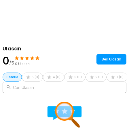
Rincian yang Anda dapatkan untuk pembelian produk ini:
1 x LIYADI Lampu Studio Tube Light Stick RGBW 24 Mode OLED
2600mAh 50W - C2 PRO
1 x Anti Glare Diffuser
1 x Soft Diffuser
1 x Kabel USB Type C
1 x Pasang Honeycomb Grid
1 x Tas Penyimpanan
Ulasan
1 x Panduan Penggunaan
0
Beri Ulasan
/5
0
Ulasan
Semua
5
(
0
)
4
(
0
)
3
(
0
)
2
(
0
)
1
(
0
)
Cari Ulasan