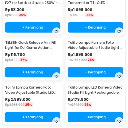
E27 for Softbox Studio 250W -
Transmitter TTL OLED
SLH3
Touchscreen 2.4 GHz Sony
Rp
68.300
Rp
1.099.000
Camera - X3
Rp
111.900
39%
Rp
1.597.900
32%
+ Keranjang
+ Keranjang
TELESIN Quick Release Mini Fill
Tolifo Lampu Kamera Foto
Light for DJI Osmo Action
Video Adjustable Studio Light
3/4/5 Pro - TSBGD08-01
LED 100W - GK-S100B PRO
Rp
115.700
Rp
1.999.000
Rp
181.900
37%
Rp
2.658.900
25%
+ Keranjang
+ Keranjang
Tolifo Lampu Kamera Foto
Tolifo Lampu LED Kamera Video
Video Adjustable Studio LED
Studio Fill Light Rechargeable
150W 15000LM - GK-S150B PRO
11W - PT-176S
Rp
2.999.000
Rp
179.900
Rp
3.988.900
25%
Rp
274.900
35%
+ Keranjang
+ Keranjang