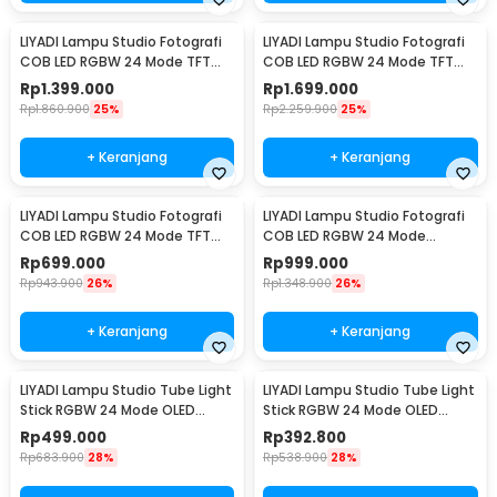
LIYADI Lampu Studio Fotografi
LIYADI Lampu Studio Fotografi
COB LED RGBW 24 Mode TFT
COB LED RGBW 24 Mode TFT
Display 230W - G230
Display 330W - G330C
Rp
1.399.000
Rp
1.699.000
Rp
1.860.900
25%
Rp
2.259.900
25%
+ Keranjang
+ Keranjang
LIYADI Lampu Studio Fotografi
LIYADI Lampu Studio Fotografi
COB LED RGBW 24 Mode TFT
COB LED RGBW 24 Mode
Display 100W - S100 PRO
10000mAh 100W - ND100
Rp
699.000
Rp
999.000
Rp
943.900
26%
Rp
1.348.900
26%
+ Keranjang
+ Keranjang
LIYADI Lampu Studio Tube Light
LIYADI Lampu Studio Tube Light
Stick RGBW 24 Mode OLED
Stick RGBW 24 Mode OLED
5200mAh 24W - LP600 PRO
4000mAh 30W - LP550
Rp
499.000
Rp
392.800
Rp
683.900
28%
Rp
538.900
28%