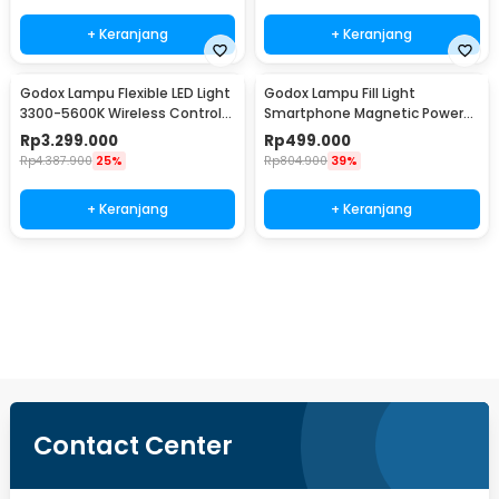
+ Keranjang
+ Keranjang
Godox Lampu Flexible LED Light
Godox Lampu Fill Light
3300-5600K Wireless Control
Smartphone Magnetic Power
150W - FL150S
Bank RGBW 4900mAh - MA5R
Rp
3.299.000
Rp
499.000
Rp
4.387.900
25%
Rp
804.900
39%
+ Keranjang
+ Keranjang
Beli Sekarang
Contact Center