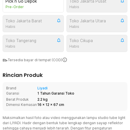
Pick n Go Depok
Toko Jakarta Pusat
Pre-Order
Habis
Toko Jakarta Barat
Toko Jakarta Utara
Habis
Habis
Toko Tangerang
Toko Cikupa
Habis
Habis
Tersedia bayar di tempat (COD)
Rincian Produk
Brand
Liyadi
Garansi
1 Tahun Garansi Toko
Berat Produk
2.2 kg
Dimensi Kemasan
16
x
12
x
67
cm
Maksimalkan hasil foto atau video menggunakan lampu studio tube light
dari LIYADI. Hadir dengan bentuk tube lengkap dengan sayap reflektor
sehingga cahaya menjadi lebih terarah. Dengan fitur pengaturan