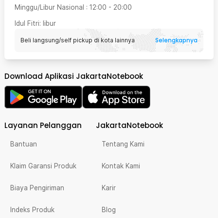
Minggu/Libur Nasional
:
12:00
-
20:00
Idul Fitri
: libur
Selengkapnya
Beli langsung/self pickup di kota lainnya
Download Aplikasi JakartaNotebook
Layanan Pelanggan
JakartaNotebook
Bantuan
Tentang Kami
Klaim Garansi Produk
Kontak Kami
Biaya Pengiriman
Karir
Indeks Produk
Blog