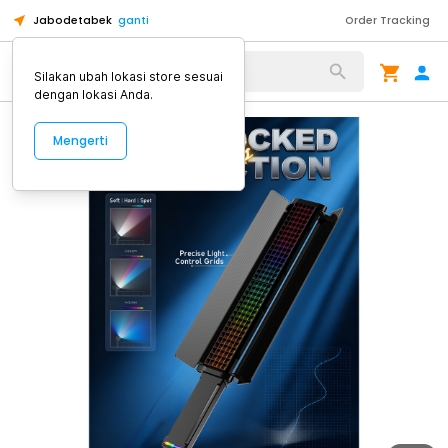
Jabodetabek
ganti
Order Tracking
Alat Kopi
Silakan ubah lokasi store sesuai
dengan lokasi Anda.
Mengerti