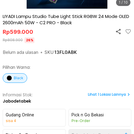
1 / 10
LIYADI Lampu Studio Tube Light Stick RGBW 24 Mode OLED
2600mAh 50W - C2 PRO
-
Black
Rp
599.000
Rp
808.900
26
%
Belum ada ulasan
•
SKU
13FL0ABK
Pilihan Warna:
Black
Lihat
1
Lokasi Lainnya
Informasi Stok:
Jabodetabek
Gudang Online
Pick n Go Bekasi
sisa
4
Pre-Order