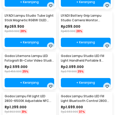
+ Keranjang
+ Keranjang
LIYADI Lampu Studio Tube Light
LIYADI Battery Grip Lampu
Stick Magnetic RGBW OLED
Studio Camera Monitor
5200mAh 12W - LM42
Smartphone 20800mAh - P77
Rp
269.900
Rp
299.000
Rp
369.900
28%
Rp
409.900
28%
+ Keranjang
+ Keranjang
Godox Litemons Lampu LED
Godox Lampu Studio LED Fill
Fotografi Bi-Color Video Studio
Light Handheld Portable 8
6500K 190W - LA150Bi
Mode 5600K 60W - ML60
Rp
2.599.000
Rp
2.099.000
Rp
3.456.900
25%
Rp
2.791.900
25%
+ Keranjang
+ Keranjang
Godox Lampu Fill Light LED
Godox Lampu Studio LED Fill
2800-6500K Adjustable NFC
Light Bluetooth Control 2800-
45W with APP - P260C Pro
6500K 70W - ML60IIBI
Rp
1.299.000
Rp
1.699.000
Rp
1.863.900
31%
Rp
2.683.900
37%