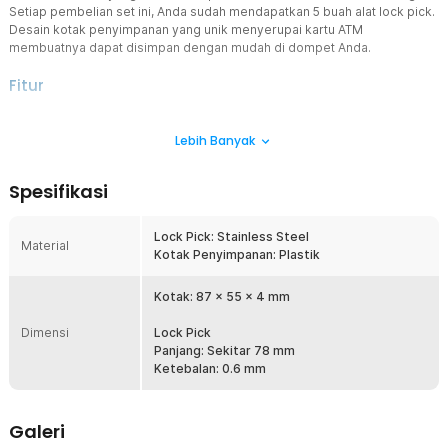
Setiap pembelian set ini, Anda sudah mendapatkan 5 buah alat lock pick.
Desain kotak penyimpanan yang unik menyerupai kartu ATM
membuatnya dapat disimpan dengan mudah di dompet Anda.
Fitur
Set Lock Pick atau Pembuka Gembok
Lebih Banyak
Kotak ini berisi set peralatan untuk membobol paksa gembok pintu
yang digunakan saat keadaan darurat, yaitu gembok yang tidak
dapat dibuka oleh kunci karena satu dan lain hal. Anda juga dapat
Spesifikasi
belajar cara membuka gembok pintu dengan menggunakan set
lockpick ini.
Lock Pick: Stainless Steel
Desain Unik dan Minimalis
Material
Kotak Penyimpanan: Plastik
Desain kotak penyimpanan lockpick memiliki bentuk menyerupai
kartu ATM sehingga dapat diletakkan di dalam dompet dan dibawa
ke mana saja Anda berpergian. Ukurannya yang ringkas
Kotak: 87 x 55 x 4 mm
membuatnya bisa Anda bawa dengan mudah.
Dimensi
Lock Pick
Bahan Stainless Steel
Panjang: Sekitar 78 mm
Lockpick terbuat dari stainless steel sehigga tidak mudah patah
Ketebalan: 0.6 mm
saat digunakan untuk membobol gembok. Sementara kotak
penyimpanan terbuat dari plastik yang kuat agar dapat menjaga
lockpick agar tetap aman.
Galeri