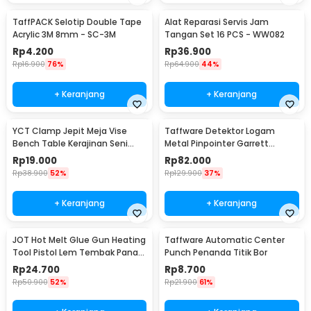
TaffPACK Selotip Double Tape
Alat Reparasi Servis Jam
Acrylic 3M 8mm - SC-3M
Tangan Set 16 PCS - WW082
Rp
4.200
Rp
36.900
Rp
16.900
76%
Rp
64.900
44%
+ Keranjang
+ Keranjang
YCT Clamp Jepit Meja Vise
Taffware Detektor Logam
Bench Table Kerajinan Seni
Metal Pinpointer Garrett
Perhiasan 25mm - QST
Waterproof - 1166000
Rp
19.000
Rp
82.000
Rp
38.900
52%
Rp
129.900
37%
+ Keranjang
+ Keranjang
JOT Hot Melt Glue Gun Heating
Taffware Automatic Center
Tool Pistol Lem Tembak Panas
Punch Penanda Titik Bor
20W - QT-302
Rp
24.700
Rp
8.700
Rp
50.900
52%
Rp
21.900
61%