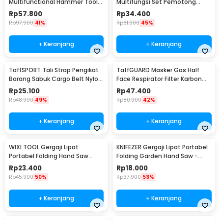
Multifunctional Hammer Tool
Multifungsi Set Pemotong
for Camping Survival - WL-
Kayu Besi
Rp
57.800
Rp
34.400
9003
Rp
97.900
41%
Rp
61.900
45%
+ Keranjang
+ Keranjang
TaffSPORT Tali Strap Pengikat
TaffGUARD Masker Gas Half
Barang Sabuk Cargo Belt Nylon
Face Respirator Filter Karbon
5M - XR2
Aktif KN95 - 6200
Rp
25.100
Rp
47.400
Rp
48.900
49%
Rp
80.900
42%
+ Keranjang
+ Keranjang
WIXI TOOL Gergaji Lipat
KNIFEZER Gergaji Lipat Portabel
Portabel Folding Hand Saw
Folding Garden Hand Saw -
39cm - JSZ-002
LA145
Rp
23.400
Rp
18.000
Rp
45.900
50%
Rp
37.900
53%
+ Keranjang
+ Keranjang