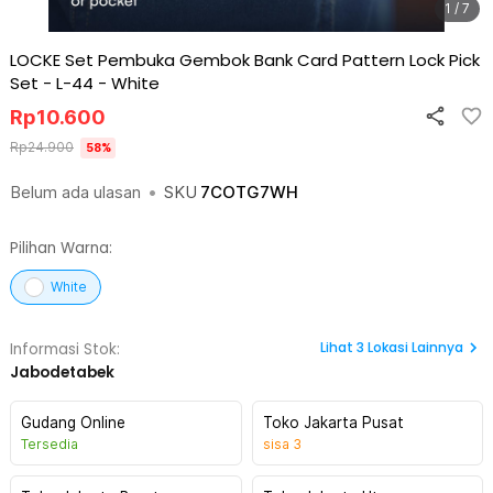
1 / 7
LOCKE Set Pembuka Gembok Bank Card Pattern Lock Pick
Set - L-44
-
White
Rp
10.600
Rp
24.900
58
%
Belum ada ulasan
•
SKU
7COTG7WH
Pilihan Warna:
White
Lihat
3
Lokasi Lainnya
Informasi Stok:
Jabodetabek
Gudang Online
Toko Jakarta Pusat
Tersedia
sisa
3