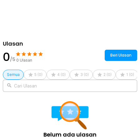
Kelengkapan Produk
Rincian yang Anda dapatkan untuk pembelian produk ini:
1 x LOCKE Set Pembuka Gembok Bank Card Pattern Lock Pick
Set - L-44
1 x Kotak Penyimpanan
Ulasan
0
Beri Ulasan
/5
0
Ulasan
Semua
5
(
0
)
4
(
0
)
3
(
0
)
2
(
0
)
1
(
0
)
Cari Ulasan
Belum ada ulasan