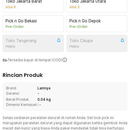
Toko Jakarta Barat
Toko Jakarta Utara
sisa
4
sisa
3
Pick n Go Bekasi
Pick n Go Depok
Pre-Order
Pre-Order
Toko Tangerang
Toko Cikupa
Habis
Habis
Tersedia bayar di tempat (COD)
Rincian Produk
Brand
Lainnya
Garansi
-
Berat Produk
0.04 kg
Dimensi Kemasan
: -
Selalu sediakan peralatan darurat di rumah Anda. Set lock pick ini
merupakan peralatan darurat yang dapat digunakan ketika gembok Anda
macet dan kunci yang biasa Anda pakai mendadak tidak bisa berfungsi.