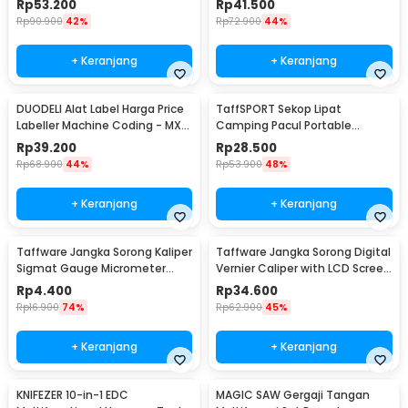
Rp
53.200
Rp
41.500
Rp
90.900
42%
Rp
72.900
44%
+ Keranjang
+ Keranjang
DUODELI Alat Label Harga Price
TaffSPORT Sekop Lipat
Labeller Machine Coding - MX-
Camping Pacul Portable
5500
Tactical Survival 40cm - 101
Rp
39.200
Rp
28.500
Rp
68.900
44%
Rp
53.900
48%
+ Keranjang
+ Keranjang
Taffware Jangka Sorong Kaliper
Taffware Jangka Sorong Digital
Sigmat Gauge Micrometer
Vernier Caliper with LCD Screen
150mm - QST-600
150mm - JIGO-150
Rp
4.400
Rp
34.600
Rp
16.900
74%
Rp
62.900
45%
+ Keranjang
+ Keranjang
KNIFEZER 10-in-1 EDC
MAGIC SAW Gergaji Tangan