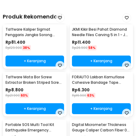
Produk Rekomendasi
Taffware Kaliper Sigmat
JKMI Kikir Besi Pahat Diamond
Penggaris Jangka Sorong
Needle Files Carving 5 in 1 - JM-
Digital LCD 150mm - SH20
FL1-1
Rp
81.400
Rp
11.400
Rp
129.900
38%
Rp
26.900
58%
+ Keranjang
+ Keranjang
Taffware Mata Bor Screw
FORAUTO Lakban Kamuflase
Extractor Broken Striped Screw
Cohesive Bandage Tape
Remover 4 PCS - S2
Hunting 4.5M 50mm - H10
Rp
8.800
Rp
6.300
Rp
21.900
60%
Rp
16.900
63%
+ Keranjang
+ Keranjang
Portable SOS Multi Tool Kit
Digital Micrometer Thickness
Earthquake Emergency
Gauge Caliper Carbon Fiber 0-
Outdoor Survival - JT21
12.7mm - TDT25