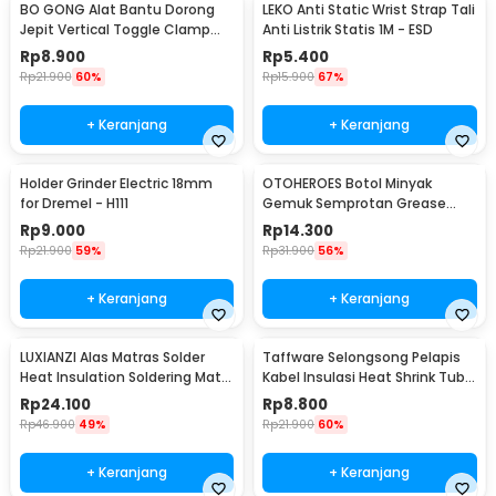
BO GONG Alat Bantu Dorong
LEKO Anti Static Wrist Strap Tali
Jepit Vertical Toggle Clamp
Anti Listrik Statis 1M - ESD
Hold Down Handle - GH-13009
Rp
8.900
Rp
5.400
Rp
21.900
60%
Rp
15.900
67%
+ Keranjang
+ Keranjang
Holder Grinder Electric 18mm
OTOHEROES Botol Minyak
for Dremel - H111
Gemuk Semprotan Grease
Gun 250ml - Q001
Rp
9.000
Rp
14.300
Rp
21.900
59%
Rp
31.900
56%
+ Keranjang
+ Keranjang
LUXIANZI Alas Matras Solder
Taffware Selongsong Pelapis
Heat Insulation Soldering Mat
Kabel Insulasi Heat Shrink Tube
340x230mm - S-120B
127 PCS - RSG-AHZ
Rp
24.100
Rp
8.800
Rp
46.900
49%
Rp
21.900
60%
+ Keranjang
+ Keranjang