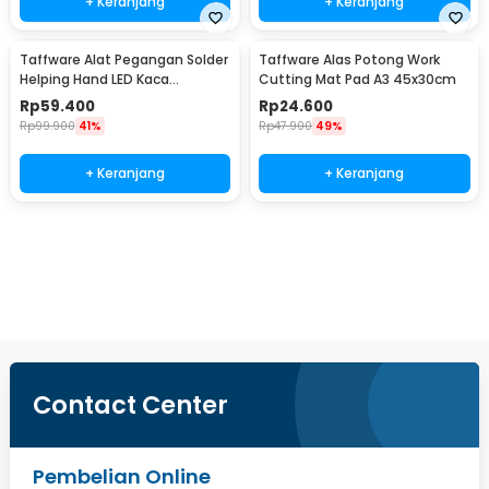
+ Keranjang
+ Keranjang
Taffware Alat Pegangan Solder
Taffware Alas Potong Work
Helping Hand LED Kaca
Cutting Mat Pad A3 45x30cm
Pembesar 3.5X - TE-801
Rp
59.400
Rp
24.600
Rp
99.900
41%
Rp
47.900
49%
+ Keranjang
+ Keranjang
Beli Sekarang
Contact Center
Pembelian Online