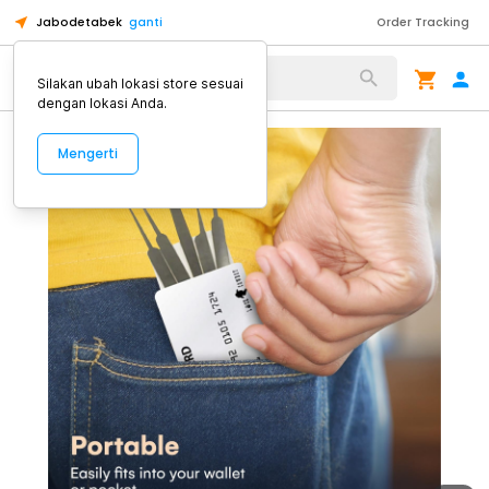
Jabodetabek
ganti
Order Tracking
Alat Kopi
Silakan ubah lokasi store sesuai
dengan lokasi Anda.
Mengerti