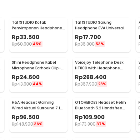
TaffSTUDIO Kotak
TaffSTUDIO Sarung
Penyimpanan Headphone
Headphone EVA Universal
Hard Shell Waterproof Case
Carrying Hard Case
Rp
33.500
Rp
17.700
- PH-HE1
19x14x8cm - RV77
Rp
60.900
Rp
36.900
45%
53%
Shini Headphone Kabel
Voicejoy Telephone Desk
p
Microphone Earhook Clip-
HT800 with Headphone
on Sporty Jack 3.5mm -
Call Center VH500
Rp
24.600
Rp
268.400
SN360
Rp
43.900
Rp
367.900
44%
28%
H&A Headset Gaming
OTOHEROES Headset Helm
r
Wired Virtual Surround 7.1
Bluetooth 5.2 Handsfree
RGB USB 2 Jack 3.5 mm -
Call Music IPX6 500mAh -
Rp
96.500
Rp
109.900
G58
BT-12
Rp
148.900
Rp
173.900
36%
37%