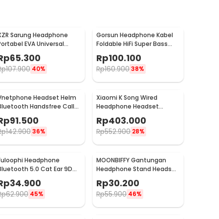
XZR Sarung Headphone
Gorsun Headphone Kabel
Portabel EVA Universal
Foldable HiFi Super Bass
Carrying Case - XZ24
Driver 40mm Jack 3.5mm -
Rp
65.300
Rp
100.100
GS-778
Rp
107.900
Rp
160.900
40%
38%
Vnetphone Headset Helm
Xiaomi K Song Wired
Bluetooth Handsfree Call
Headphone Headset
Music Motor 180mAh - BT8
Karaoke with Mic
Rp
91.500
Rp
403.000
Rp
142.900
Rp
552.900
36%
28%
Fuloophi Headphone
MOONBIFFY Gantungan
Bluetooth 5.0 Cat Ear 9D
Headphone Stand Headset
Sound Foldable 150mAh -
Holder Minimalist Bracket -
Rp
34.900
Rp
30.200
P47M
Z6
Rp
62.900
Rp
55.900
45%
46%