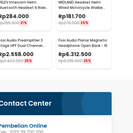
VELEV Intercom Helm
MIDLAND Headset Helm
Bluetooth Headset 6 Riders
Wired Motorcycle Walkie
Call IPX6 1000mAh - D2-6X
Talkie 2 Pin ANC - MD2
Rp
284.000
Rp
181.700
Rp
355.900
Rp
276.900
21%
35%
Fosi Audio Preamplifier 3
Fosi Audio Planar Magnetic
Stage HPF Dual Channel
Headphone Open Back - I5
Preamp with Remote - ZP3
Rp
2.558.000
Rp
6.312.500
Rp
3.402.900
Rp
8.395.900
25%
25%
Contact Center
Pembelian Online
Telp : (021) 39 700 200