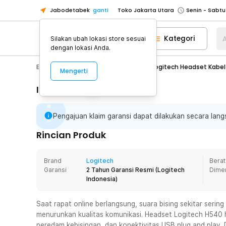
Jabodetabek
ganti
Toko Jakarta Utara
Toko Tangerang
Kategori
A
Silakan ubah lokasi store sesuai
Toko Cikupa
dengan lokasi Anda.
Pick n Go Jakarta Barat
Senin - J
Electronic
Audio
Headset
Logitech Headset Kabel 
Mengerti
Pick n Go Bekasi
Senin - Jumat (08
Pick n Go Depok
Senin - Jumat (08
Informasi Penting
Toko Jakarta Pusat
Senin - Sabtu
Pengajuan klaim garansi dapat dilakukan secara langs
Toko Jakarta Barat
Senin - Sabtu
Toko Jakarta Utara
Rincian Produk
Toko Tangerang
Brand
Logitech
Berat
Toko Cikupa
Garansi
2 Tahun Garansi Resmi
(
Logitech
Dime
Pick n Go Jakarta Barat
Senin - J
Indonesia
)
Pick n Go Bekasi
Senin - Jumat (08
Saat rapat online berlangsung, suara bising sekitar serin
Pick n Go Depok
Senin - Jumat (08
menurunkan kualitas komunikasi. Headset Logitech H540 ha
peredam kebisingan, dan konektivitas USB plug and play.