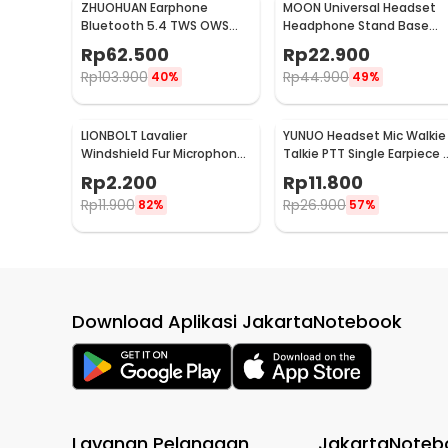
ZHUOHUAN Earphone
MOON Universal Headset
Bluetooth 5.4 TWS OWS
Headphone Stand Base
Open Ear Clip HiFi Surround
Holder Display - M-23
Rp
62.500
Rp
22.900
- JS352
Rp
103.900
Rp
44.900
40%
49%
LIONBOLT Lavalier
YUNUO Headset Mic Walkie
Windshield Fur Microphone
Talkie PTT Single Earpiece 
Cover 0.5cm - L50
Pin Baofeng - ABX0
Rp
2.200
Rp
11.800
Rp
11.900
Rp
26.900
82%
57%
Download Aplikasi JakartaNotebook
Layanan Pelanggan
JakartaNoteb