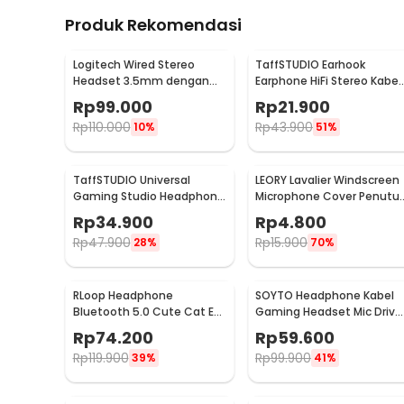
Produk Rekomendasi
Logitech Wired Stereo
TaffSTUDIO Earhook
Headset 3.5mm dengan
Earphone HiFi Stereo Kabel
Mikrofon Flexible - H111
Braided Jack 3.5mm 1.2M -
Rp
99.000
Rp
21.900
MDR-Q940
Rp
110.000
Rp
43.900
10%
51%
TaffSTUDIO Universal
LEORY Lavalier Windscreen
Gaming Studio Headphone
Microphone Cover Penutu
Stand Hanger Bracket - NB-
Busa Mikrofon - LE1
Rp
34.900
Rp
4.800
Z3
Rp
47.900
Rp
15.900
28%
70%
RLoop Headphone
SOYTO Headphone Kabel
Bluetooth 5.0 Cute Cat Ear
Gaming Headset Mic Drive
LED RGB TF Port 400mAh -
40mm Jack 3.5mm -
Rp
74.200
Rp
59.600
LX-B39A
GM003
Rp
119.900
Rp
99.900
39%
41%