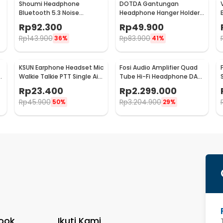
Shoumi Headphone
DOTDA Gantungan
Bluetooth 5.3 Noise
Headphone Hanger Holder
Reduction Foldable
Clamp Charging Port USB
Rp
92.300
Rp
49.900
400mAh - DR-03
Type C - DT5
Rp
143.900
Rp
83.900
36%
41%
KSUN Earphone Headset Mic
Fosi Audio Amplifier Quad
2
Walkie Talkie PTT Single Air
Tube Hi-Fi Headphone DAC
Duct 1 Pin - K15
with Volume Knob - GR70
Rp
23.400
Rp
2.299.000
Rp
45.900
Rp
3.204.900
50%
29%
ook
Ikuti Kami