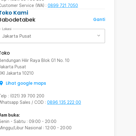
Customer Service (WA) :
0899 721 7050
Toko Kami
Jabodetabek
Ganti
Lokasi
Jakarta Pusat
Toko
Bendungan Hilir Raya Blok G1 No. 10
Jakarta Pusat
DKI Jakarta
10210
Lihat google maps
Telp
:
(021) 39 700 200
Whatsapp Sales / COD
:
0896 135 222 00
Jam buka:
Senin - Sabtu
:
09:00
-
20:00
Minggu/Libur Nasional
:
12:00
-
20:00