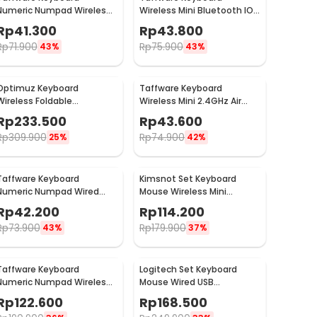
Numeric Numpad Wireless
Wireless Mini Bluetooth IOS
Mini 2.4GHz Scissor Switch
Android Rechargeable -
Rp
41.300
Rp
43.800
 i120
KM78D
Rp
71.900
Rp
75.900
43%
43%
Optimuz Keyboard
Taffware Keyboard
Wireless Foldable
Wireless Mini 2.4GHz Air
Bluetooth 3.0 Touchpad -
Mouse RGB Touchpad - I8
Rp
233.500
Rp
43.600
B033
Rp
309.900
Rp
74.900
25%
42%
Taffware Keyboard
Kimsnot Set Keyboard
Numeric Numpad Wired
Mouse Wireless Mini
USB - 525
Portable 2.4GHz Ergonomic
Rp
42.200
Rp
114.200
- JP106
Rp
73.900
Rp
179.900
43%
37%
Taffware Keyboard
Logitech Set Keyboard
Numeric Numpad Wireless
Mouse Wired USB
2.4GHz - R57
Ergonomic - MK120
Rp
122.600
Rp
168.500