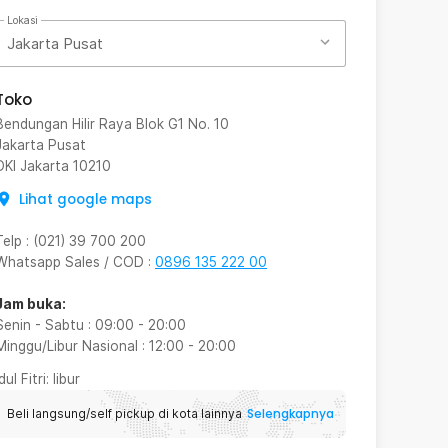
Lokasi
Jakarta Pusat
Toko
Bendungan Hilir Raya Blok G1 No. 10
Jakarta Pusat
DKI Jakarta
10210
Lihat google maps
Telp
:
(021) 39 700 200
Whatsapp Sales / COD
:
0896 135 222 00
Jam buka:
Senin - Sabtu
:
09:00
-
20:00
Minggu/Libur Nasional
:
12:00
-
20:00
Idul Fitri
: libur
Selengkapnya
Beli langsung/self pickup di kota lainnya