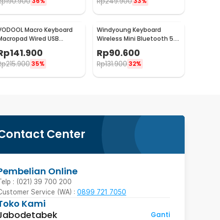
Rp
190.900
Rp
249.900
36%
33%
VODOOL Macro Keyboard
Windyoung Keyboard
Macropad Wired USB
Wireless Mini Bluetooth 5.0
Mechanical Gaming
Touchpad Rechargeable -
Rp
141.900
Rp
90.600
Shortcut - VD6R
WD21
Rp
215.900
Rp
131.900
35%
32%
Contact Center
Pembelian Online
Telp : (021) 39 700 200
Customer Service (WA) :
0899 721 7050
Toko Kami
Jabodetabek
Ganti