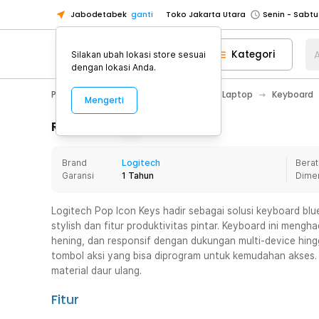
Jabodetabek
ganti
Toko Jakarta Utara
Toko Tangerang
Kategori
A
Silakan ubah lokasi store sesuai
Toko Cikupa
dengan lokasi Anda.
Pick n Go Jakarta Barat
Senin - J
PC & Laptop
Aksesoris Komputer & Laptop
Keyboard
Mengerti
Pick n Go Bekasi
Senin - Jumat (08
Pick n Go Depok
Senin - Jumat (08
Rincian Produk
Toko Jakarta Pusat
Senin - Sabtu
Brand
Logitech
Berat
Toko Jakarta Barat
Senin - Sabtu
Garansi
1 Tahun
Dime
Toko Jakarta Utara
Toko Tangerang
Logitech Pop Icon Keys hadir sebagai solusi keyboard bl
stylish dan fitur produktivitas pintar. Keyboard ini men
Toko Cikupa
hening, dan responsif dengan dukungan multi-device hin
Pick n Go Jakarta Barat
Senin - J
tombol aksi yang bisa diprogram untuk kemudahan akses
material daur ulang.
Pick n Go Bekasi
Senin - Jumat (08
Pick n Go Depok
Senin - Jumat (08
Fitur