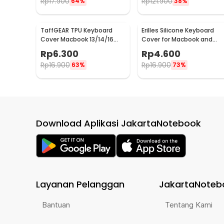
Rp
17.900
Rp
121.900
64%
38%
TaffGEAR TPU Keyboard
Erilles Silicone Keyboard
Cover Macbook 13/14/16
Cover for Macbook and
Inch A2442 A2485 A2681 -
Windows Laptop 13-14 Inch
Rp
6.300
Rp
4.600
LK20
- H5
Rp
16.900
Rp
16.900
63%
73%
Download Aplikasi JakartaNotebook
Layanan Pelanggan
JakartaNoteb
Bantuan
Tentang Kami