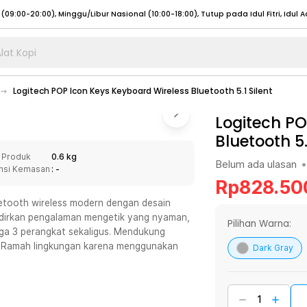
lat Kopi
umat (07:00 - 20:00), Sabtu - Minggu (08:00 - 20:00), Tutup pada Idul Fitri
Sele
Logitech POP Icon Keys Keyboard Wireless Bluetooth 5.1 Silent
:00 - 20:00), Sabtu - Minggu/ Libur Nasional (08:00 - 17:00)
Selengkapnya
:00 - 20:00), Sabtu - Minggu/ Libur Nasional (08:00 - 17:00)
Logitech PO
Selengkapnya
Bluetooth 5.
 (09:00-20:00), Minggu/Libur Nasional (12:00-20:00), Tutup pada Idul Fitri
Sele
 Produk
0.6 kg
 (09:00-20:00), Minggu/Libur Nasional (12:00-20:00), Tutup pada Idul Fitri
Sele
Belum ada ulasan
•
nsi Kemasan
: -
Rp
828.50
uetooth wireless modern dengan desain
ghadirkan pengalaman mengetik yang nyaman,
Pilihan Warna:
gga 3 perangkat sekaligus. Mendukung
umat (07:00 - 20:00), Sabtu - Minggu (08:00 - 20:00), Tutup pada Idul Fitri
Sele
. Ramah lingkungan karena menggunakan
Dark Gray
:00 - 20:00), Sabtu - Minggu/ Libur Nasional (08:00 - 17:00)
Selengkapnya
:00 - 20:00), Sabtu - Minggu/ Libur Nasional (08:00 - 17:00)
Selengkapnya