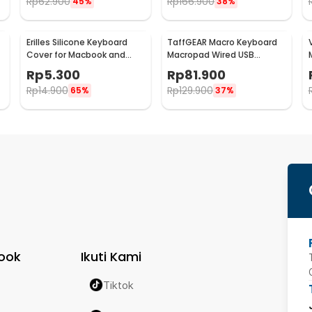
Rp
62.900
Rp
166.900
45%
38%
Erilles Silicone Keyboard
TaffGEAR Macro Keyboard
Cover for Macbook and
Macropad Wired USB
Windows Laptop 15-17 Inch
Mechanical Gaming
Rp
5.300
Rp
81.900
- H5
Shortcut - VD3
Rp
14.900
Rp
129.900
65%
37%
ook
Ikuti Kami
Tiktok