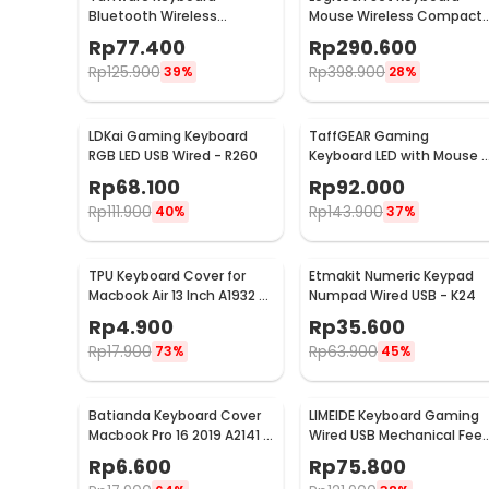
Bluetooth Wireless
Mouse Wireless Compact
Portable iOS Android
Size Splash Proof 2.4GHz -
Rp
77.400
Rp
290.600
Windows PC - BK3001
MK220
Rp
125.900
Rp
398.900
39%
28%
LDKai Gaming Keyboard
TaffGEAR Gaming
RGB LED USB Wired - R260
Keyboard LED with Mouse -
832
Rp
68.100
Rp
92.000
Rp
111.900
Rp
143.900
40%
37%
TPU Keyboard Cover for
Etmakit Numeric Keypad
Macbook Air 13 Inch A1932 -
Numpad Wired USB - K24
4WC3P
Rp
4.900
Rp
35.600
Rp
17.900
Rp
63.900
73%
45%
Batianda Keyboard Cover
LIMEIDE Keyboard Gaming
Macbook Pro 16 2019 A2141 &
Wired USB Mechanical Feel
13 2020 A2289 - LK19
RGB 104 Key - GTX300
Rp
6.600
Rp
75.800