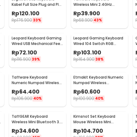
Kabel Full Size Plug and Play
Wireless Mini 2.4GHz
- K120
1020mAh with Touchpad Air
Rp
120.100
Rp
39.900
Mouse - i8
-
Rp
176.900
Rp
68.900
33%
43%
Leopard Keyboard Gaming
Leopard Gaming Keyboard
Wired USB Mechanical Feel
Wired 104 Switch RGB
RGB LED 104 Keys - G20
Backlight - G700
Rp
72.100
Rp
103.100
Rp
116.900
Rp
164.900
39%
38%
Taffware Keyboard
Etmakit Keyboard Numeric
Numeric Numpad Wireless
Numpad Wireless
Bluetooth Soft Switch
Mechanical 2.4GHz - 525
Rp
64.400
Rp
60.600
Keypad - E094BT
Rp
106.900
Rp
100.900
40%
40%
TaffGEAR Keyboard
Kimsnot Set Keyboard
Wireless Mini Bluetooth 3.0
Mouse Wireless Mini
Rechargeable - JP100
Portable 2.4GHz Ergonomic
Rp
34.600
Rp
104.700
- KM-911