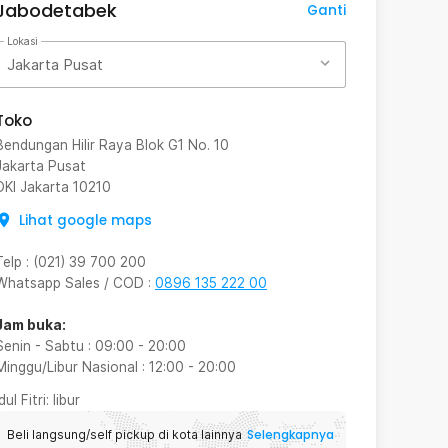
Jabodetabek
Ganti
Lokasi
Jakarta Pusat
Toko
Bendungan Hilir Raya Blok G1 No. 10
Jakarta Pusat
DKI Jakarta
10210
Lihat google maps
Telp
:
(021) 39 700 200
Whatsapp Sales / COD
:
0896 135 222 00
Jam buka:
Senin - Sabtu
:
09:00
-
20:00
Minggu/Libur Nasional
:
12:00
-
20:00
Idul Fitri
: libur
Selengkapnya
Beli langsung/self pickup di kota lainnya