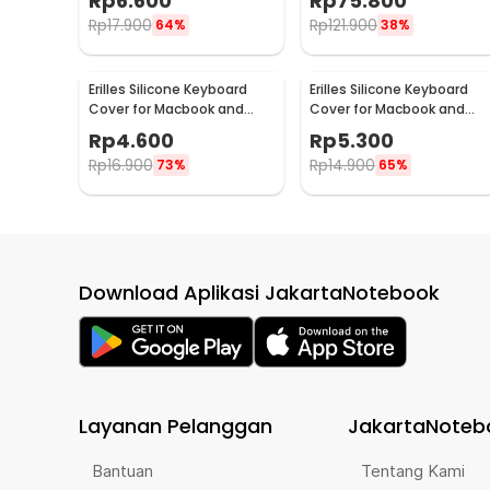
Rp
6.600
Rp
75.800
Rp
17.900
Rp
121.900
64%
38%
Erilles Silicone Keyboard
Erilles Silicone Keyboard
Cover for Macbook and
Cover for Macbook and
Windows Laptop 13-14 Inch
Windows Laptop 15-17 Inch
Rp
4.600
Rp
5.300
- H5
- H5
Rp
16.900
Rp
14.900
73%
65%
Download Aplikasi JakartaNotebook
Layanan Pelanggan
JakartaNoteb
Bantuan
Tentang Kami