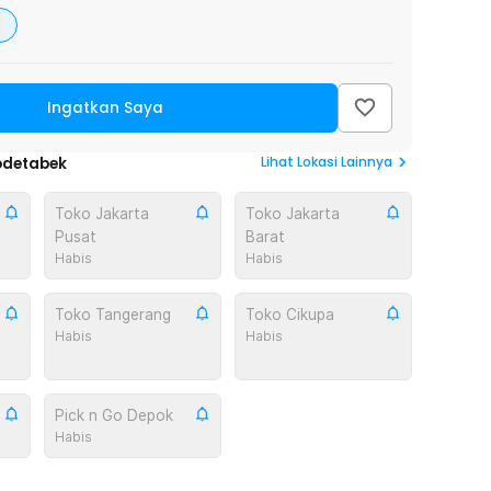
Ingatkan Saya
Lihat
Lokasi Lainnya
odetabek
Toko Jakarta
Toko Jakarta
Pusat
Barat
Habis
Habis
Toko Tangerang
Toko Cikupa
Habis
Habis
Pick n Go Depok
Habis