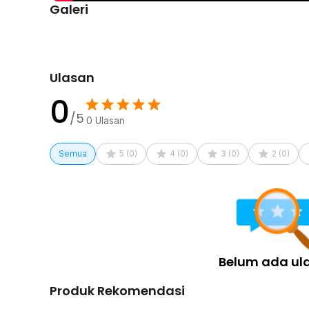
Galeri
Ulasan
0
/5
0
Ulasan
Semua
5
(
0
)
4
(
0
)
3
(
0
)
2
(
0
)
Belum ada ul
Produk Rekomendasi