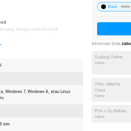
Black
Habis
pad
e lengkap dengan numpad untuk
-profile memberikan pengalaman
sebagai keyboard kerja harian di kantor
Informasi Stok:
Jab
Gudang Online
Habis
tuk penggunaan jangka panjang tanpa
l
i kenyamanan tangan pengguna. Ideal
if.
Toko Jakarta
Utara
 umur tombol hingga 10 juta kali tekan.
a, Windows 7, Windows 8, atau Linux
Habis
penurunan performa. Cocok untuk Anda
aru
Pick n Go Bekasi
Habis
embantu mengurangi risiko kerusakan
.5 mm
 tidak langsung merusak komponen