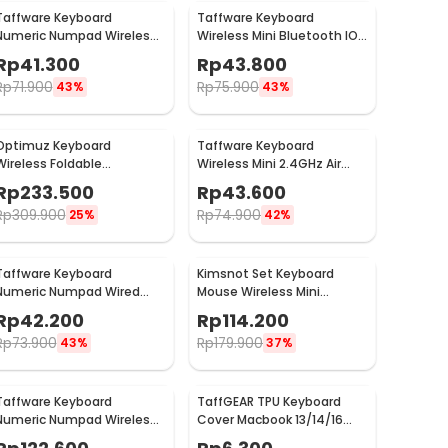
Taffware Keyboard
Taffware Keyboard
Numeric Numpad Wireless
Wireless Mini Bluetooth IOS
Mini 2.4GHz Scissor Switch
Android Rechargeable -
Rp
41.300
Rp
43.800
 i120
KM78D
Rp
71.900
Rp
75.900
43%
43%
Optimuz Keyboard
Taffware Keyboard
Wireless Foldable
Wireless Mini 2.4GHz Air
Bluetooth 3.0 Touchpad -
Mouse RGB Touchpad - I8
Rp
233.500
Rp
43.600
B033
Rp
309.900
Rp
74.900
25%
42%
Taffware Keyboard
Kimsnot Set Keyboard
Numeric Numpad Wired
Mouse Wireless Mini
USB - 525
Portable 2.4GHz Ergonomic
Rp
42.200
Rp
114.200
- JP106
Rp
73.900
Rp
179.900
43%
37%
Taffware Keyboard
TaffGEAR TPU Keyboard
Numeric Numpad Wireless
Cover Macbook 13/14/16
2.4GHz - R57
Inch A2442 A2485 A2681 -