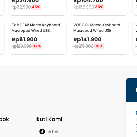
Rp
34.600
Rp
104.700
- KM-911
Rp
62.900
Rp
166.900
45%
38%
TaffGEAR Macro Keyboard
VODOOL Macro Keyboard
Macropad Wired USB
Macropad Wired USB
Mechanical Gaming
Mechanical Gaming
Rp
81.900
Rp
141.900
Shortcut - VD3
Shortcut - VD6R
Rp
129.900
Rp
215.900
37%
35%
ook
Ikuti Kami
Tiktok