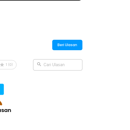
Beri Ulasan
1
(
0
)
Cari Ulasan
asan