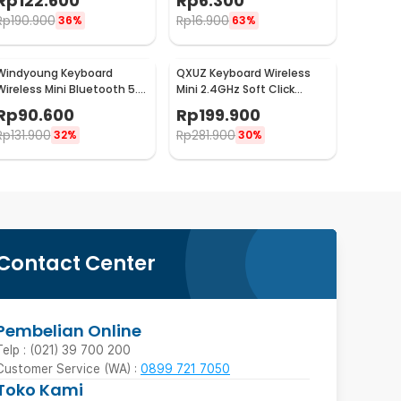
Rp
122.600
Rp
6.300
LK20
Rp
190.900
Rp
16.900
36%
63%
Windyoung Keyboard
QXUZ Keyboard Wireless
Wireless Mini Bluetooth 5.0
Mini 2.4GHz Soft Click
Touchpad Rechargeable -
dengan Touchpad - JP136G
Rp
90.600
Rp
199.900
WD21
Rp
131.900
Rp
281.900
32%
30%
Contact Center
Pembelian Online
Telp : (021) 39 700 200
Customer Service (WA) :
0899 721 7050
Toko Kami