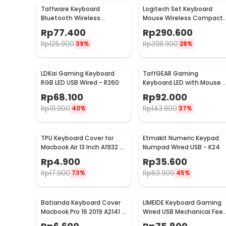
Taffware Keyboard
Logitech Set Keyboard
Bluetooth Wireless
Mouse Wireless Compact
Portable iOS Android
Size Splash Proof 2.4GHz -
Rp
77.400
Rp
290.600
Windows PC - BK3001
MK220
Rp
125.900
Rp
398.900
39%
28%
LDKai Gaming Keyboard
TaffGEAR Gaming
RGB LED USB Wired - R260
Keyboard LED with Mouse -
832
Rp
68.100
Rp
92.000
Rp
111.900
Rp
143.900
40%
37%
TPU Keyboard Cover for
Etmakit Numeric Keypad
Macbook Air 13 Inch A1932 -
Numpad Wired USB - K24
4WC3P
Rp
4.900
Rp
35.600
Rp
17.900
Rp
63.900
73%
45%
Batianda Keyboard Cover
LIMEIDE Keyboard Gaming
Macbook Pro 16 2019 A2141 &
Wired USB Mechanical Feel
13 2020 A2289 - LK19
RGB 104 Key - GTX300