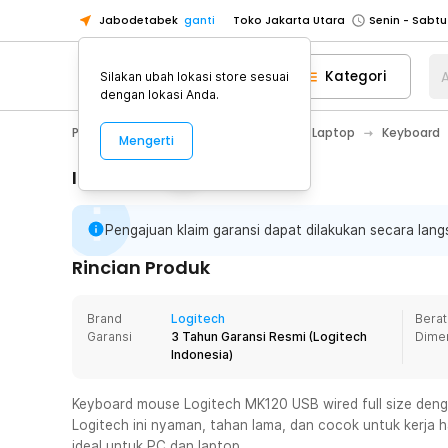
Jabodetabek
ganti
Toko Jakarta Utara
Toko Tangerang
Kategori
A
Silakan ubah lokasi store sesuai
Toko Cikupa
dengan lokasi Anda.
Pick n Go Jakarta Barat
Senin - J
PC & Laptop
Aksesoris Komputer & Laptop
Keyboard
Mengerti
Pick n Go Bekasi
Senin - Jumat (08
Pick n Go Depok
Senin - Jumat (08
Informasi Penting
Toko Jakarta Pusat
Senin - Sabtu
Pengajuan klaim garansi dapat dilakukan secara langs
Toko Jakarta Barat
Senin - Sabtu
Toko Jakarta Utara
Rincian Produk
Toko Tangerang
Brand
Logitech
Berat
Toko Cikupa
Garansi
3 Tahun Garansi Resmi
(
Logitech
Dime
Pick n Go Jakarta Barat
Senin - J
Indonesia
)
Pick n Go Bekasi
Senin - Jumat (08
Keyboard mouse Logitech MK120 USB wired full size deng
Pick n Go Depok
Senin - Jumat (08
Logitech ini nyaman, tahan lama, dan cocok untuk kerja 
ideal untuk PC dan laptop.