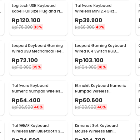
Logitech USB Keyboard
Taffware Keyboard
Kabel Full Size Plug and Play
Wireless Mini 2.4GHz
- K120
1020mAh with Touchpad Air
Rp
120.100
Rp
39.900
Mouse - i8
-
Rp
176.900
Rp
68.900
33%
43%
Leopard Keyboard Gaming
Leopard Gaming Keyboard
Wired USB Mechanical Feel
Wired 104 Switch RGB
RGB LED 104 Keys - G20
Backlight - G700
Rp
72.100
Rp
103.100
Rp
116.900
Rp
164.900
39%
38%
Taffware Keyboard
Etmakit Keyboard Numeric
Numeric Numpad Wireless
Numpad Wireless
Bluetooth Soft Switch
Mechanical 2.4GHz - 525
Rp
64.400
Rp
60.600
Keypad - E094BT
Rp
106.900
Rp
100.900
40%
40%
TaffGEAR Keyboard
Kimsnot Set Keyboard
Wireless Mini Bluetooth 3.0
Mouse Wireless Mini
Rechargeable - JP100
Portable 2.4GHz Ergonomic