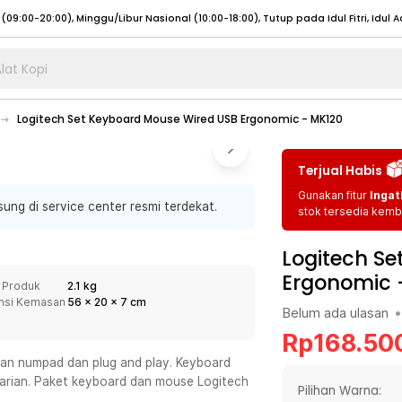
lat Kopi
umat (07:00 - 20:00), Sabtu - Minggu (08:00 - 20:00), Tutup pada Idul Fitri
Sele
Logitech Set Keyboard Mouse Wired USB Ergonomic - MK120
:00 - 20:00), Sabtu - Minggu/ Libur Nasional (08:00 - 17:00)
Selengkapnya
:00 - 20:00), Sabtu - Minggu/ Libur Nasional (08:00 - 17:00)
Selengkapnya
Terjual Habis
 (09:00-20:00), Minggu/Libur Nasional (12:00-20:00), Tutup pada Idul Fitri
Sele
Gunakan fitur
Ingat
ung di service center resmi terdekat.
 (09:00-20:00), Minggu/Libur Nasional (12:00-20:00), Tutup pada Idul Fitri
Sele
stok tersedia kemba
Logitech S
Ergonomic 
 Produk
2.1 kg
nsi Kemasan
56
x
20
x
7
cm
Belum ada ulasan
•
umat (07:00 - 20:00), Sabtu - Minggu (08:00 - 20:00), Tutup pada Idul Fitri
Sele
Rp
168.50
:00 - 20:00), Sabtu - Minggu/ Libur Nasional (08:00 - 17:00)
Selengkapnya
an numpad dan plug and play. Keyboard
:00 - 20:00), Sabtu - Minggu/ Libur Nasional (08:00 - 17:00)
Selengkapnya
harian. Paket keyboard dan mouse Logitech
Pilihan Warna: