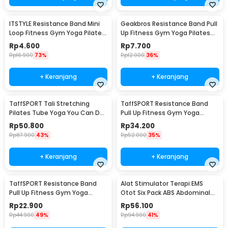
ITSTYLE Resistance Band Mini
Geakbros Resistance Band Pull
Loop Fitness Gym Yoga Pilates
Up Fitness Gym Yoga Pilates
Latex - ITS05
Karet TPR - GK-YG34
Rp
4.600
Rp
7.700
Rp
16.900
73%
Rp
12.000
36%
+ Keranjang
+ Keranjang
TaffSPORT Tali Stretching
TaffSPORT Resistance Band
Pilates Tube Yoga You Can Do
Pull Up Fitness Gym Yoga
It 11 Set - R11
Pilates Latex Size L - Y66OR
Rp
50.800
Rp
34.200
Rp
87.900
43%
Rp
52.000
35%
+ Keranjang
+ Keranjang
TaffSPORT Resistance Band
Alat Stimulator Terapi EMS
Pull Up Fitness Gym Yoga
Otot Six Pack ABS Abdominal
Pilates Latex Size M - Y66OR
Muscle - 068R2
Rp
22.900
Rp
56.100
Rp
44.900
49%
Rp
94.900
41%