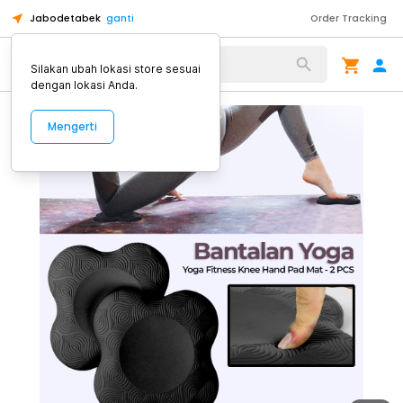
Jabodetabek
ganti
Order Tracking
Alat Kopi
Silakan ubah lokasi store sesuai
dengan lokasi Anda.
Mengerti