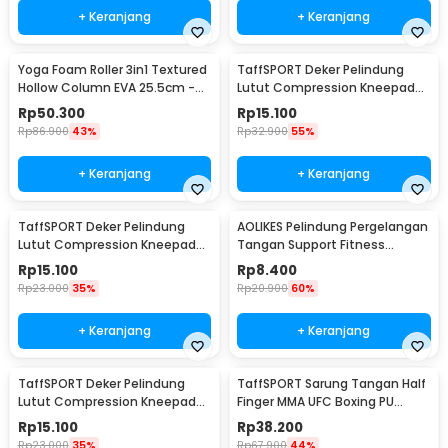
+ Keranjang
+ Keranjang
Yoga Foam Roller 3in1 Textured
TaffSPORT Deker Pelindung
Hollow Column EVA 25.5cm -
Lutut Compression Kneepad
H0031
Gym Fitness 1 PCS M - SS7
Rp
50.300
Rp
15.100
Rp
86.900
43%
Rp
32.900
55%
+ Keranjang
+ Keranjang
TaffSPORT Deker Pelindung
AOLIKES Pelindung Pergelangan
Lutut Compression Kneepad
Tangan Support Fitness
Gym Fitness 1 PCS L - SS7
Olahraga - 1526
Rp
15.100
Rp
8.400
Rp
23.000
35%
Rp
20.900
60%
+ Keranjang
+ Keranjang
TaffSPORT Deker Pelindung
TaffSPORT Sarung Tangan Half
Lutut Compression Kneepad
Finger MMA UFC Boxing PU
Gym Fitness 1 PCS XL - SS7
Leather Gloves - FE-BO0027
Rp
15.100
Rp
38.200
Rp
23.000
35%
Rp
67.900
44%