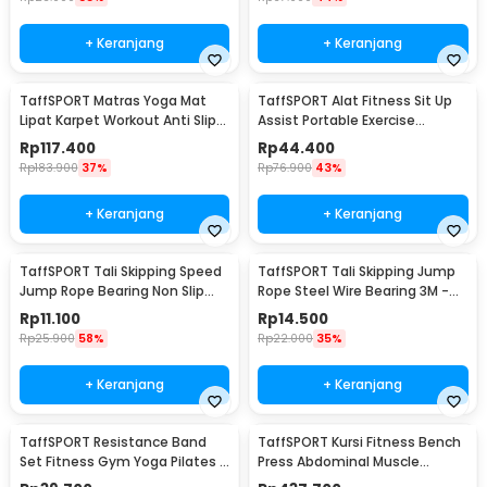
+ Keranjang
+ Keranjang
TaffSPORT Matras Yoga Mat
TaffSPORT Alat Fitness Sit Up
Lipat Karpet Workout Anti Slip
Assist Portable Exercise
TPE 183x61cm - PROlite 60
Equipment - CM001
Rp
117.400
Rp
44.400
Rp
183.900
37%
Rp
76.900
43%
+ Keranjang
+ Keranjang
TaffSPORT Tali Skipping Speed
TaffSPORT Tali Skipping Jump
Jump Rope Bearing Non Slip
Rope Steel Wire Bearing 3M -
Sports Weight - JR05
D053
Rp
11.100
Rp
14.500
Rp
25.900
58%
Rp
22.000
35%
+ Keranjang
+ Keranjang
TaffSPORT Resistance Band
TaffSPORT Kursi Fitness Bench
Set Fitness Gym Yoga Pilates 11
Press Abdominal Muscle
PCS - YR2-11
Foldable - YC-300