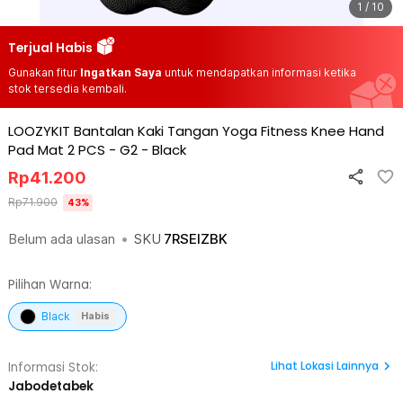
1 / 10
Terjual Habis
Gunakan fitur
Ingatkan Saya
untuk mendapatkan informasi ketika
stok tersedia kembali.
LOOZYKIT Bantalan Kaki Tangan Yoga Fitness Knee Hand
Pad Mat 2 PCS - G2
-
Black
Rp
41.200
Rp
71.900
43
%
Belum ada ulasan
•
SKU
7RSEIZBK
Pilihan Warna:
Black
Habis
Lihat
Lokasi Lainnya
Informasi Stok:
Jabodetabek