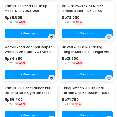
TaffSPORT Handle Push Up
VKTECH Power Wheel Alat
Model S - HY1303-006
Fitness Roller - AD-2016A
Rp
30.800
Rp
72.000
Rp
56.900
46%
Rp
116.900
39%
+ Keranjang
+ Keranjang
Matras Yoga Mat Lipat Karpet
HU WAI YUN DONG Sarung
Workout Anti Slip PVC 173x61cm
Tangan Motor Half-Finger Anti
- Q4
Slip Riding Glove L - HWYD
Rp
34.900
Rp
31.700
Rp
62.900
45%
Rp
57.900
46%
+ Keranjang
+ Keranjang
TaffSPORT Tiang Latihan Pull
Tiang Latihan Pull Up Pintu
Up Pintu Door Gym Bar Solid
Pattern Grip 62-100cm - 1604
Grip 62-100cm - HW139501
Rp
56.400
Rp
71.700
Rp
95.900
42%
Rp
111.900
36%
+ Keranjang
+ Keranjang