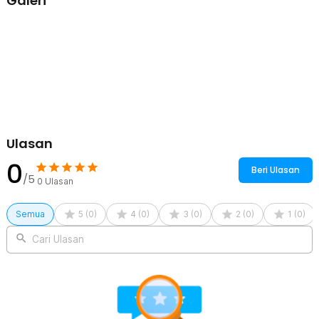
Galeri
menjadikannya awet untuk penggunaan jangka panjang.
Kelengkapan Produk
Rincian yang Anda dapatkan untuk pembelian produk ini:
2 x LOOZYKIT Bantalan Kaki Tangan Yoga Fitness Knee Hand Pad
Mat - G2
Ulasan
0
Beri Ulasan
/5
0
Ulasan
Semua
5
(
0
)
4
(
0
)
3
(
0
)
2
(
0
)
1
(
0
)
Cari Ulasan