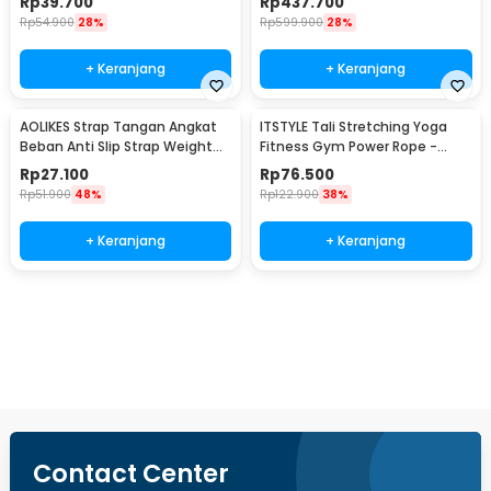
Rp
39.700
Rp
437.700
Rp
54.900
28%
Rp
599.900
28%
+ Keranjang
+ Keranjang
AOLIKES Strap Tangan Angkat
ITSTYLE Tali Stretching Yoga
Beban Anti Slip Strap Weight
Fitness Gym Power Rope -
Lifting 2 PCS - 7635
P3PRO
Rp
27.100
Rp
76.500
Rp
51.900
48%
Rp
122.900
38%
+ Keranjang
+ Keranjang
Ingatkan Saya
Contact Center