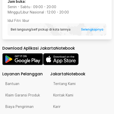
Jam buka:
Senin - Sabtu
:
09:00
-
20:00
Minggu/Libur Nasional
:
12:00
-
20:00
Idul Fitri
: libur
Selengkapnya
Beli langsung/self pickup di kota lainnya
Download Aplikasi JakartaNotebook
Layanan Pelanggan
JakartaNotebook
Bantuan
Tentang Kami
Klaim Garansi Produk
Kontak Kami
Biaya Pengiriman
Karir