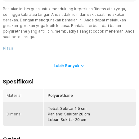
Bantalan ini berguna untuk mendukung keperluan fitness atau yoga,
sehingga kaki atau tangan Anda tidak licin dan sakit saat melakukan
gerakan. Dengan menggunakan bantalan ini, Anda dapat melakukan
gerakan-gerakan yoga lebih leluasa. Bantalan terbuat dari bahan
polyurethane yang anti licin, membuatnya sangat cocok menemani Anda
saat berolahraga.
Fitur
Bantalan Anti Licin
Lebih Banyak
Anda dapat menaruh kaki atau tangan pada bantalan ini untuk
mencegah tergelincir akibat tangan yang berkeringat. Selain itu,
penggunaan bantalan ini melindungi lutut atau siku dari rasa sakit
Spesifikasi
selama melakukan gerakan yoga.
Bentuk Minimalis
Material
Polyurethane
Bantalan ini hadir dengan desain minimalis dan ukuran yang pas,
sehingga nyaman digunakan tanpa gangguan. Ukurannya juga
memudahkan Anda untuk menyimpan bantalan setelah selesai
Tebal: Sekitar 1.5 cm
Dimensi
digunakan.
Panjang: Sekitar 20 cm
Lebar: Sekitar 20 cm
Bahan Berkualitas
Terbuat dari bahan polyurethane berkualitas yang lembut, bantalan
ini nyaman digunakan dan memiliki daya tahan yang baik,