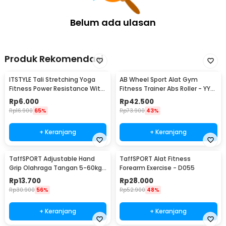
Belum ada ulasan
Produk Rekomendasi
ITSTYLE Tali Stretching Yoga
AB Wheel Sport Alat Gym
Fitness Power Resistance With
Fitness Trainer Abs Roller - YY-
Foam Handle - TT007N
1601
Rp
6.000
Rp
42.500
Rp
16.900
65%
Rp
73.900
43%
+ Keranjang
+ Keranjang
TaffSPORT Adjustable Hand
TaffSPORT Alat Fitness
Grip Olahraga Tangan 5-60kg
Forearm Exercise - D055
- TPR
Rp
13.700
Rp
28.000
Rp
30.900
56%
Rp
52.900
48%
+ Keranjang
+ Keranjang