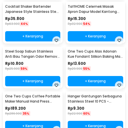
Cocktail Shaker Bartender
TaffHOME Celemek Masak
Japanese Style Stainless Steel
Apron Dapur Model Kantong
200ml
Pola Spatula - JJ41
Rp
35.800
Rp
15.300
Rp
63.900
44%
Rp
32.900
54%
+ Keranjang
+ Keranjang
Steel Soap Sabun Stainless
One Two Cups Alas Adonan
Anti Bau Tangan Odor Remove
Kue Fondant Silikon Baking Mat
- HW071
Anti Slip - JJ3873
Rp
10.800
Rp
13.600
Rp
25.900
59%
Rp
29.900
55%
+ Keranjang
+ Keranjang
One Two Cups Coffee Portable
Hanger Gantungan Serbaguna
Maker Manual Hand Press
Stainless Steel 10 PCS -
Espresso 300ml - T35066
M127105
Rp
189.200
Rp
9.300
Rp
286.900
35%
Rp
22.900
60%
+ Keranjang
+ Keranjang