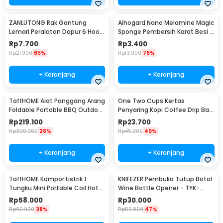
ZANLUTONG Rak Gantung
Aihogard Nano Melamine Magic
Lemari Peralatan Dapur 6 Hook
Sponge Pembersih Karat Besi -
Besi - 2137
CW62
Rp
7.700
Rp
3.400
Rp
21.900
65%
Rp
13.900
76%
+ Keranjang
+ Keranjang
TaffHOME Alat Panggang Arang
One Two Cups Kertas
Foldable Portable BBQ Outdoor
Penyaring Kopi Coffee Drip Bag
Grill Stove - HWSK77
Paper Filter 50PCS - T111
Rp
219.100
Rp
23.700
Rp
300.900
28%
Rp
45.900
49%
+ Keranjang
+ Keranjang
TaffHOME Kompor Listrik 1
KNIFEZER Pembuka Tutup Botol
Tungku Mini Portable Coil Hot
Wine Bottle Opener - TYK-
Plate 500W - C1-1000-03
074B
Rp
58.000
Rp
30.000
Rp
92.900
38%
Rp
55.900
47%