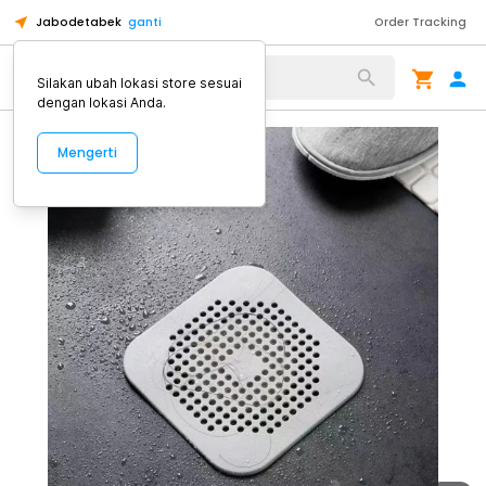
Jabodetabek
ganti
Order Tracking
Alat Kopi
Silakan ubah lokasi store sesuai
dengan lokasi Anda.
Mengerti