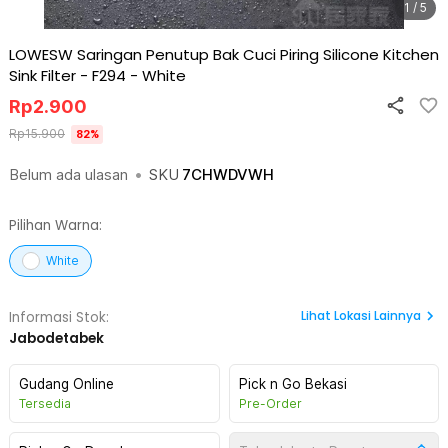
1 / 5
LOWESW Saringan Penutup Bak Cuci Piring Silicone Kitchen
Sink Filter - F294
-
White
Rp
2.900
Rp
15.900
82
%
Belum ada ulasan
•
SKU
7CHWDVWH
Pilihan Warna:
White
Lihat
Lokasi Lainnya
Informasi Stok:
Jabodetabek
Gudang Online
Pick n Go Bekasi
Tersedia
Pre-Order