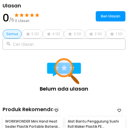
Ulasan
Rincian yang Anda dapatkan untuk pembelian produk ini:
1 x LOWESW Saringan Penutup Bak Cuci Piring Silicone Kitchen
0
Beri Ulasan
Sink Filter - F294
/5
0
Ulasan
Semua
5
(
0
)
4
(
0
)
3
(
0
)
2
(
0
)
1
(
0
)
Cari Ulasan
Belum ada ulasan
Produk Rekomendasi
WORKWONDER Mini Hand Heat
Alat Bantu Penggulung Sushi
Sealer Plastik Portable Baterai
Roll Maker Plastik PE