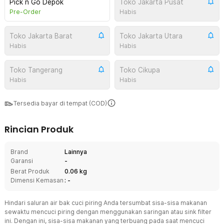
Pick n Go Depok
Toko Jakarta Pusat
Pre-Order
Habis
Toko Jakarta Barat
Toko Jakarta Utara
Habis
Habis
Toko Tangerang
Toko Cikupa
Habis
Habis
Tersedia bayar di tempat (COD)
Rincian Produk
Brand
Lainnya
Garansi
-
Berat Produk
0.06 kg
Dimensi Kemasan
: -
Hindari saluran air bak cuci piring Anda tersumbat sisa-sisa makanan
sewaktu mencuci piring dengan menggunakan saringan atau sink filter
ini. Dengan ini, sisa-sisa makanan yang terbuang pada saat mencuci