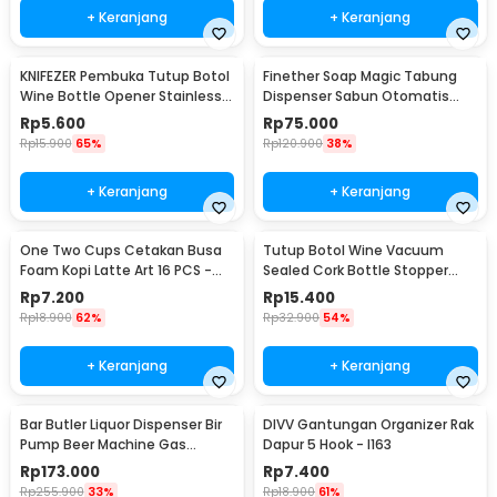
+ Keranjang
+ Keranjang
KNIFEZER Pembuka Tutup Botol
Finether Soap Magic Tabung
Wine Bottle Opener Stainless
Dispenser Sabun Otomatis
Steel - WS01
400ml - AD-03
Rp
5.600
Rp
75.000
Rp
15.900
65%
Rp
120.900
38%
+ Keranjang
+ Keranjang
One Two Cups Cetakan Busa
Tutup Botol Wine Vacuum
Foam Kopi Latte Art 16 PCS -
Sealed Cork Bottle Stopper
JJYE01
Stainless Steel - G94529
Rp
7.200
Rp
15.400
Rp
18.900
62%
Rp
32.900
54%
+ Keranjang
+ Keranjang
Bar Butler Liquor Dispenser Bir
DIVV Gantungan Organizer Rak
Pump Beer Machine Gas
Dapur 5 Hook - I163
Station 900ml - P-36
Rp
173.000
Rp
7.400
Rp
255.900
33%
Rp
18.900
61%