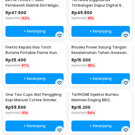
Pembersih Elektrik 5in1 Magic
Timbangan Dapur Digital 6
Brush Rechargeable - WQ8110
Satuan 1kg 0.1g - i2000
Rp
47.600
Rp
49.800
Rp
80.900
42%
Rp
83.900
41%
+ Keranjang
+ Keranjang
Firetric Kepala Gas Torch
Rhodey Power Sarung Tangan
Butane Portable Flame Gun
Keselamatan Tahan Goresan
Adjustable - 807
Pisau - EN388
Rp
29.400
Rp
15.000
Rp
54.900
47%
Rp
32.900
55%
+ Keranjang
+ Keranjang
One Two Cups Alat Penggiling
TaffHOME Injektor Bumbu
Kopi Manual Coffee Grinder
Marinasi Daging BBQ
Portable - WFCG9800
Seasoning Injector - HC117
Rp
59.600
Rp
16.200
Rp
99.900
41%
Rp
34.900
54%
+ Keranjang
+ Keranjang