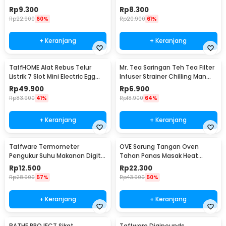
AA - LX2000A
22x20.5x0.1cm - E1119
Rp
9.300
Rp
8.300
Rp
22.900
60%
Rp
20.900
61%
+ Keranjang
+ Keranjang
TaffHOME Alat Rebus Telur
Mr. Tea Saringan Teh Tea Filter
Listrik 7 Slot Mini Electric Egg
Infuser Strainer Chilling Man
Cooker 350W - YS-203
Silicon - MR03
Rp
49.900
Rp
6.900
Rp
83.900
41%
Rp
18.900
64%
+ Keranjang
+ Keranjang
Taffware Termometer
OVE Sarung Tangan Oven
Pengukur Suhu Makanan Digital
Tahan Panas Masak Heat
Daging Kopi Susu - TP101
Resistant Gloves - 540F
Rp
12.500
Rp
22.300
Rp
28.900
57%
Rp
43.900
50%
+ Keranjang
+ Keranjang
BATHE PROJECT Sikat
Taffware Digipounds