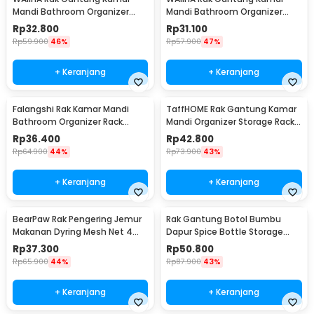
Mandi Bathroom Organizer
Mandi Bathroom Organizer
Rack Stainless Steel M - W21
Rack Stainless Steel S - W21
Rp
32.800
Rp
31.100
Rp
59.900
46%
Rp
57.900
47%
+ Keranjang
+ Keranjang
Falangshi Rak Kamar Mandi
TaffHOME Rak Gantung Kamar
Bathroom Organizer Rack
Mandi Organizer Storage Rack -
Shower Aluminium - WB8007
1P
Rp
36.400
Rp
42.800
Rp
64.900
44%
Rp
73.900
43%
+ Keranjang
+ Keranjang
BearPaw Rak Pengering Jemur
Rak Gantung Botol Bumbu
Makanan Dyring Mesh Net 4
Dapur Spice Bottle Storage
Layer S - G58
Rack 3 Slot - E2006
Rp
37.300
Rp
50.800
Rp
65.900
44%
Rp
87.900
43%
+ Keranjang
+ Keranjang