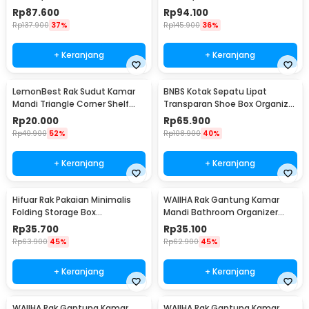
Storage 7 Layer - F10
Storage 9 Layer - F10
Rp
87.600
Rp
94.100
Rp
137.900
37%
Rp
145.900
36%
+ Keranjang
+ Keranjang
LemonBest Rak Sudut Kamar
BNBS Kotak Sepatu Lipat
Mandi Triangle Corner Shelf
Transparan Shoe Box Organizer
Stainless Steel - G49
6 PCS Size L - LF010
Rp
20.000
Rp
65.900
Rp
40.900
52%
Rp
108.900
40%
+ Keranjang
+ Keranjang
Hifuar Rak Pakaian Minimalis
WAIIHA Rak Gantung Kamar
Folding Storage Box
Mandi Bathroom Organizer
95x33x14cm - HR01
Rack Stainless Steel L - W21
Rp
35.700
Rp
35.100
Rp
63.900
45%
Rp
62.900
45%
+ Keranjang
+ Keranjang
WAIIHA Rak Gantung Kamar
WAIIHA Rak Gantung Kamar