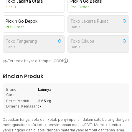
Toko Jakarta Utara
Pick n Go Bekasi
sisa
3
Pre-Order
Pick n Go Depok
Toko Jakarta Pusat
Pre-Order
Habis
Toko Tangerang
Toko Cikupa
Habis
Habis
Tersedia bayar di tempat (COD)
Rincian Produk
Brand
Lainnya
Garansi
-
Berat Produk
3.65 kg
Dimensi Kemasan
: -
Dapatkan fungsi sofa dan kotak penyimpanan dalam satu barang dengan
menggunakan sofa kotak penyimpanan dari LUEFAT. Memiliki bentuk
yang ringkas dan dilapisi dengan material yang lembut dan tahan lama.