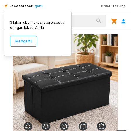
Jabodetabek
ganti
Order Tracking
Alat Kopi
Silakan ubah lokasi store sesuai
dengan lokasi Anda.
Mengerti