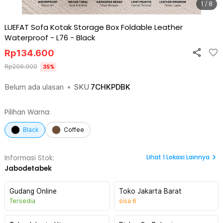
1 / 8
LUEFAT Sofa Kotak Storage Box Foldable Leather
Waterproof - L76
-
Black
Rp
134.600
Rp
206.900
35
%
Belum ada ulasan
•
SKU
7CHKPDBK
Pilihan Warna:
Black
Coffee
Lihat
1
Lokasi Lainnya
Informasi Stok:
Jabodetabek
Gudang Online
Toko Jakarta Barat
Tersedia
sisa
6