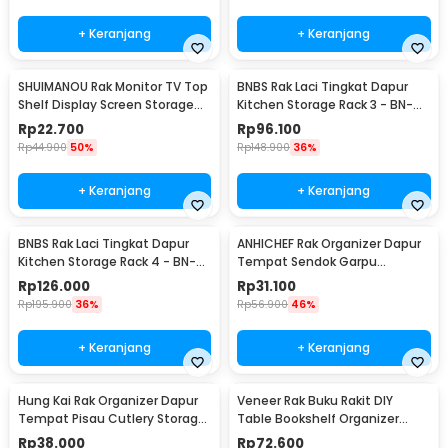
+ Keranjang
+ Keranjang
SHUIMANOU Rak Monitor TV Top
BNBS Rak Laci Tingkat Dapur
Shelf Display Screen Storage
Kitchen Storage Rack 3 - BN-
Desk Riser - G255
2713 / BN-2714
Rp
22.700
Rp
96.100
Rp
44.900
50%
Rp
148.900
36%
+ Keranjang
+ Keranjang
BNBS Rak Laci Tingkat Dapur
ANHICHEF Rak Organizer Dapur
Kitchen Storage Rack 4 - BN-
Tempat Sendok Garpu
2713 / BN-2714
Tableware Storage Box - PP23
Rp
126.000
Rp
31.100
Rp
195.900
36%
Rp
56.900
46%
+ Keranjang
+ Keranjang
Hung Kai Rak Organizer Dapur
Veneer Rak Buku Rakit DIY
Tempat Pisau Cutlery Storage
Table Bookshelf Organizer
Box - PP23
Kayu 50x17x34.5cm - ZW404
Rp
38.000
Rp
72.600