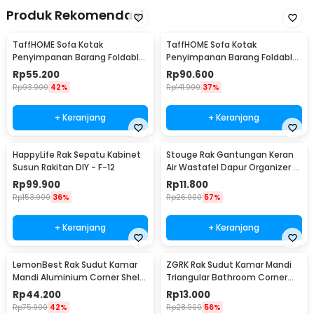
Produk Rekomendasi
TaffHOME Sofa Kotak
TaffHOME Sofa Kotak
Penyimpanan Barang Foldable
Penyimpanan Barang Foldable
Storage Box 30x30x30cm - L170
Storage Box 48x30x30cm - L170
Rp
55.200
Rp
90.600
Rp
93.900
42%
Rp
141.900
37%
+ Keranjang
+ Keranjang
HappyLife Rak Sepatu Kabinet
Stouge Rak Gantungan Keran
Susun Rakitan DIY - F-12
Air Wastafel Dapur Organizer -
PXM19
Rp
99.900
Rp
11.800
Rp
153.900
36%
Rp
26.900
57%
+ Keranjang
+ Keranjang
LemonBest Rak Sudut Kamar
ZGRK Rak Sudut Kamar Mandi
Mandi Aluminium Corner Shelf
Triangular Bathroom Corner
Rack 2 Layers - G48
Shelf Plastik - ST145
Rp
44.200
Rp
13.000
Rp
75.900
42%
Rp
28.900
56%