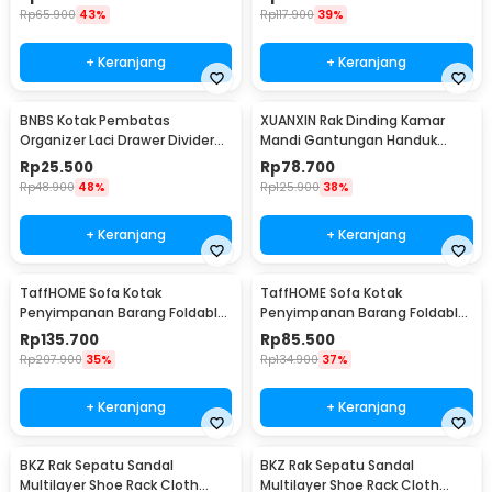
Rp
65.900
43%
Rp
117.900
39%
+ Keranjang
+ Keranjang
BNBS Kotak Pembatas
XUANXIN Rak Dinding Kamar
Organizer Laci Drawer Divider
Mandi Gantungan Handuk
Box Plastik 8 PCS - HJ1992
Double Layer - B04-1
Rp
25.500
Rp
78.700
Rp
48.900
48%
Rp
125.900
38%
+ Keranjang
+ Keranjang
TaffHOME Sofa Kotak
TaffHOME Sofa Kotak
Penyimpanan Barang Foldable
Penyimpanan Barang Foldable
Storage Box 76x38x36.5cm -
Storage Box 38x38x36.5cm -
Rp
135.700
Rp
85.500
L1705
L1705
Rp
207.900
35%
Rp
134.900
37%
+ Keranjang
+ Keranjang
BKZ Rak Sepatu Sandal
BKZ Rak Sepatu Sandal
Multilayer Shoe Rack Cloth
Multilayer Shoe Rack Cloth