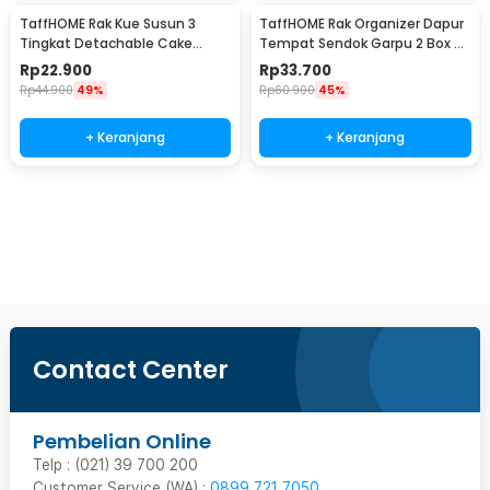
TaffHOME Rak Kue Susun 3
TaffHOME Rak Organizer Dapur
Tingkat Detachable Cake
Tempat Sendok Garpu 2 Box -
Stand Display - CF431
LL251
Rp
22.900
Rp
33.700
Rp
44.900
49%
Rp
60.900
45%
+ Keranjang
+ Keranjang
Beli Sekarang
Contact Center
Pembelian Online
Telp : (021) 39 700 200
Customer Service (WA) :
0899 721 7050