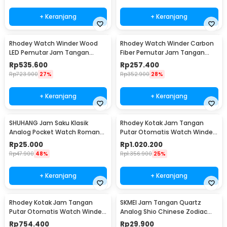
+ Keranjang
+ Keranjang
Rhodey Watch Winder Wood
Rhodey Watch Winder Carbon
LED Pemutar Jam Tangan
Fiber Pemutar Jam Tangan
Otomatis 3 Slot - SKW167
Otomatis 3 Slot - SKW33
Rp
535.600
Rp
257.400
Rp
723.900
27%
Rp
352.900
28%
+ Keranjang
+ Keranjang
SHUHANG Jam Saku Klasik
Rhodey Kotak Jam Tangan
Analog Pocket Watch Roman
Putar Otomatis Watch Winder
Steampunk - PJX1596
LED 4 Slot - SKW164-B
Rp
25.000
Rp
1.020.200
Rp
47.900
48%
Rp
1.356.900
25%
+ Keranjang
+ Keranjang
Rhodey Kotak Jam Tangan
SKMEI Jam Tangan Quartz
Putar Otomatis Watch Winder
Analog Shio Chinese Zodiac
LED 6 Slot - SKW168
Waterproof 30M Babi - 2327
Rp
754.400
Rp
29.900