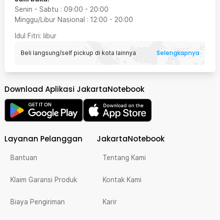
Senin - Sabtu
:
09:00
-
20:00
Minggu/Libur Nasional
:
12:00
-
20:00
Idul Fitri
: libur
Selengkapnya
Beli langsung/self pickup di kota lainnya
Download Aplikasi JakartaNotebook
Layanan Pelanggan
JakartaNotebook
Bantuan
Tentang Kami
Klaim Garansi Produk
Kontak Kami
Biaya Pengiriman
Karir