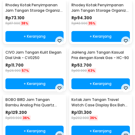
Rhodey Kotak Penyimpanan
Rhodey Kotak Penyimpanan
Jam Tangan Storage Organizer
Jam Tangan Storage Organizer
Watch Box 6 Slot - LS-006
Luxury 12 Slot - Z-0003
Rp
73.100
Rp
94.300
Rp
117.900
38%
Rp
143.900
35%
+ Keranjang
+ Keranjang
CIVO Jam Tangan Kulit Elegan
JiaHeng Jam Tangan Kasual
Dial Unik - CV0250
Pria dengan Korek Gas - HC-90
Rp
11.700
Rp
52.700
Rp
26.900
57%
Rp
90.900
43%
+ Keranjang
+ Keranjang
BOBO BIRD Jam Tangan
Kotak Jam Tangan Travel
Bambu Analog Pria Quartz
Watch Case Display Box Bahan
Watch - A09
Kulit 8 Grid - L-001
Rp
129.200
Rp
131.300
Rp
199.900
36%
Rp
202.900
36%
+ Keranjang
+ Keranjang