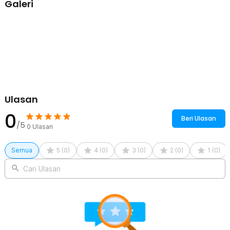
Galeri
akan terlihat lebih baik dan lebih awet.
Kelengkapan Produk
Rincian yang Anda dapatkan untuk pembelian produk ini:
1 x LuWei Kotak Penyimpanan Jam Tangan Storage Organizer
Watch Box 6 Grid - SKW147
Ulasan
0
Beri Ulasan
/5
0
Ulasan
Semua
5
(
0
)
4
(
0
)
3
(
0
)
2
(
0
)
1
(
0
)
Cari Ulasan