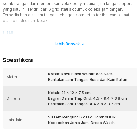
sembarangan dan memerlukan kotak penyimpanan jam tangan seperti
yang satu ini. Terdiri dari 6 grid atau slot untuk koleksi jam tangan.
Tersedia bantalan jam tangan sehingga akan tetap terlihat cantik saat
disimpan di dalam kotak.
Fitur
Melindungi Jam Tangan dari Kerusakan
Lebih Banyak
Dengan menyimpan jam tangan dalam kotak penyimpanan, dapat
memberikan perlindungan dari goresan, debu, dan kerusakan
Spesifikasi
lainnya. Bantal jam tangan yang empuk dan nyaman dalam kotak
juga akan melindungi jam tangan dari benturan yang dapat
merusaknya.
Kotak: Kayu Black Walnut dan Kaca
Material
Bantalan Jam Tangan: Busa dan Kain Katun
Membuat Koleksi Lebih Teratur dan Rapi
Memiliki 6 grid atau slot yang dapat digunakan untuk menyimpan
koleksi jam tangan. Dengan menggunakan kotak penyimpanan jam
Kotak: 31 x 12 x 7.5 cm
Dimensi
tangan, Anda dapat mengelola koleksi jam tangan lebih mudah dan
Bagian Dalam Tiap Grid: 4.5 x 9.4 x 3.8 cm
membuatnya lebih teratur dan rapi. Desain kotaknya yang mewah
Bantalan Jam Tangan: 4.4 x 8 x 3.7 cm
sangat cocok untuk dijadikan pajangan bersama jam tangan Anda.
Sistem Pengunci Kotak: Tombol Klik
Memperpanjang Umur Koleksi Jam Tangan
Lain-lain
Kecocokan Jenis Jam: Dress Watch
Kotak penyimpanan jam tangan dapat membantu memperpanjang
umur koleksi jam tangan karena terlindungi dari kerusakan dan
benturan. Jam tangan yang disimpan dengan baik dan teratur juga