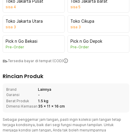
Toko Jakarta Pusat
Toko Jakarta Barat
sisa
4
sisa
5
Toko Jakarta Utara
Toko Cikupa
sisa
3
sisa
3
Pick n Go Bekasi
Pick n Go Depok
Pre-Order
Pre-Order
Tersedia bayar di tempat (COD)
Rincian Produk
Brand
Lainnya
Garansi
-
Berat Produk
1.5 kg
Dimensi Kemasan
35
x
11
x
16
cm
Sebagai penggemar jam tangan, pasti ingin koleksi jam tangan tetap
terjaga kondisinya, baik dari segi fungsi maupun tampilan. Untuk
menjaga kondisi jam tangan, Anda tak boleh menyimpannya