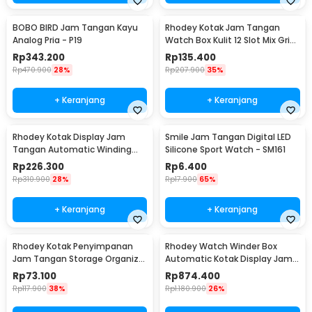
BOBO BIRD Jam Tangan Kayu
Rhodey Kotak Jam Tangan
Analog Pria - P19
Watch Box Kulit 12 Slot Mix Grid
30x20x8cm - JO12
Rp
343.200
Rp
135.400
Rp
470.900
28%
Rp
207.900
35%
+ Keranjang
+ Keranjang
Rhodey Kotak Display Jam
Smile Jam Tangan Digital LED
Tangan Automatic Winding
Silicone Sport Watch - SM161
Watch Box - J125F DE
Rp
226.300
Rp
6.400
Rp
310.900
28%
Rp
17.900
65%
+ Keranjang
+ Keranjang
Rhodey Kotak Penyimpanan
Rhodey Watch Winder Box
Jam Tangan Storage Organizer
Automatic Kotak Display Jam
Watch Box 6 Grid - NIE6
Tangan 4 Slot - SKW14
Rp
73.100
Rp
874.400
Rp
117.900
38%
Rp
1.180.900
26%