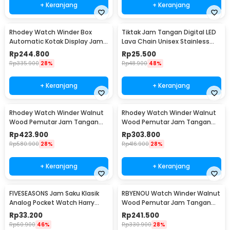
+ Keranjang
+ Keranjang
Rhodey Watch Winder Box
Tiktak Jam Tangan Digital LED
Automatic Kotak Display Jam
Lava Chain Unisex Stainless
Tangan 1 Slot - SKW14
Steel Strap - TK-4
Rp
244.800
Rp
25.500
Rp
335.900
28%
Rp
48.900
48%
+ Keranjang
+ Keranjang
Rhodey Watch Winder Walnut
Rhodey Watch Winder Walnut
Wood Pemutar Jam Tangan
Wood Pemutar Jam Tangan
Otomatis 2 Slot - SKW166-B
Otomatis 1 Slot - SKW165-B
Rp
423.900
Rp
303.800
Rp
580.900
28%
Rp
416.900
28%
+ Keranjang
+ Keranjang
FIVESEASONS Jam Saku Klasik
RBYENOU Watch Winder Walnut
Analog Pocket Watch Harry
Wood Pemutar Jam Tangan
Potter Edition - HQ8048
Otomatis 1 Slot - RB3
Rp
33.200
Rp
241.500
Rp
60.900
46%
Rp
330.900
28%