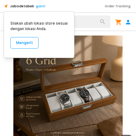
Jabodetabek
ganti
Order Tracking
Alat Kopi
Silakan ubah lokasi store sesuai
dengan lokasi Anda.
Mengerti