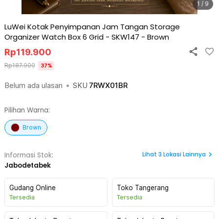
1 / 9
LuWei Kotak Penyimpanan Jam Tangan Storage
Organizer Watch Box 6 Grid - SKW147
-
Brown
Rp
119.900
Rp
187.900
37
%
Belum ada ulasan
•
SKU
7RWX01BR
Pilihan Warna:
Brown
Lihat
3
Lokasi Lainnya
Informasi Stok:
Jabodetabek
Gudang Online
Toko Tangerang
Tersedia
Tersedia