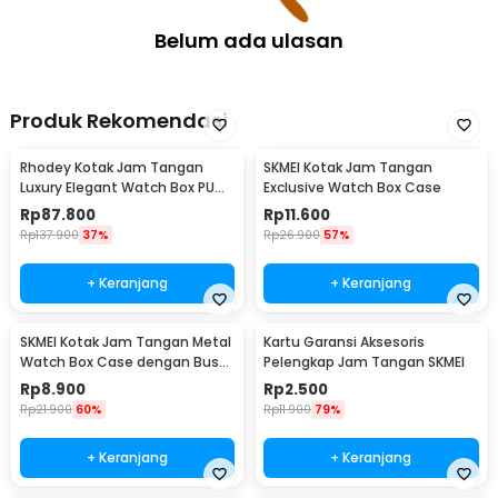
Belum ada ulasan
Produk Rekomendasi
Rhodey Kotak Jam Tangan
SKMEI Kotak Jam Tangan
Luxury Elegant Watch Box PU
Exclusive Watch Box Case
Leather 10 Slot - Z-0003
Rp
87.800
Rp
11.600
Rp
137.900
37%
Rp
26.900
57%
+ Keranjang
+ Keranjang
SKMEI Kotak Jam Tangan Metal
Kartu Garansi Aksesoris
Watch Box Case dengan Busa
Pelengkap Jam Tangan SKMEI
Pelindung
Rp
8.900
Rp
2.500
Rp
21.900
60%
Rp
11.900
79%
+ Keranjang
+ Keranjang