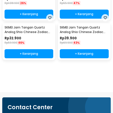
Rp
1.018.900
26%
Rp
55.900
47%
+ Keranjang
+ Keranjang
SKMEI Jam Tangan Quartz
SKMEI Jam Tangan Quartz
Analog Shio Chinese Zodiac
Analog Shio Chinese Zodiac
Waterproof 30M Kambing -
Waterproof 30M Kuda - 2327
Rp
32.900
Rp
39.900
2327
Rp
59.900
46%
Rp
69.900
43%
+ Keranjang
+ Keranjang
Beli Sekarang
Contact Center