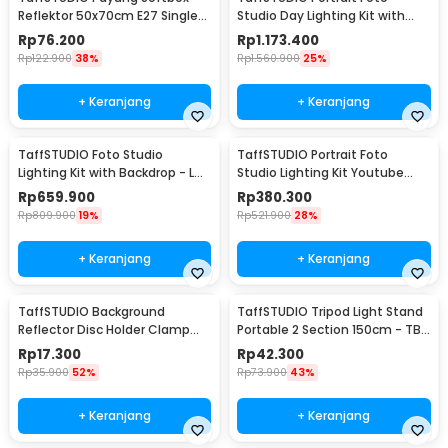
Reflektor 50x70cm E27 Single
Studio Day Lighting Kit with
Socket - CL-RT50
Backdrop - LD-TZ25
Rp
76.200
Rp
1.173.400
Rp
122.900
38%
Rp
1.560.900
25%
+ Keranjang
+ Keranjang
TaffSTUDIO Foto Studio
TaffSTUDIO Portrait Foto
Lighting Kit with Backdrop - LD-
Studio Lighting Kit Youtube
TZ11A
Vlog - LD-TZ07A
Rp
659.900
Rp
380.300
Rp
809.900
19%
Rp
521.900
28%
+ Keranjang
+ Keranjang
TaffSTUDIO Background
TaffSTUDIO Tripod Light Stand
Reflector Disc Holder Clamp
Portable 2 Section 150cm - TB-
Klip Reflektor - QM3622
037
Rp
17.300
Rp
42.300
Rp
35.900
52%
Rp
73.900
43%
+ Keranjang
+ Keranjang