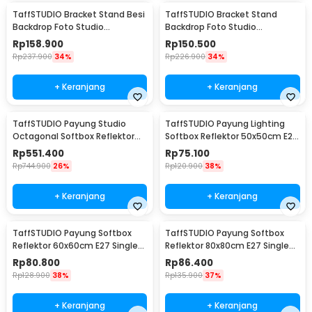
TaffSTUDIO Bracket Stand Besi
TaffSTUDIO Bracket Stand
Backdrop Foto Studio
Backdrop Foto Studio
200x200cm - DD-110
200x160cm - DD-110
Rp
158.900
Rp
150.500
Rp
237.900
34%
Rp
226.900
34%
+ Keranjang
+ Keranjang
TaffSTUDIO Payung Studio
TaffSTUDIO Payung Lighting
Octagonal Softbox Reflektor
Softbox Reflektor 50x50cm E27
Flash 90cm - KS90
Single Socket - LD-TZ206
Rp
551.400
Rp
75.100
Rp
744.900
26%
Rp
120.900
38%
+ Keranjang
+ Keranjang
TaffSTUDIO Payung Softbox
TaffSTUDIO Payung Softbox
Reflektor 60x60cm E27 Single
Reflektor 80x80cm E27 Single
Socket - LD-TZ206
Socket - LD-TZ206
Rp
80.800
Rp
86.400
Rp
128.900
38%
Rp
135.900
37%
+ Keranjang
+ Keranjang