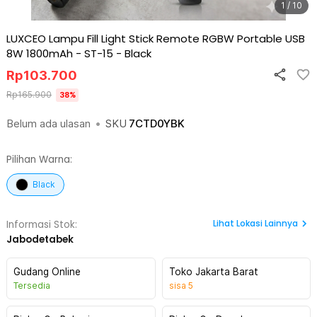
1 / 10
LUXCEO Lampu Fill Light Stick Remote RGBW Portable USB
8W 1800mAh - ST-15
-
Black
Rp
103.700
Rp
165.900
38
%
Belum ada ulasan
•
SKU
7CTD0YBK
Pilihan Warna:
Black
Lihat
Lokasi Lainnya
Informasi Stok:
Jabodetabek
Gudang Online
Toko Jakarta Barat
Tersedia
sisa
5