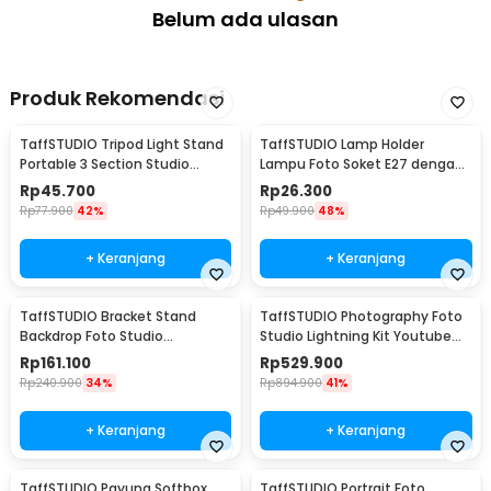
Belum ada ulasan
Produk Rekomendasi
TaffSTUDIO Tripod Light Stand
TaffSTUDIO Lamp Holder
Portable 3 Section Studio
Lampu Foto Soket E27 dengan
Lighting 2M - SN303
Dudukan Payung Kabel 1.6M -
Rp
45.700
Rp
26.300
HQ-DZ001
Rp
77.900
42%
Rp
49.900
48%
+ Keranjang
+ Keranjang
TaffSTUDIO Bracket Stand
TaffSTUDIO Photography Foto
Backdrop Foto Studio
Studio Lightning Kit Youtube
190x300cm - BS-300
Vlog - D-HZ7
Rp
161.100
Rp
529.900
Rp
240.900
34%
Rp
894.900
41%
+ Keranjang
+ Keranjang
TaffSTUDIO Payung Softbox
TaffSTUDIO Portrait Foto