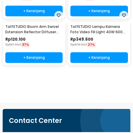
+ Keranjang
+ Keranjang
TaffSTUDIO Boom Arm Swivel
TaffSTUDIO Lampu Kamera
Extension Reflector Diffuser
Foto Video Fill Light 40W 600
Clamp - CD-60
LED - U600+
Rp
120.100
Rp
349.600
Rp
187.900
37%
Rp
478.900
27%
+ Keranjang
+ Keranjang
Beli Sekarang
Contact Center