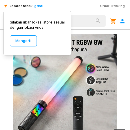
Jabodetabek
ganti
Order Tracking
Alat Kopi
Silakan ubah lokasi store sesuai
dengan lokasi Anda.
Mengerti