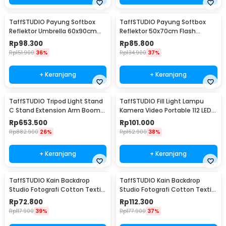
TaffSTUDIO Payung Softbox
TaffSTUDIO Payung Softbox
Reflektor Umbrella 60x90cm
Reflektor 50x70cm Flash
E27 Single Socket - LD-TZ206
Mount - CY50
Rp
98.300
Rp
85.800
Rp
151.900
36%
Rp
134.900
37%
+ Keranjang
+ Keranjang
TaffSTUDIO Tripod Light Stand
TaffSTUDIO Fill Light Lampu
C Stand Extension Arm Boom
Kamera Video Portable 112 LED -
Arm 130cm - 330F
FT-112
Rp
653.500
Rp
101.000
Rp
882.900
26%
Rp
162.900
38%
+ Keranjang
+ Keranjang
TaffSTUDIO Kain Backdrop
TaffSTUDIO Kain Backdrop
Studio Fotografi Cotton Textile
Studio Fotografi Cotton Textile
Muslin Cloth 190x280cm - B29
Muslin Cloth 300x300cm - B29
Rp
72.800
Rp
112.300
Rp
117.900
39%
Rp
177.900
37%