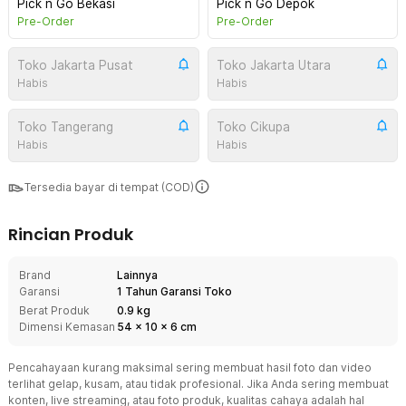
Pick n Go Bekasi
Pick n Go Depok
Pre-Order
Pre-Order
Toko Jakarta Pusat
Toko Jakarta Utara
Habis
Habis
Toko Tangerang
Toko Cikupa
Habis
Habis
Tersedia bayar di tempat (COD)
Rincian Produk
Brand
Lainnya
Garansi
1 Tahun Garansi Toko
Berat Produk
0.9 kg
Dimensi Kemasan
54
x
10
x
6
cm
Pencahayaan kurang maksimal sering membuat hasil foto dan video
terlihat gelap, kusam, atau tidak profesional. Jika Anda sering membuat
konten, live streaming, atau foto produk, kualitas cahaya adalah hal