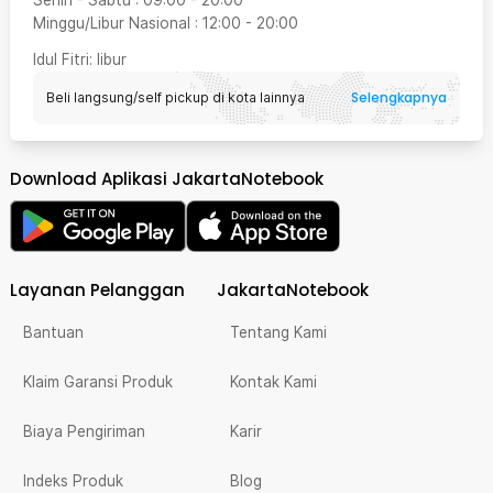
Senin - Sabtu
:
09:00
-
20:00
Minggu/Libur Nasional
:
12:00
-
20:00
Idul Fitri
: libur
Selengkapnya
Beli langsung/self pickup di kota lainnya
Download Aplikasi JakartaNotebook
Layanan Pelanggan
JakartaNotebook
Bantuan
Tentang Kami
Klaim Garansi Produk
Kontak Kami
Biaya Pengiriman
Karir
Indeks Produk
Blog