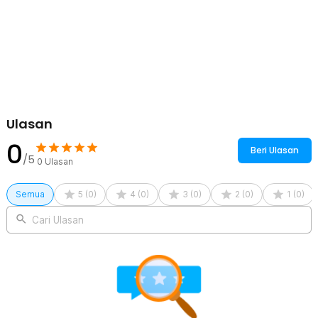
kebutuhan studio rumahan. Satu lampu multifungsi untuk banyak
kebutuhan konten modern.
Kelengkapan Produk
Rincian yang Anda dapatkan untuk pembelian produk ini:
1 x LUXCEO Lampu Fill Light Stick Remote RGBW Portable USB
8W 1800mAh - ST-15
1 x Tas Lampu
1 x Remote Control
Ulasan
1 x Kabel USB Type C
0
1 x Panduan Penggunaan
Beri Ulasan
/5
0
Ulasan
Semua
5
(
0
)
4
(
0
)
3
(
0
)
2
(
0
)
1
(
0
)
Cari Ulasan