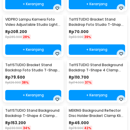
+ Keranjang
+ Keranjang
VIDPRO Lampu Kamera Foto
TaffSTUDIO Bracket Stand
Video Adjustable Studio Light
Backdrop Foto Studio T-Shape
Kit 416 LED 30W - LED-416
with 2 Clip 60x70cm - M138
Rp
208.200
Rp
70.000
Rp
285.900
28%
Rp
113.900
39%
+ Keranjang
+ Keranjang
TaffSTUDIO Bracket Stand
TaffSTUDIO Stand Background
Backdrop Foto Studio T-Shape
Backdrop T-Shape 4 Clamp
with 2 Clip 70x200cm - M138
200x190cm - M139
Rp
79.600
Rp
110.700
Rp
126.900
38%
Rp
174.900
37%
+ Keranjang
+ Keranjang
TaffSTUDIO Stand Background
MEKING Background Reflector
Backdrop T-Shape 4 Clamp
Disc Holder Bracket Clamp Klip
200x260cm - M139
Backdrop - QM3400
Rp
153.200
Rp
46.000
Rp
230.900
34%
Rp
78.900
42%