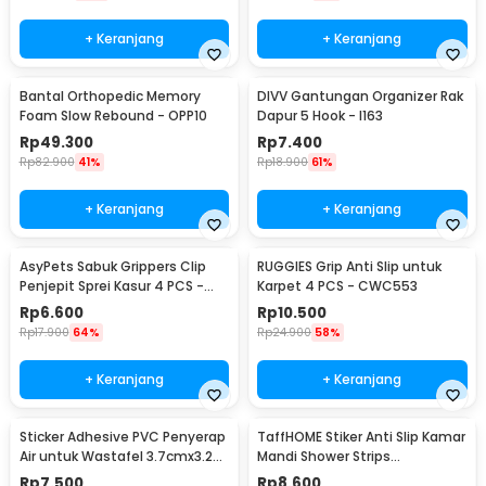
+ Keranjang
+ Keranjang
Bantal Orthopedic Memory
DIVV Gantungan Organizer Rak
Foam Slow Rebound - OPP10
Dapur 5 Hook - I163
Rp
49.300
Rp
7.400
Rp
82.900
41%
Rp
18.900
61%
+ Keranjang
+ Keranjang
AsyPets Sabuk Grippers Clip
RUGGIES Grip Anti Slip untuk
Penjepit Sprei Kasur 4 PCS -
Karpet 4 PCS - CWC553
PJP4
Rp
6.600
Rp
10.500
Rp
17.900
64%
Rp
24.900
58%
+ Keranjang
+ Keranjang
Sticker Adhesive PVC Penyerap
TaffHOME Stiker Anti Slip Kamar
Air untuk Wastafel 3.7cmx3.2M
Mandi Shower Strips
- CN1222
20x380mm 6 PCS - TT-19
Rp
7.500
Rp
8.600