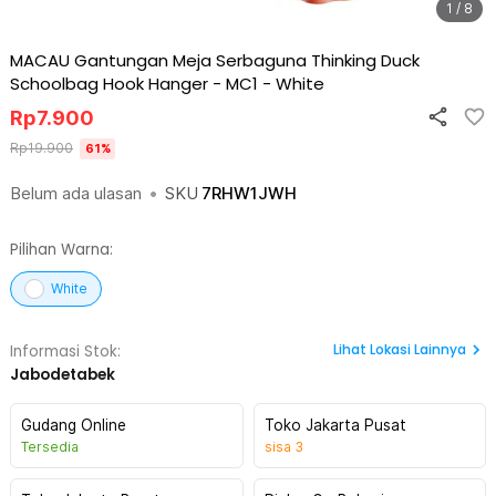
1 / 8
MACAU Gantungan Meja Serbaguna Thinking Duck
Schoolbag Hook Hanger - MC1
-
White
Rp
7.900
Rp
19.900
61
%
Belum ada ulasan
•
SKU
7RHW1JWH
Pilihan Warna:
White
Lihat
Lokasi Lainnya
Informasi Stok:
Jabodetabek
Gudang Online
Toko Jakarta Pusat
Tersedia
sisa
3