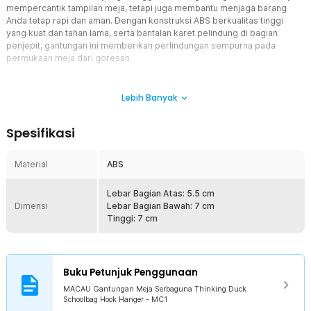
mempercantik tampilan meja, tetapi juga membantu menjaga barang
Anda tetap rapi dan aman. Dengan konstruksi ABS berkualitas tinggi
yang kuat dan tahan lama, serta bantalan karet pelindung di bagian
penjepit, gantungan ini memberikan perlindungan sempurna pada
permukaan meja dari goresan.
Fitur
Lebih Banyak
Bantalan Karet Pelindung
Dilengkapi dengan rubber pad pelindung di bagian penjepit,
Spesifikasi
gantungan ini mencegah gesekan dan goresan pada meja atau
permukaan tempat dipasang. Permukaan karet juga membantu
meningkatkan stabilitas sehingga gantungan tetap kokoh saat
Material
ABS
menahan beban seperti tas, jaket, atau headphone.
Desain Lipat dan Portabel Tanpa Bor
Lebar Bagian Atas: 5.5 cm
Dimensi
Tidak perlu repot menggunakan paku atau bor! Thinking Duck Hook
Lebar Bagian Bawah: 7 cm
Hanger hadir dengan desain lipat yang fleksibel dan mudah
Tinggi: 7 cm
disimpan. Anda bisa dengan mudah membawanya ke sekolah,
kantor, atau perjalanan, serta menggantungkannya di berbagai jenis
meja tanpa merusak permukaan.
Buku Petunjuk Penggunaan
Bentuk Karakter Kartun Lucu dan Unik
Gantungan ini menampilkan desain karakter bebek kartun yang
MACAU Gantungan Meja Serbaguna Thinking Duck
Schoolbag Hook Hanger - MC1
stylish dan menggemaskan, menambah nuansa ceria di ruang kerja