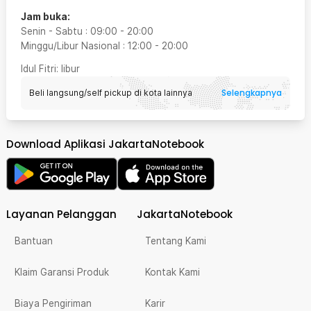
Jam buka:
Senin - Sabtu
:
09:00
-
20:00
Minggu/Libur Nasional
:
12:00
-
20:00
Idul Fitri
: libur
Selengkapnya
Beli langsung/self pickup di kota lainnya
Download Aplikasi JakartaNotebook
Layanan Pelanggan
JakartaNotebook
Bantuan
Tentang Kami
Klaim Garansi Produk
Kontak Kami
Biaya Pengiriman
Karir