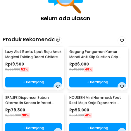
Belum ada ulasan
Produk Rekomendasi
Lazy Alat Bantu Lipat Baju Anak
Gagang Pengaman Kamar
Magical Folding Board Children
Mandi Anti Slip Suction Grip
Cloth - 002
Handle Safety - SG-188
Rp
19.500
Rp
26.000
Rp
39.900
52%
Rp
49.900
48%
+ Keranjang
+ Keranjang
SPALIFE Dispenser Sabun
HOUSEEN Mini Hammock Foot
Otomatis Sensor Infrared
Rest Meja Kerja Ergonomis
Stainless Steel 250ml - AD-03
Sandaran Kaki
Rp
79.800
Rp
56.000
Rp
126.900
38%
Rp
94.900
41%
+ Keranjang
+ Keranjang