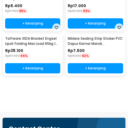
Hemispherical 100 PCS - FZL10
200TC
Rp
6.400
Rp
17.000
Rp
17.900
65%
Rp
35.900
53%
+ Keranjang
+ Keranjang
Taffware XIDA Bracket Engsel
Mildew Sealing Strip Sticker PVC
Lipat Folding Max Load 65kg 14
Dapur Kamar Mandi
Inch 2 PCS - JM007
3.7cmx3.2M
Rp
38.100
Rp
7.600
Rp
67.900
44%
Rp
19.900
62%
+ Keranjang
+ Keranjang
Beli Sekarang