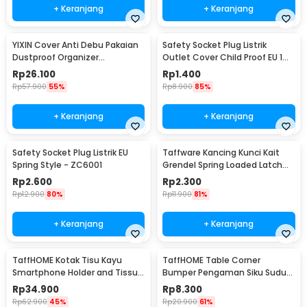
+ Keranjang
+ Keranjang
YIXIN Cover Anti Debu Pakaian
Safety Socket Plug Listrik
Dustproof Organizer
Outlet Cover Child Proof EU 1
60x30x110cm - PEVA
PCS
Rp
26.100
Rp
1.400
Rp
57.900
55%
Rp
8.900
85%
+ Keranjang
+ Keranjang
Safety Socket Plug Listrik EU
Taffware Kancing Kunci Kait
Spring Style - ZC6001
Grendel Spring Loaded Latch
Catch Hasp - KAK-J107
Rp
2.600
Rp
2.300
Rp
12.900
80%
Rp
11.900
81%
+ Keranjang
+ Keranjang
TaffHOME Kotak Tisu Kayu
TaffHOME Table Corner
Smartphone Holder and Tissue
Bumper Pengaman Siku Sudut
Box - ZJ05
Meja Silicone 10 PCS - FY21
Rp
34.900
Rp
8.300
Rp
62.900
45%
Rp
20.900
61%