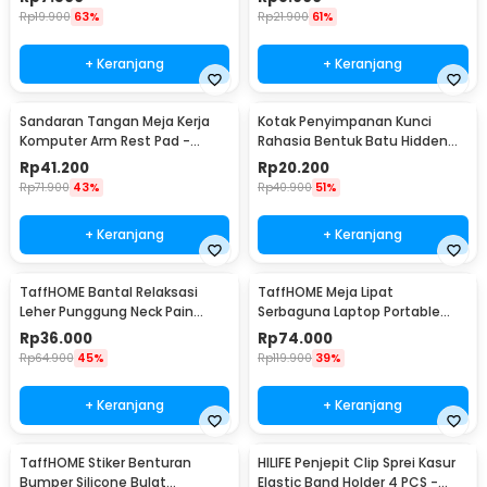
Rp
19.900
63%
Rp
21.900
61%
+ Keranjang
+ Keranjang
Sandaran Tangan Meja Kerja
Kotak Penyimpanan Kunci
Komputer Arm Rest Pad -
Rahasia Bentuk Batu Hidden
91526
Key Box - B0521
Rp
41.200
Rp
20.200
Rp
71.900
43%
Rp
40.900
51%
+ Keranjang
+ Keranjang
TaffHOME Bantal Relaksasi
TaffHOME Meja Lipat
Leher Punggung Neck Pain
Serbaguna Laptop Portable
Relief - HBF001
Desk Minimalist Design - BO60
Rp
36.000
Rp
74.000
Rp
64.900
45%
Rp
119.900
39%
+ Keranjang
+ Keranjang
TaffHOME Stiker Benturan
HILIFE Penjepit Clip Sprei Kasur
Bumper Silicone Bulat
Elastic Band Holder 4 PCS -