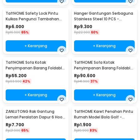
TaffHOME Safety Lock Pintu
Hanger Gantungan Serbaguna
Kulkas Pengunci Tambahan
Stainless Steel 10 PCS -
Tempel - S1843
M127105
Rp
6.000
Rp
9.300
Rp
16.900
65%
Rp
22.900
60%
+ Keranjang
+ Keranjang
TaffHOME Sofa Kotak
TaffHOME Sofa Kotak
Penyimpanan Barang Foldable
Penyimpanan Barang Foldable
Storage Box 30x30x30cm - L170
Storage Box 48x30x30cm - L170
Rp
55.200
Rp
90.600
Rp
93.900
42%
Rp
141.900
37%
+ Keranjang
+ Keranjang
ZANLUTONG Rak Gantung
TaffHOME Karet Penahan Pintu
Lemari Peralatan Dapur 6 Hook
Rumah Model Bola Golf -
Besi - 2137
HDS209
Rp
7.700
Rp
1.900
Rp
21.900
65%
Rp
10.900
83%