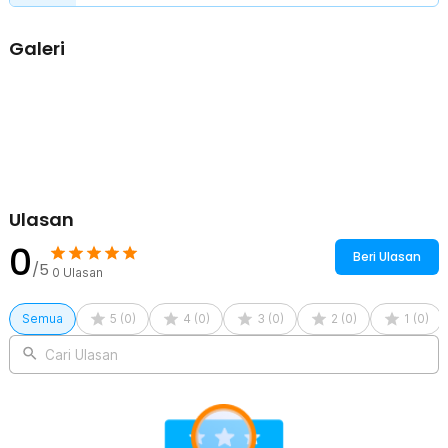
atau meja belajar Anda. Selain fungsional, produk ini juga bisa
menjadi dekorasi yang menarik dan berbeda dari gantungan biasa.
Galeri
Solusi Penyimpanan Serbaguna
Dirancang untuk menopang berbagai barang, mulai dari tas
sekolah, jaket, headphone, payung, hingga perkakas kecil. Cocok
digunakan di rumah, kantor, ruang belajar, kafe, atau studio untuk
membantu menjaga area tetap rapi dan terorganisir.
Kelengkapan Produk
Rincian yang Anda dapatkan untuk pembelian produk ini:
Ulasan
1 x MACAU Gantungan Meja Serbaguna Thinking Duck Schoolbag
Hook Hanger - MC1
0
Beri Ulasan
/5
0
Ulasan
Semua
5
(
0
)
4
(
0
)
3
(
0
)
2
(
0
)
1
(
0
)
Cari Ulasan