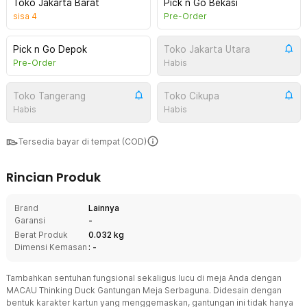
Toko Jakarta Barat
Pick n Go Bekasi
sisa
4
Pre-Order
Pick n Go Depok
Toko Jakarta Utara
Pre-Order
Habis
Toko Tangerang
Toko Cikupa
Habis
Habis
Tersedia bayar di tempat (COD)
Rincian Produk
Brand
Lainnya
Garansi
-
Berat Produk
0.032 kg
Dimensi Kemasan
: -
Tambahkan sentuhan fungsional sekaligus lucu di meja Anda dengan
MACAU Thinking Duck Gantungan Meja Serbaguna. Didesain dengan
bentuk karakter kartun yang menggemaskan, gantungan ini tidak hanya