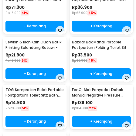
Bag - P320
Rp
71.300
Rp
36.900
Rp
118.900
41%
Rp
65.900
45%
+ Keranjang
+ Keranjang
Sewish & Rich Kain Cukin Batik
Bazaar Bak Mandi Portable
Printing Selendang Betawi -
Postpartum Folding Toilet Sitz
SR13
Bath Bowl - BZ279
Rp
21.900
Rp
33.500
Rp
43.900
51%
Rp
60.900
45%
+ Keranjang
+ Keranjang
TOG Semprotan Bidet Portable
FenQi Alat Penyedot Dahak
Postpartum Toilet Sitz Bath
Manual Negative Pressure
Sprayer - TG280
Sputum Suction - ZS-I
Rp
14.900
Rp
135.100
Rp
29.900
51%
Rp
184.900
27%
+ Keranjang
+ Keranjang