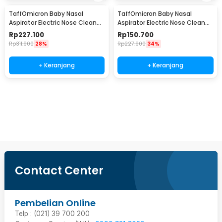
TaffOmicron Baby Nasal
TaffOmicron Baby Nasal
Aspirator Electric Nose Cleaner
Aspirator Electric Nose Cleaner
65kPa 2500mAh - NASA608
65kPa 450mAh - KA1001
Rp
227.100
Rp
150.700
Rp
311.900
28%
Rp
227.900
34%
+ Keranjang
+ Keranjang
Beli Sekarang
Contact Center
Pembelian Online
Telp : (021) 39 700 200