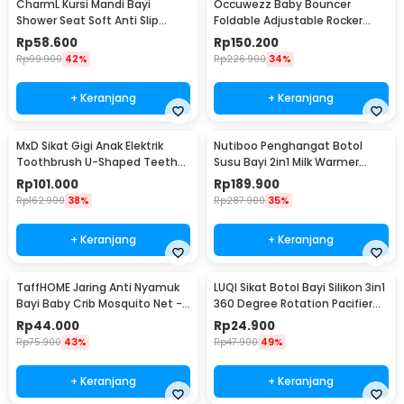
CharmL Kursi Mandi Bayi
Occuwezz Baby Bouncer
Shower Seat Soft Anti Slip
Foldable Adjustable Rocker
Drainage Hole - CH12
Ayunan Bayi - OW40
Rp
58.600
Rp
150.200
Rp
99.900
42%
Rp
226.900
34%
+ Keranjang
+ Keranjang
MxD Sikat Gigi Anak Elektrik
Nutiboo Penghangat Botol
Toothbrush U-Shaped Teether
Susu Bayi 2in1 Milk Warmer
Silicone - Mx01
Sterilizers - HJ-B01
Rp
101.000
Rp
189.900
Rp
162.900
38%
Rp
287.900
35%
+ Keranjang
+ Keranjang
TaffHOME Jaring Anti Nyamuk
LUQI Sikat Botol Bayi Silikon 3in1
Bayi Baby Crib Mosquito Net -
360 Degree Rotation Pacifier
BB2
Brush - SD8001
Rp
44.000
Rp
24.900
Rp
75.900
43%
Rp
47.900
49%
+ Keranjang
+ Keranjang