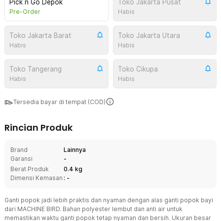
Pick n Go Depok
Toko Jakarta Pusat
Pre-Order
Habis
Toko Jakarta Barat
Toko Jakarta Utara
Habis
Habis
Toko Tangerang
Toko Cikupa
Habis
Habis
Tersedia bayar di tempat (COD)
Rincian Produk
Brand
Lainnya
Garansi
-
Berat Produk
0.4 kg
Dimensi Kemasan
: -
Ganti popok jadi lebih praktis dan nyaman dengan alas ganti popok bayi
dari MACHINE BIRD. Bahan polyester lembut dan anti air untuk
memastikan waktu ganti popok tetap nyaman dan bersih. Ukuran besar