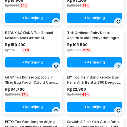
Rp
15.800
Rp
69.200
Rp
33.900
54%
Rp
112.900
39%
+ Keranjang
+ Keranjang
BADUXIAOXIANG Tas Ransel
TaffOmicron Baby Nasal
Sekolah Anak Astronot
Aspirator Alat Penyedot Ingus
Waterproof Multilayer - SC44
6 Level 500mAh - ZLY-018
Rp
150.200
Rp
103.500
Rp
226.900
34%
Rp
140.000
27%
+ Keranjang
+ Keranjang
GFAY Tas Ransel Laptop 3 in 1
MY Topi Pelindung Kepala Bayi
Sling Bag Pouch Oxford Casual
Helm Anti Bentur 360 Derajat
Style - KC30
Soft Cotton Forest - MY3
Rp
84.700
Rp
22.900
Rp
133.900
37%
Rp
44.900
49%
+ Keranjang
+ Keranjang
PETO Tas Gendongan Anjing
Sewish & Rich Kain Cukin Batik
Kucing Portable Pet Crossbody
Cap Selendang Betawi - SR12