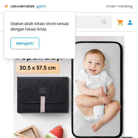
Jabodetabek
ganti
Order Tracking
Alat Kopi
Silakan ubah lokasi store sesuai
dengan lokasi Anda.
Mengerti