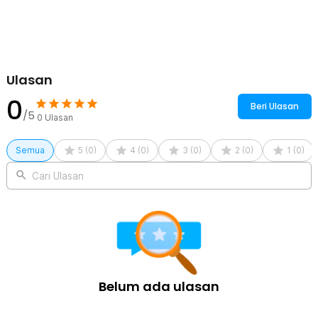
Menggunakan alas ganti popok bayi di mana saja semakin mudah
berkat model lipat yang praktis. Bawa dan gunakan produk
MACHINE BIRD saat bekerja hingga traveling.
Kelengkapan Produk
Ulasan
Rincian yang Anda dapatkan untuk pembelian produk ini:
0
1 x MACHINE BIRD Alas Ganti Popok Bayi Baby Diaper Changing
Beri Ulasan
Mat Waterproof - BY401
/5
0
Ulasan
Semua
5
(
0
)
4
(
0
)
3
(
0
)
2
(
0
)
1
(
0
)
Cari Ulasan
Belum ada ulasan