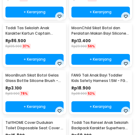
+ Keranjang
+ Keranjang
Toddi Tas Sekolah Anak
MoonChild Sikat Botol dan
Karakter Kartun Captain
Peralatan Makan Bayi Silicone
America L - KC01
Brush - MCX01
Rp
86.500
Rp
13.400
Rp
135.900
37%
Rp
29.900
56%
+ Keranjang
+ Keranjang
MoonBrush Sikat Botol Gelas
FANG Tali Anak Bayi Toddler
Glass Bottle Silicone Brush -
Kids Safety Harness 1.5M - FG-
MCX02
8201
Rp
3.100
Rp
18.900
Rp
13.900
78%
Rp
38.900
52%
+ Keranjang
+ Keranjang
TaffHOME Cover Dudukan
Toddi Tas Ransel Anak Sekolah
Toilet Disposable Seat Cover 5
Backpack Karakter Superhero
Pack - IF1
SpiderMan 3D - KC04