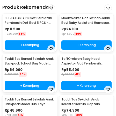
Produk Rekomendasi
SHI JIA LIANG PIN Set Peralatan
MoonWalker Alat Latihan Jalan
Pembersih Dot Bayi 5 PCS -
Bayi Baby Assistant Harnesses
ZX144
- MW048
Rp
11.500
Rp
24.100
Rp
26.900
58%
Rp
46.900
49%
+ Keranjang
+ Keranjang
Toddi Tas Ransel Sekolah Anak
TaffOmicron Baby Nasal
Backpack School Bag Model
Aspirator Alat Pembersih
Dinosaur - KC05
Hidung Bayi - HD-8031
Rp
64.000
Rp
58.400
Rp
105.900
40%
Rp
97.900
41%
+ Keranjang
+ Keranjang
Toddi Tas Ransel Sekolah Anak
Toddi Tas Sekolah Anak
Backpack Model Bus Tayo -
Karakter Kartun Captain
KC03
America S - KC01
Rp
48.600
Rp
74.900
Rp
81.900
41%
Rp
120.900
39%