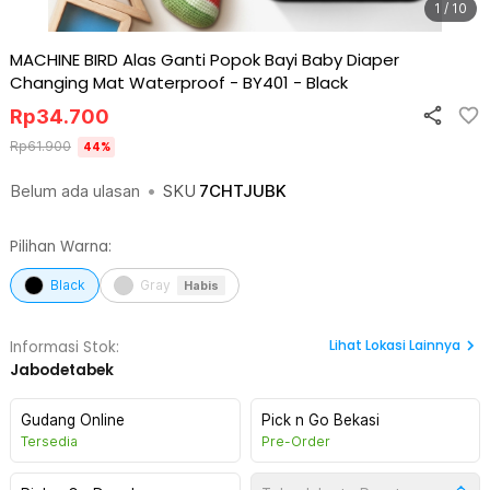
1 / 10
MACHINE BIRD Alas Ganti Popok Bayi Baby Diaper
Changing Mat Waterproof - BY401
-
Black
Rp
34.700
Rp
61.900
44
%
Belum ada ulasan
•
SKU
7CHTJUBK
Pilihan Warna:
Black
Gray
Habis
Lihat
Lokasi Lainnya
Informasi Stok:
Jabodetabek
Gudang Online
Pick n Go Bekasi
Tersedia
Pre-Order