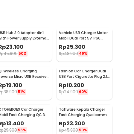
USB Hub 3.0 Adapter 4in1
Vehicle USB Charger Motor
with Power Supply External
Mobil Dual Port 5V IP66
USB 3.0 4 Port - UH-103U3
Splashproof - 42557
Rp
23.100
Rp
25.300
Rp
45.900
Rp
48.900
50%
49%
Qi Wireless Charging
Fashion Car Charger Dual
Reverse Micro USB Receiver
USB Port Cigarette Plug 2.1A
for Smartphone - WXTE
- YSC-11
Rp
19.100
Rp
10.200
Rp
38.900
Rp
24.900
51%
60%
OTOHEROES Car Charger
Taffware Kepala Charger
Mobil Fast Charging QC 3.0
Fast Charging Qualcomm
Dual USB 3.1A 30W - DC-681
QC 3.0 USB 3 Port USB - AR-
Rp
13.400
Rp
23.300
QC-03
Rp
29.900
Rp
45.900
56%
50%