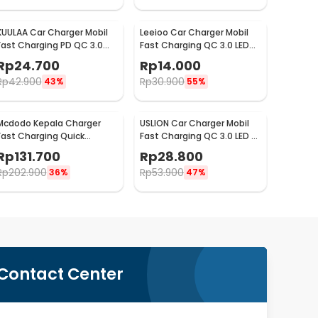
KUULAA Car Charger Mobil
Leeioo Car Charger Mobil
Fast Charging PD QC 3.0
Fast Charging QC 3.0 LED
Dual USB 1.67A 20W - A318
Dual USB Port 2.4A - LE001
Rp
24.700
Rp
14.000
Rp
42.900
Rp
30.900
43%
55%
Mcdodo Kepala Charger
USLION Car Charger Mobil
Fast Charging Quick
Fast Charging QC 3.0 LED 5
Charge Dual Port USB 33 W
USB Port A 15A 18W - BK-359
Rp
131.700
Rp
28.800
- CH-092
Rp
202.900
Rp
53.900
36%
47%
Contact Center