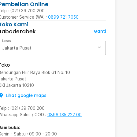
Pembelian Online
Telp : (021) 39 700 200
Customer Service (WA) :
0899 721 7050
Toko Kami
Jabodetabek
Ganti
Lokasi
Jakarta Pusat
Toko
Bendungan Hilir Raya Blok G1 No. 10
Jakarta Pusat
DKI Jakarta
10210
Lihat google maps
Telp
:
(021) 39 700 200
Whatsapp Sales / COD
:
0896 135 222 00
Jam buka:
Senin - Sabtu
:
09:00
-
20:00