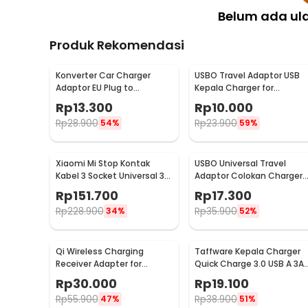
Belum ada ul
Produk Rekomendasi
Konverter Car Charger
USBO Travel Adaptor USB
Adaptor EU Plug to
Kepala Charger for
Cigarette Socket 12V
Smartphone 5V 2A -
Rp
13.300
Rp
10.000
500mA - KYA109
U90EWE
Rp
28.900
Rp
23.900
54%
59%
Xiaomi Mi Stop Kontak
USBO Universal Travel
Kabel 3 Socket Universal 3
Adaptor Colokan Charger
USB A 1.8M 250V 2500W -
Adapter 1000W - 931L
Rp
151.700
Rp
17.300
XMCXB01QMN (ORIGINAL)
Rp
228.900
Rp
35.900
34%
52%
Qi Wireless Charging
Taffware Kepala Charger
Receiver Adapter for
Quick Charge 3.0 USB A 3A 
Smartphone USB Type C -
TE008
Rp
30.000
Rp
19.100
P9
Rp
55.900
Rp
38.900
47%
51%