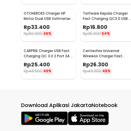
OTOHEROES Charger HP
Taffware Kepala Charger
Motor Dual USB Voltmeter
Fast Charging QC3.0 USB A
Waterproof 4.2A - Y451
EU Plug 3A 18W - TE-007
Rp
33.400
Rp
16.800
Rp
60.900
Rp
35.900
46%
54%
CARPRIE Charger USB Fast
Centechia Universal
Charging QC 3.0 2 Port 3A -
Wireless Charger Fast
TE-820
Charging Station Base 2A
Rp
25.400
Rp
26.300
10W - K8
Rp
48.900
Rp
49.900
49%
48%
Download Aplikasi JakartaNotebook