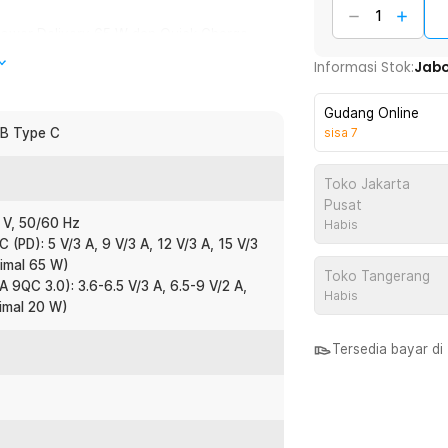
 Power Delivery 65 W dan Quick Charge
gkat. Dengan charger PD 65 W, Anda
Informasi Stok:
Jab
apa laptop yang mendukung USB C fast
Gudang Online
SB Type C
sisa
7
 terdiri dari USB Type C dan USB Type
 perangkat sekaligus tanpa perlu membawa
Toko Jakarta
fast charging ini sangat praktis
Pusat
 V, 50/60 Hz
Habis
(PD): 5 V/3 A, 9 V/3 A, 12 V/3 A, 15 V/3
simal 65 W)
ng mampu meningkatkan efisiensi konversi
Toko Tangerang
 9QC 3.0): 3.6-6.5 V/3 A, 6.5-9 V/2 A,
lebih rendah dibanding charger
Habis
imal 20 W)
Tersedia bayar d
 kompatibel dengan stop kontak di
SB C dapat langsung digunakan tanpa
an di rumah, kantor, hotel, maupun saat