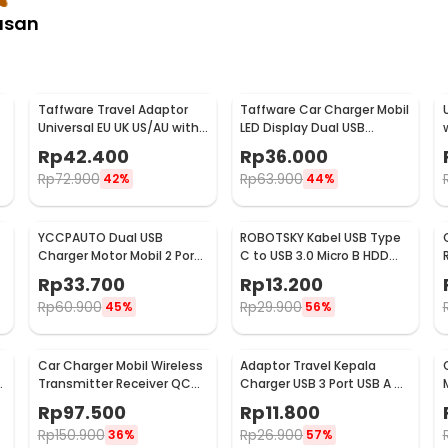
asan
Taffware Travel Adaptor
Taffware Car Charger Mobil
Universal EU UK US/AU with
LED Display Dual USB
2 Port USB A 2.1A - JY-148
Cigarette Plug 3.1A - EC2
Rp
42.400
Rp
36.000
Rp
72.900
Rp
63.900
42%
44%
YCCPAUTO Dual USB
ROBOTSKY Kabel USB Type
Charger Motor Mobil 2 Port
C to USB 3.0 Micro B HDD
DC 12-24V 3.1A 1 PCS - CJ-
Data Cable 1M - SGC10
Rp
33.700
Rp
13.200
L040
Rp
60.900
Rp
29.900
45%
56%
Car Charger Mobil Wireless
Adaptor Travel Kepala
-
Transmitter Receiver QC
Charger USB 3 Port USB A 5V
3.0 Dual USB 3.1A - HY-82
3.1A - EKA
Rp
97.500
Rp
11.800
Rp
150.900
Rp
26.900
36%
57%