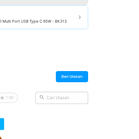
 charging ini dilengkapi berbagai sistem
ion, overvoltage protection, overcharge
Multi Port USB Type C 65W - BK313
njaga perangkat tetap aman selama
:
D Multi Port USB Type C 65W - BK313
Beri Ulasan
1
(
0
)
Cari Ulasan