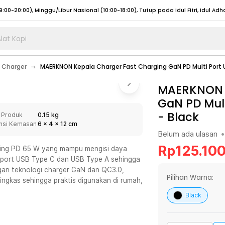
lat Kopi
umat (07:00 - 20:00), Sabtu - Minggu (08:00 - 20:00), Tutup pada Idul Fitri
Sele
:00 - 20:00), Sabtu - Minggu/ Libur Nasional (08:00 - 17:00)
Selengkapnya
 Charger
MAERKNON Kepala Charger Fast Charging GaN PD Multi Port 
:00 - 20:00), Sabtu - Minggu/ Libur Nasional (08:00 - 17:00)
Selengkapnya
 (09:00-20:00), Minggu/Libur Nasional (12:00-20:00), Tutup pada Idul Fitri
MAERKNON K
Sele
GaN PD Mult
 (09:00-20:00), Minggu/Libur Nasional (12:00-20:00), Tutup pada Idul Fitri
Sele
-
Black
 Produk
0.15 kg
nsi Kemasan
6
x
4
x
12
cm
Belum ada ulasan
•
Rp
125.10
ing PD 65 W yang mampu mengisi daya
pi port USB Type C dan USB Type A sehingga
umat (07:00 - 20:00), Sabtu - Minggu (08:00 - 20:00), Tutup pada Idul Fitri
Sele
ngan teknologi charger GaN dan QC3.0,
:00 - 20:00), Sabtu - Minggu/ Libur Nasional (08:00 - 17:00)
Selengkapnya
Pilihan Warna:
 ringkas sehingga praktis digunakan di rumah,
:00 - 20:00), Sabtu - Minggu/ Libur Nasional (08:00 - 17:00)
Selengkapnya
Black