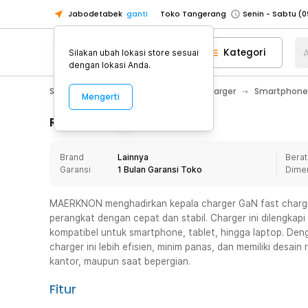
Jabodetabek
ganti
Toko Tangerang
Toko Cikupa
Kategori
A
Silakan ubah lokasi store sesuai
Pick n Go Jakarta Barat
Senin - J
dengan lokasi Anda.
Pick n Go Bekasi
Senin - Jumat (08
Smartphone & Tablet
Baterai & Charger
Smartphone
Mengerti
Pick n Go Depok
Senin - Jumat (08
Toko Jakarta Pusat
Senin - Sabtu
Rincian Produk
Toko Jakarta Barat
Senin - Sabtu
Brand
Lainnya
Berat
Toko Jakarta Utara
Garansi
1 Bulan Garansi Toko
Dime
Toko Tangerang
Toko Cikupa
MAERKNON menghadirkan kepala charger GaN fast charg
perangkat dengan cepat dan stabil. Charger ini dilengka
Pick n Go Jakarta Barat
Senin - J
kompatibel untuk smartphone, tablet, hingga laptop. De
Pick n Go Bekasi
Senin - Jumat (08
charger ini lebih efisien, minim panas, dan memiliki desain
kantor, maupun saat bepergian.
Pick n Go Depok
Senin - Jumat (08
Fitur