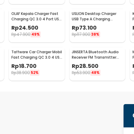
OLAF Kepala Charger Fast
USLION Desktop Charger
Charging QC 3.0 4 Port USB
USB Type A Charging
A 48 W - BK-376
Station Dock 5 Port 4A -
Rp
24.500
Rp
73.100
US04
Rp
47.900
Rp
117.900
49%
38%
Taffware Car Charger Mobil
JINSERTA Bluetooth Audio
Fast Charging QC 3.0 4 USB
Receiver FM Transmitter
A Port 7A 35W - BK-358
USB Charger - X8
Rp
18.700
Rp
28.500
Rp
38.900
Rp
53.900
52%
48%