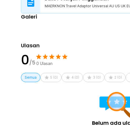
1 x Kotak Penyimpanan
MAERKNON Travel Adaptor Universal AU US UK EU
1 x Panduan Penggunaan
Galeri
Ulasan
0
/5
0
Ulasan
Semua
5
(
0
)
4
(
0
)
3
(
0
)
2
(
0
)
Belum ada ul