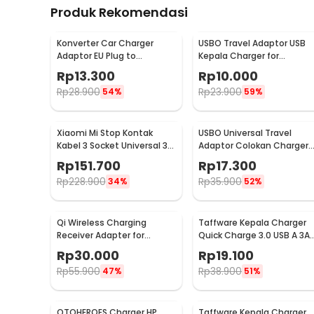
Produk Rekomendasi
Konverter Car Charger
USBO Travel Adaptor USB
Adaptor EU Plug to
Kepala Charger for
Cigarette Socket 12V
Smartphone 5V 2A -
Rp
13.300
Rp
10.000
500mA - KYA109
U90EWE
Rp
28.900
Rp
23.900
54%
59%
Xiaomi Mi Stop Kontak
USBO Universal Travel
Kabel 3 Socket Universal 3
Adaptor Colokan Charger
USB A 1.8M 250V 2500W -
Adapter 1000W - 931L
Rp
151.700
Rp
17.300
XMCXB01QMN (ORIGINAL)
Rp
228.900
Rp
35.900
34%
52%
Qi Wireless Charging
Taffware Kepala Charger
Receiver Adapter for
Quick Charge 3.0 USB A 3A 
Smartphone USB Type C -
TE008
Rp
30.000
Rp
19.100
P9
Rp
55.900
Rp
38.900
47%
51%
OTOHEROES Charger HP
Taffware Kepala Charger