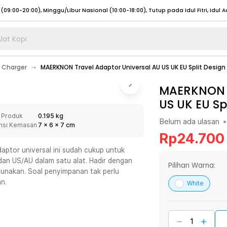
lat Kopi
umat (07:00 - 20:00), Sabtu - Minggu (08:00 - 20:00), Tutup pada Idul Fitri
Sele
 Charger
MAERKNON Travel Adaptor Universal AU US UK EU Split Design
:00 - 20:00), Sabtu - Minggu/ Libur Nasional (08:00 - 17:00)
Selengkapnya
:00 - 20:00), Sabtu - Minggu/ Libur Nasional (08:00 - 17:00)
MAERKNON T
Selengkapnya
US UK EU Sp
 (09:00-20:00), Minggu/Libur Nasional (12:00-20:00), Tutup pada Idul Fitri
Sele
 Produk
0.195 kg
 (09:00-20:00), Minggu/Libur Nasional (12:00-20:00), Tutup pada Idul Fitri
Sele
Belum ada ulasan
•
nsi Kemasan
7
x
6
x
7
cm
Rp
24.700
aptor universal ini sudah cukup untuk
 dan US/AU dalam satu alat. Hadir dengan
Pilihan Warna:
gunakan. Soal penyimpanan tak perlu
umat (07:00 - 20:00), Sabtu - Minggu (08:00 - 20:00), Tutup pada Idul Fitri
Sele
n.
White
:00 - 20:00), Sabtu - Minggu/ Libur Nasional (08:00 - 17:00)
Selengkapnya
:00 - 20:00), Sabtu - Minggu/ Libur Nasional (08:00 - 17:00)
Selengkapnya