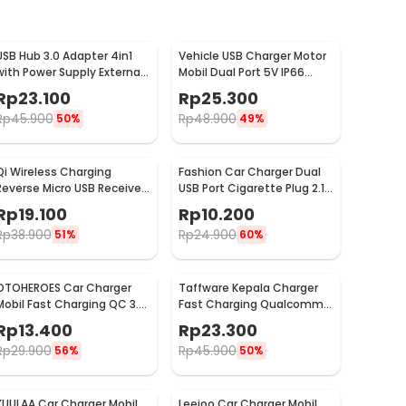
USB Hub 3.0 Adapter 4in1
Vehicle USB Charger Motor
with Power Supply External
Mobil Dual Port 5V IP66
USB 3.0 4 Port - UH-103U3
Splashproof - 42557
Rp
23.100
Rp
25.300
Rp
45.900
Rp
48.900
50%
49%
Qi Wireless Charging
Fashion Car Charger Dual
Reverse Micro USB Receiver
USB Port Cigarette Plug 2.1A
for Smartphone - WXTE
- YSC-11
Rp
19.100
Rp
10.200
Rp
38.900
Rp
24.900
51%
60%
OTOHEROES Car Charger
Taffware Kepala Charger
Mobil Fast Charging QC 3.0
Fast Charging Qualcomm
Dual USB 3.1A 30W - DC-681
QC 3.0 USB 3 Port USB - AR-
Rp
13.400
Rp
23.300
QC-03
Rp
29.900
Rp
45.900
56%
50%
KUULAA Car Charger Mobil
Leeioo Car Charger Mobil