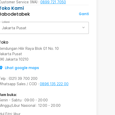
Customer Service (WA) :
0899 721 7050
Toko Kami
Jabodetabek
Ganti
Lokasi
Jakarta Pusat
Toko
Bendungan Hilir Raya Blok G1 No. 10
Jakarta Pusat
DKI Jakarta
10210
Lihat google maps
Telp
:
(021) 39 700 200
Whatsapp Sales / COD
:
0896 135 222 00
Jam buka:
Senin - Sabtu
:
09:00
-
20:00
Minggu/Libur Nasional
:
12:00
-
20:00
Idul Fitri
: libur