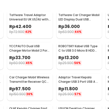
Taffware Travel Adaptor
Taffware Car Charger Mobil
Universal EU UK US/AU with
LED Display Dual USB
2 Port USB A 2.1A - JY-148
Cigarette Plug 3.1A - EC2
Rp
42.400
Rp
36.000
Rp
72.900
Rp
63.900
42%
44%
YCCPAUTO Dual USB
ROBOTSKY Kabel USB Type
Charger Motor Mobil 2 Port
C to USB 3.0 Micro B HDD
DC 12-24V 3.1A 1 PCS - CJ-
Data Cable 1M - SGC10
Rp
33.700
Rp
13.200
L040
Rp
60.900
Rp
29.900
45%
56%
Car Charger Mobil Wireless
Adaptor Travel Kepala
-
Transmitter Receiver QC
Charger USB 3 Port USB A 5V
3.0 Dual USB 3.1A - HY-82
3.1A - EKA
Rp
97.500
Rp
11.800
Rp
150.900
Rp
26.900
36%
57%
OLAF Kepala Charger Fast
USLION Desktop Charger