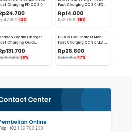
Fast Charging PD QC 3.0
Fast Charging QC 3.0 LED
Dual USB 1.67A 20W - A318
Dual USB Port 2.4A - LE001
Rp
24.700
Rp
14.000
Rp
42.900
Rp
30.900
43%
55%
Mcdodo Kepala Charger
USLION Car Charger Mobil
Fast Charging Quick
Fast Charging QC 3.0 LED 5
Charge Dual Port USB 33 W
USB Port A 15A 18W - BK-359
Rp
131.700
Rp
28.800
- CH-092
Rp
202.900
Rp
53.900
36%
47%
Contact Center
Pembelian Online
Telp : (021) 39 700 200