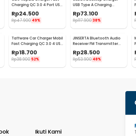
Charging QC 3.0 4 Port USB
USB Type A Charging
A 48 W - BK-376
Station Dock 5 Port 4A -
Rp
24.500
Rp
73.100
US04
Rp
47.900
Rp
117.900
49%
38%
Taffware Car Charger Mobil
JINSERTA Bluetooth Audio
Fast Charging QC 3.0 4 USB
Receiver FM Transmitter
A Port 7A 35W - BK-358
USB Charger - X8
Rp
18.700
Rp
28.500
Rp
38.900
Rp
53.900
52%
48%
ook
Ikuti Kami