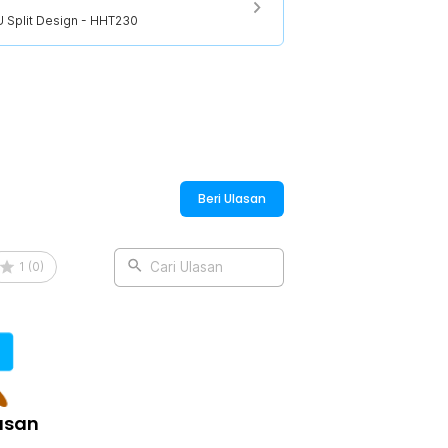
 Split Design - HHT230
Beri Ulasan
1
(
0
)
Cari Ulasan
asan