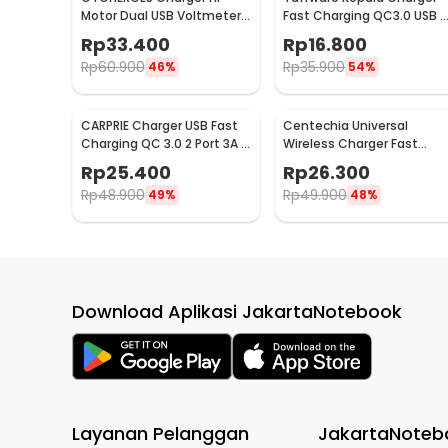
Motor Dual USB Voltmeter
Fast Charging QC3.0 USB A
Waterproof 4.2A - Y451
EU Plug 3A 18W - TE-007
Rp
33.400
Rp
16.800
Rp
60.900
Rp
35.900
46%
54%
CARPRIE Charger USB Fast
Centechia Universal
Charging QC 3.0 2 Port 3A -
Wireless Charger Fast
TE-820
Charging Station Base 2A
Rp
25.400
Rp
26.300
10W - K8
Rp
48.900
Rp
49.900
49%
48%
Download Aplikasi JakartaNotebook
Layanan Pelanggan
JakartaNoteb