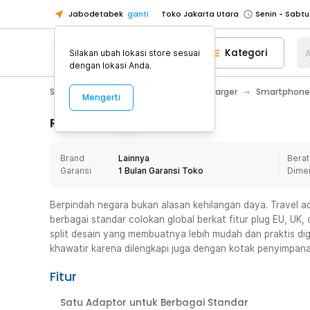
Jabodetabek
ganti
Toko Jakarta Utara
Toko Tangerang
Kategori
A
Silakan ubah lokasi store sesuai
Toko Cikupa
dengan lokasi Anda.
Pick n Go Jakarta Barat
Senin - J
Smartphone & Tablet
Baterai & Charger
Smartphone
Mengerti
Pick n Go Bekasi
Senin - Jumat (08
Pick n Go Depok
Senin - Jumat (08
Rincian Produk
Toko Jakarta Pusat
Senin - Sabtu
Brand
Lainnya
Berat
Toko Jakarta Barat
Senin - Sabtu
Garansi
1 Bulan Garansi Toko
Dime
Toko Jakarta Utara
Toko Tangerang
Berpindah negara bukan alasan kehilangan daya. Travel ad
berbagai standar colokan global berkat fitur plug EU, UK,
Toko Cikupa
split desain yang membuatnya lebih mudah dan praktis di
Pick n Go Jakarta Barat
Senin - J
khawatir karena dilengkapi juga dengan kotak penyimpana
Pick n Go Bekasi
Senin - Jumat (08
Fitur
Pick n Go Depok
Senin - Jumat (08
Satu Adaptor untuk Berbagai Standar