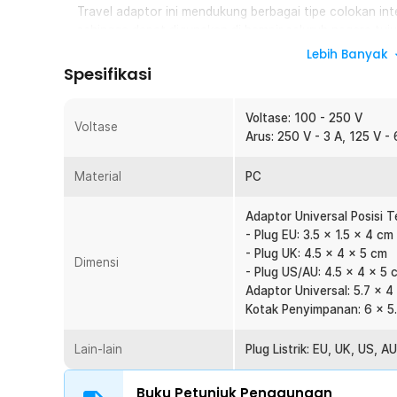
Travel adaptor ini mendukung berbagai tipe colokan int
sehingga dapat digunakan di hampir seluruh negara tuj
tidak perlu lagi khawatir soal perbedaan bentuk stop ko
Lebih Banyak
Spesifikasi
Desain Split yang Fleksibel dan Praktis
Dengan split design, travel adaptor ini dapat dipisahk
ini memberikan fleksibilitas ekstra, memudahkan penyi
Voltase: 100 - 250 V
Voltase
ringkas dan rapi di dalam tas atau koper perjalanan And
Arus: 250 V - 3 A, 125 V - 
Kompatibilitas Luas
Material
PC
Travel adaptor universal ini cocok digunakan untuk ber
smartphone, laptop, kamera, power bank, hingga gadget 
Adaptor Universal Posisi T
pebisnis, maupun digital nomad yang membawa banyak p
- Plug EU: 3.5 x 1.5 x 4 cm
Desain Kompak dan Mudah Dibawa
- Plug UK: 4.5 x 4 x 5 cm
Dimensi
Ukuran travel adaptor yang ringkas membuatnya sanga
- Plug US/AU: 4.5 x 4 x 5 
memakan banyak ruang di tas, namun tetap memberikan
Adaptor Universal: 5.7 x 
perjalanan singkat maupun perjalanan panjang lintas ne
Kotak Penyimpanan: 6 x 5.
Kelengkapan Produk
Lain-lain
Plug Listrik: EU, UK, US, AU
Rincian yang Anda dapatkan untuk pembelian produk ini
Buku Petunjuk Penggunaan
1 x MAERKNON Travel Adaptor Universal AU US UK EU