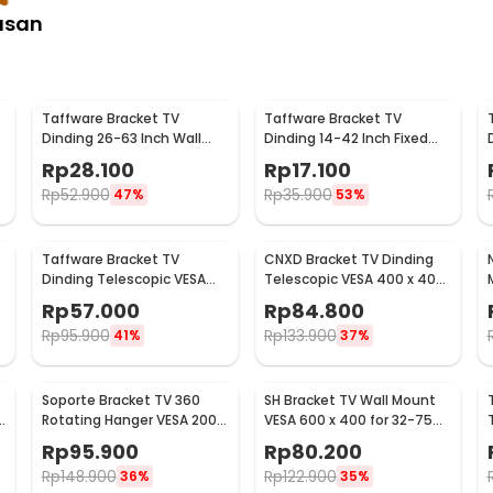
asan
Taffware Bracket TV
Taffware Bracket TV
Dinding 26-63 Inch Wall
Dinding 14-42 Inch Fixed
Mount VESA 400x400 - B41
VESA 200x200 Beban 25kg -
Rp
28.100
Rp
17.100
HD601
Rp
52.900
Rp
35.900
47%
53%
Taffware Bracket TV
CNXD Bracket TV Dinding
Dinding Telescopic VESA
Telescopic VESA 400 x 400
200x200 for 32-55 Inch TV -
for 26-55 Inch TV - CN814
Rp
57.000
Rp
84.800
X-400
Rp
95.900
Rp
133.900
41%
37%
Soporte Bracket TV 360
SH Bracket TV Wall Mount
e
Rotating Hanger VESA 200 x
VESA 600 x 400 for 32-75
200 14-42 Inch TV - JT-01
Inch TV - SH-65T
Rp
95.900
Rp
80.200
Rp
148.900
Rp
122.900
36%
35%