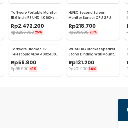
Taffware Portable Monitor
HLFEC Second Screen
r
15.6 Inch IPS UHD 4K 60Hz
Monitor Sensor CPU GPU
Type C Mini HDMI - SJD1505
HDD Panel IPS 3.5 Inch - HL-
Rp
2.472.200
Rp
218.700
3
Rp
3.288.900
Rp
299.900
25%
28%
Taffware Bracket TV
WELSBERG Bracket Speaker
Telescopic VESA 400x400
Stand Dinding Wall Mount
for 14-55 Inch TV - HDL-
Telescopic 2 PCS - SPS-501
Rp
56.800
Rp
131.200
117B-2
Rp
95.900
Rp
201.900
41%
36%