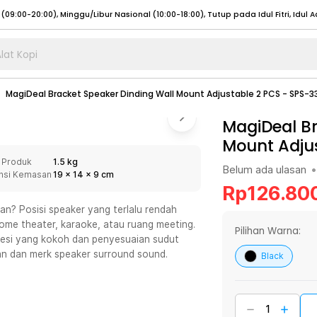
lat Kopi
umat (07:00 - 20:00), Sabtu - Minggu (08:00 - 20:00), Tutup pada Idul Fitri
Sele
MagiDeal Bracket Speaker Dinding Wall Mount Adjustable 2 PCS - SPS-3
:00 - 20:00), Sabtu - Minggu/ Libur Nasional (08:00 - 17:00)
Selengkapnya
:00 - 20:00), Sabtu - Minggu/ Libur Nasional (08:00 - 17:00)
MagiDeal Br
Selengkapnya
Mount Adjus
 (09:00-20:00), Minggu/Libur Nasional (12:00-20:00), Tutup pada Idul Fitri
Sele
 Produk
1.5 kg
 (09:00-20:00), Minggu/Libur Nasional (12:00-20:00), Tutup pada Idul Fitri
Sele
Belum ada ulasan
•
nsi Kemasan
19
x
14
x
9
cm
Rp
126.80
an? Posisi speaker yang terlalu rendah
ome theater, karaoke, atau ruang meeting.
Pilihan Warna:
 besi yang kokoh dan penyesuaian sudut
umat (07:00 - 20:00), Sabtu - Minggu (08:00 - 20:00), Tutup pada Idul Fitri
Sele
ran dan merk speaker surround sound.
Black
:00 - 20:00), Sabtu - Minggu/ Libur Nasional (08:00 - 17:00)
Selengkapnya
:00 - 20:00), Sabtu - Minggu/ Libur Nasional (08:00 - 17:00)
Selengkapnya