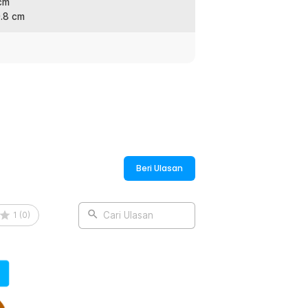
 cm
:
0.8 cm
djustable - SPS-332
Beri Ulasan
1
(
0
)
Cari Ulasan