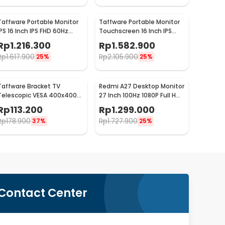
Taffware Portable Monitor
Taffware Portable Monitor
IPS 16 Inch IPS FHD 60Hz
Touchscreen 16 Inch IPS
Without Touchscreen -
FHD 60Hz Type C - 1600XTS
Rp
1.216.300
Rp
1.582.900
1600XTS
Rp
1.617.900
Rp
2.105.900
25%
25%
Taffware Bracket TV
Redmi A27 Desktop Monitor
Telescopic VESA 400x400
27 Inch 100Hz 1080P Full HD
for 32-65 Inch TV - P4
IPS - A27
Rp
113.200
Rp
1.299.000
Rp
178.900
Rp
1.727.900
37%
25%
Contact Center