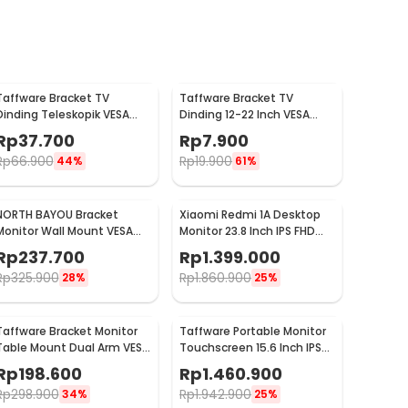
Taffware Bracket TV
Taffware Bracket TV
Dinding Teleskopik VESA
Dinding 12-22 Inch VESA
75x75 100x100 10-32 Inch -
75x75 100x100 8kg
Rp
37.700
Rp
7.900
HY-210
Rp
66.900
Rp
19.900
44%
61%
NORTH BAYOU Bracket
Xiaomi Redmi 1A Desktop
Monitor Wall Mount VESA
Monitor 23.8 Inch IPS FHD
100 x 100 17-27 Inch TV -
60Hz Ultra-thin HDMI -
Rp
237.700
Rp
1.399.000
F120
RMMNT238NF
Rp
325.900
Rp
1.860.900
28%
25%
Taffware Bracket Monitor
Taffware Portable Monitor
Table Mount Dual Arm VESA
Touchscreen 15.6 Inch IPS
100x100 13-27 Inch - KMT-2
1080P 60Hz Type C -
Rp
198.600
Rp
1.460.900
1560MTS
Rp
298.900
Rp
1.942.900
34%
25%