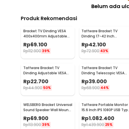
Belum ada ul
Produk Rekomendasi
Bracket TV Dinding VESA
Taffware Bracket TV
400x400mm Adjustable
Dinding 17-42 Inch
untuk TV LED 26-63 Inch -
VESA200x200 Putar 90 Tilt
Rp
69.100
Rp
42.100
KT02
15 - X-200
Rp
112.900
Rp
72.900
39%
43%
Taffware Bracket TV
Taffware Bracket TV
Dinding Adjustable VESA
Dinding Telescopic VESA
100x100 14-24 Inch - TV-
100x100 for 10-26 Inch TV -
Rp
22.700
Rp
39.000
W24
X-100
Rp
44.900
Rp
68.900
50%
44%
WELSBERG Bracket Universal
Taffware Portable Monitor
Sound Speaker Wall Mount 1
15.6 Inch IPS 1080P USB Typ
Pair - SW-03B
C Mini HDMI - LG156
Rp
69.900
Rp
1.082.400
Rp
113.900
Rp
1.439.900
39%
25%