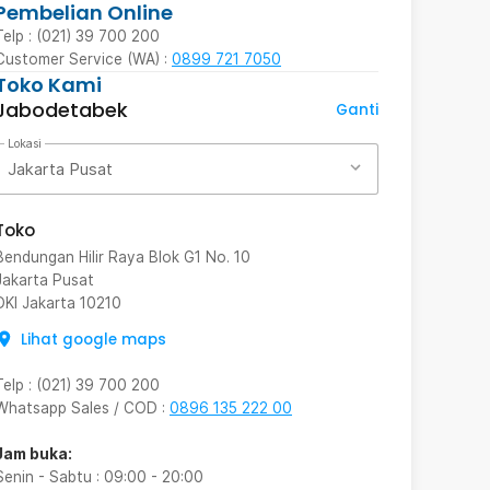
Pembelian Online
Telp : (021) 39 700 200
Customer Service (WA) :
0899 721 7050
Toko Kami
Jabodetabek
Ganti
Lokasi
Jakarta Pusat
Toko
Bendungan Hilir Raya Blok G1 No. 10
Jakarta Pusat
DKI Jakarta
10210
Lihat google maps
Telp
:
(021) 39 700 200
Whatsapp Sales / COD
:
0896 135 222 00
Jam buka:
Senin - Sabtu
:
09:00
-
20:00