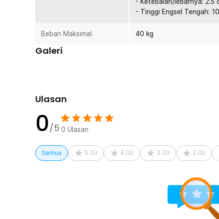
- Ketebalan/lebarnya: 2.5
Rincian yang Anda dapatkan untuk pembelian produk ini
- Tinggi Engsel Tengah: 1
2 x MagiDeal Bracket Speaker Dinding Wall Mount A
1 x Set Dyna Bolt
Beban Maksimal
40 kg
Galeri
Ulasan
0
/5
0
Ulasan
Semua
5
(
0
)
4
(
0
)
3
(
0
)
2
(
0
)