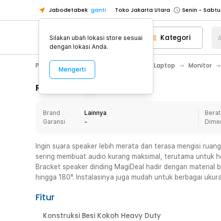
Jabodetabek
ganti
Toko Jakarta Utara
Toko Tangerang
Kategori
A
Silakan ubah lokasi store sesuai
Toko Cikupa
dengan lokasi Anda.
Pick n Go Jakarta Barat
Senin - J
PC & Laptop
Aksesoris Komputer & Laptop
Monitor
Mengerti
Pick n Go Bekasi
Senin - Jumat (08
Pick n Go Depok
Senin - Jumat (08
Rincian Produk
Toko Jakarta Pusat
Senin - Sabtu
Brand
Lainnya
Berat
Toko Jakarta Barat
Senin - Sabtu
Garansi
-
Dime
Toko Jakarta Utara
Toko Tangerang
Ingin suara speaker lebih merata dan terasa mengisi ruang
sering membuat audio kurang maksimal, terutama untuk h
Toko Cikupa
Bracket speaker dinding MagiDeal hadir dengan material
Pick n Go Jakarta Barat
Senin - J
hingga 180°. Instalasinya juga mudah untuk berbagai uku
Pick n Go Bekasi
Senin - Jumat (08
Fitur
Pick n Go Depok
Senin - Jumat (08
Konstruksi Besi Kokoh Heavy Duty