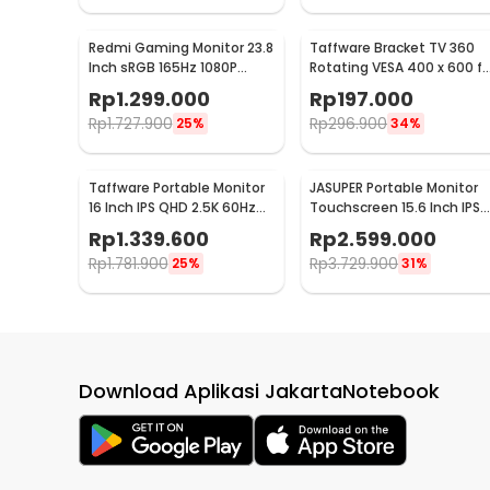
Redmi Gaming Monitor 23.8
Taffware Bracket TV 360
Inch sRGB 165Hz 1080P
Rotating VESA 400 x 600 fo
HDR10 1ms - G24
32-65 Inch TV - DN06
Rp
1.299.000
Rp
197.000
Rp
1.727.900
Rp
296.900
25%
34%
Taffware Portable Monitor
JASUPER Portable Monitor
16 Inch IPS QHD 2.5K 60Hz
Touchscreen 15.6 Inch IPS
Type C Mini HDMI - 1600XTS
4K 60Hz Type C - XW-660
Rp
1.339.600
Rp
2.599.000
Rp
1.781.900
Rp
3.729.900
25%
31%
Download Aplikasi JakartaNotebook