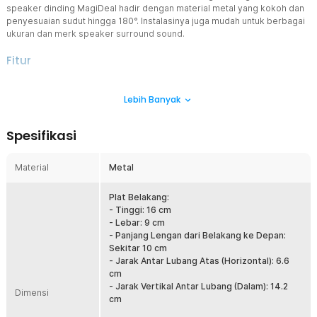
speaker dinding MagiDeal hadir dengan material metal yang kokoh dan
penyesuaian sudut hingga 180°. Instalasinya juga mudah untuk berbagai
ukuran dan merk speaker surround sound.
Fitur
Konstruksi Besi Kokoh Heavy Duty
Lebih Banyak
Bracket speaker ini dibuat dari material besi kuat yang dirancang
menopang beban hingga 40 kg. Struktur kokoh membantu speaker
tetap stabil saat digunakan dalam jangka panjang. Cocok untuk
Spesifikasi
speaker rumahan maupun speaker sound system berukuran besar.
Penyesuaian Sudut Fleksibel
Material
Metal
Bracket ini dilengkapi penyesuaian kiri kanan hingga 180°, ditambah
sistem 12 lubang penyesuaian sudut untuk presisi yang lebih halus.
Artinya, Anda bisa mengarahkan speaker ke titik mana pun di
Plat Belakang:
ruangan untuk menghasilkan dispersi suara surround yang
- Tinggi: 16 cm
sempurna.
- Lebar: 9 cm
- Panjang Lengan dari Belakang ke Depan:
Pemasangan Mudah
Sekitar 10 cm
Dirancang untuk pemasangan langsung tanpa proses perakitan
- Jarak Antar Lubang Atas (Horizontal): 6.6
yang merepotkan, lengkap dengan sekrup yang sudah tersedia
cm
dalam paket. Cukup pasang ke dinding atau plafon, kencangkan
- Jarak Vertikal Antar Lubang (Dalam): 14.2
Dimensi
baut, sesuaikan sudut, dan speaker siap digunakan.
cm
Serbaguna untuk Berbagai Kebutuhan