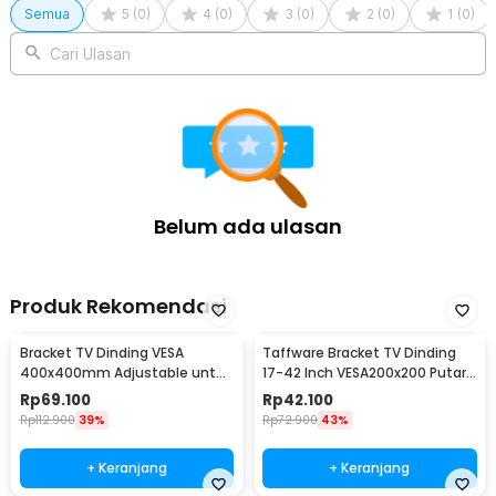
Semua
5
(
0
)
4
(
0
)
3
(
0
)
2
(
0
)
1
(
0
)
Cari Ulasan
Belum ada ulasan
Produk Rekomendasi
Bracket TV Dinding VESA
Taffware Bracket TV Dinding
400x400mm Adjustable untuk
17-42 Inch VESA200x200 Putar
TV LED 26-63 Inch - KT02
90 Tilt 15 - X-200
Rp
69.100
Rp
42.100
Rp
112.900
39%
Rp
72.900
43%
+ Keranjang
+ Keranjang