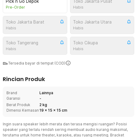
Pick n Go Depok
Toko Jakarta Pusat
Pre-Order
Habis
Toko Jakarta Barat
Toko Jakarta Utara
Habis
Habis
Toko Tangerang
Toko Cikupa
Habis
Habis
Tersedia bayar di tempat (COD)
Rincian Produk
Brand
Lainnya
Garansi
-
Berat Produk
2 kg
Dimensi Kemasan
19
x
15
x
15
cm
Ingin suara speaker lebih merata dan terasa mengisi ruangan? Posisi
speaker yang terlalu rendah sering membuat audio kurang maksimal,
terutama untuk home theater, karaoke, atau ruang meeting. Bracket