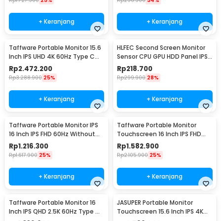
Rp
1.727.900
25%
Rp
296.900
34%
+ Keranjang
+ Keranjang
Taffware Portable Monitor 15.6
HLFEC Second Screen Monitor
Inch IPS UHD 4K 60Hz Type C
Sensor CPU GPU HDD Panel IPS
Mini HDMI - SJD1505
3.5 Inch - HL-3
Rp
2.472.200
Rp
218.700
Rp
3.288.900
25%
Rp
299.900
28%
+ Keranjang
+ Keranjang
Taffware Portable Monitor IPS
Taffware Portable Monitor
16 Inch IPS FHD 60Hz Without
Touchscreen 16 Inch IPS FHD
Touchscreen - 1600XTS
60Hz Type C - 1600XTS
Rp
1.216.300
Rp
1.582.900
Rp
1.617.900
25%
Rp
2.105.900
25%
+ Keranjang
+ Keranjang
Taffware Portable Monitor 16
JASUPER Portable Monitor
Inch IPS QHD 2.5K 60Hz Type C
Touchscreen 15.6 Inch IPS 4K
Mini HDMI - 1600XTS
60Hz Type C - XW-660