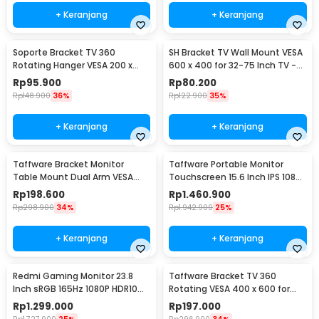
+ Keranjang
+ Keranjang
Soporte Bracket TV 360
SH Bracket TV Wall Mount VESA
Rotating Hanger VESA 200 x
600 x 400 for 32-75 Inch TV -
200 14-42 Inch TV - JT-01
SH-65T
Rp
95.900
Rp
80.200
Rp
148.900
36%
Rp
122.900
35%
+ Keranjang
+ Keranjang
Taffware Bracket Monitor
Taffware Portable Monitor
Table Mount Dual Arm VESA
Touchscreen 15.6 Inch IPS 1080P
100x100 13-27 Inch - KMT-2
60Hz Type C - 1560MTS
Rp
198.600
Rp
1.460.900
Rp
298.900
34%
Rp
1.942.900
25%
+ Keranjang
+ Keranjang
Redmi Gaming Monitor 23.8
Taffware Bracket TV 360
Inch sRGB 165Hz 1080P HDR10
Rotating VESA 400 x 600 for
1ms - G24
32-65 Inch TV - DN06
Rp
1.299.000
Rp
197.000