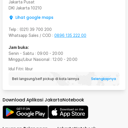
Jakarta Pusat
DKI Jakarta
10210
Lihat google maps
Telp
:
(021) 39 700 200
Whatsapp Sales / COD
:
0896 135 222 00
Jam buka:
Senin - Sabtu
:
09:00
-
20:00
Minggu/Libur Nasional
:
12:00
-
20:00
Idul Fitri
: libur
Selengkapnya
Beli langsung/self pickup di kota lainnya
Download Aplikasi JakartaNotebook