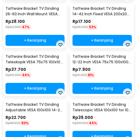
Taffware Bracket TV Dinding
Taffware Bracket TV Dinding
26-63 Inch Wall Mount VESA
14-42 Inch Fixed VESA 200x200
400x400 - B41
Beban 25kg - HD601
Rp
28.100
Rp
17.100
Rp
52.900
47%
Rp
35.900
53%
+ Keranjang
+ Keranjang
Taffware Bracket TV Dinding
Taffware Bracket TV Dinding
Teleskopik VESA 75x75 100x100
12-22 Inch VESA 75x75 100x100
10-32 Inch - HY-210
8kg
Rp
37.700
Rp
7.900
Rp
66.900
44%
Rp
19.900
61%
+ Keranjang
+ Keranjang
Taffware Bracket TV Dinding
Taffware Bracket TV Dinding
Adjustable VESA 100x100 14-24
Telescopic VESA 100x100 for 10-
Inch - TV-W24
26 Inch TV - X-100
Rp
22.700
Rp
39.000
Rp
44.900
50%
Rp
68.900
44%
+ Keranjang
+ Keranjang