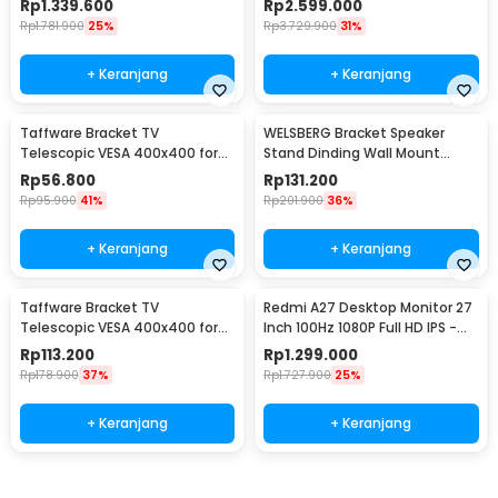
Rp
1.339.600
Rp
2.599.000
Rp
1.781.900
25%
Rp
3.729.900
31%
+ Keranjang
+ Keranjang
Taffware Bracket TV
WELSBERG Bracket Speaker
Telescopic VESA 400x400 for
Stand Dinding Wall Mount
14-55 Inch TV - HDL-117B-2
Telescopic 2 PCS - SPS-501
Rp
56.800
Rp
131.200
Rp
95.900
41%
Rp
201.900
36%
+ Keranjang
+ Keranjang
Taffware Bracket TV
Redmi A27 Desktop Monitor 27
Telescopic VESA 400x400 for
Inch 100Hz 1080P Full HD IPS -
32-65 Inch TV - P4
A27
Rp
113.200
Rp
1.299.000
Rp
178.900
37%
Rp
1.727.900
25%
+ Keranjang
+ Keranjang