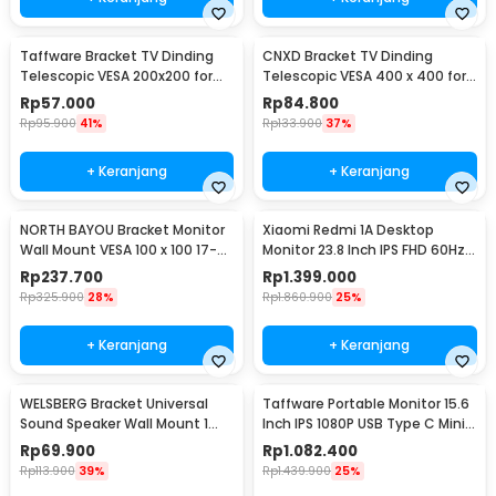
Taffware Bracket TV Dinding
CNXD Bracket TV Dinding
Telescopic VESA 200x200 for
Telescopic VESA 400 x 400 for
32-55 Inch TV - X-400
26-55 Inch TV - CN814
Rp
57.000
Rp
84.800
Rp
95.900
41%
Rp
133.900
37%
+ Keranjang
+ Keranjang
NORTH BAYOU Bracket Monitor
Xiaomi Redmi 1A Desktop
Wall Mount VESA 100 x 100 17-27
Monitor 23.8 Inch IPS FHD 60Hz
Inch TV - F120
Ultra-thin HDMI - RMMNT238NF
Rp
237.700
Rp
1.399.000
Rp
325.900
28%
Rp
1.860.900
25%
+ Keranjang
+ Keranjang
WELSBERG Bracket Universal
Taffware Portable Monitor 15.6
Sound Speaker Wall Mount 1
Inch IPS 1080P USB Type C Mini
Pair - SW-03B
HDMI - LG156
Rp
69.900
Rp
1.082.400
Rp
113.900
39%
Rp
1.439.900
25%