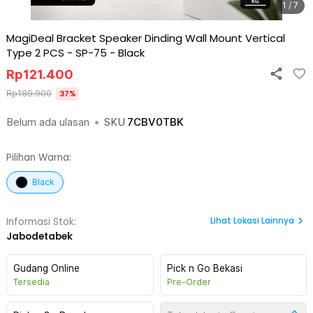
1 / 7
MagiDeal Bracket Speaker Dinding Wall Mount Vertical
Type 2 PCS - SP-75
-
Black
Rp
121.400
Rp
189.900
37
%
Belum ada ulasan
•
SKU
7CBV0TBK
Pilihan Warna:
Black
Lihat
Lokasi Lainnya
Informasi Stok:
Jabodetabek
Gudang Online
Pick n Go Bekasi
Tersedia
Pre-Order