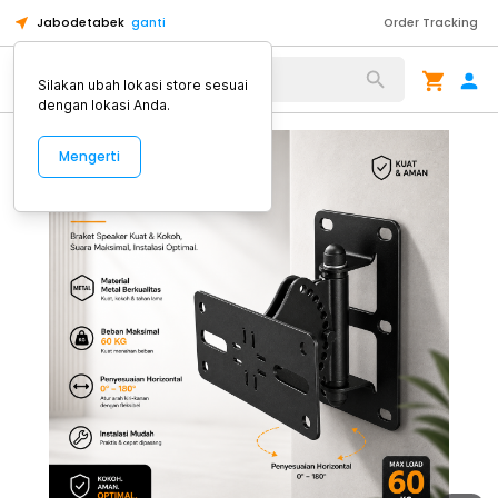
Jabodetabek
ganti
Order Tracking
Alat Kopi
Silakan ubah lokasi store sesuai
dengan lokasi Anda.
Mengerti