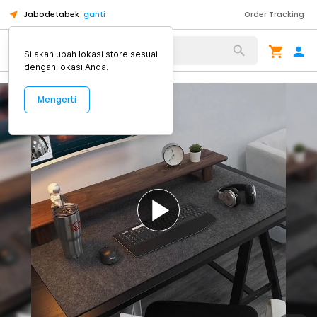
Jabodetabek
ganti
Order Tracking
Alat Kopi
Silakan ubah lokasi store sesuai
dengan lokasi Anda.
Mengerti