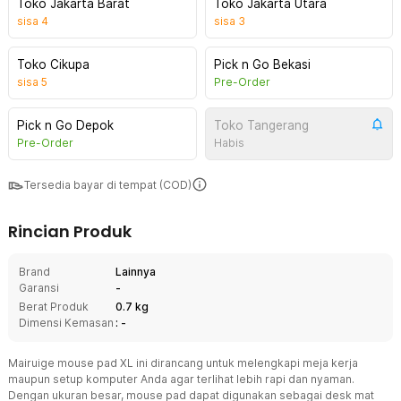
Toko Jakarta Barat
Toko Jakarta Utara
sisa
4
sisa
3
Toko Cikupa
Pick n Go Bekasi
sisa
5
Pre-Order
Pick n Go Depok
Toko Tangerang
Pre-Order
Habis
Tersedia bayar di tempat (COD)
Rincian Produk
Brand
Lainnya
Garansi
-
Berat Produk
0.7 kg
Dimensi Kemasan
: -
Mairuige mouse pad XL ini dirancang untuk melengkapi meja kerja
maupun setup komputer Anda agar terlihat lebih rapi dan nyaman.
Dengan ukuran besar, mouse pad dapat digunakan sebagai desk mat