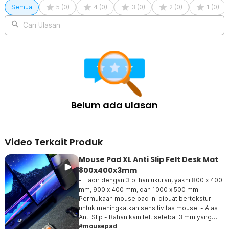
Semua
5
(
0
)
4
(
0
)
3
(
0
)
2
(
0
)
1
(
0
)
Cari Ulasan
Belum ada ulasan
Video Terkait Produk
Mouse Pad XL Anti Slip Felt Desk Mat
800x400x3mm
- Hadir dengan 3 pilhan ukuran, yakni 800 x 400
mm, 900 x 400 mm, dan 1000 x 500 mm. -
Permukaan mouse pad ini dibuat bertekstur
untuk meningkatkan sensitivitas mouse. - Alas
Anti Slip - Bahan kain felt setebal 3 mm yang
digunakan memiliki daya cengkram kuat agar
#mousepad