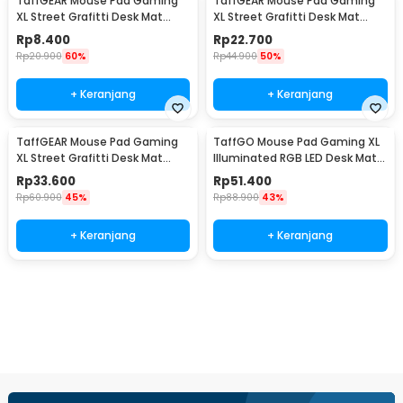
TaffGEAR Mouse Pad Gaming
TaffGEAR Mouse Pad Gaming
XL Street Grafitti Desk Mat
XL Street Grafitti Desk Mat
300x250x3mm - EI25
800x300x3mm - EI25
Rp
8.400
Rp
22.700
Rp
20.900
60%
Rp
44.900
50%
+ Keranjang
+ Keranjang
TaffGEAR Mouse Pad Gaming
TaffGO Mouse Pad Gaming XL
XL Street Grafitti Desk Mat
Illuminated RGB LED Desk Mat
900x400x3mm - EI25
800x300x4mm GMS-WT5
Rp
33.600
Rp
51.400
Rp
60.900
45%
Rp
88.900
43%
+ Keranjang
+ Keranjang
Beli Sekarang