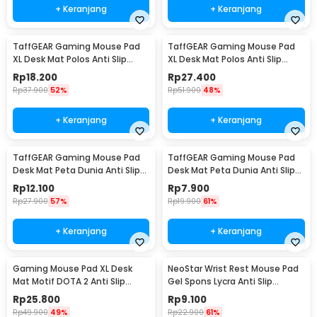
+ Keranjang
+ Keranjang
TaffGEAR Gaming Mouse Pad
TaffGEAR Gaming Mouse Pad
XL Desk Mat Polos Anti Slip
XL Desk Mat Polos Anti Slip
Waterproof 300x800x3mm -
Waterproof 400x900x3mm -
Rp
18.200
Rp
27.400
MP001
MP001
Rp
37.900
52%
Rp
51.900
48%
+ Keranjang
+ Keranjang
TaffGEAR Gaming Mouse Pad
TaffGEAR Gaming Mouse Pad
Desk Mat Peta Dunia Anti Slip
Desk Mat Peta Dunia Anti Slip
Waterproof 300x600x2mm -
Waterproof 300x250x3mm -
Rp
12.100
Rp
7.900
MP002
MP002
Rp
27.900
57%
Rp
19.900
61%
+ Keranjang
+ Keranjang
Gaming Mouse Pad XL Desk
NeoStar Wrist Rest Mouse Pad
Mat Motif DOTA 2 Anti Slip
Gel Spons Lycra Anti Slip
400x900x2mm
210x230x4mm - MP24
Rp
25.800
Rp
9.100
Rp
49.900
49%
Rp
22.900
61%