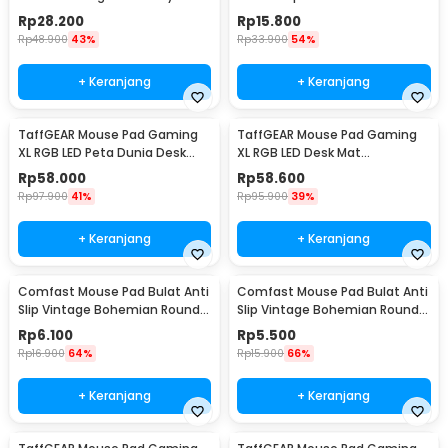
Foam - SH-023
800x300x2mm - LN001
Rp
28.200
Rp
15.800
Rp
48.900
43%
Rp
33.900
54%
+ Keranjang
+ Keranjang
TaffGEAR Mouse Pad Gaming
TaffGEAR Mouse Pad Gaming
XL RGB LED Peta Dunia Desk
XL RGB LED Desk Mat
Mat 300x700x4mm - GMS-
900x300x4mm 300x900x4mm
Rp
58.000
Rp
58.600
WT-5
- RGB-01
Rp
97.900
41%
Rp
95.900
39%
+ Keranjang
+ Keranjang
Comfast Mouse Pad Bulat Anti
Comfast Mouse Pad Bulat Anti
Slip Vintage Bohemian Round
Slip Vintage Bohemian Round
200x200x3mm Gray Moroccan
200x200x3mm Blue Moroccan
Rp
6.100
Rp
5.500
Floral
Floral
Rp
16.900
64%
Rp
15.900
66%
+ Keranjang
+ Keranjang