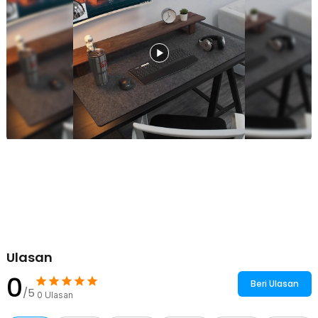
mencegah kerusakan atau pengelupasan pada bagian pinggir.
Dengan jahitan ini, mouse pad menjadi lebih awet untuk
penggunaan jangka panjang.
Ketebalan Nyaman Digunakan
Mouse pad memiliki ketebalan sekitar 3 mm yang memberikan
bantalan empuk saat digunakan. Ketebalan ini membantu
meningkatkan kenyamanan saat menggunakan mouse dalam waktu
lama.
Kelengkapan Produk
Rincian yang Anda dapatkan untuk pembelian produk ini:
1 x Mairuige Mouse Pad XL Anti Slip Felt Desk Mat - EZ142
Ulasan
0
Beri Ulasan
/5
0
Ulasan