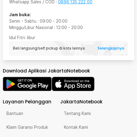
Whatsapp Sales / COD
:
0896 135 222 00
Jam buka:
Senin - Sabtu
:
09:00
-
20:00
Minggu/Libur Nasional
:
12:00
-
20:00
Idul Fitri
: libur
Selengkapnya
Beli langsung/self pickup di kota lainnya
Download Aplikasi JakartaNotebook
Layanan Pelanggan
JakartaNotebook
Bantuan
Tentang Kami
Klaim Garansi Produk
Kontak Kami