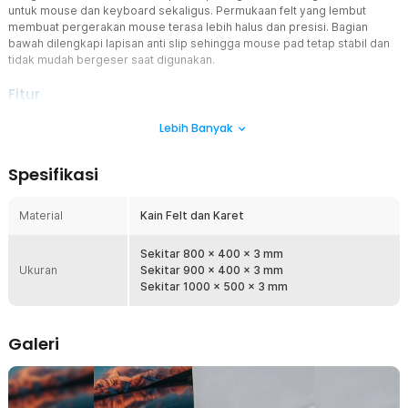
untuk mouse dan keyboard sekaligus. Permukaan felt yang lembut
membuat pergerakan mouse terasa lebih halus dan presisi. Bagian
bawah dilengkapi lapisan anti slip sehingga mouse pad tetap stabil dan
tidak mudah bergeser saat digunakan.
Fitur
Ukuran XL Desk Mat
Lebih Banyak
Mouse pad hadir dengan ukuran besar sehingga dapat digunakan
sebagai desk mat untuk mouse dan keyboard sekaligus. Ukuran
Spesifikasi
luas ini memberikan ruang gerak lebih nyaman saat bekerja, belajar,
maupun bermain game.
Material
Kain Felt dan Karet
Permukaan Felt Halus dan Presisi
Permukaan mouse pad menggunakan bahan kain felt yang lembut
sehingga pergerakan mouse menjadi lebih halus dan presisi.
Sekitar 800 x 400 x 3 mm
Ukuran
Material ini membantu sensor mouse bekerja lebih stabil saat
Sekitar 900 x 400 x 3 mm
digunakan untuk berbagai aktivitas.
Sekitar 1000 x 500 x 3 mm
Lapisan Anti Slip Stabil
Bagian bawah mouse pad dilengkapi lapisan anti slip yang mampu
Galeri
menahan posisi mouse pad tetap stabil di atas meja. Hal ini
membantu mencegah mouse pad bergeser saat digunakan.
Jahitan Tepi Lebih Tahan Lama
Bagian tepi mouse pad dilengkapi jahitan yang rapi untuk