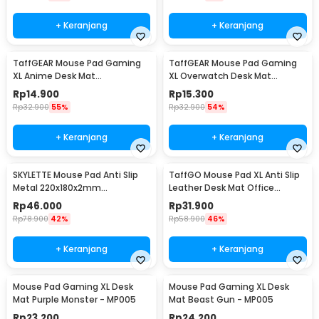
+ Keranjang
+ Keranjang
TaffGEAR Mouse Pad Gaming
TaffGEAR Mouse Pad Gaming
XL Anime Desk Mat
XL Overwatch Desk Mat
800x300x2mm One Piece -
800x300x2mm Overwatch
Rp
14.900
Rp
15.300
MP004
Rp
32.900
55%
Rp
32.900
54%
+ Keranjang
+ Keranjang
SKYLETTE Mouse Pad Anti Slip
TaffGO Mouse Pad XL Anti Slip
Metal 220x180x2mm
Leather Desk Mat Office
220x180x2mm - SKY-053
800x400x1mm 400x800x1mm -
Rp
46.000
Rp
31.900
A47780
Rp
78.900
42%
Rp
58.900
46%
+ Keranjang
+ Keranjang
Mouse Pad Gaming XL Desk
Mouse Pad Gaming XL Desk
Mat Purple Monster - MP005
Mat Beast Gun - MP005
Rp
23.200
Rp
24.200