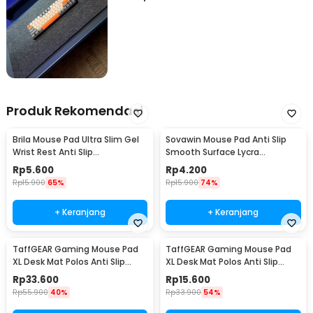
dapat melapisi meja dengan maksimal.
Produk Rekomendasi
Brila Mouse Pad Ultra Slim Gel
Sovawin Mouse Pad Anti Slip
Wrist Rest Anti Slip
Smooth Surface Lycra
200x235x10mm - B639
220x180x2mm - MP004
Rp
5.600
Rp
4.200
Rp
15.900
65%
Rp
15.900
74%
+ Keranjang
+ Keranjang
TaffGEAR Gaming Mouse Pad
TaffGEAR Gaming Mouse Pad
XL Desk Mat Polos Anti Slip
XL Desk Mat Polos Anti Slip
Waterproof 500x800x3mm -
Waterproof 300x600x3mm -
Rp
33.600
Rp
15.600
MP001
MP001
Rp
55.900
40%
Rp
33.900
54%