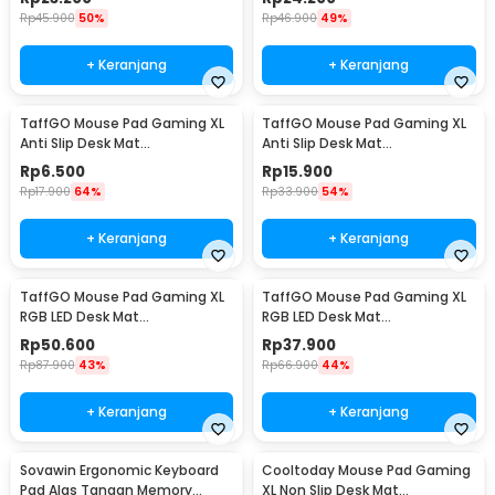
Rp
45.900
50%
Rp
46.900
49%
+ Keranjang
+ Keranjang
TaffGO Mouse Pad Gaming XL
TaffGO Mouse Pad Gaming XL
Anti Slip Desk Mat
Anti Slip Desk Mat
240x310x2mm Speed - LS
300x800x2mm Control - LS
Rp
6.500
Rp
15.900
Rp
17.900
64%
Rp
33.900
54%
+ Keranjang
+ Keranjang
TaffGO Mouse Pad Gaming XL
TaffGO Mouse Pad Gaming XL
RGB LED Desk Mat
RGB LED Desk Mat
300x800x4mm
250x300x4mm
Rp
50.600
Rp
37.900
Rp
87.900
43%
Rp
66.900
44%
+ Keranjang
+ Keranjang
Sovawin Ergonomic Keyboard
Cooltoday Mouse Pad Gaming
Pad Alas Tangan Memory
XL Non Slip Desk Mat