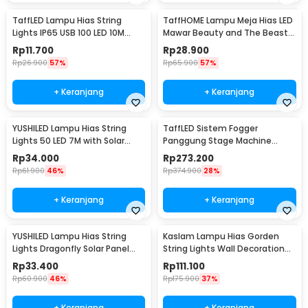
TaffLED Lampu Hias String
TaffHOME Lampu Meja Hias LED
Lights IP65 USB 100 LED 10M
Mawar Beauty and The Beast
Warm White - TDC-01
Warm White - AC01
Rp
11.700
Rp
28.900
Rp
26.900
57%
Rp
65.900
57%
+ Keranjang
+ Keranjang
YUSHILED Lampu Hias String
TaffLED Sistem Fogger
Lights 50 LED 7M with Solar
Panggung Stage Machine
Panel - M072
Ejector with RGB LED - KY-
Rp
34.000
Rp
273.200
LED500
Rp
61.900
46%
Rp
374.900
28%
+ Keranjang
+ Keranjang
YUSHILED Lampu Hias String
Kaslam Lampu Hias Gorden
Lights Dragonfly Solar Panel
String Lights Wall Decoration
IP65 8 Modes 20 LED - M088
18W 3x3M 320 LED - S-32
Rp
33.400
Rp
111.100
Rp
60.900
46%
Rp
175.900
37%
+ Keranjang
+ Keranjang