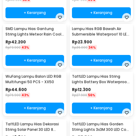
+ Keranjang
+ Keranjang
SMD Lampu Hias Gantung
Lampu Hias RGB Bawah Air
String Lights Meteor Rain Cool
Submersible Waterproof 10 LED
White 30cm 8 PCS
with Remote - 13017
Rp
42.200
Rp
23.900
Rp
73.900
43%
Rp
36.000
34%
+ Keranjang
+ Keranjang
WuFang Lampu Balon LED RGB
TaffLED Lampu Hias String
Multifungsi 50 PCS - XX50
Lights Battery Box Waterproof
50 LED 5M - G5
Rp
44.600
Rp
12.300
Rp
76.900
43%
Rp
27.900
56%
+ Keranjang
+ Keranjang
TaffLED Lampu Hias Dekorasi
TaffLED Lampu Hias Gorden
String Solar Panel 30 LED 8
String Lights 3x3M 300 LED Cool
Mode 6.5M - 896
White 18W - 300L