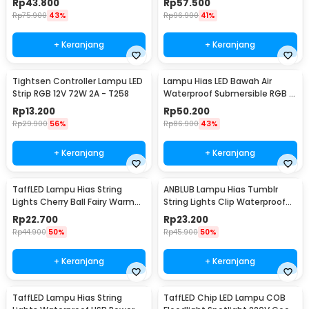
Rp
43.800
Rp
57.500
Rp
75.900
43%
Rp
96.900
41%
+ Keranjang
+ Keranjang
Tightsen Controller Lampu LED
Lampu Hias LED Bawah Air
Strip RGB 12V 72W 2A - T258
Waterproof Submersible RGB 2
PCS with Remote - 13017
Rp
13.200
Rp
50.200
Rp
29.900
56%
Rp
86.900
43%
+ Keranjang
+ Keranjang
TaffLED Lampu Hias String
ANBLUB Lampu Hias Tumblr
Lights Cherry Ball Fairy Warm
String Lights Clip Waterproof
White 5M - LY20W
20 LED 2M - 0606
Rp
22.700
Rp
23.200
Rp
44.900
50%
Rp
45.900
50%
+ Keranjang
+ Keranjang
TaffLED Lampu Hias String
TaffLED Chip LED Lampu COB