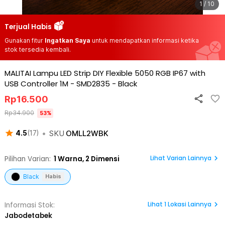
1 / 10
Terjual Habis
Gunakan fitur
Ingatkan Saya
untuk mendapatkan informasi ketika
stok tersedia kembali.
MALITAI Lampu LED Strip DIY Flexible 5050 RGB IP67 with
USB Controller 1M - SMD2835
-
Black
Rp
16.500
Rp
34.900
53
%
•
SKU
OMLL2WBK
4.5
(
17
)
Lihat Varian Lainnya
Pilihan Varian:
1
Warna,
2 Dimensi
Black
Habis
Lihat
1
Lokasi Lainnya
Informasi Stok:
Jabodetabek