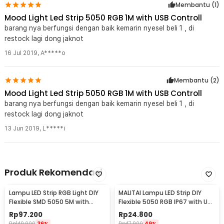
Membantu (
1
)
Mood Light Led Strip 5050 RGB 1M with USB Controll
barang nya berfungsi dengan baik kemarin nyesel beli 1 , di
restock lagi dong jaknot
16 Jul 2019
,
A*****o
Membantu (
2
)
Mood Light Led Strip 5050 RGB 1M with USB Controll
barang nya berfungsi dengan baik kemarin nyesel beli 1 , di
restock lagi dong jaknot
13 Jun 2019
,
L*****i
Produk Rekomendasi
Lampu LED Strip RGB Light DIY
MALITAI Lampu LED Strip DIY
Flexible SMD 5050 5M with
Flexible 5050 RGB IP67 with USB
Remote
Controller 2M - SMD2835
Rp
97.200
Rp
24.800
Rp
149.900
36%
Rp
47.900
49%