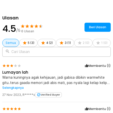
Ulasan
4.5
Beri Ulasan
/5
6
Ulasan
Semua
5
(
3
)
4
(
2
)
3
(
1
)
2
(
0
)
1
(
0
)
Cari Ulasan
Membantu (
1
)
Lumayan lah
Warna kuningnya agak kehijauan, jadi gabisa dibikin warmwhite
gitu..terus gaada memori jadi abis mati, pas nyala lagi kelap kelip
Selengkapnya
musti diatur lagi..
27 Nov 2023
,
R*****s
Verified Buyer
Membantu (
1
)