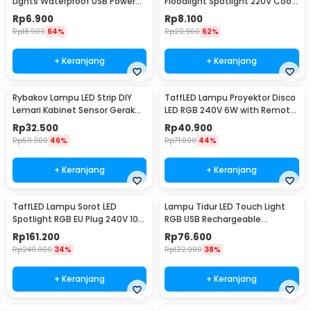
Lights Waterproof USB Power
Floodlight Spotlight 220V Cool
50 LED 5M - SZ
White 6000K 50W - COB4060-
Rp
6.900
Rp
8.100
AC220-50
Rp
18.900
64%
Rp
20.900
62%
+ Keranjang
+ Keranjang
Rybakov Lampu LED Strip DIY
TaffLED Lampu Proyektor Disco
Lemari Kabinet Sensor Gerak
LED RGB 240V 6W with Remote
4.5W 1M - 2835
Control - CY-LV-RG
Rp
32.500
Rp
40.900
Rp
59.900
46%
Rp
71.900
44%
+ Keranjang
+ Keranjang
TaffLED Lampu Sorot LED
Lampu Tidur LED Touch Light
Spotlight RGB EU Plug 240V 10W
RGB USB Rechargeable
- L18RG
1500mAh 5V 3W - F8-1
Rp
161.200
Rp
76.600
Rp
240.900
34%
Rp
122.900
38%
+ Keranjang
+ Keranjang