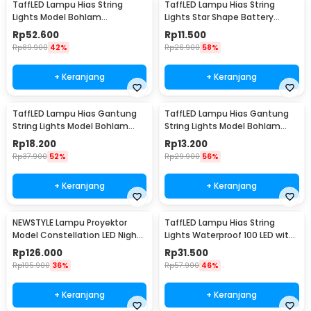
TaffLED Lampu Hias String
TaffLED Lampu Hias String
Lights Model Bohlam
Lights Star Shape Battery
Waterproof 20 LED 5M - PD039
Power 20 LED 3M - 2G11
Rp
52.600
Rp
11.500
Rp
89.900
42%
Rp
26.900
58%
+ Keranjang
+ Keranjang
TaffLED Lampu Hias Gantung
TaffLED Lampu Hias Gantung
String Lights Model Bohlam
String Lights Model Bohlam
Mini Waterproof 6M - ZYD0931
Mini Waterproof 3M - ZYD0931
Rp
18.200
Rp
13.200
Rp
37.900
52%
Rp
29.900
56%
+ Keranjang
+ Keranjang
NEWSTYLE Lampu Proyektor
TaffLED Lampu Hias String
Model Constellation LED Night
Lights Waterproof 100 LED with
Light 3W 5V - NL-USB
Solar Panel - M071
Rp
126.000
Rp
31.500
Rp
195.900
36%
Rp
57.900
46%
+ Keranjang
+ Keranjang