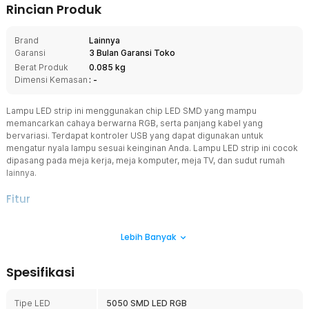
Rincian Produk
Brand
Lainnya
Garansi
3 Bulan Garansi Toko
Berat Produk
0.085 kg
Dimensi Kemasan
: -
Lampu LED strip ini menggunakan chip LED SMD yang mampu
memancarkan cahaya berwarna RGB, serta panjang kabel yang
bervariasi. Terdapat kontroler USB yang dapat digunakan untuk
mengatur nyala lampu sesuai keinginan Anda. Lampu LED strip ini cocok
dipasang pada meja kerja, meja komputer, meja TV, dan sudut rumah
lainnya.
Fitur
Strip Cahaya RGB Warna-Warni
Lebih Banyak
Dengan LED RGB berwarna-warni, Anda dapat menciptakan
dekorasi cahaya sesuai dengan tema warna yang Anda inginkan.
Ada 20 pilihan warna yang bisa Anda pilih seperti merah, hijau, biru,
Spesifikasi
orange, ungu, hijau muda, biru muda, dan warna turunan lainnya.
Hanya saja, pilihan warna yang tersedia belum termasuk warna
warm white, natural white, dan cool white.
Tipe LED
5050 SMD LED RGB