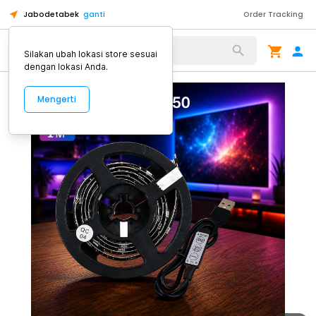
Jabodetabek
ganti
Order Tracking
Alat Kopi
Silakan ubah lokasi store sesuai
dengan lokasi Anda.
Mengerti