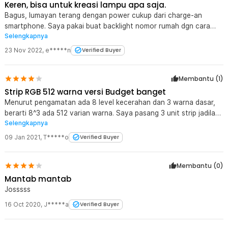
Keren, bisa untuk kreasi lampu apa saja.
Bagus, lumayan terang dengan power cukup dari charge-an
smartphone. Saya pakai buat backlight nomor rumah dgn cara
Selengkapnya
dipotong pada bagian yg sdh ditandai, lalu buat sambungan kabel
dgn panjang sesuai keinginan dan di solder seperlunya.
23 Nov 2022
,
e*****n
Verified Buyer
Membantu (
1
)
Strip RGB 512 warna versi Budget banget
Menurut pengamatan ada 8 level kecerahan dan 3 warna dasar,
berarti 8^3 ada 512 varian warna. Saya pasang 3 unit strip jadilah
Selengkapnya
seperti ambilight TV versi budget karena tiap sisi berubah-ubah
dengan warna berbeda-beda. Hehe... Kekurangan: sambungan
09 Jan 2021
,
T*****o
Verified Buyer
modul dengan stripnya lemah sekali, tidak ada pegangan, harus
diselotip. Pengalaman saya, gara-gara itu warna hijau jadi kadang
Membantu (
0
)
nyala kadang tidak, harus digoyangkan sedikit.
Mantab mantab
Josssss
16 Oct 2020
,
J*****a
Verified Buyer