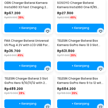
OEIN Charger Baterai Kamera
SOSOYO Charger Baterai
Insta360 X3 Fast Charging 2
Kamera Insta360 One R/RS
Slot - BC-IS360X3B
Dual Sided USB Type C - BC-
Rp
67.200
Rp
27.900
IS360RB
Rp
109.900
39%
Rp
52.900
48%
+ Keranjang
+ Keranjang
FMA Charger Baterai Universal
TELESIN Charger Baterai Box
US Plug 4.2V with LCD USB Port
Kamera GoPro Hero 13 3 Slot
5.2V - A73E
with Battery - S0-ECB-12-TGP
Rp
35.700
Rp
531.800
Rp
63.900
45%
Rp
717.900
26%
+ Keranjang
+ Keranjang
TELESIN Charger Baterai 3 Slot
TELESIN Charger Baterai Box
GoPro Hero 9/10/11/12 with 2
Kamera GoPro Hero 9 to 12 with
Batteries - S0-BCG-04-TGP
2 Battery - S0-ECB-01-TGP
Rp
489.200
Rp
584.200
Rp
670.900
28%
Rp
788.900
26%
+ Keranjang
+ Keranjang