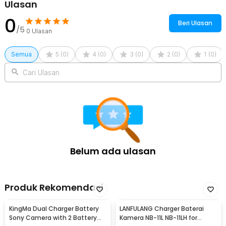
Ulasan
0
Beri Ulasan
/5
0
Ulasan
Semua
5
(
0
)
4
(
0
)
3
(
0
)
2
(
0
)
1
(
0
)
Cari Ulasan
Belum ada ulasan
Produk Rekomendasi
KingMa Dual Charger Battery
LANFULANG Charger Baterai
Sony Camera with 2 Battery
Kamera NB-11L NB-11LH for