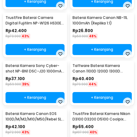
+ Keranjang
+ Keranjang
TrustFire Baterai Camera
Baterai Kamera Canon NB-11L
Digital Fujifilm NP-W126 HS30EX
1000mAh (Replika 1:1)
(Replika 1:1) - NP-W126
Rp
42.400
Rp
26.800
Rp
73.900
43%
Rp
50.900
48%
+ Keranjang
+ Keranjang
Baterai Kamera Sony Cyber-
Taffware Baterai Kamera
shot NP-BN1 DSC-J20 1000mAh
Canon 1100D 1200D 1300D
(Replika 1:1)
1500D 3000D 2200mAh - LP-E10
Rp
37.100
Rp
40.400
Rp
59.900
39%
Rp
70.900
44%
+ Keranjang
+ Keranjang
Baterai Kamera Canon EOS
TrustFire Baterai Kamera Nikon
100D/M/M2/M10/M50/Rebel SL1
D3100 D3200 D5100 Coolpix
1250mAh - (Replika 1:1) LP-E12
1500mAh - EN-EL14(Replika 1:1)
Rp
42.100
Rp
65.400
Rp
72.900
43%
Rp
107.900
40%