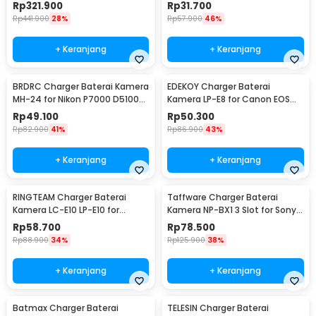
1080mAh 7.4 V - KM-FW50
Canon IXUS IXY - LF1
Rp
321.900
Rp
31.700
Rp
441.900
28%
Rp
57.900
46%
+ Keranjang
+ Keranjang
BRDRC Charger Baterai Kamera
EDEKOY Charger Baterai
MH-24 for Nikon P7000 D5100
Kamera LP-E8 for Canon EOS
D5200 D5300 - BR100
550D 600D 650D 700D - LC-
Rp
49.100
Rp
50.300
E8C
Rp
82.900
41%
Rp
86.900
43%
+ Keranjang
+ Keranjang
RINGTEAM Charger Baterai
Taffware Charger Baterai
Kamera LC-E10 LP-E10 for
Kamera NP-BX1 3 Slot for Sony
Canon EOS 1100D X50 - LC-E10
Cybershot HDR - TFBX1
Rp
58.700
Rp
78.500
Rp
88.900
34%
Rp
125.900
38%
+ Keranjang
+ Keranjang
Batmax Charger Baterai
TELESIN Charger Baterai