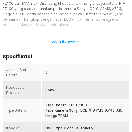
FZ100 dari MANBILY. Dirancang khusus untuk mengisi daya baterai NP-
FZ100 yang biasa digunakan pada kamera Sony ILCE-9, A7M3, A7R3,
hingga 7RM3. Anda bahkan bisa mengisi daya 3 baterai di waktu yang
bersamaan. Lengkap dengan layar LCD untuk memantau progress
pengisian daya dari setiap baterainya.
Fitur
Lebih Banyak
Efisien dengan 3 Slot
Tidak perlu lagi membuang waktu untuk mengisi daya baterai
Spesifikasi
kamera satu per satu. Charger baterai kamera NP-FZ100 bisa Anda
gunakan untuk mengisi daya 3 buah baterai sekaligus. Ini sangat
berguna jika Anda memiliki beberapa baterai cadangan yang perlu
Jumlah Slot
3
diisi ulang.
Baterai
Pantau Melalui LCD
Kesesuaian
Berapa kapasitas daya yang telah terisi dapat Anda lihat melalui
Sony
Produk
layar LCD dengan jelas. Anda pun tidak perlu lagi menebak-nebak
apakah daya telah terisi penuh karena layar LCD akan menampilkan
daya ketiga baterai dalam bentuk bar.
Tipe Baterai: NP-FZ100
Tipe Baterai
Tipe Kamera Sony: ILCE-9, A7M3, A7R3, A9,
Dual Port USB
hingga 7RM3
Anda bisa menghubungkan charger baterai kamera LP-E6 ke catu
daya menggunakan kabel USB type C atau micro USB. Kabel USB
Koneksi
type C sudah tersedia dalam paket pembelian sehingga Anda tidak
USB Type C dan USB Micro