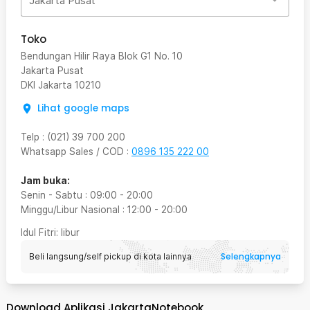
Jakarta Pusat
Toko
Bendungan Hilir Raya Blok G1 No. 10
Jakarta Pusat
DKI Jakarta
10210
Lihat google maps
Telp
:
(021) 39 700 200
Whatsapp Sales / COD
:
0896 135 222 00
Jam buka:
Senin - Sabtu
:
09:00
-
20:00
Minggu/Libur Nasional
:
12:00
-
20:00
Idul Fitri
: libur
Selengkapnya
Beli langsung/self pickup di kota lainnya
Download Aplikasi JakartaNotebook