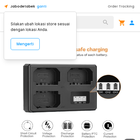
Jabodetabek
ganti
Order Tracking
Alat Kopi
Silakan ubah lokasi store sesuai
dengan lokasi Anda.
Mengerti