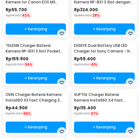
Kamera for Canon EOS M3
Kamera NP-BX1 3 Slot dengan 2
750D 760D T6i - LP-E17
PCS Baterai Sony - CMR-001
Rp
55.700
Rp
324.000
Rp
94.900
42%
Rp
443.900
28%
+ Keranjang
+ Keranjang
TELESIN Charger Baterai
DIGEYE Dual Battery USB LED
Kamera NP-BX1 3 Slot Pocket
Charger for Sony Camera - NP-
for Sony - CMR-002
FW50
Rp
159.900
Rp
59.400
Rp
238.900
34%
Rp
99.900
41%
+ Keranjang
+ Keranjang
OEIN Charger Baterai Kamera
SUPTIG Charger Baterai
Insta360 X3 Fast Charging 3
Kamera Insta360 X4 Fast
Slot - IS360X3B
Charging 3 Slot - CH3-X4-01
Rp
44.900
Rp
115.400
Rp
100.900
56%
Rp
181.900
37%
+ Keranjang
+ Keranjang