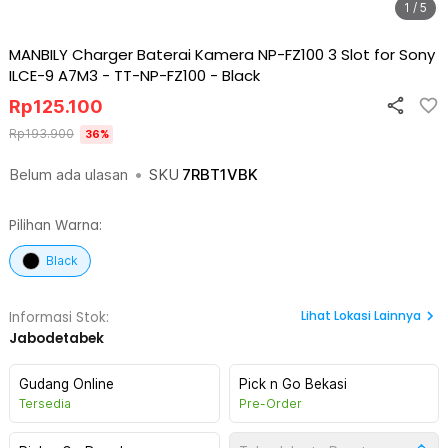
1 / 5
MANBILY Charger Baterai Kamera NP-FZ100 3 Slot for Sony
ILCE-9 A7M3 - TT-NP-FZ100
-
Black
Rp
125.100
Rp
193.900
36
%
Belum ada ulasan
•
SKU
7RBT1VBK
Pilihan Warna:
Black
Lihat
Lokasi Lainnya
Informasi Stok:
Jabodetabek
Gudang Online
Pick n Go Bekasi
Tersedia
Pre-Order