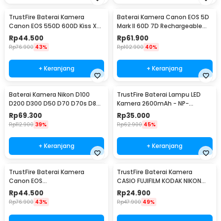
TrustFire Baterai Kamera
Baterai Kamera Canon EOS 5D
Canon EOS 550D 600D Kiss X4
Mark II 60D 7D Rechargeable
Rebel T2i 1800mAh - LP-E8
2650mAh - LP-E6/E6N (Replika
Rp
44.500
Rp
61.900
(Replika 1:1)
1:1)
Rp
76.900
43%
Rp
102.900
40%
+ Keranjang
+ Keranjang
Baterai Kamera Nikon D100
TrustFire Baterai Lampu LED
D200 D300 D50 D70 D70s D80
Kamera 2600mAh - NP-
D90 D700 2750mAh - EN-EL3E
F550/NP-F570 (Replika 1:1)
Rp
69.300
Rp
35.000
(Replika 1:1)
Rp
112.900
39%
Rp
62.900
45%
+ Keranjang
+ Keranjang
TrustFire Baterai Kamera
TrustFire Baterai Kamera
Canon EOS
CASIO FUJIFILM KODAK NIKON
1000D/450D/500D/Kiss/Rebel
OLYMPUS 1200mAh - Li-42B
Rp
44.500
Rp
24.900
1600mAh - LP-E5
(Replika 1:1)
Rp
76.900
43%
Rp
47.900
49%