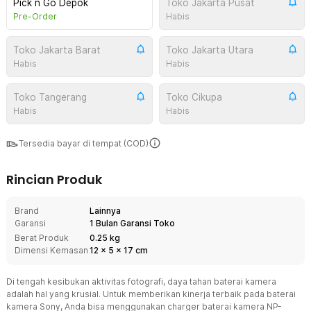
Pick n Go Depok
Toko Jakarta Pusat
Pre-Order
Habis
Toko Jakarta Barat
Toko Jakarta Utara
Habis
Habis
Toko Tangerang
Toko Cikupa
Habis
Habis
Tersedia bayar di tempat (COD)
Rincian Produk
Brand
Lainnya
Garansi
1 Bulan Garansi Toko
Berat Produk
0.25 kg
Dimensi Kemasan
12
x
5
x
17
cm
Di tengah kesibukan aktivitas fotografi, daya tahan baterai kamera
adalah hal yang krusial. Untuk memberikan kinerja terbaik pada baterai
kamera Sony, Anda bisa menggunakan charger baterai kamera NP-