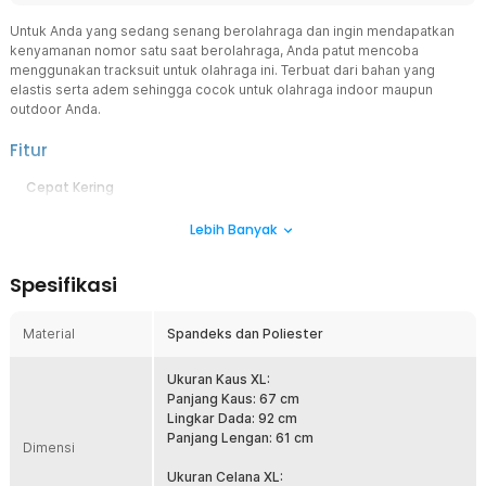
Untuk Anda yang sedang senang berolahraga dan ingin mendapatkan
kenyamanan nomor satu saat berolahraga, Anda patut mencoba
menggunakan tracksuit untuk olahraga ini. Terbuat dari bahan yang
elastis serta adem sehingga cocok untuk olahraga indoor maupun
outdoor Anda.
Fitur
Cepat Kering
Dengan teknologi quick-dry membuat kaus dan celana tracksuit ini
Lebih Banyak
lebih nyaman digunakan untuk olahraga dalam waktu lama sekali
pun. Anda dapat berolahraga dengan nyaman karena keringat bisa
cepat mengering saat Anda menggunakan kaus dan celana
Spesifikasi
tracksuit ini.
Cocok untuk Kegiatan Olahraga
Material
Spandeks dan Poliester
Kaus dan celana ini cocok untuk digunakan sebagai pakaian
olahraga Anda baik olahraga indoor maupun outdoor sehingga
membuat Anda lebih pede saat berolahraga dan juga nyaman saat
Ukuran Kaus XL:
digunakan.
Panjang Kaus: 67 cm
Lingkar Dada: 92 cm
Bahan Berkualitas Baik
Panjang Lengan: 61 cm
Dimensi
Terbuat dari bahan spandeks dan poliester berkualitas yang
nyaman saat digunakan dan elastis serta adem membuat Anda
Ukuran Celana XL: