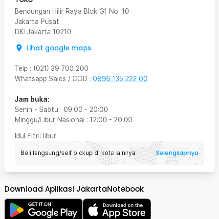
Bendungan Hilir Raya Blok G1 No. 10
Jakarta Pusat
DKI Jakarta
10210
Lihat google maps
Telp
:
(021) 39 700 200
Whatsapp Sales / COD
:
0896 135 222 00
Jam buka:
Senin - Sabtu
:
09:00
-
20:00
Minggu/Libur Nasional
:
12:00
-
20:00
Idul Fitri
: libur
Selengkapnya
Beli langsung/self pickup di kota lainnya
Download Aplikasi JakartaNotebook