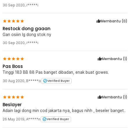
30 Sep 2020
,
i*****i
Membantu (
0
)
Restock dong gaaan
Gan osiiin lg dong stok ny
30 Sep 2020
,
i*****i
Membantu (
1
)
Pas Boss
Tinggi 183 BB 88 Pas banget dibadan, enak buat gowes.
30 Aug 2020
,
B*****o
Verified Buyer
Membantu (
1
)
Beslayer
Adain lagi dong min cod jakarta nya, bagus nihh , beseler banget..
26 May 2019
,
A*****n
Verified Buyer