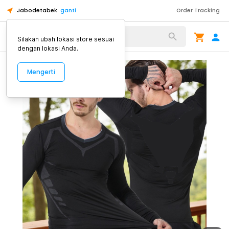
Jabodetabek
ganti
Order Tracking
Alat Kopi
Silakan ubah lokasi store sesuai
dengan lokasi Anda.
Mengerti