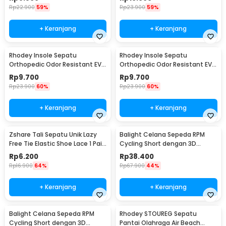
Rp
22.900
59%
Rp
23.900
59%
+ Keranjang
+ Keranjang
Rhodey Insole Sepatu
Rhodey Insole Sepatu
Orthopedic Odor Resistant EVA
Orthopedic Odor Resistant EVA
Foam 41 - Y3Y27
Foam 42 - Y3Y27
Rp
9.700
Rp
9.700
Rp
23.900
60%
Rp
23.900
60%
+ Keranjang
+ Keranjang
Zshare Tali Sepatu Unik Lazy
Balight Celana Sepeda RPM
Free Tie Elastic Shoe Lace 1 Pair
Cycling Short dengan 3D
- T10
Padded Sponge M
Rp
6.200
Rp
38.400
Black/Orange - CK01
Rp
16.900
64%
Rp
67.900
44%
+ Keranjang
+ Keranjang
Balight Celana Sepeda RPM
Rhodey STOUREG Sepatu
Cycling Short dengan 3D
Pantai Olahraga Air Beach