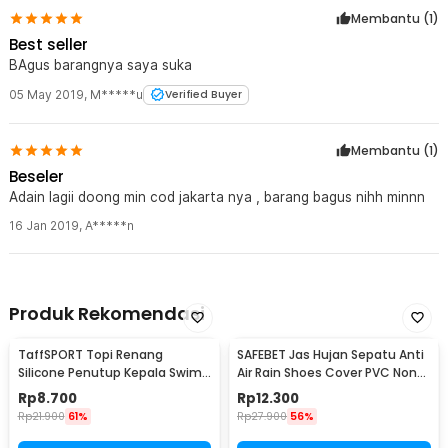
Membantu (
1
)
Best seller
BAgus barangnya saya suka
05 May 2019
,
M*****u
Verified Buyer
Membantu (
1
)
Beseler
Adain lagii doong min cod jakarta nya , barang bagus nihh minnn
16 Jan 2019
,
A*****n
Produk Rekomendasi
TaffSPORT Topi Renang
SAFEBET Jas Hujan Sepatu Anti
Silicone Penutup Kepala Swim
Air Rain Shoes Cover PVC Non
Cap Dewasa - SX01
Slip Strap M 37-39 - H-101
Rp
8.700
Rp
12.300
Rp
21.900
61%
Rp
27.900
56%