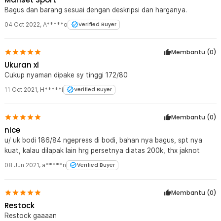
Bagus dan barang sesuai dengan deskripsi dan harganya.
04 Oct 2022
,
A*****o
Verified Buyer
Membantu (
0
)
Ukuran xl
Cukup nyaman dipake sy tinggi 172/80
11 Oct 2021
,
H*****i
Verified Buyer
Membantu (
0
)
nice
u/ uk bodi 186/84 ngepress di bodi, bahan nya bagus, spt nya
kuat, kalau dilapak lain hrg persetnya diatas 200k, thx jaknot
08 Jun 2021
,
a*****n
Verified Buyer
Membantu (
0
)
Restock
Restock gaaaan