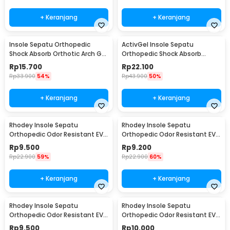
+ Keranjang
+ Keranjang
Insole Sepatu Orthopedic
ActivGel Insole Sepatu
Shock Absorb Orthotic Arch Gel
Orthopedic Shock Absorb
Foam L - ZYD17
Silicone Gel S
Rp
15.700
Rp
22.100
Rp
33.900
54%
Rp
43.900
50%
+ Keranjang
+ Keranjang
Rhodey Insole Sepatu
Rhodey Insole Sepatu
Orthopedic Odor Resistant EVA
Orthopedic Odor Resistant EVA
Foam 37 - Y3Y27
Foam 38 - Y3Y27
Rp
9.500
Rp
9.200
Rp
22.900
59%
Rp
22.900
60%
+ Keranjang
+ Keranjang
Rhodey Insole Sepatu
Rhodey Insole Sepatu
Orthopedic Odor Resistant EVA
Orthopedic Odor Resistant EVA
Foam 39 - Y3Y27
Foam 40 - Y3Y27
Rp
9.500
Rp
10.000