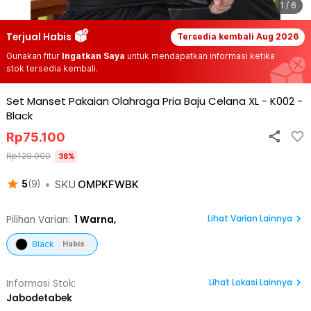
1 / 6
Terjual Habis
Tersedia kembali
Aug 2026
Gunakan fitur
Ingatkan Saya
untuk mendapatkan informasi ketika
stok tersedia kembali.
Set Manset Pakaian Olahraga Pria Baju Celana XL - K002
-
Black
Rp
75.100
Rp
120.900
38
%
•
SKU
OMPKFWBK
5
(
9
)
Lihat Varian Lainnya
Pilihan Varian:
1
Warna,
Black
Habis
Lihat
Lokasi Lainnya
Informasi Stok:
Jabodetabek