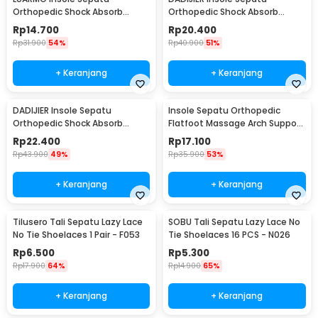
Orthopedic Shock Absorb
Orthopedic Shock Absorb
Cushioned EVA Foam L - L3
Silicone Gel M - KYL
Rp
14.700
Rp
20.400
Rp
31.900
54%
Rp
40.900
51%
+ Keranjang
+ Keranjang
DADIJIER Insole Sepatu
Insole Sepatu Orthopedic
Orthopedic Shock Absorb
Flatfoot Massage Arch Support
Silicone Gel L - KYL
EVA 44-47 - E003
Rp
22.400
Rp
17.100
Rp
43.900
49%
Rp
35.900
53%
+ Keranjang
+ Keranjang
Tilusero Tali Sepatu Lazy Lace
SOBU Tali Sepatu Lazy Lace No
No Tie Shoelaces 1 Pair - F053
Tie Shoelaces 16 PCS - N026
Rp
6.500
Rp
5.300
Rp
17.900
64%
Rp
14.900
65%
+ Keranjang
+ Keranjang