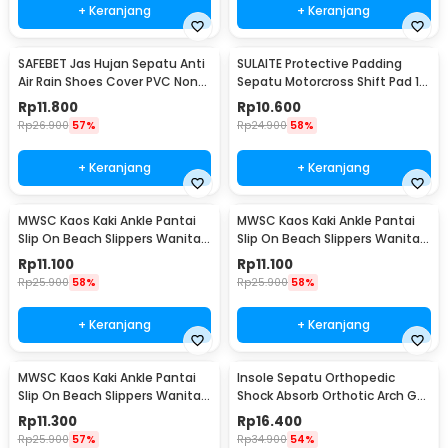
+ Keranjang
+ Keranjang
SAFEBET Jas Hujan Sepatu Anti
SULAITE Protective Padding
Air Rain Shoes Cover PVC Non
Sepatu Motorcross Shift Pad 1
Slip Strap XL 42-43 - H-101
PCS - GT-106
Rp
11.800
Rp
10.600
Rp
26.900
57%
Rp
24.900
58%
+ Keranjang
+ Keranjang
MWSC Kaos Kaki Ankle Pantai
MWSC Kaos Kaki Ankle Pantai
Slip On Beach Slippers Wanita
Slip On Beach Slippers Wanita
XL - XH802
XXL - XH802
Rp
11.100
Rp
11.100
Rp
25.900
58%
Rp
25.900
58%
+ Keranjang
+ Keranjang
MWSC Kaos Kaki Ankle Pantai
Insole Sepatu Orthopedic
Slip On Beach Slippers Wanita
Shock Absorb Orthotic Arch Gel
M - XH802
Foam S - ZYD17
Rp
11.300
Rp
16.400
Rp
25.900
57%
Rp
34.900
54%