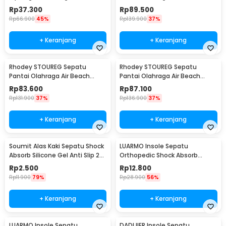
Padded Sponge L - CK01
Shoes 42 - 6688
Rp
37.300
Rp
89.500
Rp
66.900
45%
Rp
139.900
37%
+ Keranjang
+ Keranjang
Rhodey STOUREG Sepatu
Rhodey STOUREG Sepatu
Pantai Olahraga Air Beach
Pantai Olahraga Air Beach
Shoes 43 - 6688
Shoes 44 - 6688
Rp
83.600
Rp
87.100
Rp
131.900
37%
Rp
136.900
37%
+ Keranjang
+ Keranjang
Soumit Alas Kaki Sepatu Shock
LUARMO Insole Sepatu
Absorb Silicone Gel Anti Slip 2
Orthopedic Shock Absorb
PCS - MJ003
Cushioned EVA Foam M - L3
Rp
2.500
Rp
12.800
Rp
11.900
79%
Rp
28.900
56%
+ Keranjang
+ Keranjang
LUARMO Insole Sepatu
DADIJIER Insole Sepatu