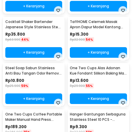
+ Keranjang
+ Keranjang
Cocktail Shaker Bartender
TaffHOME Celemek Masak
Japanese Style Stainless Steel
Apron Dapur Model Kantong
200ml
Pola Spatula - JJ41
Rp
35.800
Rp
15.300
Rp
63.900
44%
Rp
32.900
54%
+ Keranjang
+ Keranjang
Steel Soap Sabun Stainless
One Two Cups Alas Adonan
Anti Bau Tangan Odor Remove
Kue Fondant Silikon Baking Mat
- HW071
Anti Slip - JJ3873
Rp
10.800
Rp
13.600
Rp
25.900
59%
Rp
29.900
55%
+ Keranjang
+ Keranjang
One Two Cups Coffee Portable
Hanger Gantungan Serbaguna
Maker Manual Hand Press
Stainless Steel 10 PCS -
Espresso 300ml - T35066
M127105
Rp
189.200
Rp
9.300