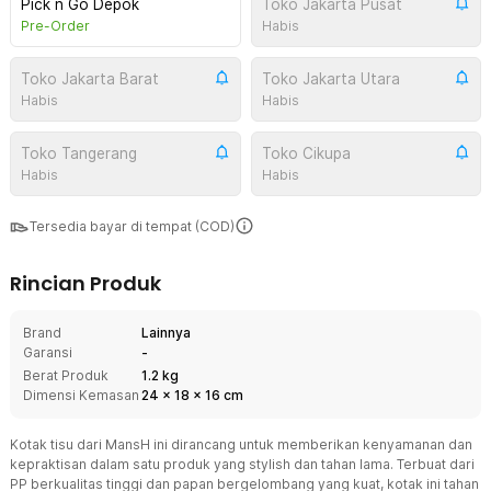
Pick n Go Depok
Toko Jakarta Pusat
Pre-Order
Habis
Toko Jakarta Barat
Toko Jakarta Utara
Habis
Habis
Toko Tangerang
Toko Cikupa
Habis
Habis
Tersedia bayar di tempat (COD)
Rincian Produk
Brand
Lainnya
Garansi
-
Berat Produk
1.2 kg
Dimensi Kemasan
24
x
18
x
16
cm
Kotak tisu dari MansH ini dirancang untuk memberikan kenyamanan dan
kepraktisan dalam satu produk yang stylish dan tahan lama. Terbuat dari
PP berkualitas tinggi dan papan bergelombang yang kuat, kotak ini tahan