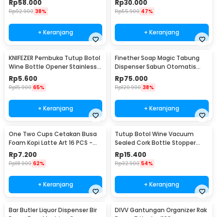
Rp
58.000
Rp
30.000
Rp
92.900
38%
Rp
55.900
47%
+ Keranjang
+ Keranjang
KNIFEZER Pembuka Tutup Botol
Finether Soap Magic Tabung
Wine Bottle Opener Stainless
Dispenser Sabun Otomatis
Steel - WS01
400ml - AD-03
Rp
5.600
Rp
75.000
Rp
15.900
65%
Rp
120.900
38%
+ Keranjang
+ Keranjang
One Two Cups Cetakan Busa
Tutup Botol Wine Vacuum
Foam Kopi Latte Art 16 PCS -
Sealed Cork Bottle Stopper
JJYE01
Stainless Steel - G94529
Rp
7.200
Rp
15.400
Rp
18.900
62%
Rp
32.900
54%
+ Keranjang
+ Keranjang
Bar Butler Liquor Dispenser Bir
DIVV Gantungan Organizer Rak