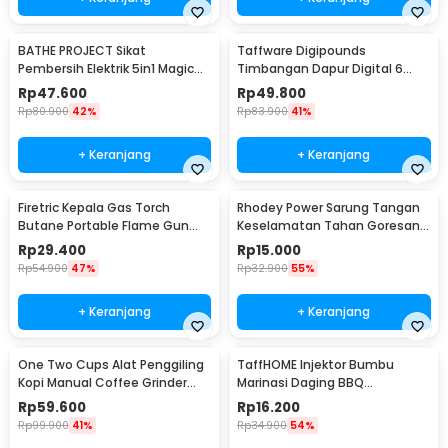
BATHE PROJECT Sikat
Taffware Digipounds
Pembersih Elektrik 5in1 Magic
Timbangan Dapur Digital 6
Brush Rechargeable - WQ8110
Satuan 1kg 0.1g - i2000
Rp
47.600
Rp
49.800
Rp
80.900
42%
Rp
83.900
41%
+ Keranjang
+ Keranjang
Firetric Kepala Gas Torch
Rhodey Power Sarung Tangan
Butane Portable Flame Gun
Keselamatan Tahan Goresan
Adjustable - 807
Pisau - EN388
Rp
29.400
Rp
15.000
Rp
54.900
47%
Rp
32.900
55%
+ Keranjang
+ Keranjang
One Two Cups Alat Penggiling
TaffHOME Injektor Bumbu
Kopi Manual Coffee Grinder
Marinasi Daging BBQ
Portable - WFCG9800
Seasoning Injector - HC117
Rp
59.600
Rp
16.200
Rp
99.900
41%
Rp
34.900
54%