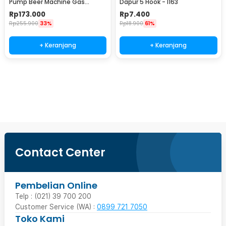
Pump Beer Machine Gas
Dapur 5 Hook - I163
Station 900ml - P-36
Rp
173.000
Rp
7.400
Rp
255.900
33%
Rp
18.900
61%
+ Keranjang
+ Keranjang
Beli Sekarang
Contact Center
Pembelian Online
Telp : (021) 39 700 200
Customer Service (WA) :
0899 721 7050
Toko Kami