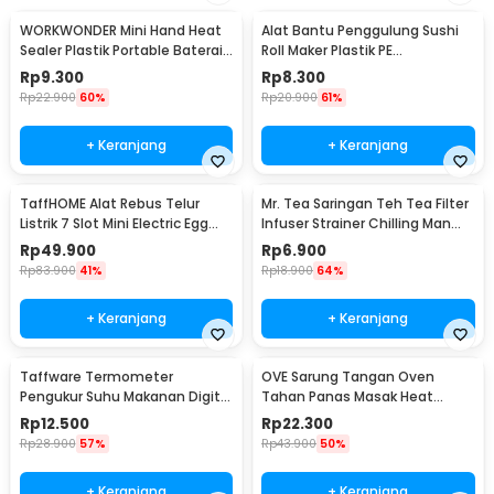
WORKWONDER Mini Hand Heat
Alat Bantu Penggulung Sushi
Sealer Plastik Portable Baterai
Roll Maker Plastik PE
AA - LX2000A
22x20.5x0.1cm - E1119
Rp
9.300
Rp
8.300
Rp
22.900
60%
Rp
20.900
61%
+ Keranjang
+ Keranjang
TaffHOME Alat Rebus Telur
Mr. Tea Saringan Teh Tea Filter
Listrik 7 Slot Mini Electric Egg
Infuser Strainer Chilling Man
Cooker 350W - YS-203
Silicon - MR03
Rp
49.900
Rp
6.900
Rp
83.900
41%
Rp
18.900
64%
+ Keranjang
+ Keranjang
Taffware Termometer
OVE Sarung Tangan Oven
Pengukur Suhu Makanan Digital
Tahan Panas Masak Heat
Daging Kopi Susu - TP101
Resistant Gloves - 540F
Rp
12.500
Rp
22.300
Rp
28.900
57%
Rp
43.900
50%
+ Keranjang
+ Keranjang