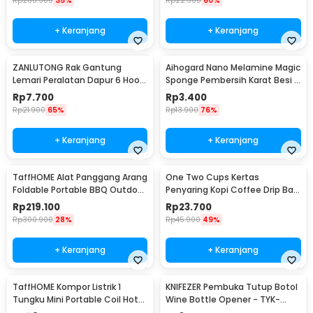
Rp
286.900
35%
Rp
22.900
60%
+ Keranjang
+ Keranjang
ZANLUTONG Rak Gantung
Aihogard Nano Melamine Magic
Lemari Peralatan Dapur 6 Hook
Sponge Pembersih Karat Besi -
Besi - 2137
CW62
Rp
7.700
Rp
3.400
Rp
21.900
65%
Rp
13.900
76%
+ Keranjang
+ Keranjang
TaffHOME Alat Panggang Arang
One Two Cups Kertas
Foldable Portable BBQ Outdoor
Penyaring Kopi Coffee Drip Bag
Grill Stove - HWSK77
Paper Filter 50PCS - T111
Rp
219.100
Rp
23.700
Rp
300.900
28%
Rp
45.900
49%
+ Keranjang
+ Keranjang
TaffHOME Kompor Listrik 1
KNIFEZER Pembuka Tutup Botol
Tungku Mini Portable Coil Hot
Wine Bottle Opener - TYK-
Plate 500W - C1-1000-03
074B