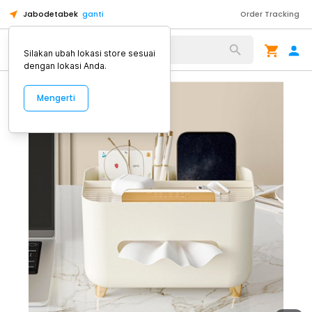
Jabodetabek
ganti
Order Tracking
Alat Kopi
Silakan ubah lokasi store sesuai
dengan lokasi Anda.
Mengerti