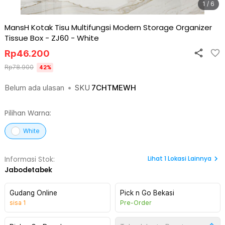
1 / 6
MansH Kotak Tisu Multifungsi Modern Storage Organizer
Tissue Box - ZJ60
-
White
Rp
46.200
Rp
78.900
42
%
Belum ada ulasan
•
SKU
7CHTMEWH
Pilihan Warna:
White
Lihat
1
Lokasi Lainnya
Informasi Stok:
Jabodetabek
Gudang Online
Pick n Go Bekasi
sisa
1
Pre-Order