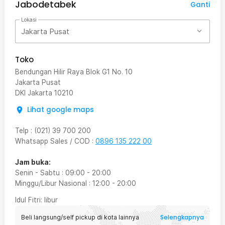
Jabodetabek
Ganti
Lokasi
Jakarta Pusat
Toko
Bendungan Hilir Raya Blok G1 No. 10
Jakarta Pusat
DKI Jakarta
10210
Lihat google maps
Telp
:
(021) 39 700 200
Whatsapp Sales / COD
:
0896 135 222 00
Jam buka:
Senin - Sabtu
:
09:00
-
20:00
Minggu/Libur Nasional
:
12:00
-
20:00
Idul Fitri
: libur
Selengkapnya
Beli langsung/self pickup di kota lainnya