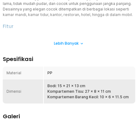
lama, tidak mudah pudar, dan cocok untuk penggunaan jangka panjang.
Desainnya yang elegan cocok ditempatkan di berbagai lokasi seperti
kamar mandi, kamar tidur, kantor, restoran, hotel, hingga di dalam mobil.
Fitur
Penggunaan Luas
Lebih Banyak
Kotak tisu ini sangat serbaguna dan dapat digunakan di berbagai
tempat seperti kamar mandi, hotel, kamar tidur, restoran, tempat
kerja, hingga di dalam mobil. Selain fungsional, desainnya yang
Spesifikasi
stylish juga dapat menambah sentuhan elegan pada dekorasi
ruangan Anda.
Material
PP
Kenyamanan Tanpa Repot
Tak perlu lagi kesulitan saat mengambil tisu. Kotak tisu ini dilengkapi
mulut lebar yang memudahkan pengambilan tisu tanpa tersangkut
Bodi: 15 x 21 x 13 cm
Dimensi
atau macet. Kakinya yang tinggi menjaga agar kotak tetap stabil,
Kompartemen Tisu: 27 x 8 x 11 cm
dan sudutnya yang membulat memberikan keamanan tambahan.
Kompartemen Barang Kecil: 10 x 6 x 11.5 cm
Penyimpanan Serbaguna
Maksimalkan ruang Anda dengan kotak tisu multifungsi ini.
Galeri
Dilengkapi dengan kompartemen tambahan, Anda dapat
menyimpan barang-barang kecil seperti gunting, pulpen, hingga
ponsel dengan praktis dan tertata rapi.
Bahan Tahan Lama