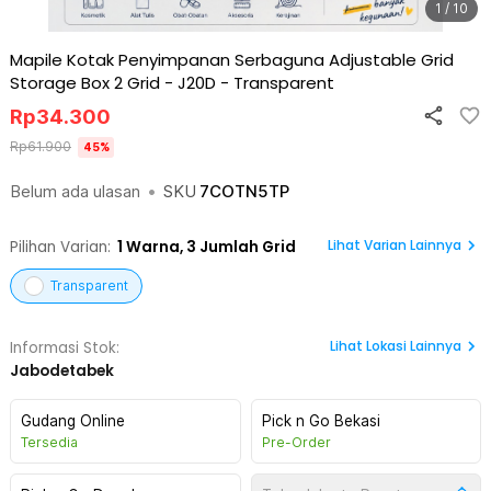
1 / 10
Mapile Kotak Penyimpanan Serbaguna Adjustable Grid
Storage Box 2 Grid - J20D
-
Transparent
Rp
34.300
Rp
61.900
45
%
Belum ada ulasan
•
SKU
7COTN5TP
Lihat Varian Lainnya
Pilihan Varian:
1
Warna,
3 Jumlah Grid
Transparent
Lihat
Lokasi Lainnya
Informasi Stok:
Jabodetabek
Gudang Online
Pick n Go Bekasi
Tersedia
Pre-Order