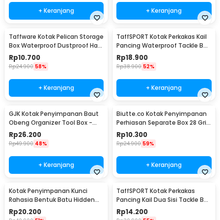
+ Keranjang
+ Keranjang
Taffware Kotak Pelican Storage
TaffSPORT Kotak Perkakas Kail
Box Waterproof Dustproof Hard
Pancing Waterproof Tackle Box
Case ABS L - G10/J020
12 Grid - MCC01
Rp
10.700
Rp
18.900
Rp
24.900
58%
Rp
38.900
52%
+ Keranjang
+ Keranjang
GJK Kotak Penyimpanan Baut
Biutte.co Kotak Penyimpanan
Obeng Organizer Tool Box -
Perhiasan Separate Box 28 Grid
Z20
- SN-14
Rp
26.200
Rp
10.300
Rp
49.900
48%
Rp
24.900
59%
+ Keranjang
+ Keranjang
Kotak Penyimpanan Kunci
TaffSPORT Kotak Perkakas
Rahasia Bentuk Batu Hidden
Pancing Kail Dua Sisi Tackle Box
Key Box - B0521
14 Grid - LX01
Rp
20.200
Rp
14.200