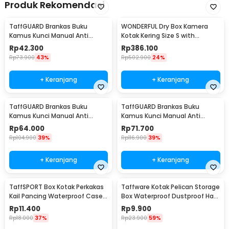
Produk Rekomendasi
TaffGUARD Brankas Buku
WONDERFUL Dry Box Kamera
Kamus Kunci Manual Anti
Kotak Kering Size S with
Maling Hidden Safe Box Kecil -
Dehumidifier - DB-2820
Rp
42.300
Rp
386.100
KB-10L
Rp
73.900
43%
Rp
502.900
24%
+ Keranjang
+ Keranjang
TaffGUARD Brankas Buku
TaffGUARD Brankas Buku
Kamus Kunci Manual Anti
Kamus Kunci Manual Anti
Maling Hidden Safe Box Sedang
Maling Hidden Safe Box Besar -
Rp
64.000
Rp
71.700
- KB-10L
KB-10L
Rp
104.900
39%
Rp
116.900
39%
+ Keranjang
+ Keranjang
TaffSPORT Box Kotak Perkakas
Taffware Kotak Pelican Storage
Kail Pancing Waterproof Case -
Box Waterproof Dustproof Hard
Q041
Case ABS S - G10/J020
Rp
11.400
Rp
9.900
Rp
18.000
37%
Rp
23.900
59%