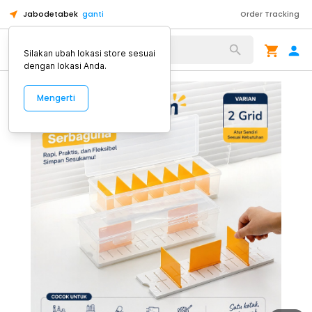
Jabodetabek
ganti
Order Tracking
Alat Kopi
Silakan ubah lokasi store sesuai
dengan lokasi Anda.
Mengerti