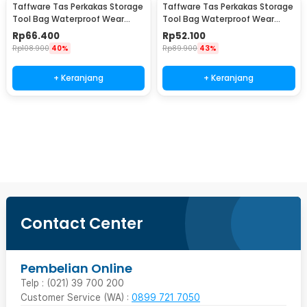
Taffware Tas Perkakas Storage
Taffware Tas Perkakas Storage
Tool Bag Waterproof Wear
Tool Bag Waterproof Wear
Resistant 16 Inch - A03403
Resistant 13 Inch - A03403
Rp
66.400
Rp
52.100
Rp
108.900
40%
Rp
89.900
43%
+ Keranjang
+ Keranjang
Beli Sekarang
Contact Center
Pembelian Online
Telp : (021) 39 700 200
Customer Service (WA) :
0899 721 7050