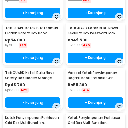
Rp
40.900
51%
Rp
30.900
55%
+ Keranjang
+ Keranjang
TaffGUARD Kotak Buku Kamus
TaffGUARD Kotak Buku Novel
Hidden Safety Box Book
Security Box Password Lock
Password Lock Size S - KB-10P
Size S - KB-20P
Rp
54.000
Rp
49.500
Rp
91.900
42%
Rp
83.900
42%
+ Keranjang
+ Keranjang
TaffGUARD Kotak Buku Novel
Vorcool Kotak Penyimpanan
Safety Box Hidden Storage
Bagasi Mobil Portable Car
Password Lock - KB-30P
Storage Box 25 L - VL25
Rp
48.700
Rp
59.300
Rp
83.900
42%
Rp
99.900
41%
+ Keranjang
+ Keranjang
Kotak Penyimpanan Perhiasan
Kotak Penyimpanan Perhiasan
Grid Box Multifunction
Grid Box Multifunction
Organizer 24 Slot - J13/J24
Organizer 13 Slot - J13/J24