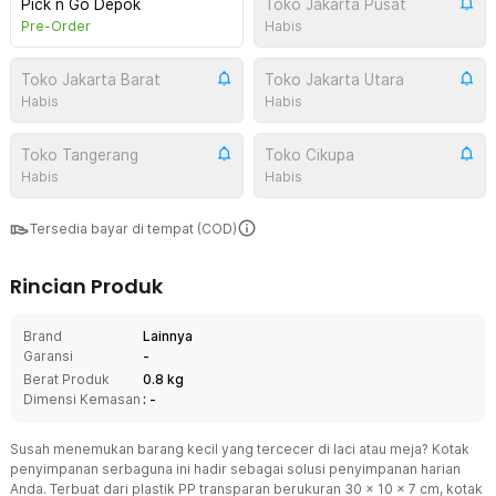
Pick n Go Depok
Toko Jakarta Pusat
Pre-Order
Habis
Toko Jakarta Barat
Toko Jakarta Utara
Habis
Habis
Toko Tangerang
Toko Cikupa
Habis
Habis
Tersedia bayar di tempat (COD)
Rincian Produk
Brand
Lainnya
Garansi
-
Berat Produk
0.8 kg
Dimensi Kemasan
: -
Susah menemukan barang kecil yang tercecer di laci atau meja? Kotak
penyimpanan serbaguna ini hadir sebagai solusi penyimpanan harian
Anda. Terbuat dari plastik PP transparan berukuran 30 x 10 x 7 cm, kotak