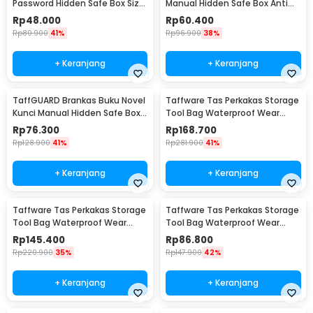
Password Hidden Safe Box Size
Manual Hidden Safe Box Anti
S - KB-20P
Maling Size M - KB-20L
Rp
48.000
Rp
60.400
Rp
80.900
41%
Rp
96.900
38%
+ Keranjang
+ Keranjang
TaffGUARD Brankas Buku Novel
Taffware Tas Perkakas Storage
Kunci Manual Hidden Safe Box
Tool Bag Waterproof Wear
Size L Love - KB-20L
Resistant 23 Inch - A02584
Rp
76.300
Rp
168.700
Rp
128.900
41%
Rp
281.900
41%
+ Keranjang
+ Keranjang
Taffware Tas Perkakas Storage
Taffware Tas Perkakas Storage
Tool Bag Waterproof Wear
Tool Bag Waterproof Wear
Resistant 21 Inch - A02584
Resistant 18 Inch - A03403
Rp
145.400
Rp
86.800
Rp
220.900
35%
Rp
147.900
42%
+ Keranjang
+ Keranjang