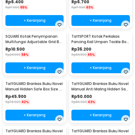
Rp
6.400
Rp
6.700
Rp
17.900
65%
Rp
17.900
63%
+ Keranjang
+ Keranjang
SQUARE Kotak Penyimpanan
TaffSPORT Kotak Perkakas
Multifungsi Adjustable Grid Box
Pancing Kail Umpan Tackle Box
24 Slot - J24D
14 Grid - LYH-1017
Rp
10.500
Rp
36.200
Rp
24.900
58%
Rp
64.900
45%
+ Keranjang
+ Keranjang
TaffGUARD Brankas Buku Novel
TaffGUARD Brankas Buku Novel
Manual Hidden Safe Box Size S
Manual Anti Maling Hidden Safe
- KB-20L
Box Size S - KB-20L
Rp
45.900
Rp
50.000
Rp
78.900
42%
Rp
86.900
43%
+ Keranjang
+ Keranjang
TaffGUARD Brankas Buku Novel
TaffGUARD Brankas Buku Novel