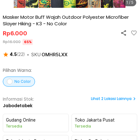
1 / 5
Masker Motor Buff Wajah Outdoor Polyester Microfiber
Slayer Hiking - K3
-
No Color
Rp
6.000
Rp
16.900
65
%
•
SKU
OMHR5LXX
4.5
(
22
)
Pilihan Warna:
No Color
Lihat
2
Lokasi Lainnya
Informasi Stok:
Jabodetabek
Gudang Online
Toko Jakarta Pusat
Tersedia
Tersedia