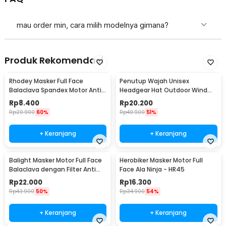
mau order min, cara milih modelnya gimana?
Produk Rekomendasi
Rhodey Masker Full Face
Penutup Wajah Unisex
Balaclava Spandex Motor Anti
Headgear Hat Outdoor Wind
Debu Angin UV
Mask Balaclava - P01
Rp
8.400
Rp
20.200
Rp
20.900
60%
Rp
40.900
51%
+ Keranjang
+ Keranjang
Balight Masker Motor Full Face
Herobiker Masker Motor Full
Balaclava dengan Filter Anti
Face Ala Ninja - HR45
Debu - CISE
Rp
22.000
Rp
16.300
Rp
43.900
50%
Rp
34.900
54%
+ Keranjang
+ Keranjang