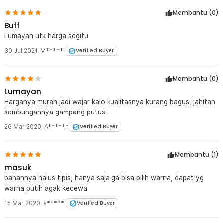
Membantu (
0
)
Buff
Lumayan utk harga segitu
30 Jul 2021
,
M*****i
Verified Buyer
Membantu (
0
)
Lumayan
Harganya murah jadi wajar kalo kualitasnya kurang bagus, jahitan
sambungannya gampang putus
26 Mar 2020
,
A*****n
Verified Buyer
Membantu (
1
)
masuk
bahannya halus tipis, hanya saja ga bisa pilih warna, dapat yg
warna putih agak kecewa
15 Mar 2020
,
a*****i
Verified Buyer