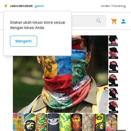
Jabodetabek
ganti
Order Tracking
Alat Kopi
Silakan ubah lokasi store sesuai
dengan lokasi Anda.
Mengerti