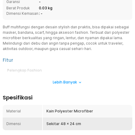
Garansi
-
Berat Produk
0.03 kg
Dimensi Kemasan
: -
Buff multifungsi dengan desain stylish dan praktis, bisa dipakai sebagai
masker, bandana, scarf, hingga aksesori fashion. Terbuat dari polyester
microfiber berkualitas yang ringan, lentur, dan nyaman dipakai lama.
Melindungi dari debu dan angin tanpa pengap, cocok untuk traveler,
aktivitas outdoor, maupun gaya casual sehari-hari.
Fitur
Pelengkap Fashion
Masker buff ini dapat digunakan sebagai aksesori fashion untuk
Lebih Banyak
menunjang penampilan saat beraktivitas outdoor maupun casual.
Motif dan warna yang variatif membuatnya mudah dipadukan
dengan berbagai gaya busana. Cocok digunakan oleh pria maupun
Spesifikasi
wanita.
Desain Multifungsi (Banyak Cara Pakai)
Material
Kain Polyester Microfiber
Satu buff dapat digunakan dalam berbagai bentuk seperti masker
wajah, penutup kepala, bandana, scarf leher, hingga wristband.
Dimensi
Fleksibilitas ini membuat produk lebih praktis dan efisien untuk
Sekitar 48 x 24 cm
dibawa bepergian. Ideal untuk traveler dan pengguna aktif.