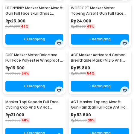
HEONYIRRY Masker Motor Airsoft
WOSPORT Masker Motor
Gun Full Face Skull Ghost
Topeng Airsoft Gun Full Face
Raider - MT009
Tactical Mask PC - MA-110
Rp
25.000
Rp
24.000
Rp
47.900
48%
Rp
46.900
49%
+ Keranjang
+ Keranjang
CISE Masker Motor Balaclava
ACE Masker Activated Carbon
Full Face Polyester Windproof -
Breathable Mask PM 2.5 Anti
MJ-22A
Pollution - 311
Rp
15.600
Rp
15.800
Rp
33.900
54%
Rp
33.900
54%
+ Keranjang
+ Keranjang
Masker Topi Sepeda Full Face
AGT Masker Topeng Airsoft
Cycling Cap Anti UV Hat
Gun Paintball Full Face Anti Fog
Spandex - LF7357
Model Alien - WST01
Rp
31.000
Rp
93.600
Rp
56.900
46%
Rp
145.900
36%
+ Keranjang
+ Keranjang