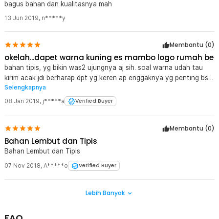
bagus bahan dan kualitasnya mah
13 Jun 2019
,
n*****y
Membantu (
0
)
okelah...dapet warna kuning es mambo logo rumah be
bahan tipis, yg bikin was2 ujungnya aj sih. soal warna udah tau
kirim acak jdi berharap dpt yg keren ap enggaknya yg penting bsa
Selengkapnya
di pakai.
08 Jan 2019
,
j*****a
Verified Buyer
Membantu (
0
)
Bahan Lembut dan Tipis
Bahan Lembut dan Tipis
07 Nov 2018
,
A*****o
Verified Buyer
Lebih Banyak
FAQ