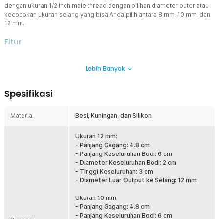
dengan ukuran 1/2 Inch male thread dengan pilihan diameter outer atau
kecocokan ukuran selang yang bisa Anda pilih antara 8 mm, 10 mm, dan
12 mm.
Fitur
Material Kuningan Tahan Korosi
Lebih Banyak
Berbeda dengan kran berbahan plastik atau besi yang rentan
berkarat, kuningan secara alami tahan terhadap korosi, oksidasi,
dan reaksi kimia dari air, minyak, maupun udara bertekanan.
Spesifikasi
Finishing gold tone mencerminkan densitas material yang menjamin
umur panjang ball valve meski digunakan dalam kondisi lembab
atau terpapar cairan secara terus-menerus.
Material
Besi, Kuningan, dan SIlikon
Resistansi Aliran Rendah
Kran dengan resistansi tinggi bisa menghambat laju aliran dan
Ukuran 12 mm:
menurunkan efisiensi sistem secara keseluruhan. Ball valve
- Panjang Gagang: 4.8 cm
kuningan ini dirancang dengan small fluid resistance, artinya aliran
- Panjang Keseluruhan Bodi: 6 cm
media berjalan lancar dan optimal saat valve terbuka penuh. Sistem
- Diameter Keseluruhan Bodi: 2 cm
ball valve memberikan seal yang rapat saat posisi tertutup,
- Tinggi Keseluruhan: 3 cm
mencegah kebocoran dan memastikan kontrol aliran yang presisi
- Diameter Luar Output ke Selang: 12 mm
hanya dengan memutar tuas 90°.
Ukuran 10 mm:
Desain Bebas Arah
- Panjang Gagang: 4.8 cm
Instalasi di ruang sempit sering terhambat oleh fitting yang hanya
- Panjang Keseluruhan Bodi: 6 cm