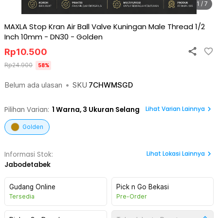
1 / 7
MAXLA Stop Kran Air Ball Valve Kuningan Male Thread 1/2
Inch 10mm - DN30
-
Golden
Rp
10.500
Rp
24.900
58
%
Belum ada ulasan
•
SKU
7CHWMSGD
Lihat Varian Lainnya
Pilihan Varian:
1
Warna,
3 Ukuran Selang
Golden
Lihat
Lokasi Lainnya
Informasi Stok:
Jabodetabek
Gudang Online
Pick n Go Bekasi
Tersedia
Pre-Order