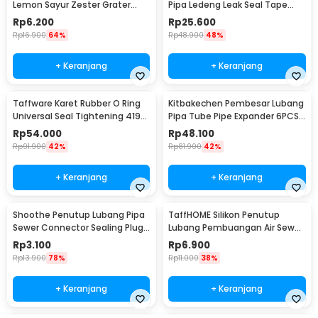
Lemon Sayur Zester Grater
Pipa Ledeng Leak Seal Tape
Tool - A46
25mm 3M - A93
Rp
6.200
Rp
25.600
Rp
16.900
64%
Rp
48.900
48%
+ Keranjang
+ Keranjang
Taffware Karet Rubber O Ring
Kitbakechen Pembesar Lubang
Universal Seal Tightening 419
Pipa Tube Pipe Expander 6PCS
PCS - J200
- GJ2885
Rp
54.000
Rp
48.100
Rp
91.900
42%
Rp
81.900
42%
+ Keranjang
+ Keranjang
Shoothe Penutup Lubang Pipa
TaffHOME Silikon Penutup
Sewer Connector Sealing Plug
Lubang Pembuangan Air Sewer
- YS03
Drain Cover - YSJ224
Rp
3.100
Rp
6.900
Rp
13.900
78%
Rp
11.000
38%
+ Keranjang
+ Keranjang