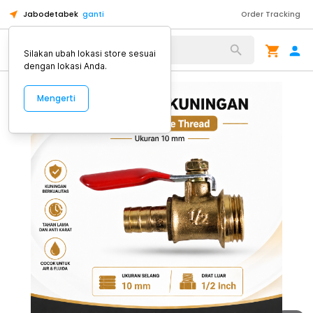
Jabodetabek
ganti
Order Tracking
Alat Kopi
Silakan ubah lokasi store sesuai
dengan lokasi Anda.
Mengerti