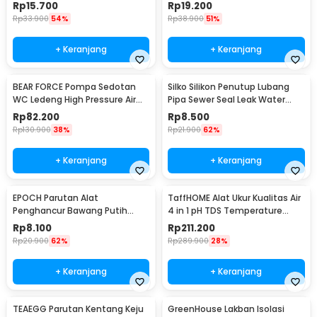
10x150cm - 51DB
75 PCS - Q673B
Rp
15.700
Rp
19.200
Rp
33.900
54%
Rp
38.900
51%
+ Keranjang
+ Keranjang
BEAR FORCE Pompa Sedotan
Silko Silikon Penutup Lubang
WC Ledeng High Pressure Air
Pipa Sewer Seal Leak Water
Drain Plunger - DB275
Pipe - YS02
Rp
82.200
Rp
8.500
Rp
130.900
38%
Rp
21.900
62%
+ Keranjang
+ Keranjang
EPOCH Parutan Alat
TaffHOME Alat Ukur Kualitas Air
Penghancur Bawang Putih
4 in 1 pH TDS Temperature
Garlic Presser - A45
Meter Tester - KT-686
Rp
8.100
Rp
211.200
Rp
20.900
62%
Rp
289.900
28%
+ Keranjang
+ Keranjang
TEAEGG Parutan Kentang Keju
GreenHouse Lakban Isolasi