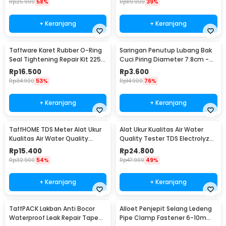
Rp
25.900
58%
Rp
119.900
39%
+ Keranjang
+ Keranjang
Taffware Karet Rubber O-Ring
Saringan Penutup Lubang Bak
Seal Tightening Repair Kit 225
Cuci Piring Diameter 7.8cm -
PCS - E436
M128
Rp
16.500
Rp
3.600
Rp
34.900
53%
Rp
14.900
76%
+ Keranjang
+ Keranjang
TaffHOME TDS Meter Alat Ukur
Alat Ukur Kualitas Air Water
Kualitas Air Water Quality
Quality Tester TDS Electrolyzer
Tester - TDS-3
- JJ2850
Rp
15.400
Rp
24.800
Rp
32.900
54%
Rp
47.900
49%
+ Keranjang
+ Keranjang
TaffPACK Lakban Anti Bocor
Alloet Penjepit Selang Ledeng
Waterproof Leak Repair Tape
Pipe Clamp Fastener 6-10mm