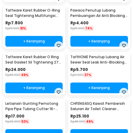
Taffware Karet Rubber O-Ring
Pawaca Penutup Lubang
Seal Tightening Multifungsi
Pembuangan Air Anti Blocking
250 PCS - E436
Cover - SJ225
Rp
7.800
Rp
4.400
Rp
19.900
61%
Rp
16.900
74%
+ Keranjang
+ Keranjang
Taffware Karet Rubber O Ring
TaffHOME Penutup Lubang Air
Seal Gasket Sil Tightening 270
Sewer Seal Leak Anti-Blocking
PCS - W-8085
Filter Cover - SJ226
Rp
24.000
Rp
5.700
Rp
46.900
49%
Rp
9.000
37%
+ Keranjang
+ Keranjang
Letianxin Gunting Pemotong
CHFENGASQ Kawat Pembersih
Pipa Pipe Tubing Cutter 16-
Saluran Air Toilet Cleaner
32mm - PR16
Dredger Blockage 3M - CHF1
Rp
17.000
Rp
25.100
Rp
35.900
53%
Rp
48.900
49%