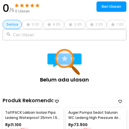
0
Beri Ulasan
/5
0
Ulasan
Semua
5
(
0
)
4
(
0
)
3
(
0
)
2
(
0
)
1
(
0
)
Cari Ulasan
Belum ada ulasan
Produk Rekomendasi
TaffPACK Lakban Isolasi Pipa
Auger Pompa Sedot Saluran
Ledeng Waterproof 25mm 1.5M
WC Ledeng High Pressure Air
- A92-17
Drain Plunger - JJ63010
Rp
11.100
Rp
73.900