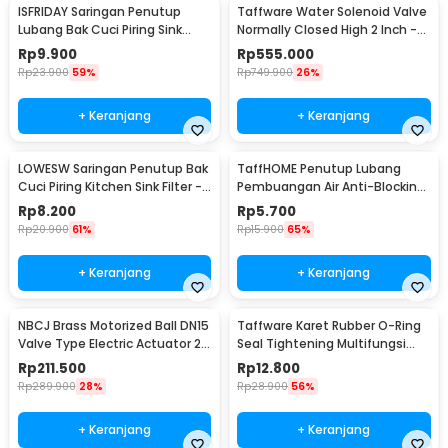
ISFRIDAY Saringan Penutup
Taffware Water Solenoid Valve
Lubang Bak Cuci Piring Sink
Normally Closed High 2 Inch -
Filter - 2448
2W-500-50
Rp
9.900
Rp
555.000
Rp
23.900
59%
Rp
749.900
26%
+ Keranjang
+ Keranjang
LOWESW Saringan Penutup Bak
TaffHOME Penutup Lubang
Cuci Piring Kitchen Sink Filter -
Pembuangan Air Anti-Blocking
F291
Filter Cover - SJ24
Rp
8.200
Rp
5.700
Rp
20.900
61%
Rp
15.900
65%
+ Keranjang
+ Keranjang
NBCJ Brass Motorized Ball DN15
Taffware Karet Rubber O-Ring
Valve Type Electric Actuator 2
Seal Tightening Multifungsi
Way - DY-303
200 PCS - E436
Rp
211.500
Rp
12.800
Rp
289.900
28%
Rp
28.900
56%
+ Keranjang
+ Keranjang