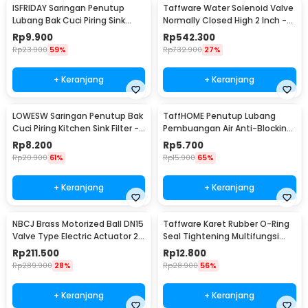
ISFRIDAY Saringan Penutup
Taffware Water Solenoid Valve
Lubang Bak Cuci Piring Sink
Normally Closed High 2 Inch -
Filter - 2448
2W-500-50
Rp
9.900
Rp
542.300
Rp
23.900
59%
Rp
732.900
27%
+ Keranjang
+ Keranjang
LOWESW Saringan Penutup Bak
TaffHOME Penutup Lubang
Cuci Piring Kitchen Sink Filter -
Pembuangan Air Anti-Blocking
F291
Filter Cover - SJ24
Rp
8.200
Rp
5.700
Rp
20.900
61%
Rp
15.900
65%
+ Keranjang
+ Keranjang
NBCJ Brass Motorized Ball DN15
Taffware Karet Rubber O-Ring
Valve Type Electric Actuator 2
Seal Tightening Multifungsi
Way - DY-303
200 PCS - E436
Rp
211.500
Rp
12.800
Rp
289.900
28%
Rp
28.900
56%
+ Keranjang
+ Keranjang