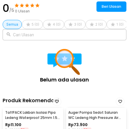
0
Beri Ulasan
/5
0
Ulasan
Semua
5
(
0
)
4
(
0
)
3
(
0
)
2
(
0
)
1
(
0
)
Cari Ulasan
Belum ada ulasan
Produk Rekomendasi
TaffPACK Lakban Isolasi Pipa
Auger Pompa Sedot Saluran
Ledeng Waterproof 25mm 1.5M
WC Ledeng High Pressure Air
- A92-17
Drain Plunger - JJ63010
Rp
11.100
Rp
73.900