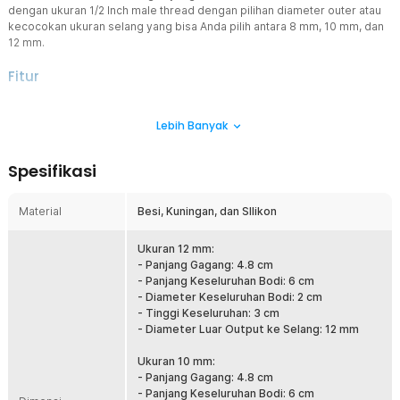
dengan ukuran 1/2 Inch male thread dengan pilihan diameter outer atau
kecocokan ukuran selang yang bisa Anda pilih antara 8 mm, 10 mm, dan
12 mm.
Fitur
Material Kuningan Tahan Korosi
Lebih Banyak
Berbeda dengan kran berbahan plastik atau besi yang rentan
berkarat, kuningan secara alami tahan terhadap korosi, oksidasi,
dan reaksi kimia dari air, minyak, maupun udara bertekanan.
Spesifikasi
Finishing gold tone mencerminkan densitas material yang menjamin
umur panjang ball valve meski digunakan dalam kondisi lembab
atau terpapar cairan secara terus-menerus.
Material
Besi, Kuningan, dan SIlikon
Resistansi Aliran Rendah
Kran dengan resistansi tinggi bisa menghambat laju aliran dan
Ukuran 12 mm:
menurunkan efisiensi sistem secara keseluruhan. Ball valve
- Panjang Gagang: 4.8 cm
kuningan ini dirancang dengan small fluid resistance, artinya aliran
- Panjang Keseluruhan Bodi: 6 cm
media berjalan lancar dan optimal saat valve terbuka penuh. Sistem
- Diameter Keseluruhan Bodi: 2 cm
ball valve memberikan seal yang rapat saat posisi tertutup,
- Tinggi Keseluruhan: 3 cm
mencegah kebocoran dan memastikan kontrol aliran yang presisi
- Diameter Luar Output ke Selang: 12 mm
hanya dengan memutar tuas 90°.
Ukuran 10 mm:
Desain Bebas Arah
- Panjang Gagang: 4.8 cm
Instalasi di ruang sempit sering terhambat oleh fitting yang hanya
- Panjang Keseluruhan Bodi: 6 cm