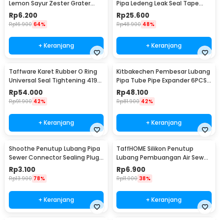
Lemon Sayur Zester Grater
Pipa Ledeng Leak Seal Tape
Tool - A46
25mm 3M - A93
Rp
6.200
Rp
25.600
Rp
16.900
64%
Rp
48.900
48%
+ Keranjang
+ Keranjang
Taffware Karet Rubber O Ring
Kitbakechen Pembesar Lubang
Universal Seal Tightening 419
Pipa Tube Pipe Expander 6PCS
PCS - J200
- GJ2885
Rp
54.000
Rp
48.100
Rp
91.900
42%
Rp
81.900
42%
+ Keranjang
+ Keranjang
Shoothe Penutup Lubang Pipa
TaffHOME Silikon Penutup
Sewer Connector Sealing Plug
Lubang Pembuangan Air Sewer
- YS03
Drain Cover - YSJ224
Rp
3.100
Rp
6.900
Rp
13.900
78%
Rp
11.000
38%
+ Keranjang
+ Keranjang