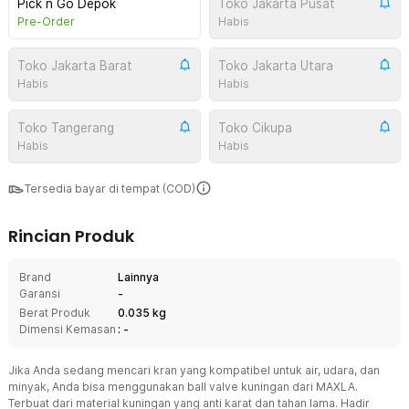
Pick n Go Depok
Toko Jakarta Pusat
Pre-Order
Habis
Toko Jakarta Barat
Toko Jakarta Utara
Habis
Habis
Toko Tangerang
Toko Cikupa
Habis
Habis
Tersedia bayar di tempat (COD)
Rincian Produk
Brand
Lainnya
Garansi
-
Berat Produk
0.035 kg
Dimensi Kemasan
: -
Jika Anda sedang mencari kran yang kompatibel untuk air, udara, dan
minyak, Anda bisa menggunakan ball valve kuningan dari MAXLA.
Terbuat dari material kuningan yang anti karat dan tahan lama. Hadir