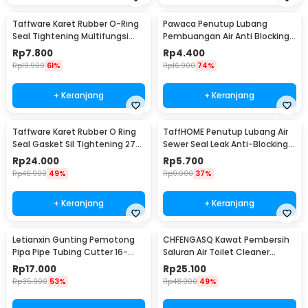
Taffware Karet Rubber O-Ring
Pawaca Penutup Lubang
Seal Tightening Multifungsi
Pembuangan Air Anti Blocking
250 PCS - E436
Cover - SJ225
Rp
7.800
Rp
4.400
Rp
19.900
61%
Rp
16.900
74%
+ Keranjang
+ Keranjang
Taffware Karet Rubber O Ring
TaffHOME Penutup Lubang Air
Seal Gasket Sil Tightening 270
Sewer Seal Leak Anti-Blocking
PCS - W-8085
Filter Cover - SJ226
Rp
24.000
Rp
5.700
Rp
46.900
49%
Rp
9.000
37%
+ Keranjang
+ Keranjang
Letianxin Gunting Pemotong
CHFENGASQ Kawat Pembersih
Pipa Pipe Tubing Cutter 16-
Saluran Air Toilet Cleaner
32mm - PR16
Dredger Blockage 3M - CHF1
Rp
17.000
Rp
25.100
Rp
35.900
53%
Rp
48.900
49%