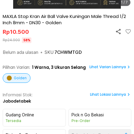
1 / 7
MAXLA Stop Kran Air Ball Valve Kuningan Male Thread 1/2
Inch 8mm - DN30
-
Golden
Rp
10.500
Rp
24.900
58
%
Belum ada ulasan
•
SKU
7CHWMTGD
Lihat Varian Lainnya
Pilihan Varian:
1
Warna,
3 Ukuran Selang
Golden
Lihat
Lokasi Lainnya
Informasi Stok:
Jabodetabek
Gudang Online
Pick n Go Bekasi
Tersedia
Pre-Order