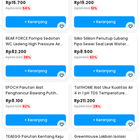
10x150cm - 51DB
75 PCS - Q673B
Rp
15.700
Rp
19.200
Rp
33.900
54%
Rp
38.900
51%
+ Keranjang
+ Keranjang
BEAR FORCE Pompa Sedotan
Silko Silikon Penutup Lubang
WC Ledeng High Pressure Air
Pipa Sewer Seal Leak Water
Drain Plunger - DB275
Pipe - YS02
Rp
82.200
Rp
8.500
Rp
130.900
38%
Rp
21.900
62%
+ Keranjang
+ Keranjang
EPOCH Parutan Alat
TaffHOME Alat Ukur Kualitas Air
Penghancur Bawang Putih
4 in 1 pH TDS Temperature
Garlic Presser - A45
Meter Tester - KT-686
Rp
8.100
Rp
211.200
Rp
20.900
62%
Rp
289.900
28%
+ Keranjang
+ Keranjang
TEAEGG Parutan Kentang Keju
GreenHouse Lakban Isolasi