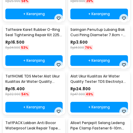
Rp
25.900
58%
Rp
119.900
39%
+ Keranjang
+ Keranjang
Taffware Karet Rubber O-Ring
Saringan Penutup Lubang Bak
Seal Tightening Repair Kit 225
Cuci Piring Diameter 7.8cm -
PCS - E436
M128
Rp
16.500
Rp
3.600
Rp
34.900
53%
Rp
14.900
76%
+ Keranjang
+ Keranjang
TaffHOME TDS Meter Alat Ukur
Alat Ukur Kualitas Air Water
Kualitas Air Water Quality
Quality Tester TDS Electrolyzer
Tester - TDS-3
- JJ2850
Rp
15.400
Rp
24.800
Rp
32.900
54%
Rp
47.900
49%
+ Keranjang
+ Keranjang
TaffPACK Lakban Anti Bocor
Alloet Penjepit Selang Ledeng
Waterproof Leak Repair Tape
Pipe Clamp Fastener 6-10mm