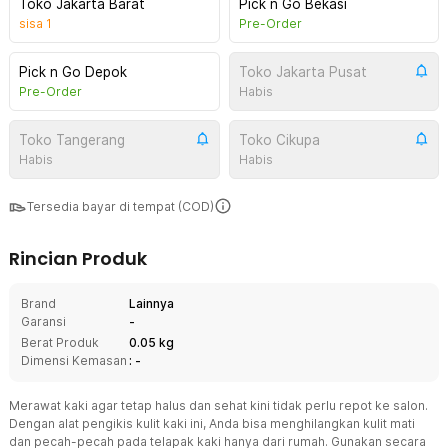
Toko Jakarta Barat
Pick n Go Bekasi
sisa
1
Pre-Order
Pick n Go Depok
Toko Jakarta Pusat
Pre-Order
Habis
Toko Tangerang
Toko Cikupa
Habis
Habis
Tersedia bayar di tempat (COD)
Rincian Produk
Brand
Lainnya
Garansi
-
Berat Produk
0.05 kg
Dimensi Kemasan
: -
Merawat kaki agar tetap halus dan sehat kini tidak perlu repot ke salon.
Dengan alat pengikis kulit kaki ini, Anda bisa menghilangkan kulit mati
dan pecah-pecah pada telapak kaki hanya dari rumah. Gunakan secara