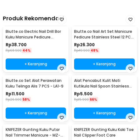
Produk Rekomendasi
Biutte.co Electric Nail Drill Bor
Biutte.co Nail Art Set Manicure
Kuku Manicure Pedicure
Pedicure Stainless Steel 12 PCS
20000RPM - JMD-100
- 012A
Rp
38.700
Rp
26.300
Rp
68.900
44%
Rp
49.900
48%
+ Keranjang
+ Keranjang
Biutte.co Set Alat Perawatan
Alat Pencabut Kulit Mati
Kuku Telinga Alis 7 PCS - LA1-9
Kutikula Nail Spoon Stainless
Steel
Rp
11.500
Rp
5.500
Rp
26.900
58%
Rp
15.900
66%
+ Keranjang
+ Keranjang
KNIFEZER Gunting Kuku Putar
KNIFEZER Gunting Kuku Kaki Toe
Nail Trimmer Manicure - MZ-
Nail Clipper Foot Care