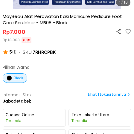
1 / 10
MayBeau Alat Perawatan Kaki Manicure Pedicure Foot
Care Scrubber - MB08
-
Black
Rp
7.000
Rp
18.900
63
%
•
SKU
7RHRCPBK
5
(
1
)
Pilihan Warna:
Black
Lihat
1
Lokasi Lainnya
Informasi Stok:
Jabodetabek
Gudang Online
Toko Jakarta Utara
Tersedia
Tersedia