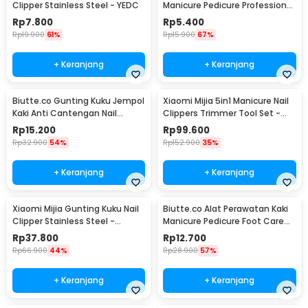
Clipper Stainless Steel - YEDC
Manicure Pedicure Professional
Stainless Steel - Y-02ZJQ
Rp
7.800
Rp
5.400
Rp
19.900
61%
Rp
15.900
67%
+ Keranjang
+ Keranjang
Biutte.co Gunting Kuku Jempol
Xiaomi Mijia 5in1 Manicure Nail
Kaki Anti Cantengan Nail
Clippers Trimmer Tool Set -
Clipper - MZ-020
MJZJD002QW
Rp
15.200
Rp
99.600
Rp
32.900
54%
Rp
152.900
35%
+ Keranjang
+ Keranjang
Xiaomi Mijia Gunting Kuku Nail
Biutte.co Alat Perawatan Kaki
Clipper Stainless Steel -
Manicure Pedicure Foot Care
MJZJD001QW
8in1 - IN1807
Rp
37.800
Rp
12.700
Rp
66.900
44%
Rp
28.900
57%
+ Keranjang
+ Keranjang