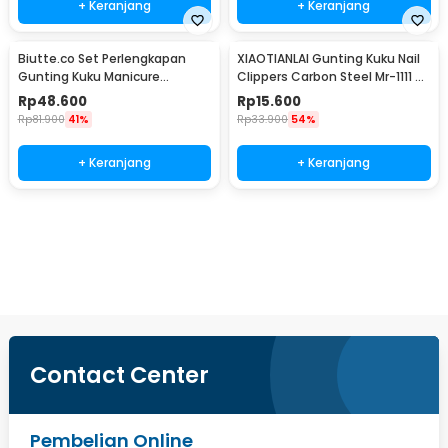
+ Keranjang
+ Keranjang
Biutte.co Set Perlengkapan
XIAOTIANLAI Gunting Kuku Nail
Gunting Kuku Manicure
Clippers Carbon Steel Mr-1111 -
Pedicure Nail Clipper 16 PCS -
XGK
Rp
48.600
Rp
15.600
S0M020
Rp
81.900
41%
Rp
33.900
54%
+ Keranjang
+ Keranjang
Beli Sekarang
Contact Center
Pembelian Online