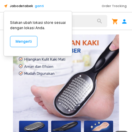
Jabodetabek
ganti
Order Tracking
Alat Kopi
Silakan ubah lokasi store sesuai
dengan lokasi Anda.
Mengerti