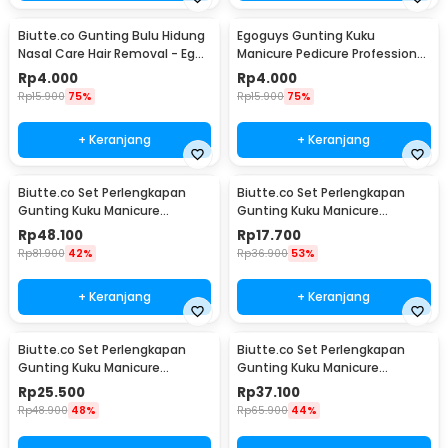
Biutte.co Gunting Bulu Hidung
Egoguys Gunting Kuku
Nasal Care Hair Removal - Ego-
Manicure Pedicure Professional
1
Stainless Steel - NT97
Rp
4.000
Rp
4.000
Rp
15.900
75%
Rp
15.900
75%
+ Keranjang
+ Keranjang
Biutte.co Set Perlengkapan
Biutte.co Set Perlengkapan
Gunting Kuku Manicure
Gunting Kuku Manicure
Pedicure Nail Clipper 18 PCS -
Pedicure Nail Clipper 7 PCS -
Rp
48.100
Rp
17.700
S0M020
S0M020
Rp
81.900
42%
Rp
36.900
53%
+ Keranjang
+ Keranjang
Biutte.co Set Perlengkapan
Biutte.co Set Perlengkapan
Gunting Kuku Manicure
Gunting Kuku Manicure
Pedicure Nail Clipper 10 PCS -
Pedicure Nail Clipper 12 PCS -
Rp
25.500
Rp
37.100
S0M020
S0M020
Rp
48.900
48%
Rp
65.900
44%