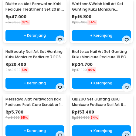
Biutte.co Alat Perawatan Kaki
Wattson&Webb Nail Art Set
Pedicure Treatment Set 20 in 1
Gunting Kuku Manicure
- GR5663
Pedicure 12 PCS - B07T
Rp
47.000
Rp
16.800
Rp
73.900
37%
Rp
35.900
54%
+ Keranjang
+ Keranjang
NelBeauty Nail Art Set Gunting
Biutte.co Nail Art Set Gunting
Kuku Manicure Pedicure 7 PCS -
Kuku Manicure Pedicure 19 PCS
7023D
- i7000D
Rp
20.400
Rp
24.700
Rp
40.900
51%
Rp
47.900
49%
+ Keranjang
+ Keranjang
Merssavo Alat Perawatan Kaki
QILIZUO Set Gunting Kuku
Pedicure Foot Care Scrubber 1
Manicure Pedicure Nail Art 9
PCS - HB07
PCS - 309
Rp
5.700
Rp
153.400
Rp
15.900
65%
Rp
230.900
34%
+ Keranjang
+ Keranjang