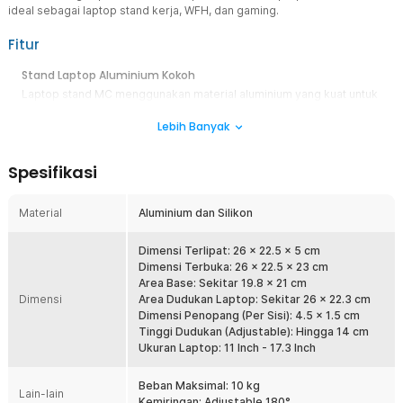
ideal sebagai laptop stand kerja, WFH, dan gaming.
Fitur
Stand Laptop Aluminium Kokoh
Laptop stand MC menggunakan material aluminium yang kuat untuk
menopang laptop dengan stabil. Struktur rangka yang kokoh
Lebih Banyak
membuat dudukan laptop tetap aman digunakan untuk berbagai
ukuran perangkat. Tambahan pad silikon anti slip membantu
menjaga laptop agar tidak mudah bergeser atau jatuh.
Spesifikasi
Adjustable Hingga 180° Lebih Ergonomis
Laptop stand adjustable ini memiliki engsel fleksibel hingga 180°
Material
Aluminium dan Silikon
sehingga kemiringan dapat diatur sesuai kebutuhan. Pengaturan ini
membantu mendapatkan posisi laptop ergonomis agar leher dan
punggung tidak mudah pegal. Cocok digunakan untuk kerja, belajar,
Dimensi Terlipat: 26 x 22.5 x 5 cm
maupun laptop gaming dalam waktu lama.
Dimensi Terbuka: 26 x 22.5 x 23 cm
Area Base: Sekitar 19.8 x 21 cm
Desain Foldable Mudah Dibawa
Dimensi
Area Dudukan Laptop: Sekitar 26 x 22.3 cm
Desain stand laptop foldable membuatnya mudah dilipat dan
Dimensi Penopang (Per Sisi): 4.5 x 1.5 cm
disimpan saat tidak digunakan. Ukurannya ringkas sehingga praktis
Tinggi Dudukan (Adjustable): Hingga 14 cm
dibawa saat WFA, WFH, atau kerja mobile. Dengan laptop holder
Ukuran Laptop: 11 Inch - 17.3 Inch
portable ini, Anda tetap bisa bekerja nyaman di mana saja.
Beban Maksimal: 10 kg
Lain-lain
Kelengkapan Produk
Kemiringan: Adjustable 180°