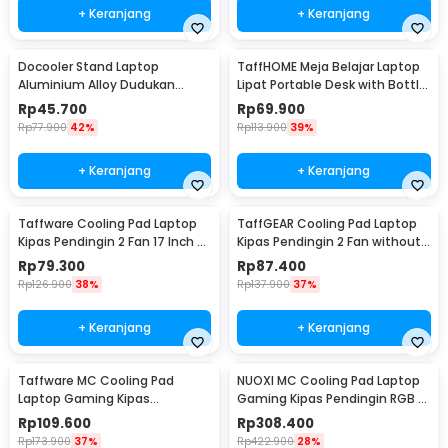
+ Keranjang
+ Keranjang
Docooler Stand Laptop
TaffHOME Meja Belajar Laptop
Aluminium Alloy Dudukan
Lipat Portable Desk with Bottle
Holder Foldable 7 Level - N7
Hole - L62
Rp
45.700
Rp
69.900
Rp
77.900
42%
Rp
113.900
39%
+ Keranjang
+ Keranjang
Taffware Cooling Pad Laptop
TaffGEAR Cooling Pad Laptop
Kipas Pendingin 2 Fan 17 Inch -
Kipas Pendingin 2 Fan without
N99
Knob Speed - Q100
Rp
79.300
Rp
87.400
Rp
126.900
38%
Rp
137.900
37%
+ Keranjang
+ Keranjang
Taffware MC Cooling Pad
NUOXI MC Cooling Pad Laptop
Laptop Gaming Kipas
Gaming Kipas Pendingin RGB 2
Pendingin 6 Fan 15.6 Inch - Q3
Fan 18 Inch - X500
Rp
109.600
Rp
308.400
Rp
173.900
37%
Rp
422.900
28%