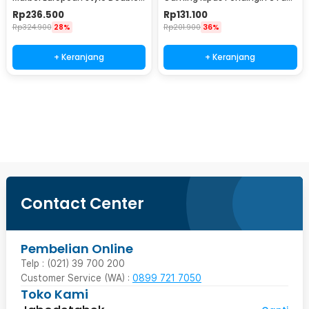
Layer - H81
17 Inch - S6
Rp
236.500
Rp
131.100
Rp
324.900
28%
Rp
201.900
36%
+ Keranjang
+ Keranjang
Beli Sekarang
Contact Center
Pembelian Online
Telp : (021) 39 700 200
Customer Service (WA) :
0899 721 7050
Toko Kami