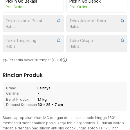
Pick n Go Bekasi
Pick n Go Depok
Pre-Order
Pre-Order
Toko Jakarta Pusat
Toko Jakarta Utara
Habis
Habis
Toko Tangerang
Toko Cikupa
Habis
Habis
Tersedia bayar di tempat (COD)
Rincian Produk
Brand
Lainnya
Garansi
-
Berat Produk
1.1 kg
Dimensi Kemasan
30
x
25
x
7
cm
Stand laptop aluminium MC dengan desain adjustable hingga 180°
membantu mendapatkan posisi kerja lebih ergonomis. Dudukan laptop
foldable dengan pad silikon anti slip cocok untuk laptop 11–17.3 Inch,