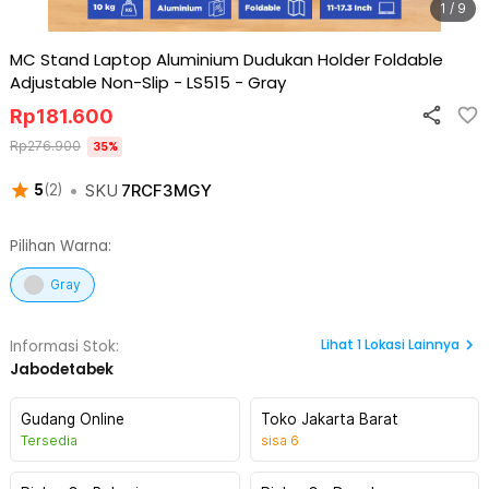
1 / 9
MC Stand Laptop Aluminium Dudukan Holder Foldable
Adjustable Non-Slip - LS515
-
Gray
Rp
181.600
Rp
276.900
35
%
•
SKU
7RCF3MGY
5
(
2
)
Pilihan Warna:
Gray
Lihat
1
Lokasi Lainnya
Informasi Stok:
Jabodetabek
Gudang Online
Toko Jakarta Barat
Tersedia
sisa
6