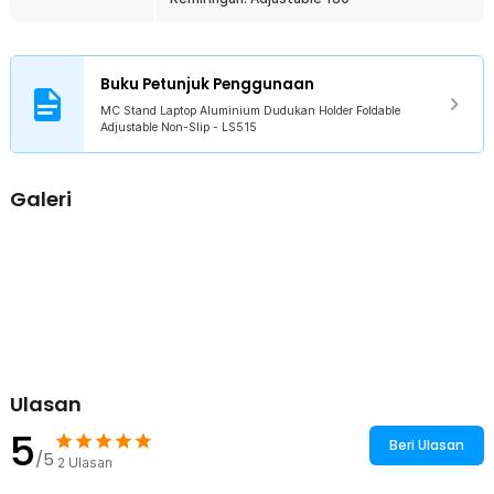
Rincian yang Anda dapatkan untuk pembelian produk ini:
1 x MC Stand Laptop Aluminium Dudukan Holder Foldable
Adjustable Non-Slip - LS515
Buku Petunjuk Penggunaan
1 x Set Kunci Pas
1 x Panduan Penggunaan
MC Stand Laptop Aluminium Dudukan Holder Foldable
Adjustable Non-Slip - LS515
Galeri
Ulasan
5
Beri Ulasan
/5
2
Ulasan