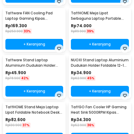
Taffware FAN Cooling Pad
TaffHOME Meja Lipat
Laptop Gaming Kipas
Serbaguna Laptop Portable
Pendingin 5 Fan 17 Inch - K5
Desk Minimalist Design - BO60
Rp
169.300
Rp
74.000
Rp
250.900
33%
Rp
119.900
39%
+ Keranjang
+ Keranjang
Taffware Stand Laptop
NUOXI Stand Laptop Aluminium
Aluminium Dudukan Holder
Dudukan Holder Foldable 12-17
Foldable Portable - IV012
Inch - N3
Rp
45.900
Rp
34.900
Rp
78.900
42%
Rp
62.900
45%
+ Keranjang
+ Keranjang
TaffHOME Stand Meja Laptop
TaffGO Fan Cooler HP Gaming
Lipat Foldable Notebook Desk
Heat Sink 5000RPM Kipas
Table - BC60
Pendingin 5V - H-15
Rp
82.600
Rp
34.300
Rp
130.900
37%
Rp
52.900
36%