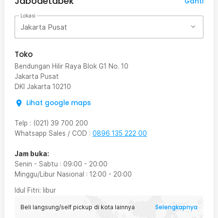
Jabodetabek
Ganti
Lokasi
Jakarta Pusat
Toko
Bendungan Hilir Raya Blok G1 No. 10
Jakarta Pusat
DKI Jakarta
10210
Lihat google maps
Telp
:
(021) 39 700 200
Whatsapp Sales / COD
:
0896 135 222 00
Jam buka:
Senin - Sabtu
:
09:00
-
20:00
Minggu/Libur Nasional
:
12:00
-
20:00
Idul Fitri
: libur
Selengkapnya
Beli langsung/self pickup di kota lainnya