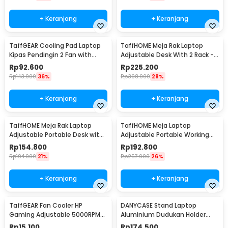
+ Keranjang
+ Keranjang
TaffGEAR Cooling Pad Laptop
TaffHOME Meja Rak Laptop
Kipas Pendingin 2 Fan with
Adjustable Desk With 2 Rack -
Knob Speed - Q100
ND03
Rp
92.600
Rp
225.200
Rp
143.900
36%
Rp
308.900
28%
+ Keranjang
+ Keranjang
TaffHOME Meja Rak Laptop
TaffHOME Meja Laptop
Adjustable Portable Desk with 1
Adjustable Portable Working
Rack - ND03
Desk 3 Layer 60x40cm - ND04
Rp
154.800
Rp
192.800
Rp
194.900
21%
Rp
257.900
26%
+ Keranjang
+ Keranjang
TaffGEAR Fan Cooler HP
DANYCASE Stand Laptop
Gaming Adjustable 5000RPM
Aluminium Dudukan Holder
Kipas Pendingin 5V - G6
Foldable Cooling Fan - DC1316
Rp
15.100
Rp
174.500