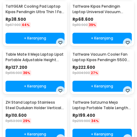
TaffGEAR Cooling Pad Laptop
Taffware Kipas Pendingin
Kipas Pendingin Ultra Thin 1 Fan
Laptop Universal Vacuum
14 Inch - V19
Cooler 3000RPM 2W 5V - ICE
Rp
38.500
Rp
68.600
FANIII
Rp
67.900
44%
Rp
110.900
39%
+ Keranjang
+ Keranjang
Table Mate II Meja Laptop Lipat
Taffware Vacuum Cooler Fan
Portable Adjustable Height
Laptop Kipas Pendingin 5500
51x39.5cm - TM2
RPM 5V - LC06
Rp
127.200
Rp
222.600
Rp
196.900
36%
Rp
304.900
27%
+ Keranjang
+ Keranjang
ZH Stand Laptop Stainless
Taffware Satzuma Meja
Steel Dudukan Holder Vertical
Laptop Portable Table Length
Gravity - ZH005
42x26cm - Z19
Rp
110.600
Rp
199.400
Rp
153.900
29%
Rp
299.900
34%
+ Keranjang
+ Keranjang