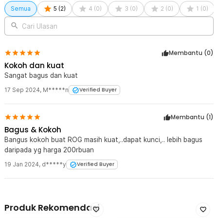
Semua
5
(
2
)
4
(
0
)
3
(
0
)
2
(
0
)
1
(
0
)
Cari Ulasan
Membantu (
0
)
Kokoh dan kuat
Sangat bagus dan kuat
17 Sep 2024
,
M*****n
Verified Buyer
Membantu (
1
)
Bagus & Kokoh
Bangus kokoh buat ROG masih kuat,..dapat kunci,.. lebih bagus
daripada yg harga 200rbuan
19 Jan 2024
,
d*****y
Verified Buyer
Produk Rekomendasi