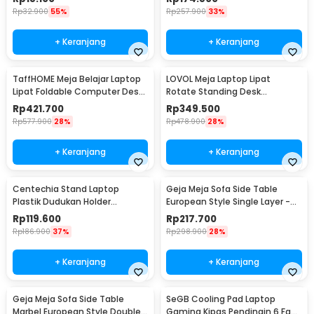
Rp
32.900
55%
Rp
257.900
33%
+ Keranjang
+ Keranjang
TaffHOME Meja Belajar Laptop
LOVOL Meja Laptop Lipat
Lipat Foldable Computer Desk
Rotate Standing Desk
- BL-A53
Telescopic for Bed - C02Y
Rp
421.700
Rp
349.500
Rp
577.900
28%
Rp
478.900
28%
+ Keranjang
+ Keranjang
Centechia Stand Laptop
Geja Meja Sofa Side Table
Plastik Dudukan Holder
European Style Single Layer -
Foldable Cooling Fan - CT1310
H81
Rp
119.600
Rp
217.700
Rp
186.900
37%
Rp
298.900
28%
+ Keranjang
+ Keranjang
Geja Meja Sofa Side Table
SeGB Cooling Pad Laptop
Marbel European Style Double
Gaming Kipas Pendingin 6 Fan