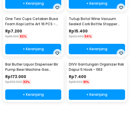
+ Keranjang
+ Keranjang
One Two Cups Cetakan Busa
Tutup Botol Wine Vacuum
Foam Kopi Latte Art 16 PCS -
Sealed Cork Bottle Stopper
JJYE01
Stainless Steel - G94529
Rp
7.200
Rp
15.400
Rp
18.900
62%
Rp
32.900
54%
+ Keranjang
+ Keranjang
Bar Butler Liquor Dispenser Bir
DIVV Gantungan Organizer Rak
Pump Beer Machine Gas
Dapur 5 Hook - I163
Station 900ml - P-36
Rp
173.000
Rp
7.400
Rp
255.900
33%
Rp
18.900
61%
+ Keranjang
+ Keranjang
Beli Sekarang