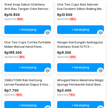
Steel Soap Sabun Stainless
One Two Cups Alas Adonan
Anti Bau Tangan Odor Remove
Kue Fondant Silikon Baking Mat
- HW071
Anti Slip - JJ3873
Rp
10.800
Rp
13.600
Rp
25.900
59%
Rp
29.900
55%
+ Keranjang
+ Keranjang
One Two Cups Coffee Portable
Hanger Gantungan Serbaguna
Maker Manual Hand Press
Stainless Steel 10 PCS -
Espresso 300ml - T35066
M127105
Rp
189.200
Rp
9.300
Rp
286.900
35%
Rp
22.900
60%
+ Keranjang
+ Keranjang
ZANLUTONG Rak Gantung
Aihogard Nano Melamine Magic
Lemari Peralatan Dapur 6 Hook
Sponge Pembersih Karat Besi -
Besi - 2137
CW62
Rp
7.700
Rp
3.400
Rp
21.900
65%
Rp
13.900
76%
+ Keranjang
+ Keranjang