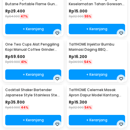
Butane Portable Flame Gun
Keselamatan Tahan Goresan
Adjustable - 807
Pisau - EN388
Rp
29.400
Rp
15.000
Rp
54.900
47%
Rp
32.900
55%
+ Keranjang
+ Keranjang
One Two Cups Alat Penggiling
TaffHOME Injektor Bumbu
Kopi Manual Coffee Grinder
Marinasi Daging BBQ
Portable - WFCG9800
Seasoning Injector - HC117
Rp
59.600
Rp
16.200
Rp
99.900
41%
Rp
34.900
54%
+ Keranjang
+ Keranjang
Cocktail Shaker Bartender
TaffHOME Celemek Masak
Japanese Style Stainless Steel
Apron Dapur Model Kantong
200ml
Pola Spatula - JJ41
Rp
35.800
Rp
15.300
Rp
63.900
44%
Rp
32.900
54%
+ Keranjang
+ Keranjang