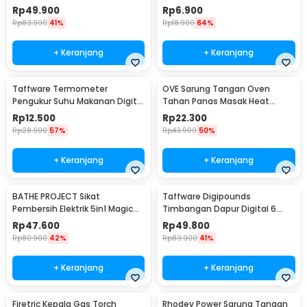
Cooker 350W - YS-203
Silicon - MR03
Rp
49.900
Rp
6.900
Rp
83.900
41%
Rp
18.900
64%
+ Keranjang
+ Keranjang
Taffware Termometer
OVE Sarung Tangan Oven
Pengukur Suhu Makanan Digital
Tahan Panas Masak Heat
Daging Kopi Susu - TP101
Resistant Gloves - 540F
Rp
12.500
Rp
22.300
Rp
28.900
57%
Rp
43.900
50%
+ Keranjang
+ Keranjang
BATHE PROJECT Sikat
Taffware Digipounds
Pembersih Elektrik 5in1 Magic
Timbangan Dapur Digital 6
Brush Rechargeable - WQ8110
Satuan 1kg 0.1g - i2000
Rp
47.600
Rp
49.800
Rp
80.900
42%
Rp
83.900
41%
+ Keranjang
+ Keranjang
Firetric Kepala Gas Torch
Rhodey Power Sarung Tangan