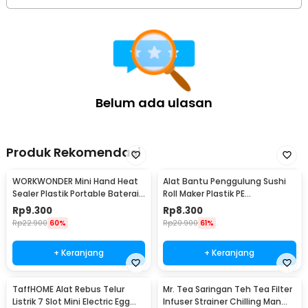
Belum ada ulasan
Produk Rekomendasi
WORKWONDER Mini Hand Heat
Alat Bantu Penggulung Sushi
Sealer Plastik Portable Baterai
Roll Maker Plastik PE
AA - LX2000A
22x20.5x0.1cm - E1119
Rp
9.300
Rp
8.300
Rp
22.900
60%
Rp
20.900
61%
+ Keranjang
+ Keranjang
TaffHOME Alat Rebus Telur
Mr. Tea Saringan Teh Tea Filter
Listrik 7 Slot Mini Electric Egg
Infuser Strainer Chilling Man