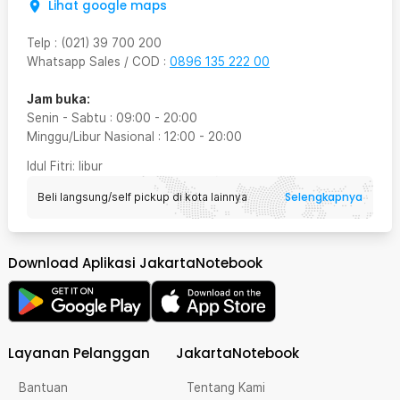
Lihat google maps
Telp
:
(021) 39 700 200
Whatsapp Sales / COD
:
0896 135 222 00
Jam buka:
Senin - Sabtu
:
09:00
-
20:00
Minggu/Libur Nasional
:
12:00
-
20:00
Idul Fitri
: libur
Selengkapnya
Beli langsung/self pickup di kota lainnya
Download Aplikasi JakartaNotebook
Layanan Pelanggan
JakartaNotebook
Bantuan
Tentang Kami