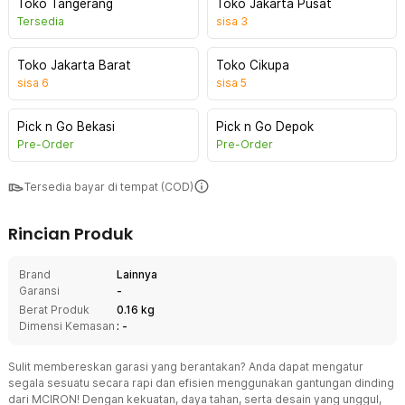
Toko Tangerang
Toko Jakarta Pusat
Tersedia
sisa
3
Toko Jakarta Barat
Toko Cikupa
sisa
6
sisa
5
Pick n Go Bekasi
Pick n Go Depok
Pre-Order
Pre-Order
Tersedia bayar di tempat (COD)
Rincian Produk
Brand
Lainnya
Garansi
-
Berat Produk
0.16 kg
Dimensi Kemasan
: -
Sulit membereskan garasi yang berantakan? Anda dapat mengatur
segala sesuatu secara rapi dan efisien menggunakan gantungan dinding
dari MCIRON! Dengan kekuatan, daya tahan, serta desain yang unggul,