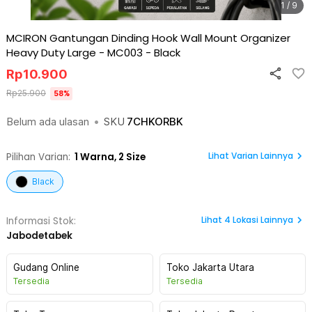
1 / 9
MCIRON Gantungan Dinding Hook Wall Mount Organizer
Heavy Duty Large - MC003
-
Black
Rp
10.900
Rp
25.900
58
%
Belum ada ulasan
•
SKU
7CHKORBK
Lihat Varian Lainnya
Pilihan Varian:
1
Warna,
2 Size
Black
Lihat
4
Lokasi Lainnya
Informasi Stok:
Jabodetabek
Gudang Online
Toko Jakarta Utara
Tersedia
Tersedia