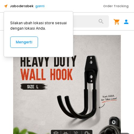
Jabodetabek
ganti
Order Tracking
Alat Kopi
Silakan ubah lokasi store sesuai
dengan lokasi Anda.
Mengerti