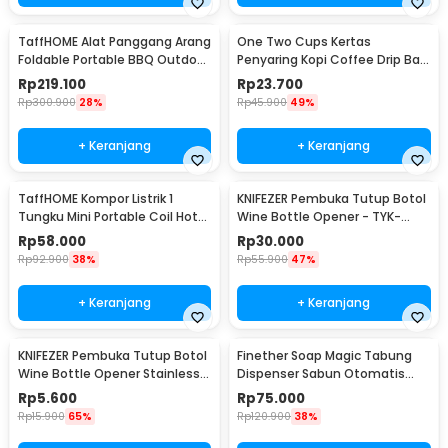
TaffHOME Alat Panggang Arang
One Two Cups Kertas
Foldable Portable BBQ Outdoor
Penyaring Kopi Coffee Drip Bag
Grill Stove - HWSK77
Paper Filter 50PCS - T111
Rp
219.100
Rp
23.700
Rp
300.900
28%
Rp
45.900
49%
+ Keranjang
+ Keranjang
TaffHOME Kompor Listrik 1
KNIFEZER Pembuka Tutup Botol
Tungku Mini Portable Coil Hot
Wine Bottle Opener - TYK-
Plate 500W - C1-1000-03
074B
Rp
58.000
Rp
30.000
Rp
92.900
38%
Rp
55.900
47%
+ Keranjang
+ Keranjang
KNIFEZER Pembuka Tutup Botol
Finether Soap Magic Tabung
Wine Bottle Opener Stainless
Dispenser Sabun Otomatis
Steel - WS01
400ml - AD-03
Rp
5.600
Rp
75.000
Rp
15.900
65%
Rp
120.900
38%