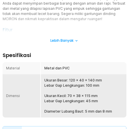
Anda dapat menyimpan berbagai barang dengan aman dan rapi. Terbuat
dari metal yang dilapisi lapisan PVC yang empuk sehingga gantungan
tidak akan membuat lecet barang. Segera miliki gantungan dinding
MCIRON dan nikmati kepraktisan dalam mengatur ruangan!
Fitur
Kekuatan dan Daya Tahan Tinggi
Lebih Banyak
Dibuat dengan bahan metal berkualitas tinggi dan desain yang
kokoh, MCIRON gantungan dinding hook dapat menahan berat
Spesifikasi
dengan aman. Anda dapat menyimpan berbagai barang, mulai dari
pakaian hingga peralatan rumah tangga, tanpa khawatir akan
kejatuhan atau rusak.
Material
Metal dan PVC
Desain Wall Mount yang Praktis
Gantungan ini didesain agar dapat dengan mudah dipasang di
Ukuran Besar: 120 x 40 x 140 mm
dinding. Bertujuan untuk menghemat ruang lantai yang berharga
Lebar Gap Lengkungan: 100 mm
dan memberikan tampilan yang lebih rapi serta teratur pada
Dimensi
ruangan. Sebagai catatan, Anda cukup siapkan baut serta fisher
Ukuran Kecil: 70 x 38 x 115 mm
untuk memasang gantungan.
Lebar Gap Lengkungan: 45 mm
Desain Estetis yang Modern
Diameter Lubang Baut: 5 mm dan 8 mm
Selain fungsional, MCIRON gantungan dinding hook juga hadir
dengan desain estetis yang modern. Ini akan menjadi tambahan
yang menyenangkan untuk dekorasi rumah, dan memberikan