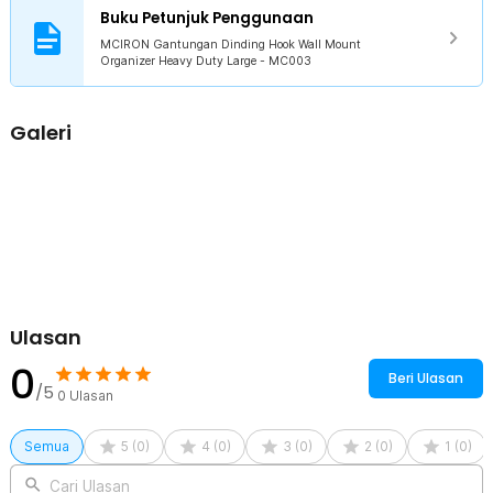
sentuhan gaya tambahan pada ruangan.
Buku Petunjuk Penggunaan
MCIRON Gantungan Dinding Hook Wall Mount
Kelengkapan Produk
Organizer Heavy Duty Large - MC003
Rincian yang Anda dapatkan untuk pembelian produk ini:
1 x MCIRON Gantungan Dinding Hook Wall Mount Organizer
Galeri
Heavy Duty - MC003
Ulasan
0
Beri Ulasan
/5
0
Ulasan
Semua
5
(
0
)
4
(
0
)
3
(
0
)
2
(
0
)
1
(
0
)
Cari Ulasan