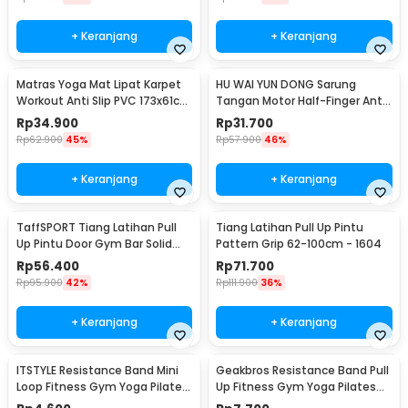
+ Keranjang
+ Keranjang
Matras Yoga Mat Lipat Karpet
HU WAI YUN DONG Sarung
Workout Anti Slip PVC 173x61cm
Tangan Motor Half-Finger Anti
- Q4
Slip Riding Glove L - HWYD
Rp
34.900
Rp
31.700
Rp
62.900
45%
Rp
57.900
46%
+ Keranjang
+ Keranjang
TaffSPORT Tiang Latihan Pull
Tiang Latihan Pull Up Pintu
Up Pintu Door Gym Bar Solid
Pattern Grip 62-100cm - 1604
Grip 62-100cm - HW139501
Rp
56.400
Rp
71.700
Rp
95.900
42%
Rp
111.900
36%
+ Keranjang
+ Keranjang
ITSTYLE Resistance Band Mini
Geakbros Resistance Band Pull
Loop Fitness Gym Yoga Pilates
Up Fitness Gym Yoga Pilates
Latex - ITS05
Karet TPR - GK-YG34