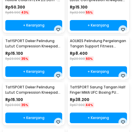
H0031
Gym Fitness 1 PCS M - SS7
Rp
50.300
Rp
15.100
Rp
86.900
43%
Rp
32.900
55%
+ Keranjang
+ Keranjang
TaffSPORT Deker Pelindung
AOLIKES Pelindung Pergelangan
Lutut Compression Kneepad
Tangan Support Fitness
Gym Fitness 1 PCS L - SS7
Olahraga - 1526
Rp
15.100
Rp
8.400
Rp
23.000
35%
Rp
20.900
60%
+ Keranjang
+ Keranjang
TaffSPORT Deker Pelindung
TaffSPORT Sarung Tangan Half
Lutut Compression Kneepad
Finger MMA UFC Boxing PU
Gym Fitness 1 PCS XL - SS7
Leather Gloves - FE-BO0027
Rp
15.100
Rp
38.200
Rp
23.000
35%
Rp
67.900
44%
+ Keranjang
+ Keranjang