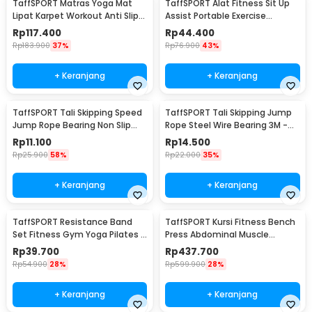
TaffSPORT Matras Yoga Mat
TaffSPORT Alat Fitness Sit Up
Lipat Karpet Workout Anti Slip
Assist Portable Exercise
TPE 183x61cm - PROlite 60
Equipment - CM001
Rp
117.400
Rp
44.400
Rp
183.900
37%
Rp
76.900
43%
+ Keranjang
+ Keranjang
TaffSPORT Tali Skipping Speed
TaffSPORT Tali Skipping Jump
Jump Rope Bearing Non Slip
Rope Steel Wire Bearing 3M -
Sports Weight - JR05
D053
Rp
11.100
Rp
14.500
Rp
25.900
58%
Rp
22.000
35%
+ Keranjang
+ Keranjang
TaffSPORT Resistance Band
TaffSPORT Kursi Fitness Bench
Set Fitness Gym Yoga Pilates 11
Press Abdominal Muscle
PCS - YR2-11
Foldable - YC-300
Rp
39.700
Rp
437.700
Rp
54.900
28%
Rp
599.900
28%
+ Keranjang
+ Keranjang