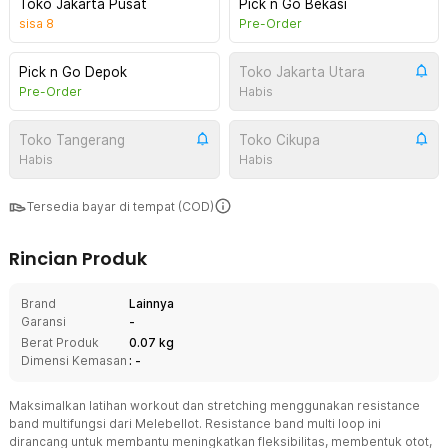
Toko Jakarta Pusat
Pick n Go Bekasi
sisa
8
Pre-Order
Pick n Go Depok
Toko Jakarta Utara
Pre-Order
Habis
Toko Tangerang
Toko Cikupa
Habis
Habis
Tersedia bayar di tempat (COD)
Rincian Produk
Brand
Lainnya
Garansi
-
Berat Produk
0.07 kg
Dimensi Kemasan
: -
Maksimalkan latihan workout dan stretching menggunakan resistance
band multifungsi dari Melebellot. Resistance band multi loop ini
dirancang untuk membantu meningkatkan fleksibilitas, membentuk otot,