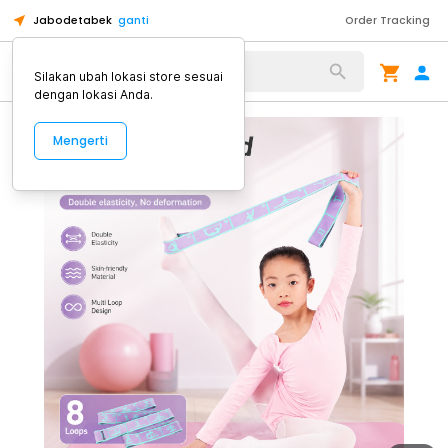
Jabodetabek
ganti
Order Tracking
Alat Kopi
Silakan ubah lokasi store sesuai
dengan lokasi Anda.
Mengerti