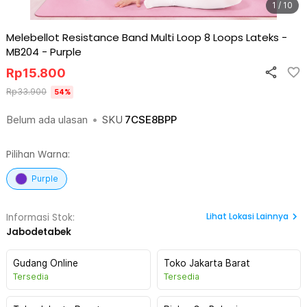
1 / 10
Melebellot Resistance Band Multi Loop 8 Loops Lateks -
MB204
-
Purple
Rp
15.800
Rp
33.900
54
%
Belum ada ulasan
•
SKU
7CSE8BPP
Pilihan Warna:
Purple
Lihat
Lokasi Lainnya
Informasi Stok:
Jabodetabek
Gudang Online
Toko Jakarta Barat
Tersedia
Tersedia