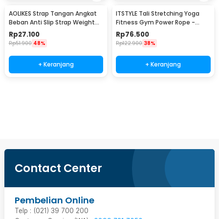
AOLIKES Strap Tangan Angkat
ITSTYLE Tali Stretching Yoga
Beban Anti Slip Strap Weight
Fitness Gym Power Rope -
Lifting 2 PCS - 7635
P3PRO
Rp
27.100
Rp
76.500
Rp
51.900
48%
Rp
122.900
38%
+ Keranjang
+ Keranjang
Beli Sekarang
Contact Center
Pembelian Online
Telp : (021) 39 700 200