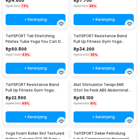
Rp
4.600
Rp
7.700
Rp
16.900
73%
Rp
12.000
36%
+ Keranjang
+ Keranjang
TaffSPORT Tali Stretching
TaffSPORT Resistance Band
Pilates Tube Yoga You Can Do
Pull Up Fitness Gym Yoga
It 11 Set - R11
Pilates Latex Size L - Y66OR
Rp
50.800
Rp
34.200
Rp
87.900
43%
Rp
52.000
35%
+ Keranjang
+ Keranjang
TaffSPORT Resistance Band
Alat Stimulator Terapi EMS
Pull Up Fitness Gym Yoga
Otot Six Pack ABS Abdominal
Pilates Latex Size M - Y66OR
Muscle - 068R2
Rp
22.900
Rp
56.100
Rp
44.900
49%
Rp
94.900
41%
+ Keranjang
+ Keranjang
Yoga Foam Roller 3in1 Textured
TaffSPORT Deker Pelindung
Hollow Column EVA 25.5cm -
Lutut Compression Kneepad