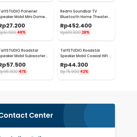
TaffSTUDIO Pcinener
Redmi Soundbar TV
Speaker Mobil Mini Dome
Bluetooth Home Theater
Tweeter HiFi 140W 2 PCS -
2.0 Channel Stereo AUX
Rp
27.200
Rp
452.400
TS-T280
30W - MDZ-34-DA
Rp
51.900
Rp
619.900
48%
28%
TaffSTUDIO Roadstar
TaffSTUDIO Roadstar
Speaker Mobil Subwoofer
Speaker Mobil Coaxial HiFi 4
HiFi 6.5 Inch 160W 1 PCS -
Inch 100W 1 PCS - VO-402
Rp
57.500
Rp
44.300
VO-602
Rp
96.900
Rp
75.900
41%
42%
Contact Center