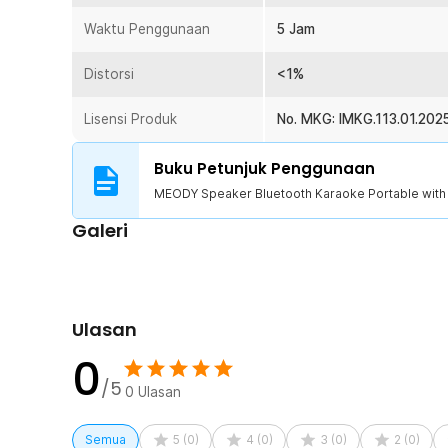
Waktu Penggunaan
5 Jam
Distorsi
<1%
Lisensi Produk
No. MKG: IMKG.113.01.202
Buku Petunjuk Penggunaan
MEODY Speaker Bluetooth Karaoke Portable with
Galeri
Ulasan
0
/5
0
Ulasan
Semua
5
(
0
)
4
(
0
)
3
(
0
)
2
(
0
)