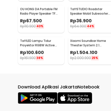
OU HONG DA Portable FM
TaffSTUDIO Roadstar
Radio Player Speaker TF
Speaker Mobil Subwoofer
Card - KK-11
HiFi 5 Inch 100 W 1 PCS - VO
Rp
67.500
Rp
36.900
502
Rp
110.900
Rp
64.900
40%
44%
TaffLED Lampu Tidur
Xiaomi Soundbar Home
Proyektor RGBW Active
Theater System 2.1
Speaker Bluetooth Remote
Subwoofers 100W
Rp
100.600
Rp
1.504.100
- BL-XK01
Bluetooth 5.0 - MDZ-35-
Rp
161.900
Rp
2.000.900
38%
25%
DA
Download Aplikasi JakartaNotebook