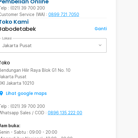
Pembelian Online
Telp : (021) 39 700 200
Customer Service (WA) :
0899 721 7050
Toko Kami
Jabodetabek
Ganti
Lokasi
Jakarta Pusat
Toko
Bendungan Hilir Raya Blok G1 No. 10
Jakarta Pusat
DKI Jakarta
10210
Lihat google maps
Telp
:
(021) 39 700 200
Whatsapp Sales / COD
:
0896 135 222 00
Jam buka:
Senin - Sabtu
:
09:00
-
20:00