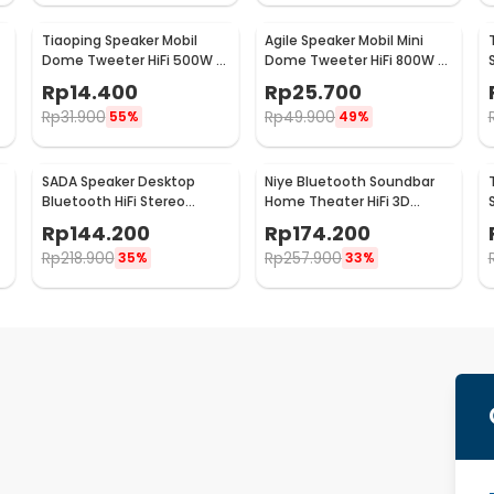
Tiaoping Speaker Mobil
Agile Speaker Mobil Mini
Dome Tweeter HiFi 500W 2
Dome Tweeter HiFi 800W 2
-
PCS - TP-005A
PCS - TS-T120
Rp
14.400
Rp
25.700
Rp
31.900
Rp
49.900
55%
49%
SADA Speaker Desktop
Niye Bluetooth Soundbar
Bluetooth HiFi Stereo
Home Theater HiFi 3D
Lossless Decoding AUX 3W
Surround - V8
Rp
144.200
Rp
174.200
- V-111
Rp
218.900
Rp
257.900
35%
33%