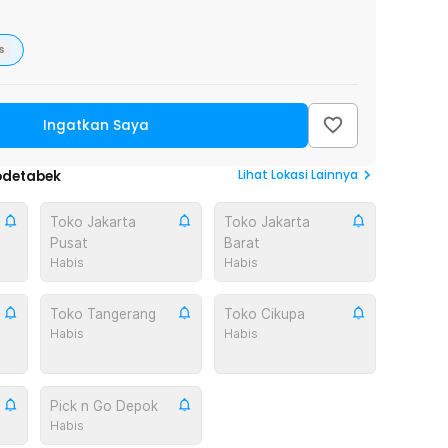
s
Ingatkan Saya
Lihat
Lokasi Lainnya
odetabek
Toko Jakarta
Toko Jakarta
Pusat
Barat
Habis
Habis
Toko Tangerang
Toko Cikupa
Habis
Habis
Pick n Go Depok
Habis