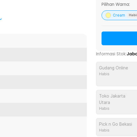
Pilihan Warna:
Cream
Habi
g lebih seru, mikrofon juga memiliki
n hanya dengan menekan tombol,
Informasi Stok:
Jab
luetooth karaoke mudah dipindahkan dan
Gudang Online
Habis
Toko Jakarta
:
Utara
- K12
Habis
Pick n Go Bekasi
Habis