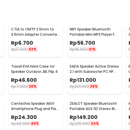
CTIA to OMTP 2.5mm to
NBY Speaker Bluetooth
3.5mm Adapter Converter
Portable Mini MP3 Player FM
For Sony HTC Earphones
Radio 3W - TD-V26
Rp
6.700
Rp
56.700
Rp
17.900
Rp
95.900
63%
41%
Travel EVA Hard Case for
SADA Speaker Active Stereo
Speaker Outdoor JBL Flip 4
2.1 with Subwoofer PC HP
USB Power 6W - D-202
Rp
46.600
Rp
131.000
Rp
71.900
Rp
201.900
36%
36%
Centechia Speaker Aktif
ZEALOT Speaker Bluetooth
Smartphone Plug and Play
Portable AUX 3D Stereo Big
Jack 3.5mm AUX - DN828
Bass Subwoofer 5W - S32
Rp
24.300
Rp
149.200
Rp
46.900
Rp
225.900
49%
34%