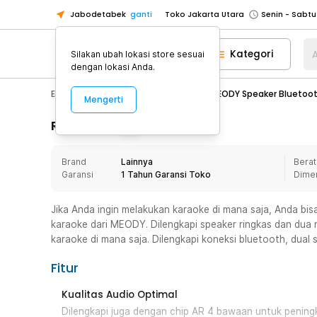
Jabodetabek
ganti
Toko Jakarta Utara
Toko Tangerang
Kategori
A
Silakan ubah lokasi store sesuai
Toko Cikupa
dengan lokasi Anda.
Pick n Go Jakarta Barat
Senin - J
Electronic
Audio
Speaker
MEODY Speaker Bluetooth
Mengerti
Pick n Go Bekasi
Senin - Jumat (08
Pick n Go Depok
Senin - Jumat (08
Rincian Produk
Toko Jakarta Pusat
Senin - Sabtu
Brand
Lainnya
Berat
Toko Jakarta Barat
Senin - Sabtu
Garansi
1 Tahun Garansi Toko
Dime
Toko Jakarta Utara
Toko Tangerang
Jika Anda ingin melakukan karaoke di mana saja, Anda b
karaoke dari MEODY. Dilengkapi speaker ringkas dan dua
Toko Cikupa
karaoke di mana saja. Dilengkapi koneksi bluetooth, dual s
Pick n Go Jakarta Barat
Senin - J
Fitur
Pick n Go Bekasi
Senin - Jumat (08
Pick n Go Depok
Senin - Jumat (08
Kualitas Audio Optimal
Dilengkapi juga dengan chip AR 4 bawaan untuk peningk