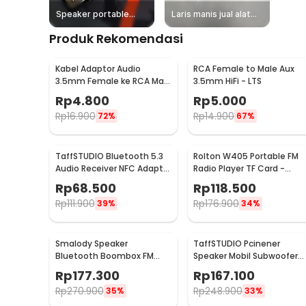
Speaker portable
Laris manis jual alat
60rb! Karaoke
karaoke portable!
Produk Rekomendasi
dirumah jadi aman
Kabel Adaptor Audio
RCA Female to Male Aux
3.5mm Female ke RCA Male
3.5mm HiFi - LTS
HiFi 40cm
Rp
4.800
Rp
5.000
Rp
16.900
Rp
14.900
72%
67%
TaffSTUDIO Bluetooth 5.3
Rolton W405 Portable FM
Audio Receiver NFC Adapter
Radio Player TF Card -
Speaker AUX RCA - B10
W405
Rp
68.500
Rp
118.500
Rp
111.900
Rp
176.900
39%
34%
Smalody Speaker
TaffSTUDIO Pcinener
Bluetooth Boombox FM
Speaker Mobil Subwoofer
Radio TF Card AUX USB
HiFi 6 Inch 500 W 2 PCS -
Rp
177.300
Rp
167.100
1200mAh 10W - SL-10
TS-1672
Rp
270.900
Rp
248.900
35%
33%