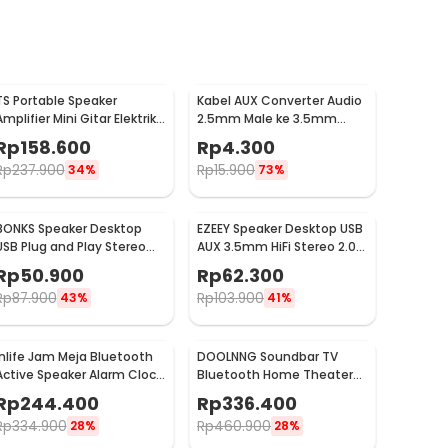
TS Portable Speaker
Kabel AUX Converter Audio
Amplifier Mini Gitar Elektrik
2.5mm Male ke 3.5mm
3 Inch 5W - MA-5
Female L Shape HiFi 20cm -
Rp
158.600
Rp
4.300
L44
Rp
237.900
Rp
15.900
34%
73%
BONKS Speaker Desktop
EZEEY Speaker Desktop USB
USB Plug and Play Stereo
AUX 3.5mm HiFi Stereo 2.0
2.0 Driver 50mm 3W - DX12
2x2.5W - S5
Rp
50.900
Rp
62.300
Rp
87.900
Rp
103.900
43%
41%
Inlife Jam Meja Bluetooth
DOOLNNG Soundbar TV
Active Speaker Alarm Clock
Bluetooth Home Theater
Radio USB Charge - K11
Stereo Subwoofer AUX 20W
Rp
244.400
Rp
336.400
- BS-28B
Rp
334.900
Rp
460.900
28%
28%