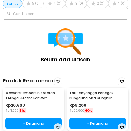
Semua
5
(
0
)
4
(
0
)
3
(
0
)
2
(
0
)
1
(
0
)
Cari Ulasan
Belum ada ulasan
Produk Rekomendasi
WaxVac Pembersih Kotoran
Tali Penyangga Penegak
Telinga Electric Ear Wax
Punggung Anti Bungkuk
Vacuum Silicon Tip - 682
Posture Corrector Size S
Rp
20.600
Rp
9.200
Rp
41.900
51%
Rp
22.900
60%
+ Keranjang
+ Keranjang