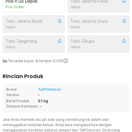
Pick n Go Depok
Toko Jakarta Pusat
Pre-Order
Habis
Toko Jakarta Barat
Toko Jakarta Utara
Habis
Habis
Toko Tangerang
Toko Cikupa
Habis
Habis
Tersedia bayar di tempat (COD)
Rincian Produk
Brand
TaffOmicron
Garansi
-
Berat Produk
0.1 kg
Dimensi Kemasan
: -
Jika Anda memiliki ibu jari kaki yang cenderung ke dalam dan
meninggalkan tonjolan keluar, Anda bisa mengatasinya dengan
menggunakan korektor pelurus jempol dari TaffOmicron. Dirancang