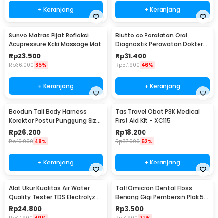
+ Keranjang
+ Keranjang
Sunvo Matras Pijat Refleksi
Biutte.co Peralatan Oral
Acupressure Kaki Massage Mat
Diagnostik Perawatan Dokter
Gigi Dental 5in1 - 7CKQ01
Rp
23.500
Rp
31.400
Rp
36.000
35%
Rp
57.900
46%
+ Keranjang
+ Keranjang
Boodun Tali Body Harness
Tas Travel Obat P3K Medical
Korektor Postur Punggung Size
First Aid Kit - XC115
M - BBJ-15
Rp
26.200
Rp
18.200
Rp
49.900
48%
Rp
37.900
52%
+ Keranjang
+ Keranjang
Alat Ukur Kualitas Air Water
TaffOmicron Dental Floss
Quality Tester TDS Electrolyzer
Benang Gigi Pembersih Plak 50
- JJ2850
PCS - LMT-558
Rp
24.800
Rp
3.500
Rp
47.900
49%
Rp
14.900
77%