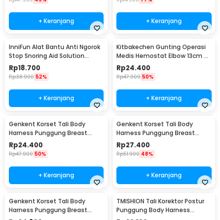
+ Keranjang
+ Keranjang
InniFun Alat Bantu Anti Ngorok
Kitbakechen Gunting Operasi
Stop Snoring Aid Solution
Medis Hemostat Elbow 13cm -
Tongue Guard - G7G40
J4-682
Rp
18.700
Rp
24.400
Rp
38.900
52%
Rp
47.900
50%
+ Keranjang
+ Keranjang
Genkent Korset Tali Body
Genkent Korset Tali Body
Harness Punggung Breast
Harness Punggung Breast
Support S - BBJ-16
Support M - BBJ-16
Rp
24.400
Rp
27.400
Rp
47.900
50%
Rp
51.900
48%
+ Keranjang
+ Keranjang
Genkent Korset Tali Body
TMISHION Tali Korektor Postur
Harness Punggung Breast
Punggung Body Harness
Support L - BBJ-16
Posture Corrector - BBJ-16