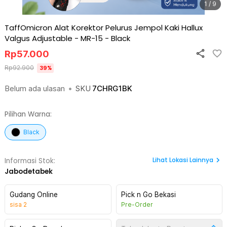
1 / 9
TaffOmicron Alat Korektor Pelurus Jempol Kaki Hallux
Valgus Adjustable - MR-15
-
Black
Rp
57.000
Rp
92.900
39
%
Belum ada ulasan
•
SKU
7CHRG1BK
Pilihan Warna:
Black
Lihat
Lokasi Lainnya
Informasi Stok:
Jabodetabek
Gudang Online
Pick n Go Bekasi
sisa
2
Pre-Order