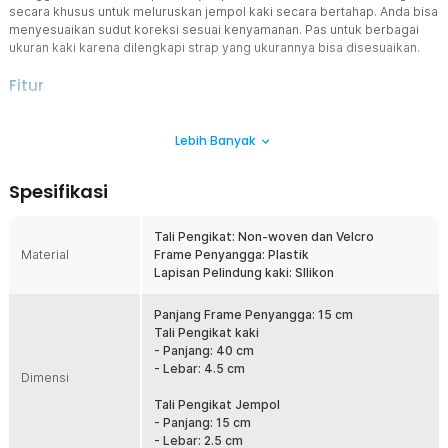
secara khusus untuk meluruskan jempol kaki secara bertahap. Anda bisa
menyesuaikan sudut koreksi sesuai kenyamanan. Pas untuk berbagai
ukuran kaki karena dilengkapi strap yang ukurannya bisa disesuaikan.
Fitur
Perbaiki Posisi Secara Bertahap
Lebih Banyak
Korektor pelurus jempol kaki membantu mengurangi tekanan pada
sendi metatarsal dengan sistem sudut koreksi yang dapat
disesuaikan, sehingga jempol kaki kembali ke posisi alami secara
Spesifikasi
perlahan dan aman. Cocok digunakan oleh penderita bunion ringan
hingga sedang.
Tali Pengikat: Non-woven dan Velcro
Struktur Ergonomis
Material
Frame Penyangga: Plastik
Korektor dari TaffOmicron dilengkapi dengan penyangga samping
Lapisan Pelindung kaki: SIlikon
dan bantalan jari, yang bekerja bersama untuk menjaga posisi
jempol kaki tetap lurus dan stabil. Desain ergonomisnya mengikuti
kontur alami kaki untuk kenyamanan maksimal.
Panjang Frame Penyangga: 15 cm
Tali Pengikat kaki
Bahan Nyaman di Kaki
- Panjang: 40 cm
Dibuat dari bahan non-woven yang lembut, fleksibel, dan
- Lebar: 4.5 cm
Dimensi
breathable, korektor ini nyaman dipakai dalam waktu lama tanpa
menimbulkan iritasi atau panas. Ideal untuk digunakan saat
Tali Pengikat Jempol
beristirahat, tidur, atau aktivitas ringan di rumah.
- Panjang: 15 cm
- Lebar: 2.5 cm
Cocok untuk Berbagai Ukuran Kaki