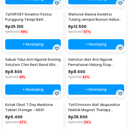
TaffSPORT Korektor Postur
Welnove Sleeve Korektor
Punggung Terapi Belt
Tulang Jempol Bunion Hallux
Magnetic XL - T025
Orthotics - CSQ1408
Rp
25.100
Rp
12.500
Rp
48.900
49%
Rp
28.900
57%
+ Keranjang
+ Keranjang
Sabuk Tidur Anti Ngorok Snoring
Samifun Alat Anti Ngorok
Solution Chin Rest Band 66cm
Pernafasan Hidung Stop
- 5582
Snoring Air Purifier - MX-555
Rp
8.600
Rp
8.500
Rp
21.900
61%
Rp
21.900
62%
+ Keranjang
+ Keranjang
Kotak Obat 7 Day Medicine
TaffOmicron Alat Akupunktur
Tablet Storage - MS01
Elektrik Magnet Therapy
Battery - DF-618
Rp
5.400
Rp
36.500
Rp
15.900
67%
Rp
55.000
34%