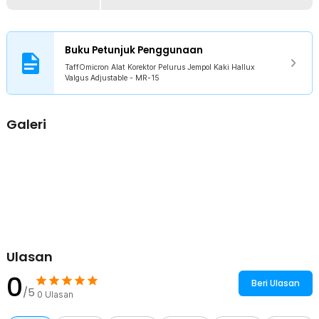
Hadir dengan strap yang bisa diatur, korektor pelurus jempol dapat
digunakan oleh pria dan wanita dengan berbagai ukuran kaki. Anda
hanya perlu mengatur velcro sesuai dengan ukuran kaki dan
Buku Petunjuk Penggunaan
kenyamanan penggunaan.
TaffOmicron Alat Korektor Pelurus Jempol Kaki Hallux
Valgus Adjustable - MR-15
Kelengkapan Produk
Rincian yang Anda dapatkan untuk pembelian produk ini:
1 x TaffOmicron Alat Korektor Pelurus Jempol Kaki Hallux Valgus
Galeri
Adjustable - MR-15
Ulasan
0
Beri Ulasan
/5
0
Ulasan