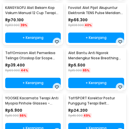
KANGYAOFU Alat Bekam Kop
Fovolat Alat Pijat Akupuntur
Vakum Manual 12 Cup Terapi
Elektronik TENS Pulse Meridian
Cupping Set - KN12
Massager - SY-D2-116
Rp
70.100
Rp
66.300
Rp
113.900
39%
Rp
108.900
40%
+ Keranjang
+ Keranjang
TaffOmicron Alat Pemeriksa
Alat Bantu Anti Ngorok
Telinga Otoskop Ear Scope
Mendengkur Nose Breathing
with LED Light - KT-GF08HA
Stop Snoring 4 PCS
Rp
39.400
Rp
5.600
Rp
69.900
44%
Rp
15.900
65%
+ Keranjang
+ Keranjang
YOOSKE Kacamata Terapi Anti
TaffSPORT Korektor Postur
Myopia Pinhole Glasses -
Punggung Terapi Belt
D11301
Magnetic L - T025
Rp
5.900
Rp
24.200
Rp
16.900
66%
Rp
46.900
49%
+ Keranjang
+ Keranjang