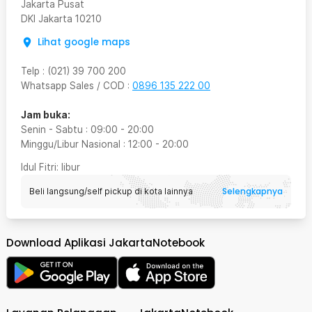
Jakarta Pusat
DKI Jakarta
10210
Lihat google maps
Telp
:
(021) 39 700 200
Whatsapp Sales / COD
:
0896 135 222 00
Jam buka:
Senin - Sabtu
:
09:00
-
20:00
Minggu/Libur Nasional
:
12:00
-
20:00
Idul Fitri
: libur
Selengkapnya
Beli langsung/self pickup di kota lainnya
Download Aplikasi JakartaNotebook