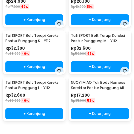
Rp
24.900
Rp
20.100
Rp
47.900
49%
Rp
40.900
51%
+ Keranjang
+ Keranjang
TaffSPORT Belt Terapi Koreksi
TaffSPORT Belt Terapi Koreksi
Postur Punggung S - Y112
Postur Punggung M - Y112
Rp
32.300
Rp
32.600
Rp
58.900
46%
Rp
59.900
46%
+ Keranjang
+ Keranjang
TaffSPORT Belt Terapi Koreksi
NUOYI MIAO Tali Body Harness
Postur Punggung L - Y112
Korektor Postur Punggung All
Size - NY-15
Rp
32.600
Rp
17.200
Rp
59.900
46%
Rp
35.900
53%
+ Keranjang
+ Keranjang