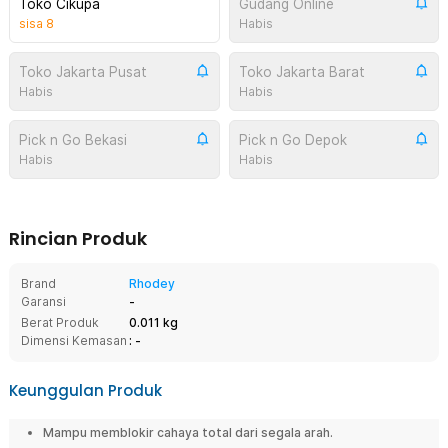
Toko Cikupa
Gudang Online
sisa
8
Habis
Toko Jakarta Pusat
Toko Jakarta Barat
Habis
Habis
Pick n Go Bekasi
Pick n Go Depok
Habis
Habis
Rincian Produk
Brand
Rhodey
Garansi
-
Berat Produk
0.011 kg
Dimensi Kemasan
: -
Keunggulan Produk
Mampu memblokir cahaya total dari segala arah.