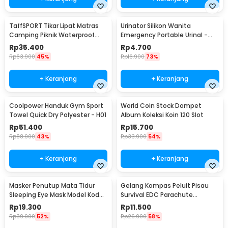
TaffSPORT Tikar Lipat Matras
Urinator Silikon Wanita
Camping Piknik Waterproof
Emergency Portable Urinal -
Mat 1.4x1.52M - FS-007
XBQ
Rp
35.400
Rp
4.700
Rp
63.900
45%
Rp
16.900
73%
+ Keranjang
+ Keranjang
Coolpower Handuk Gym Sport
World Coin Stock Dompet
Towel Quick Dry Polyester - H01
Album Koleksi Koin 120 Slot
Rp
51.400
Rp
15.700
Rp
88.900
43%
Rp
33.900
54%
+ Keranjang
+ Keranjang
Masker Penutup Mata Tidur
Gelang Kompas Peluit Pisau
Sleeping Eye Mask Model Kodok
Survival EDC Parachute
- LC30
Bracelet - B002-6
Rp
19.300
Rp
11.500
Rp
39.900
52%
Rp
26.900
58%