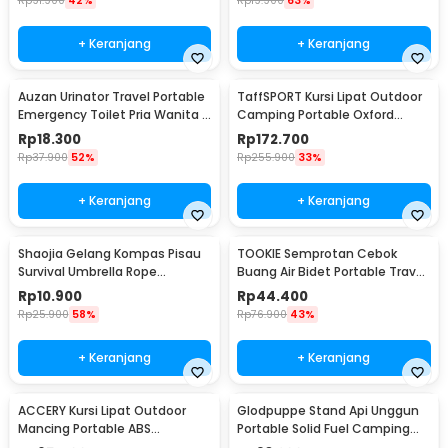
Rp
91.900
42%
Rp
19.900
63%
+ Keranjang
+ Keranjang
Auzan Urinator Travel Portable
TaffSPORT Kursi Lipat Outdoor
Emergency Toilet Pria Wanita -
Camping Portable Oxford
C1676
Folding Chair Low - SF733
Rp
18.300
Rp
172.700
Rp
37.900
52%
Rp
255.900
33%
+ Keranjang
+ Keranjang
Shaojia Gelang Kompas Pisau
TOOKIE Semprotan Cebok
Survival Umbrella Rope
Buang Air Bidet Portable Travel
Bracelet - HJT41
Sprayer 560ml - WS500
Rp
10.900
Rp
44.400
Rp
25.900
58%
Rp
76.900
43%
+ Keranjang
+ Keranjang
ACCERY Kursi Lipat Outdoor
Glodpuppe Stand Api Unggun
Mancing Portable ABS
Portable Solid Fuel Camping
Telescopic Chair - NDS66
Tool - EZ203