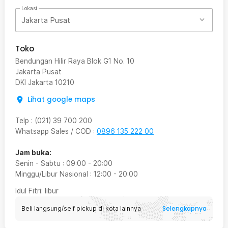
Lokasi
Jakarta Pusat
Toko
Bendungan Hilir Raya Blok G1 No. 10
Jakarta Pusat
DKI Jakarta
10210
Lihat google maps
Telp
:
(021) 39 700 200
Whatsapp Sales / COD
:
0896 135 222 00
Jam buka:
Senin - Sabtu
:
09:00
-
20:00
Minggu/Libur Nasional
:
12:00
-
20:00
Idul Fitri
: libur
Selengkapnya
Beli langsung/self pickup di kota lainnya