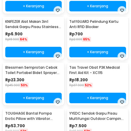
+ Keranjang
+ Keranjang
KNIFEZER Alat Makan 3in1
TaffGUARD Pelindung Kartu
Sendok Garpu Pisau Stainless
Anti RFID Blocker
Travel 20cm - HG1514
Rp
6.900
Rp
700
Rp
18.900
64%
Rp
2.000
65%
+ Keranjang
+ Keranjang
Blessmen Semprotan Cebok
Tas Travel Obat P3K Medical
Toilet Portabel Bidet Sprayer
First Aid Kit - XC115
450ml - WR-450
Rp
23.300
Rp
18.200
Rp
45.900
50%
Rp
37.900
52%
+ Keranjang
+ Keranjang
TOUGHAGE Bantal Pompa
YYEDC Sendok Garpu Pisau
Erotic Pillow with Vibrator
Multifungsi Outdoor Camping
Holder - PF3102
Spork EDC Tools - LX708
Rp
53.700
Rp
7.500