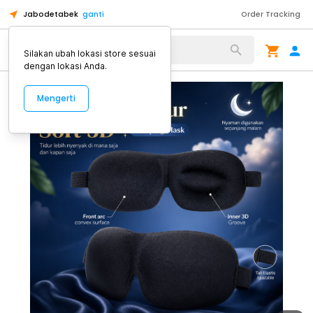
Jabodetabek
ganti
Order Tracking
Alat Kopi
Silakan ubah lokasi store sesuai
dengan lokasi Anda.
Mengerti