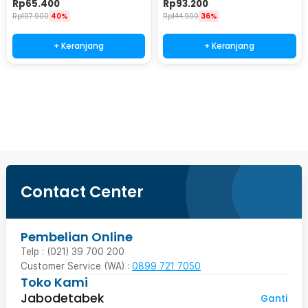
Rp
65.400
Rp
93.200
Rp
107.900
40%
Rp
144.900
36%
+ Keranjang
+ Keranjang
Beli Sekarang
Contact Center
Pembelian Online
Telp : (021) 39 700 200
Customer Service (WA) :
0899 721 7050
Toko Kami
Jabodetabek
Ganti