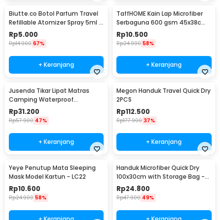
Biutte.co Botol Parfum Travel
TaffHOME Kain Lap Microfiber
Refillable Atomizer Spray 5ml -
Serbaguna 600 gsm 45x38cm 1
AB-05
PCS - H-35G
Rp
5.000
Rp
10.500
Rp
14.900
67%
Rp
24.900
58%
+ Keranjang
+ Keranjang
Jusenda Tikar Lipat Matras
Megon Handuk Travel Quick Dry
Camping Waterproof
2PCS
Aluminium Foil 147x150cm - HL-
Rp
31.200
Rp
112.500
306
Rp
57.900
47%
Rp
177.900
37%
+ Keranjang
+ Keranjang
Yeye Penutup Mata Sleeping
Handuk Microfiber Quick Dry
Mask Model Kartun - LC22
100x30cm with Storage Bag -
S-30
Rp
10.600
Rp
24.800
Rp
24.900
58%
Rp
47.900
49%
+ Keranjang
+ Keranjang