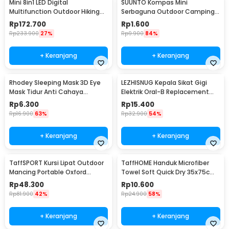
Mini 8in1 LED Digital
SUUNTO Kompas Mini
Multifunction Outdoor Hiking
Serbaguna Outdoor Camping
Rincian yang Anda dapatkan untuk pembelian produk ini:
Camping Compass - RV77
Hiking for Watch Strap
1 x Rhodey Soft 3D Sleeping Mask Penutup Mata Kacamata Tidur
Rp
172.700
Rp
1.600
- LD09
Rp
233.900
27%
Rp
9.900
84%
+ Keranjang
+ Keranjang
Rhodey Sleeping Mask 3D Eye
LEZHISNUG Kepala Sikat Gigi
Mask Tidur Anti Cahaya
Elektrik Oral-B Replacement
Penutup Mata Nyaman - LB03
D12 D16 4 PCS - SB-17A
Rp
6.300
Rp
15.400
Rp
16.900
63%
Rp
32.900
54%
+ Keranjang
+ Keranjang
TaffSPORT Kursi Lipat Outdoor
TaffHOME Handuk Microfiber
Mancing Portable Oxford
Towel Soft Quick Dry 35x75cm
Folding Chair - ZDY01
- S-20
Rp
48.300
Rp
10.600
Rp
81.900
42%
Rp
24.900
58%
+ Keranjang
+ Keranjang