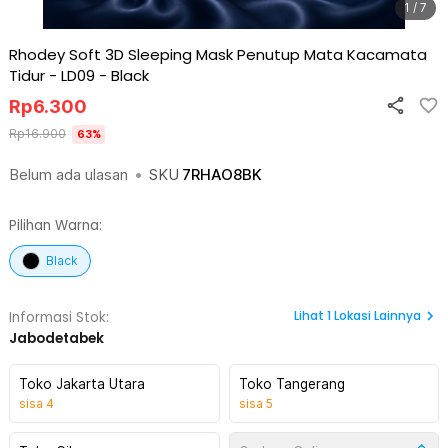
1 / 7
Rhodey Soft 3D Sleeping Mask Penutup Mata Kacamata
Tidur - LD09
-
Black
Rp
6.300
Rp
16.900
63
%
Belum ada ulasan
•
SKU
7RHAO8BK
Pilihan Warna:
Black
Lihat
1
Lokasi Lainnya
Informasi Stok:
Jabodetabek
Toko Jakarta Utara
Toko Tangerang
sisa
4
sisa
5