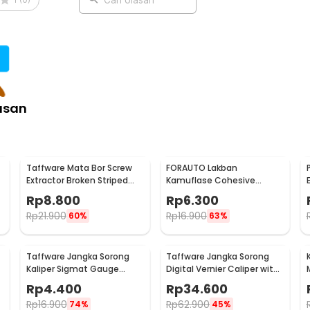
asan
Taffware Mata Bor Screw
FORAUTO Lakban
Extractor Broken Striped
Kamuflase Cohesive
Screw Remover 4 PCS - S2
Bandage Tape Hunting
Rp
8.800
Rp
6.300
4.5M 50mm - H10
Rp
21.900
Rp
16.900
60%
63%
Taffware Jangka Sorong
Taffware Jangka Sorong
Kaliper Sigmat Gauge
Digital Vernier Caliper with
1
Micrometer 150mm - QST-
LCD Screen 150mm - JIGO-
Rp
4.400
Rp
34.600
600
150
Rp
16.900
Rp
62.900
74%
45%