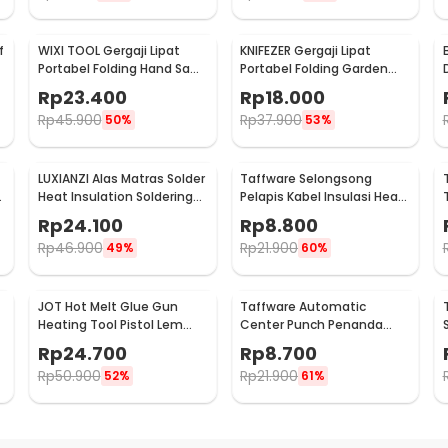
f
WIXI TOOL Gergaji Lipat
KNIFEZER Gergaji Lipat
Portabel Folding Hand Saw
Portabel Folding Garden
39cm - JSZ-002
Hand Saw - LA145
Rp
23.400
Rp
18.000
Rp
45.900
Rp
37.900
50%
53%
LUXIANZI Alas Matras Solder
Taffware Selongsong
e
Heat Insulation Soldering
Pelapis Kabel Insulasi Heat
Mat 340x230mm - S-120B
Shrink Tube 127 PCS - RSG-
Rp
24.100
Rp
8.800
AHZ
Rp
46.900
Rp
21.900
49%
60%
JOT Hot Melt Glue Gun
Taffware Automatic
Heating Tool Pistol Lem
Center Punch Penanda
Tembak Panas 20W - QT-
Titik Bor
Rp
24.700
Rp
8.700
302
Rp
50.900
Rp
21.900
52%
61%