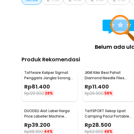
Belum ada ul
Produk Rekomendasi
Taffware Kaliper Sigmat
JKMI Kikir Besi Pahat
Penggaris Jangka Sorong
Diamond Needle Files
Digital LCD 150mm - SH20
Carving 5 in 1 - JM-FL1-1
Rp
81.400
Rp
11.400
Rp
129.900
Rp
26.900
38%
58%
DUODELI Alat Label Harga
TaffSPORT Sekop Lipat
Price Labeller Machine
Camping Pacul Portable
Coding - MX-5500
Tactical Survival 40cm - 10
Rp
39.200
Rp
28.500
Rp
68.900
Rp
53.900
44%
48%