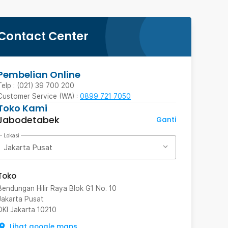
Contact Center
Pembelian Online
Telp : (021) 39 700 200
Customer Service (WA) :
0899 721 7050
Toko Kami
Jabodetabek
Ganti
Lokasi
Jakarta Pusat
Toko
Bendungan Hilir Raya Blok G1 No. 10
Jakarta Pusat
DKI Jakarta
10210
Lihat google maps