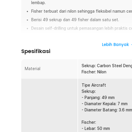
lembap.
Fisher terbuat dari nilon sehingga fleksibel namun c
Berisi 49 sekrup dan 49 fisher dalam satu set.
Desain self-drilling untuk pemasangan lebih praktis c
Overview
Lebih Banyak
Spesifikasi
Pasang furnitur gantung di dinding drywall seperti gypsu
perangkat sekrup dan fisher dari MERCUW. Dirancang k
kuat dan tahan lama, perangkat ini menjadi solusi praktis
Sekrup: Carbon Steel Den
pemasangan di permukaan seperti gypsum, hingga dinding 
Material
Fischer: Nilon
memberikan hasil pemasangan yang rapi dan profesional.
Tipe Aircraft
Fitur
Sekrup:
Material Kuat dan Tahan Lama
- Panjang: 49 mm
- Diamater Kepala: 7 mm
Sekrup dibuat dari carbon steel berkualitas tinggi yan
- Diameter Batang: 3.6 m
digunakan pada permukaan keras. Sementara fisher dari 
daya cengkeram maksimal di dalam dinding.
Fischer:
Set Pemasangan Lengkap
- Lebar: 50 mm