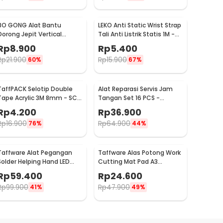
BO GONG Alat Bantu
LEKO Anti Static Wrist Strap
Dorong Jepit Vertical
Tali Anti Listrik Statis 1M -
Toggle Clamp Hold Down
ESD
Rp
8.900
Rp
5.400
Handle - GH-13009
Rp
21.900
Rp
15.900
60%
67%
TaffPACK Selotip Double
Alat Reparasi Servis Jam
Tape Acrylic 3M 8mm - SC-
Tangan Set 16 PCS -
3M
WW082
Rp
4.200
Rp
36.900
Rp
16.900
Rp
64.900
76%
44%
Taffware Alat Pegangan
Taffware Alas Potong Work
Solder Helping Hand LED
Cutting Mat Pad A3
Kaca Pembesar 3.5X - TE-
45x30cm
Rp
59.400
Rp
24.600
801
Rp
99.900
Rp
47.900
41%
49%