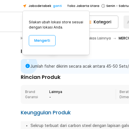
Jabodetabek
ganti
Toko Jakarta Utara
Toko Tangerang
Kategori
A
Silakan ubah lokasi store sesuai
Toko Cikupa
dengan lokasi Anda.
Pick n Go Jakarta Barat
Senin - J
Home Appliance
Perkakas
Perkakas Lainnya
MERCU
Mengerti
Pick n Go Bekasi
Senin - Jumat (08
Pick n Go Depok
Senin - Jumat (08
Informasi Penting
Toko Jakarta Pusat
Senin - Sabtu
Jumlah fisher dikirim secara acak antara 45-50 Sets
Toko Jakarta Barat
Senin - Sabtu
Toko Jakarta Utara
Rincian Produk
Toko Tangerang
Brand
Lainnya
Berat
Toko Cikupa
Garansi
-
Dime
Pick n Go Jakarta Barat
Senin - J
Pick n Go Bekasi
Senin - Jumat (08
Keunggulan Produk
Pick n Go Depok
Senin - Jumat (08
Sekrup terbuat dari carbon steel dengan lapisan gal