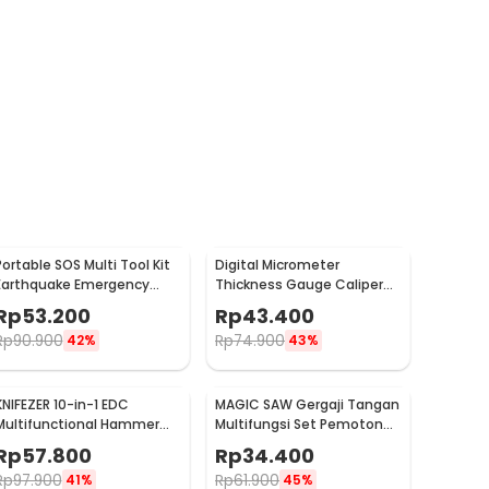
Portable SOS Multi Tool Kit
Digital Micrometer
Earthquake Emergency
Thickness Gauge Caliper
Outdoor Survival - JT21
Carbon Fiber 0-12.7mm -
Rp
53.200
Rp
43.400
TDT25
Rp
90.900
Rp
74.900
42%
43%
KNIFEZER 10-in-1 EDC
MAGIC SAW Gergaji Tangan
Multifunctional Hammer
Multifungsi Set Pemotong
Tool for Camping Survival -
Kayu Besi
Rp
57.800
Rp
34.400
WL-9003
Rp
97.900
Rp
61.900
41%
45%