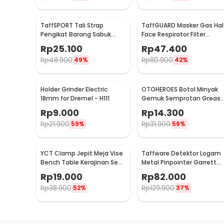
TaffSPORT Tali Strap
TaffGUARD Masker Gas Hal
Pengikat Barang Sabuk
Face Respirator Filter
Cargo Belt Nylon 5M - XR2
Karbon Aktif KN95 - 6200
Rp
25.100
Rp
47.400
Rp
48.900
Rp
80.900
49%
42%
Holder Grinder Electric
OTOHEROES Botol Minyak
18mm for Dremel - H111
Gemuk Semprotan Greas
Gun 250ml - Q001
Rp
9.000
Rp
14.300
Rp
21.900
Rp
31.900
59%
56%
YCT Clamp Jepit Meja Vise
Taffware Detektor Logam
Bench Table Kerajinan Seni
Metal Pinpointer Garrett
Perhiasan 25mm - QST
Waterproof - 1166000
Rp
19.000
Rp
82.000
Rp
38.900
Rp
129.900
52%
37%