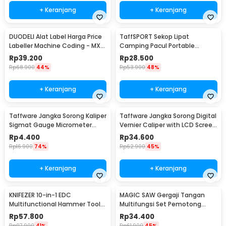
+ Keranjang
+ Keranjang
DUODELI Alat Label Harga Price
TaffSPORT Sekop Lipat
Labeller Machine Coding - MX-
Camping Pacul Portable
5500
Tactical Survival 40cm - 101
Rp
39.200
Rp
28.500
Rp
68.900
44%
Rp
53.900
48%
+ Keranjang
+ Keranjang
Taffware Jangka Sorong Kaliper
Taffware Jangka Sorong Digital
Sigmat Gauge Micrometer
Vernier Caliper with LCD Screen
150mm - QST-600
150mm - JIGO-150
Rp
4.400
Rp
34.600
Rp
16.900
74%
Rp
62.900
45%
+ Keranjang
+ Keranjang
KNIFEZER 10-in-1 EDC
MAGIC SAW Gergaji Tangan
Multifunctional Hammer Tool
Multifungsi Set Pemotong
for Camping Survival - WL-
Kayu Besi
Rp
57.800
Rp
34.400
9003
Rp
97.900
41%
Rp
61.900
45%