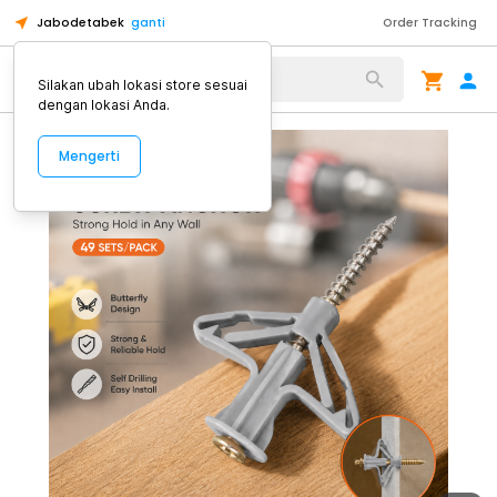
Jabodetabek
ganti
Order Tracking
Alat Kopi
Silakan ubah lokasi store sesuai
dengan lokasi Anda.
Mengerti