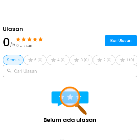
Kelengkapan Produk
Rincian yang Anda dapatkan untuk pembelian produk ini:
1 x MERCUW Sekrup Fisher Self Drilling Drywall Anchor 49
Sets/Pack - BH2-100
Ulasan
0
Beri Ulasan
/5
0
Ulasan
Semua
5
(
0
)
4
(
0
)
3
(
0
)
2
(
0
)
1
(
0
)
Cari Ulasan
Belum ada ulasan