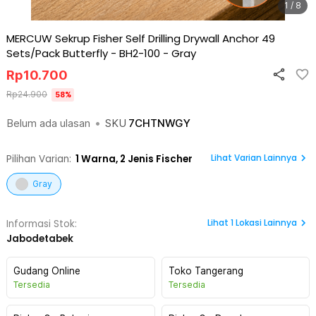
1 / 8
MERCUW Sekrup Fisher Self Drilling Drywall Anchor 49
Sets/Pack Butterfly - BH2-100
-
Gray
Rp
10.700
Rp
24.900
58
%
Belum ada ulasan
•
SKU
7CHTNWGY
Lihat Varian Lainnya
Pilihan Varian:
1
Warna,
2 Jenis Fischer
Gray
Lihat
1
Lokasi Lainnya
Informasi Stok:
Jabodetabek
Gudang Online
Toko Tangerang
Tersedia
Tersedia