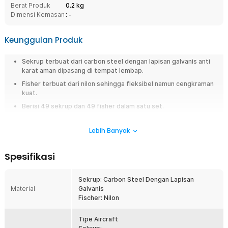
Berat Produk
0.2 kg
Dimensi Kemasan
: -
Keunggulan Produk
Sekrup terbuat dari carbon steel dengan lapisan galvanis anti
karat aman dipasang di tempat lembap.
Fisher terbuat dari nilon sehingga fleksibel namun cengkraman
kuat.
Berisi 49 sekrup dan 49 fisher dalam satu set.
Desain self-drilling untuk pemasangan lebih praktis cocok untuk
berbagai furnitur.
Lebih Banyak
Overview
Spesifikasi
Pasang furnitur gantung di dinding drywall seperti gypsum kini jauh lebih
mudah dan aman dengan perangkat sekrup dan fisher dari MERCUW.
Sekrup: Carbon Steel Dengan Lapisan
Dirancang khusus untuk kebutuhan pemasangan yang kuat dan tahan
Material
Galvanis
lama, perangkat ini menjadi solusi praktis tanpa perlu alat berat. Cocok
Fischer: Nilon
untuk pemasangan di permukaan seperti gypsum, hingga dinding padat
lainnya. Praktis, kokoh, dan memberikan hasil pemasangan yang rapi dan
profesional.
Tipe Aircraft