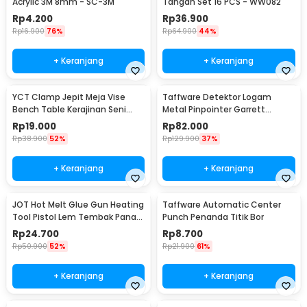
Acrylic 3M 8mm - SC-3M
Tangan Set 16 PCS - WW082
Rp
4.200
Rp
36.900
Rp
16.900
76%
Rp
64.900
44%
+ Keranjang
+ Keranjang
YCT Clamp Jepit Meja Vise
Taffware Detektor Logam
Bench Table Kerajinan Seni
Metal Pinpointer Garrett
Perhiasan 25mm - QST
Waterproof - 1166000
Rp
19.000
Rp
82.000
Rp
38.900
52%
Rp
129.900
37%
+ Keranjang
+ Keranjang
JOT Hot Melt Glue Gun Heating
Taffware Automatic Center
Tool Pistol Lem Tembak Panas
Punch Penanda Titik Bor
20W - QT-302
Rp
24.700
Rp
8.700
Rp
50.900
52%
Rp
21.900
61%
+ Keranjang
+ Keranjang