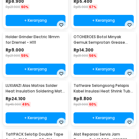
Rp
8.900
Rp
5.400
Rp
21.900
60%
Rp
15.900
67%
+ Keranjang
+ Keranjang
Holder Grinder Electric 18mm
OTOHEROES Botol Minyak
for Dremel - H111
Gemuk Semprotan Grease
Gun 250ml - Q001
Rp
9.000
Rp
14.300
Rp
21.900
59%
Rp
31.900
56%
+ Keranjang
+ Keranjang
LUXIANZI Alas Matras Solder
Taffware Selongsong Pelapis
Heat Insulation Soldering Mat
Kabel Insulasi Heat Shrink Tube
340x230mm - S-120B
127 PCS - RSG-AHZ
Rp
24.100
Rp
8.800
Rp
46.900
49%
Rp
21.900
60%
+ Keranjang
+ Keranjang
TaffPACK Selotip Double Tape
Alat Reparasi Servis Jam