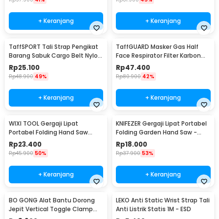
+ Keranjang
+ Keranjang
TaffSPORT Tali Strap Pengikat
TaffGUARD Masker Gas Half
Barang Sabuk Cargo Belt Nylon
Face Respirator Filter Karbon
5M - XR2
Aktif KN95 - 6200
Rp
25.100
Rp
47.400
Rp
48.900
49%
Rp
80.900
42%
+ Keranjang
+ Keranjang
WIXI TOOL Gergaji Lipat
KNIFEZER Gergaji Lipat Portabel
Portabel Folding Hand Saw
Folding Garden Hand Saw -
39cm - JSZ-002
LA145
Rp
23.400
Rp
18.000
Rp
45.900
50%
Rp
37.900
53%
+ Keranjang
+ Keranjang
BO GONG Alat Bantu Dorong
LEKO Anti Static Wrist Strap Tali
Jepit Vertical Toggle Clamp
Anti Listrik Statis 1M - ESD
Hold Down Handle - GH-13009