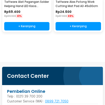
Taffware Alat Pegangan Solder
Taffware Alas Potong Work
Helping Hand LED Kaca
Cutting Mat Pad A3 45x30cm
Pembesar 3.5X - TE-801
Rp
59.400
Rp
24.600
Rp
99.900
41%
Rp
47.900
49%
+ Keranjang
+ Keranjang
Beli Sekarang
Contact Center
Pembelian Online
Telp : (021) 39 700 200
Customer Service (WA) :
0899 721 7050