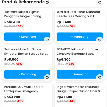
Produk Rekomendasi
Taffware Kaliper Sigmat
JKMI Kikir Besi Pahat Diamond
Penggaris Jangka Sorong
Needle Files Carving 5 in 1 - JM-
Digital LCD 150mm - SH20
FL1-1
Rp
81.400
Rp
11.400
Rp
129.900
38%
Rp
26.900
58%
+ Keranjang
+ Keranjang
Taffware Mata Bor Screw
FORAUTO Lakban Kamuflase
Extractor Broken Striped Screw
Cohesive Bandage Tape
Remover 4 PCS - S2
Hunting 4.5M 50mm - H10
Rp
8.800
Rp
6.300
Rp
21.900
60%
Rp
16.900
63%
+ Keranjang
+ Keranjang
Portable SOS Multi Tool Kit
Digital Micrometer Thickness
Earthquake Emergency
Gauge Caliper Carbon Fiber 0-
Outdoor Survival - JT21
12.7mm - TDT25
Rp
53.200
Rp
41.500
Rp
90.900
42%
Rp
72.900
44%