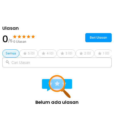
waktu yang lama. Lensanya juga dibuat jernih agar tidak
mengganggu penglihatan Anda.
Kelengkapan Produk
Rincian yang Anda dapatkan untuk pembelian produk ini:
Ulasan
1 x METERMALL Kacamata Safety Goggles Work Laboratory
0
Eyewar Anti Fog - R101
Beri Ulasan
/5
0
Ulasan
Semua
5
(
0
)
4
(
0
)
3
(
0
)
2
(
0
)
1
(
0
)
Cari Ulasan
Belum ada ulasan