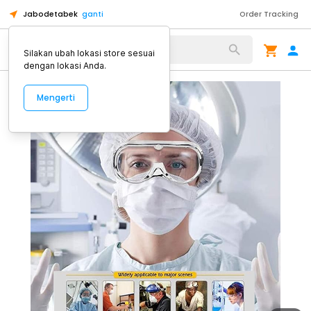
Jabodetabek
ganti
Order Tracking
Alat Kopi
Silakan ubah lokasi store sesuai
dengan lokasi Anda.
Mengerti