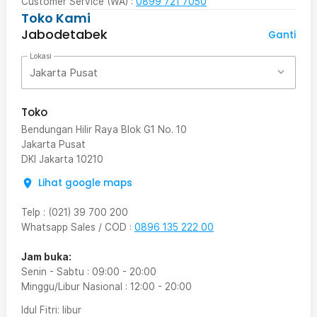
Customer Service (WA) :
0899 721 7050
Toko Kami
Jabodetabek
Ganti
Lokasi
Jakarta Pusat
Toko
Bendungan Hilir Raya Blok G1 No. 10
Jakarta Pusat
DKI Jakarta
10210
Lihat google maps
Telp
:
(021) 39 700 200
Whatsapp Sales / COD
:
0896 135 222 00
Jam buka:
Senin - Sabtu
:
09:00
-
20:00
Minggu/Libur Nasional
:
12:00
-
20:00
Idul Fitri
: libur