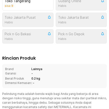
Toko Tangerang
Gudang Online
sisa
9
Habis
Toko Jakarta Pusat
Toko Jakarta Barat
Habis
Habis
Pick n Go Bekasi
Pick n Go Depok
Habis
Habis
Rincian Produk
Brand
Lainnya
Garansi
-
Berat Produk
0.2 kg
Dimensi Kemasan
: -
Pelindung mata adalah benda wajib bagi Anda yang bekerja di area
dengan risiko tinggi, guna menutupi area sekitar mata dari partikel mikro,
cairan berbahaya, hingga debu. Sebagai solusinya Anda dapat
menggunakan kacamata safety dari METERMALL. Kacamata ini