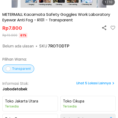
1 / 10
METERMALL Kacamata Safety Goggles Work Laboratory
Eyewar Anti Fog - R101
-
Transparent
Rp
7.800
Rp
19.900
61
%
Belum ada ulasan
•
SKU
7ROTODTP
Pilihan Warna:
Transparent
Lihat
5
Lokasi Lainnya
Informasi Stok:
Jabodetabek
Toko Jakarta Utara
Toko Cikupa
Tersedia
Tersedia