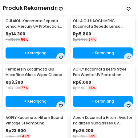
Produk Rekomendasi
OULAIOU Kacamata Sepeda
OULAIOU HAOGHIMENG
Lensa Mercury UV Protection
Kacamata Sepeda Lensa
Cycling Sunglasses - 9181
Mercury Cycling Outdoor Sport
Rp
14.300
Rp
5.800
- 3015
Rp
31.900
56%
Rp
15.900
64%
+ Keranjang
+ Keranjang
Pembersih Kacamata Klip
AOFLY Kacamata Retro Style
Microfiber Glass Wiper Cleaner
Pria Wanita UV Protection
Multifunction - TVA45
Sunglassses - 1125
Rp
3.300
Rp
6.000
Rp
13.900
77%
Rp
16.900
65%
+ Keranjang
+ Keranjang
AOFLY Kacamata Hitam Round
Aoron Kacamata Hitam Aviator
Vintage Steampunk
Polarized Sunglasses UV
Sunglasses
Protection - RB2132
Rp
23.600
Rp
26.200
Rp
45.900
49%
Rp
51.900
50%