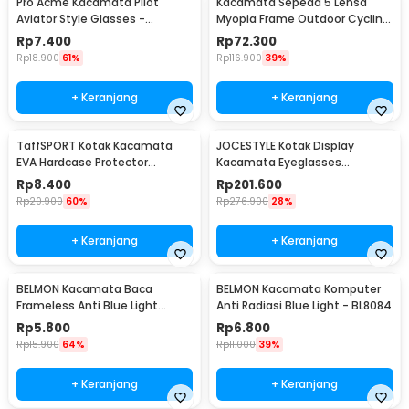
Pro Acme Kacamata Pilot
Kacamata Sepeda 5 Lensa
Aviator Style Glasses -
Myopia Frame Outdoor Cycling
CC0744
Sunglasses - 0089
Rp
7.400
Rp
72.300
Rp
18.900
61%
Rp
116.900
39%
+ Keranjang
+ Keranjang
TaffSPORT Kotak Kacamata
JOCESTYLE Kotak Display
EVA Hardcase Protector
Kacamata Eyeglasses
Waterproof - JL-10028
Sunglasses Box 12 Slot - SWK78
Rp
8.400
Rp
201.600
Rp
20.900
60%
Rp
276.900
28%
+ Keranjang
+ Keranjang
BELMON Kacamata Baca
BELMON Kacamata Komputer
Frameless Anti Blue Light
Anti Radiasi Blue Light - BL8084
Reading Plus 1 - 641
Rp
5.800
Rp
6.800
Rp
15.900
64%
Rp
11.000
39%
+ Keranjang
+ Keranjang