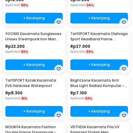
Rp
27.900
56%
Rp
30.000
34%
+ Keranjang
+ Keranjang
YOOSKE Kacamata Sunglasses
TaffSPORT Kacamata Olahraga
Unisex Steampunk Iron Man
Sport Headband Frame
Tony Stark - 3023
Glasses - 9833
Rp
22.200
Rp
27.000
Rp
43.900
50%
Rp
53.900
50%
+ Keranjang
+ Keranjang
TaffSPORT Kotak Kacamata
Brightzone Kacamata Anti
EVA Hardcase Waterproof
Blue Light Radiasi Komputer -
E27
Rp
8.300
Rp
7.100
Rp
20.900
61%
Rp
18.900
63%
+ Keranjang
+ Keranjang
MOLNIYA Kacamata Fashion
VEITHDIA Kacamata Pria UV
Double Frame Steampunk -
Polarized Stylish Men