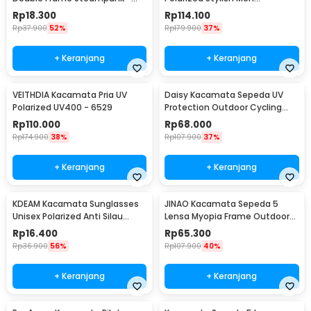
NE60
Sunglasses - 6588
Rp
18.300
Rp
114.100
Rp
37.900
52%
Rp
179.900
37%
+ Keranjang
+ Keranjang
VEITHDIA Kacamata Pria UV
Daisy Kacamata Sepeda UV
Polarized UV400 - 6529
Protection Outdoor Cycling
Sunglasses - X7
Rp
110.000
Rp
68.000
Rp
174.900
38%
Rp
107.900
37%
+ Keranjang
+ Keranjang
KDEAM Kacamata Sunglasses
JINAO Kacamata Sepeda 5
Unisex Polarized Anti Silau
Lensa Myopia Frame Outdoor
Outdoor UV200 KD156 - KD156
Cycling Sunglasses - 0089
Rp
16.400
Rp
65.300
Rp
36.900
56%
Rp
107.900
40%
+ Keranjang
+ Keranjang