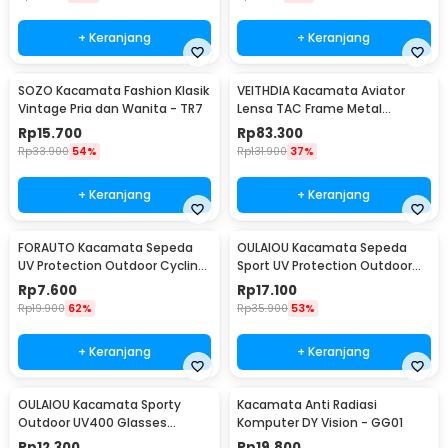
+ Keranjang
+ Keranjang
SOZO Kacamata Fashion Klasik
VEITHDIA Kacamata Aviator
Vintage Pria dan Wanita - TR7
Lensa TAC Frame Metal
Polarized Sunglasses - V3088
Rp
15.700
Rp
83.300
Rp
33.900
54%
Rp
131.900
37%
+ Keranjang
+ Keranjang
FORAUTO Kacamata Sepeda
OULAIOU Kacamata Sepeda
UV Protection Outdoor Cycling
Sport UV Protection Outdoor
Sunglasses - NJ747
Cycling Sunglasses - AJ1
Rp
7.600
Rp
17.100
Rp
19.900
62%
Rp
35.900
53%
+ Keranjang
+ Keranjang
OULAIOU Kacamata Sporty
Kacamata Anti Radiasi
Outdoor UV400 Glasses
Komputer DY Vision - GG01
Silicone Frame - 9837
Rp
12.300
Rp
19.800