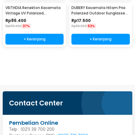
VEITHDIA Renekton Kacamata
DUBERY Kacamata Hitam Pria
Vintage UV Polarized
Polarized Outdoor Sunglasses
Sunglasses - 2462
- D731-04
Rp
86.400
Rp
17.500
Rp
135.900
37%
Rp
36.900
53%
+ Keranjang
+ Keranjang
Beli Sekarang
Contact Center
Pembelian Online
Telp : (021) 39 700 200