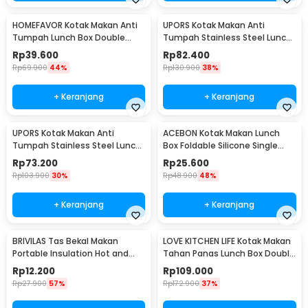
HOMEFAVOR Kotak Makan Anti
UPORS Kotak Makan Anti
Tumpah Lunch Box Double
Tumpah Stainless Steel Lunch
Layer 3 Grid 1.2L - HF225
Box 4 Grid 1.5L - UP4
Rp
39.600
Rp
82.400
Rp
69.900
44%
Rp
130.900
38%
+ Keranjang
+ Keranjang
UPORS Kotak Makan Anti
ACEBON Kotak Makan Lunch
Tumpah Stainless Steel Lunch
Box Foldable Silicone Single
Box 3 Grid 1.3L - UP3
Layer 550ml - ACB55
Rp
73.200
Rp
25.600
Rp
103.900
30%
Rp
48.900
48%
+ Keranjang
+ Keranjang
BRIVILAS Tas Bekal Makan
LOVE KITCHEN LIFE Kotak Makan
Portable Insulation Hot and
Tahan Panas Lunch Box Double
Cold Lunch Bag - EI23
Layer - YM8686/YM9645
Rp
12.200
Rp
109.000
Rp
27.900
57%
Rp
172.900
37%