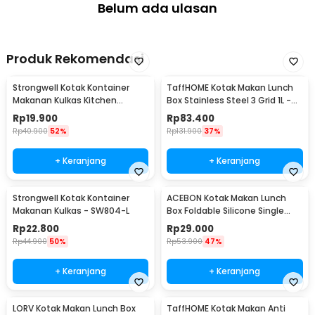
Belum ada ulasan
Produk Rekomendasi
Strongwell Kotak Kontainer
TaffHOME Kotak Makan Lunch
Makanan Kulkas Kitchen
Box Stainless Steel 3 Grid 1L -
Storage Food Box - SW804-M
OU1000
Rp
19.900
Rp
83.400
Rp
40.900
52%
Rp
131.900
37%
+ Keranjang
+ Keranjang
Strongwell Kotak Kontainer
ACEBON Kotak Makan Lunch
Makanan Kulkas - SW804-L
Box Foldable Silicone Single
Layer 800ml - TN99
Rp
22.800
Rp
29.000
Rp
44.900
50%
Rp
53.900
47%
+ Keranjang
+ Keranjang
LORV Kotak Makan Lunch Box
TaffHOME Kotak Makan Anti