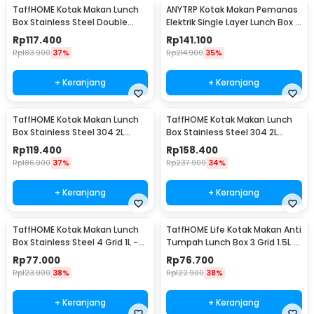
TaffHOME Kotak Makan Lunch
ANYTRP Kotak Makan Pemanas
Box Stainless Steel Double
Elektrik Single Layer Lunch Box 2
Layer 1.4L Grid 4 - J274
Bowl 1.2L - DFH-C01
Rp
117.400
Rp
141.100
Rp
183.900
37%
Rp
214.900
35%
+ Keranjang
+ Keranjang
TaffHOME Kotak Makan Lunch
TaffHOME Kotak Makan Lunch
Box Stainless Steel 304 2L
Box Stainless Steel 304 2L
Single Compartment - HS233
Triple Compartment - HS233
Rp
119.400
Rp
158.400
Rp
186.900
37%
Rp
237.900
34%
+ Keranjang
+ Keranjang
TaffHOME Kotak Makan Lunch
TaffHOME Life Kotak Makan Anti
Box Stainless Steel 4 Grid 1L -
Tumpah Lunch Box 3 Grid 1.5L -
LB0919
CPL050
Rp
77.000
Rp
76.700
Rp
123.900
38%
Rp
122.900
38%
+ Keranjang
+ Keranjang