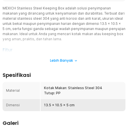
MEXICH Stainless Steel Keeping Box adalah solusi penyimpanan
makanan yang dirancang untuk kenyamanan dan durabilitas. Terbuat dari
material stainless steel 304 yang anti korosi dan anti karat, ukuran ideal
untuk bekal maupun penyimpanan harian dengan dimensi 13.5 x 10.5 x
5 cm, serta fungsi ganda sebagai wadah penyimpanan maupun penyajian
makanan. Ideal untuk Anda yang mencari kotak makan atau keeping box
yang aman, praktis, dan tahan lama.
Fitur
Material Stainless Steel 304
Lebih Banyak
Kotak makan ini dibuat dari stainless steel 304, material yang kuat,
tahan korosi dan anti karat, menjamin bahwa makanan Anda terjaga
Spesifikasi
kualitasnya. Dengan bahan yang aman untuk penggunaan makanan,
Anda tak perlu khawatir tentang reaksi logam terhadap makanan
atau perubahan rasa dan bau. Konstruksinya yang kokoh
Kotak Makan: Stainless Steel 304
Material
menjadikannya pilihan ideal untuk pemakaian sehari-hari, baik di
Tutup: PP
rumah maupun sebagai wadah bekal.
Praktis untuk Bekal Atau Penyimpanan
Dimensi
13.5 x 10.5 x 5 cm
Dengan dimensi 13.5 x 10.5 x 5 cm, kotak ini memiliki ukuran yang
sangat cocok untuk membawa bekal atau menyimpan porsi
makanan harian. Ukuran yang ringkas membuatnya mudah
Galeri
ditempatkan di tas, rak kulkas, atau dibawa ke kantor atau sekolah.