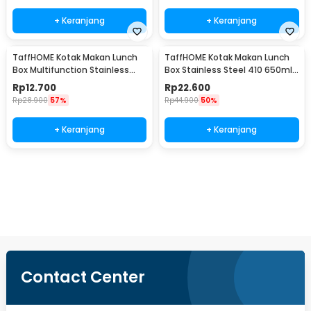
+ Keranjang
+ Keranjang
TaffHOME Kotak Makan Lunch
TaffHOME Kotak Makan Lunch
Box Multifunction Stainless
Box Stainless Steel 410 650ml
Steel 304 550ml - AC-21
- HS410
Rp
12.700
Rp
22.600
Rp
28.900
57%
Rp
44.900
50%
+ Keranjang
+ Keranjang
Ingatkan Saya
Contact Center