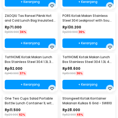
+ Keranjang
+ Keranjang
ZAOQIU Tas Ransel Piknik Hot
PORS Kotak Makan Stainless
and Cold Lunch Bag Insulated
Steel 304 Leakproof with Soup
Backpack - YY29
Bowl 5 Grid - P-5
Rp
71.000
Rp
130.200
Rp
106.900
34%
Rp
200.900
36%
+ Keranjang
+ Keranjang
TaffHOME Kotak Makan Lunch
TaffHOME Kotak Makan Lunch
Box Stainless Steel 304 1.3L 3
Box Stainless Steel 304 1.3L 4
Grid - U-4
Grid - U-4
Rp
92.000
Rp
98.600
Rp
143.900
37%
Rp
151.900
36%
+ Keranjang
+ Keranjang
One Two Cups Salad Portable
Strongwell Kotak Kontainer
Bottle Lunch Container 1L with
Makanan Kulkas 6 Grid - SW810
Fork - RF20
Rp
11.500
Rp
28.000
Rp
29.900
62%
Rp
52.900
48%