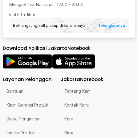
Minggu/Libur Nasional
:
12:00
-
20:00
Idul Fitri
: libur
Selengkapnya
Beli langsung/self pickup di kota lainnya
Download Aplikasi JakartaNotebook
Layanan Pelanggan
JakartaNotebook
Bantuan
Tentang Kami
Klaim Garansi Produk
Kontak Kami
Biaya Pengiriman
Karir
Indeks Produk
Blog