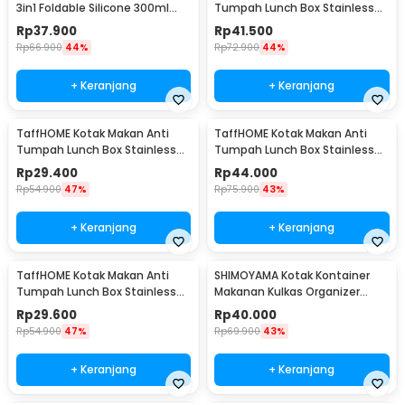
3in1 Foldable Silicone 300ml
Tumpah Lunch Box Stainless
600ml 1200ml - B1
Steel 304 850ml - KT046
Rp
37.900
Rp
41.500
Rp
66.900
44%
Rp
72.900
44%
+ Keranjang
+ Keranjang
TaffHOME Kotak Makan Anti
TaffHOME Kotak Makan Anti
Tumpah Lunch Box Stainless
Tumpah Lunch Box Stainless
Steel 304 350ml - KT046
Steel 304 850ml - KT273
Rp
29.400
Rp
44.000
Rp
54.900
47%
Rp
75.900
43%
+ Keranjang
+ Keranjang
TaffHOME Kotak Makan Anti
SHIMOYAMA Kotak Kontainer
Tumpah Lunch Box Stainless
Makanan Kulkas Organizer
Steel 304 350ml - KT273
Drainer with Lid 1.7L - RFS49
Rp
29.600
Rp
40.000
Rp
54.900
47%
Rp
69.900
43%
+ Keranjang
+ Keranjang