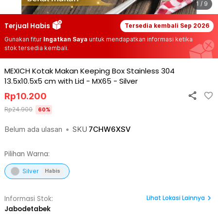
1 / 9
Terjual Habis
Tersedia kembali
Sep 2026
Gunakan fitur
Ingatkan Saya
untuk mendapatkan informasi ketika
stok tersedia kembali.
MEXICH Kotak Makan Keeping Box Stainless 304
13.5x10.5x5 cm with Lid - MX65
-
Silver
Rp
10.200
Rp
24.900
60
%
Belum ada ulasan
•
SKU
7CHW6XSV
Pilihan Warna:
Silver
Habis
Lihat
Lokasi Lainnya
Informasi Stok:
Jabodetabek