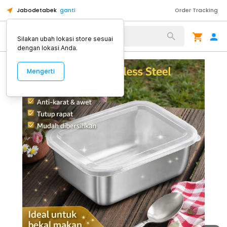
Jabodetabek
ganti
Order Tracking
Alat Kopi
Silakan ubah lokasi store sesuai
dengan lokasi Anda.
Mengerti